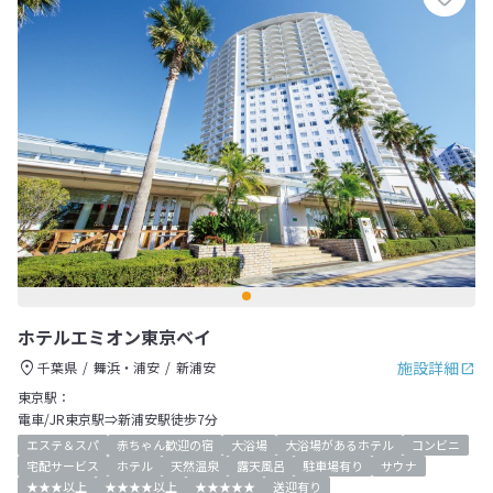
ホテルエミオン東京ベイ
施設詳細
千葉県
舞浜・浦安
新浦安
東京駅：
電車/JR東京駅⇒新浦安駅徒歩7分
エステ＆スパ
赤ちゃん歓迎の宿
大浴場
大浴場があるホテル
コンビニ
宅配サービス
ホテル
天然温泉
露天風呂
駐車場有り
サウナ
★★★以上
★★★★以上
★★★★★
送迎有り