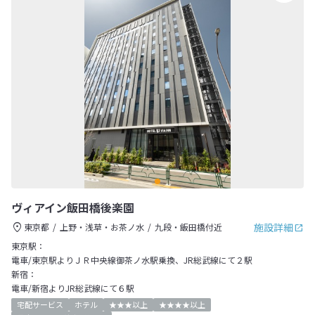
ヴィアイン飯田橋後楽園
施設詳細
東京都
上野・浅草・お茶ノ水
九段・飯田橋付近
東京駅：
電車/東京駅よりＪＲ中央線御茶ノ水駅乗換、JR総武線にて２駅
新宿：
電車/新宿よりJR総武線にて６駅
宅配サービス
ホテル
★★★以上
★★★★以上