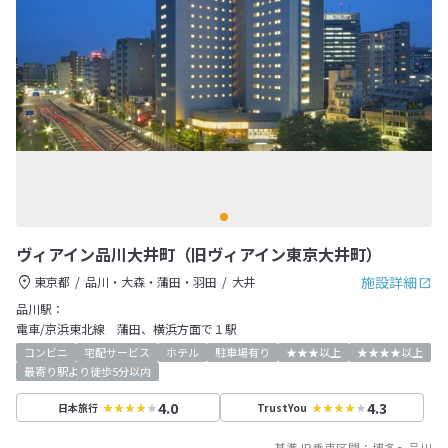
ヴィアイン品川大井町（旧ヴィアイン東京大井町）
施設詳細
東京都
品川・大森・蒲田・羽田
大井
品川駅：
電車/京浜東北線 蒲田、横浜方面で１駅
コンビニ
宅配サービス
ホテル
駐車場有り
★★★以上
★★★★以上
最寄り駅より徒歩5分以内
4.0
4.3
日本旅行
TrustYou
基準JR乗車区間：
博多
～
品川