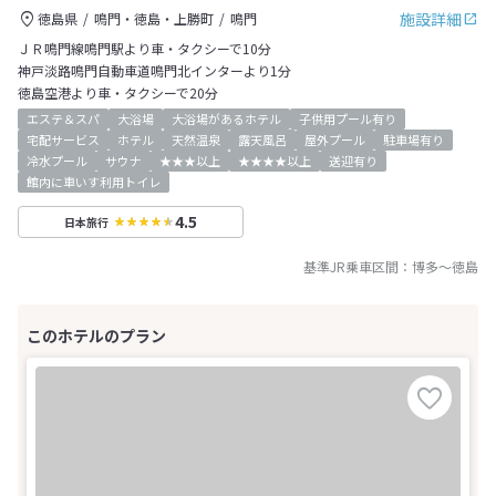
施設詳細
徳島県
鳴門・徳島・上勝町
鳴門
ＪＲ鳴門線鳴門駅より車・タクシーで10分
神戸淡路鳴門自動車道鳴門北インターより1分
徳島空港より車・タクシーで20分
エステ＆スパ
大浴場
大浴場があるホテル
子供用プール有り
宅配サービス
ホテル
天然温泉
露天風呂
屋外プール
駐車場有り
冷水プール
サウナ
★★★以上
★★★★以上
送迎有り
館内に車いす利用トイレ
4.5
日本旅行
基準JR乗車区間：
博多
～
徳島