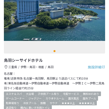
鳥羽シーサイドホテル
施設詳細
三重県
伊勢・鳥羽・相差
鳥羽
名古屋：
電車/近鉄特急 名古屋～鳥羽駅、鳥羽駅より送迎バスにて約10分
車/東名阪自動車道～伊勢自動車道～伊勢自動車道 ～伊勢ＩＣ～伊勢二見鳥
羽ライン経由で約25分
エステ＆スパ
大浴場
子供用プール有り
宅配サービス
無料WiFiあり
ゲームコーナー
ジャグジー
カラオケルーム
露天風呂
屋外プール
駐車場有り
冷水プール
旅館
サウナ
★★★以上
★★★★以上
送迎有り
館内に車いす利用トイレ