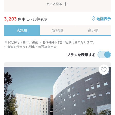
もっと見る
3,203
地図表示
件中
1～10件表示
人気順
安い順
高い順
※下記旅行代金は、往復JR(基準乗車区間)＋宿泊代金となります。
往復追加代金なし列車・普通車指定席
プランを表示する