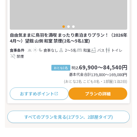
自由気ままに鳥羽を満喫 まったり素泊まりプラン！（2026年
4月～）望館 山側 和室 禁煙(2名～5名1室)
食事なし
2～5名
和室
バス
トイレ
禁煙
69,900～84,540円
税込
おとな1名
基本代金合計
139,800〜169,080
円
(おとな2名 こども0名・1部屋/1泊2日)
おすすめポイント
プランの詳細
すべてのプランを見る
(2プラン、2部屋タイプ)