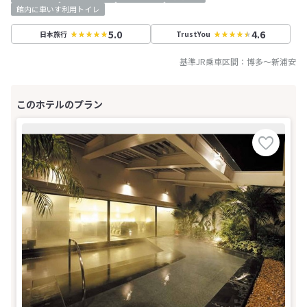
館内に車いす利用トイレ
5.0
4.6
日本旅行
TrustYou
基準JR乗車区間：
博多
～
新浦安