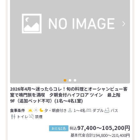
2026年4月～迷ったらコレ！旬の料理とオーシャンビュー客
室で鳴門旅を満喫 夕朝食付ハイフロア ツイン 最上階
9F（追加ベッド不可）(1名～4名1室)
夕・朝食付き
1～4名
ダブル
バス
トイレ
禁煙
97,400～105,200円
税込
おとな1名
基本代金合計
194,800〜210,400
円