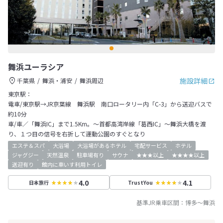
舞浜ユーラシア
施設詳細
千葉県
舞浜・浦安
舞浜周辺
東京駅：
電車/東京駅→JR京葉線 舞浜駅 南口ロータリー内「C-3」から送迎バスで
約10分
車/車／「舞浜IC」まで1.5Km。～首都高湾岸線「葛西IC」～舞浜大橋を渡
り、１つ目の信号を右折して運動公園のすぐとなり
エステ＆スパ
大浴場
大浴場があるホテル
宅配サービス
ホテル
ジャグジー
天然温泉
駐車場有り
サウナ
★★★以上
★★★★以上
送迎有り
館内に車いす利用トイレ
4.0
4.1
日本旅行
TrustYou
基準JR乗車区間：
博多
～
舞浜