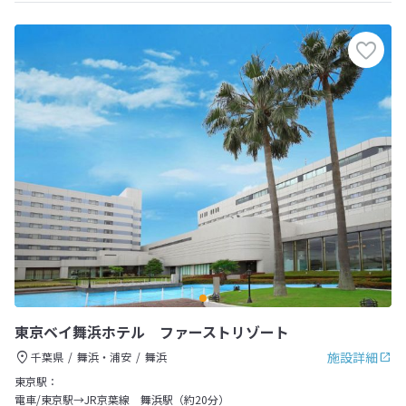
東京ベイ舞浜ホテル ファーストリゾート
施設詳細
千葉県
舞浜・浦安
舞浜
東京駅：
電車/東京駅→JR京葉線 舞浜駅（約20分）