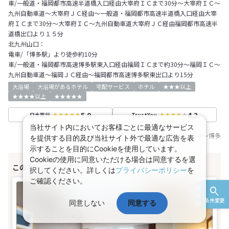
車/一般道・福岡都市高速半道橋入口経由大宰府ＩＣまで30分～大宰府ＩＣ～
九州自動車道～大宰府ＪＣ経由～一般道・福岡都市高速半道橋入口経由大宰
府ＩＣまで30分～大宰府ＩＣ～九州自動車道大宰府ＪＣ経由福岡都市高速半
道橋出口より１５分
北九州山口：
電車/「博多駅」より徒歩約10分
車/一般道・福岡都市高速博多駅東入口経由福岡ＩＣまで約30分～福岡ＩＣ～
九州自動車道～福岡ＪＣ経由～福岡都市高速博多駅東出口より15分
大浴場
大浴場があるホテル
宅配サービス
ホテル
★★★以上
★★★★以上
★★★★★
5.0
4.2
日本旅行
TrustYou
当社サイト内においてお客様ごとに最適なサービス
基準JR乗車区間：
鹿児島中央
～
博多
を提供する目的及び当社サイト外で最適な広告を表
示することを目的にCookieを使用しています。
Cookieの使用に同意いただける場合は同意するを選
択してください。詳しくは
プライバシーポリシー
を
ご確認ください。
条件変更
同意しない
同意する