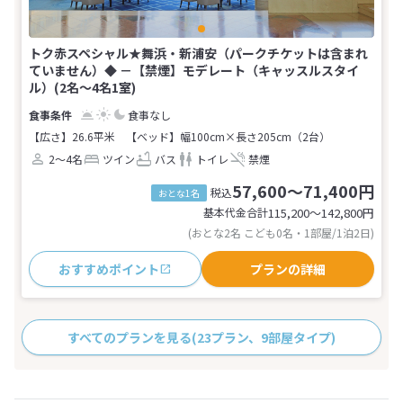
トク赤スペシャル★舞浜・新浦安（パークチケットは含まれ
ていません）◆ －【禁煙】モデレート（キャッスルスタイ
ル）(2名～4名1室)
食事なし
【広さ】26.6平米
【ベッド】幅100cm×長さ205cm（2台）
2～4名
ツイン
バス
トイレ
禁煙
57,600～71,400円
税込
おとな1名
基本代金合計
115,200〜142,800
円
(おとな2名 こども0名・1部屋/1泊2日)
おすすめポイント
プランの詳細
すべてのプランを見る
(23プラン、9部屋タイプ)