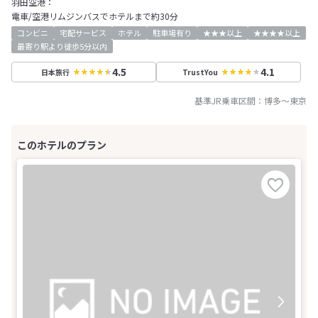
羽田空港：
電車/空港リムジンバスでホテルまで約30分
コンビニ
宅配サービス
ホテル
駐車場有り
★★★以上
★★★★以上
最寄り駅より徒歩5分以内
4.5
4.1
日本旅行
TrustYou
基準JR乗車区間：
博多
～
東京