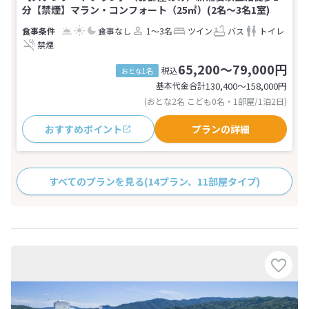
分【禁煙】マラン・コンフォート（25㎡）(2名～3名1室)
食事なし
1～3名
ツイン
バス
トイレ
禁煙
65,200～79,000円
税込
おとな1名
基本代金合計
130,400〜158,000
円
(おとな2名 こども0名・1部屋/1泊2日)
おすすめポイント
プランの詳細
すべてのプランを見る
(14プラン、11部屋タイプ)