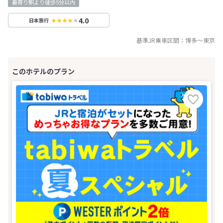
最寄り駅より徒歩5分以内
4.0
日本旅行
基準JR乗車区間：
博多
～
東京