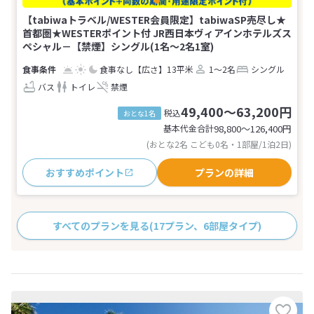
【tabiwaトラベル/WESTER会員限定】tabiwaSP売尽し★
首都圏★WESTERポイント付 JR西日本ヴィアインホテルズス
ペシャル－【禁煙】シングル(1名～2名1室)
食事なし
【広さ】13平米
1～2名
シングル
バス
トイレ
禁煙
49,400～63,200円
税込
おとな1名
基本代金合計
98,800〜126,400
円
(おとな2名 こども0名・1部屋/1泊2日)
おすすめポイント
プランの詳細
すべてのプランを見る
(17プラン、6部屋タイプ)