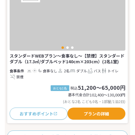
スタンダードWEBプラン～食事なし～【禁煙】スタンダード
ダブル（17.3㎡/ダブルベッド140cm×203cm）(2名1室)
食事なし
2名
ダブル
バス
トイレ
禁煙
51,200～65,000円
税込
おとな1名
基本代金合計
102,400〜130,000
円
(おとな2名 こども0名・1部屋/1泊2日)
おすすめポイント
プランの詳細