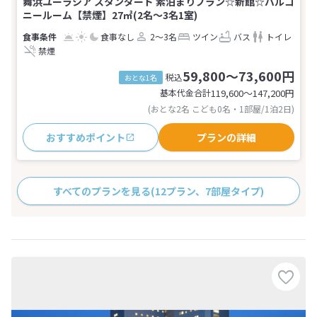
舞浜ユーラシア スタンダード 素泊まりプラン☆新館☆バルコ
ニールーム【禁煙】27㎡(2名～3名1室)
食事なし
2～3名
ツイン
バス
トイレ
禁煙
59,800～73,600円
税込
おとな1名
基本代金合計
119,600〜147,200
円
(おとな2名 こども0名・1部屋/1泊2日)
おすすめポイント
プランの詳細
すべてのプランを見る
(12プラン、7部屋タイプ)