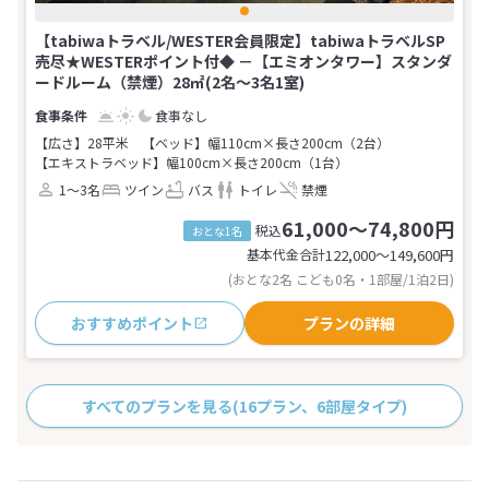
【tabiwaトラベル/WESTER会員限定】tabiwaトラベルSP
売尽★WESTERポイント付◆ －【エミオンタワー】スタンダ
ードルーム（禁煙）28㎡(2名～3名1室)
食事なし
【広さ】28平米
【ベッド】幅110cm×長さ200cm（2台）
【エキストラベッド】幅100cm×長さ200cm（1台）
1～3名
ツイン
バス
トイレ
禁煙
61,000～74,800円
税込
おとな1名
基本代金合計
122,000〜149,600
円
(おとな2名 こども0名・1部屋/1泊2日)
おすすめポイント
プランの詳細
すべてのプランを見る
(16プラン、6部屋タイプ)