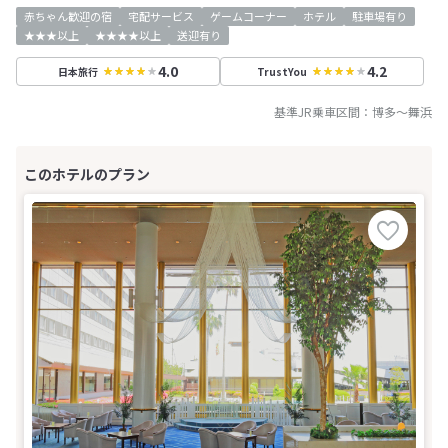
赤ちゃん歓迎の宿
宅配サービス
ゲームコーナー
ホテル
駐車場有り
★★★以上
★★★★以上
送迎有り
4.0
4.2
日本旅行
TrustYou
基準JR乗車区間：
博多
～
舞浜