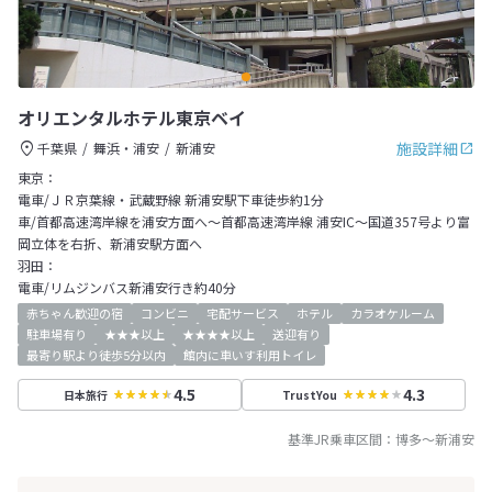
オリエンタルホテル東京ベイ
施設詳細
千葉県
舞浜・浦安
新浦安
東京：
電車/ＪＲ京葉線・武蔵野線 新浦安駅下車徒歩約1分
車/首都高速湾岸線を浦安方面へ～首都高速湾岸線 浦安IC～国道357号より富
岡立体を右折、新浦安駅方面へ
羽田：
電車/リムジンバス新浦安行き約40分
赤ちゃん歓迎の宿
コンビニ
宅配サービス
ホテル
カラオケルーム
駐車場有り
★★★以上
★★★★以上
送迎有り
最寄り駅より徒歩5分以内
館内に車いす利用トイレ
4.5
4.3
日本旅行
TrustYou
基準JR乗車区間：
博多
～
新浦安