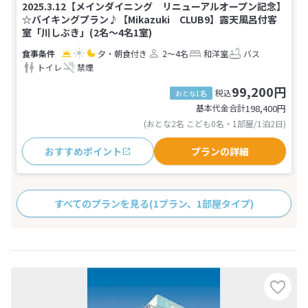
2025.3.12【メインダイニング リニューアルオープン記念】
☆バイキングプラン♪【Mikazuki CLUB9】露天風呂付客
室「川しぶき」(2名～4名1室)
夕・朝食付き
2～4名
和洋室
バス
トイレ
禁煙
99,200円
税込
おとな1名
基本代金合計
198,400
円
(おとな2名 こども0名・1部屋/1泊2日)
おすすめポイント
プランの詳細
すべてのプランを見る
(1プラン、1部屋タイプ)