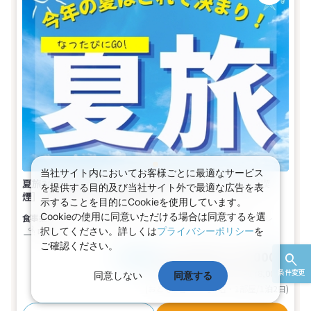
当社サイト内においてお客様ごとに最適なサービス
夏旅2026☆北海道☆ ご宿泊者全員に朝食をご用意★［喫
を提供する目的及び当社サイト外で最適な広告を表
煙］（本館）ツイン(2名1室)
示することを目的にCookieを使用しています。
Cookieの使用に同意いただける場合は同意するを選
食事なし
2名
ツイン
バス
トイレ
択してください。詳しくは
プライバシーポリシー
を
喫煙
ご確認ください。
69,000～89,000円
税込
おとな1名
基本代金合計
138,000〜178,000
条件変更
円
同意しない
同意する
(おとな2名 こども0名・1部屋/1泊2日)