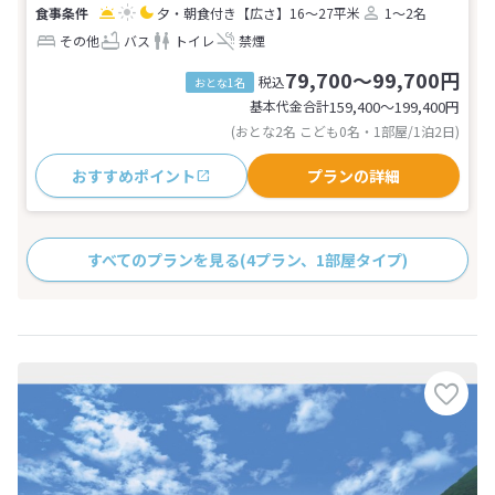
夕・朝食付き
【広さ】16～27平米
1～2名
その他
バス
トイレ
禁煙
79,700～99,700円
税込
おとな1名
基本代金合計
159,400〜199,400
円
(おとな2名 こども0名・1部屋/1泊2日)
おすすめポイント
プランの詳細
すべてのプランを見る
(4プラン、1部屋タイプ)