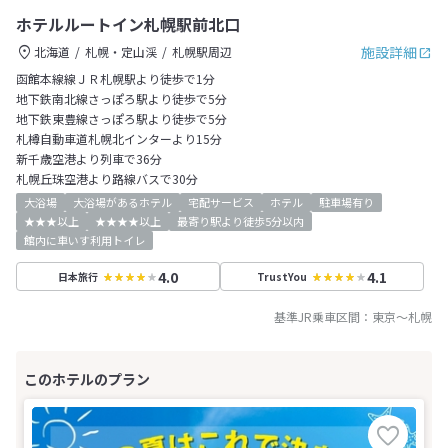
ホテルルートイン札幌駅前北口
施設詳細
北海道
札幌・定山渓
札幌駅周辺
函館本線線ＪＲ札幌駅より徒歩で1分
地下鉄南北線さっぽろ駅より徒歩で5分
地下鉄東豊線さっぽろ駅より徒歩で5分
札樽自動車道札幌北インターより15分
新千歳空港より列車で36分
札幌丘珠空港より路線バスで30分
大浴場
大浴場があるホテル
宅配サービス
ホテル
駐車場有り
★★★以上
★★★★以上
最寄り駅より徒歩5分以内
館内に車いす利用トイレ
4.0
4.1
日本旅行
TrustYou
基準JR乗車区間：
東京
～
札幌