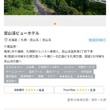
定山渓ビューホテル
施設詳細
北海道
札幌・定山渓
定山渓
千歳空港：
電車/JR千歳線、札幌駅からバスへ乗換え、定山渓温泉東2丁目下車
車/国道36号線を札幌方面へ～千歳IC～北広島ICを札幌方面、国道230号線を
定山渓方面へ
エステ＆スパ
大浴場
子供用プール有り
コンビニ
宅配サービス
ゲームコーナー
温水プール
屋内プール
ジャグジー
天然温泉
露天風呂
駐車場有り
旅館
サウナ
★★★以上
★★★★以上
送迎有り
4.0
3.9
日本旅行
TrustYou
基準JR乗車区間：
東京
～
札幌