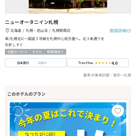
ニューオータニイン札幌
施設詳細
北海道
札幌・定山渓
札幌駅周辺
車/札幌北IC～国道５号線を札幌中心街方面へ。北３条通りを
右折しすぐ
宅配サービス
ホテル
駐車場有り
4.0
収集中
日本旅行
TrustYou
基準JR乗車区間：
東京
～
札幌