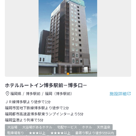
ホテルルートイン博多駅前－博多口－
施設詳細
福岡県
博多駅前
福岡（博多駅前）
ＪＲ線博多駅より徒歩で1分
福岡市営地下鉄線博多駅より徒歩で1分
福岡都市高速道博多駅東ランプインターより5分
福岡空港より列車で5分
大浴場
大浴場があるホテル
宅配サービス
ホテル
天然温泉
駐車場有り
★★★以上
★★★★以上
最寄り駅より徒歩5分以内