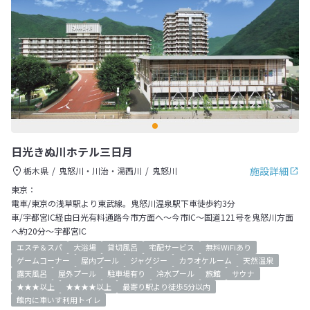
日光きぬ川ホテル三日月
施設詳細
栃木県
鬼怒川・川治・湯西川
鬼怒川
東京：
電車/東京の浅草駅より東武線。鬼怒川温泉駅下車徒歩約3分
車/宇都宮IC経由日光有料通路今市方面へ～今市IC～国道121号を鬼怒川方面
へ約20分～宇都宮IC
エステ＆スパ
大浴場
貸切風呂
宅配サービス
無料WiFiあり
ゲームコーナー
屋内プール
ジャグジー
カラオケルーム
天然温泉
露天風呂
屋外プール
駐車場有り
冷水プール
旅館
サウナ
★★★以上
★★★★以上
最寄り駅より徒歩5分以内
館内に車いす利用トイレ