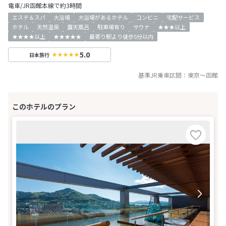
電車/JR函館本線で約3時間
エステ＆スパ
大浴場
大浴場があるホテル
コンビニ
宅配サービス
ホテル
天然温泉
露天風呂
駐車場有り
サウナ
★★★以上
★★★★以上
★★★★★
最寄り駅より徒歩5分以内
5.0
日本旅行
基準JR乗車区間：
東京
～
函館