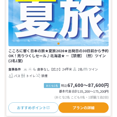
こころに響く日本の旅★夏旅2026★出発日の30日前から予約
OK！売りつくしセール♪北海道★ －【禁煙】（然）ツイン
(2名1室)
食事なし
【広さ】24平米
2名
ツイン
バス
トイレ
禁煙
67,600～87,600円
税込
おとな1名
基本代金合計
135,200〜175,200
円
(おとな2名 こども0名・1部屋/1泊2日)
おすすめポイント
プランの詳細