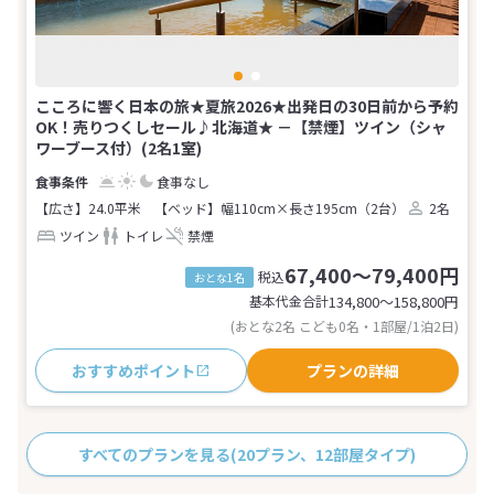
こころに響く日本の旅★夏旅2026★出発日の30日前から予約
OK！売りつくしセール♪北海道★ －【禁煙】ツイン（シャ
ワーブース付）(2名1室)
食事なし
【広さ】24.0平米
【ベッド】幅110cm×長さ195cm（2台）
2名
ツイン
トイレ
禁煙
67,400～79,400円
税込
おとな1名
基本代金合計
134,800〜158,800
円
(おとな2名 こども0名・1部屋/1泊2日)
おすすめポイント
プランの詳細
すべてのプランを見る
(20プラン、12部屋タイプ)