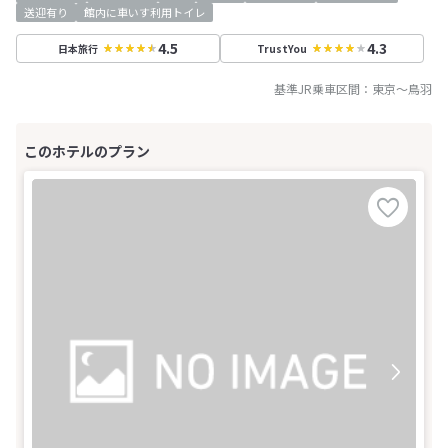
送迎有り
館内に車いす利用トイレ
4.5
4.3
日本旅行
TrustYou
基準JR乗車区間：
東京
～
鳥羽