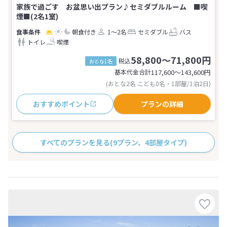
家族で過ごす お盆思い出プラン♪セミダブルルーム ■喫
煙■(2名1室)
朝食付き
1～2名
セミダブル
バス
トイレ
喫煙
58,800～71,800円
税込
おとな1名
基本代金合計
117,600〜143,600
円
(おとな2名 こども0名・1部屋/1泊2日)
おすすめポイント
プランの詳細
すべてのプランを見る
(9プラン、4部屋タイプ)