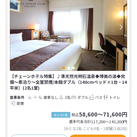
【チェーンホテル特集】♪準天然光明石温泉◆博美の湯◆完
備〜素泊り〜全室禁煙/本館ダブル（140cmベッド×1台・14
平米）(2名1室)
食事なし
2名
ダブル
バス
トイレ
禁煙
58,600～71,600円
税込
おとな1名
基本代金合計
117,200〜143,200
円
(おとな2名 こども0名・1部屋/1泊2日)