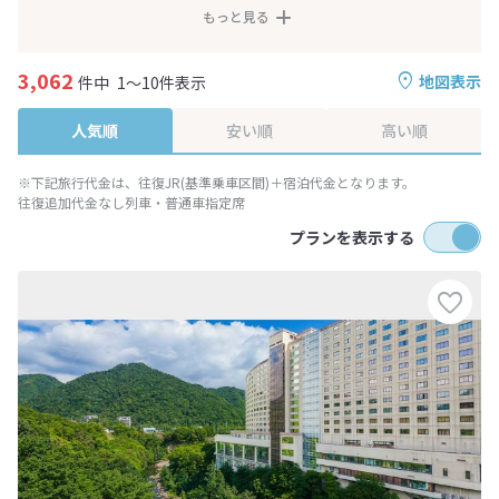
もっと見る
3,062
地図表示
件中
1～10件表示
人気順
安い順
高い順
※下記旅行代金は、往復JR(基準乗車区間)＋宿泊代金となります。
往復追加代金なし列車・普通車指定席
プランを表示する