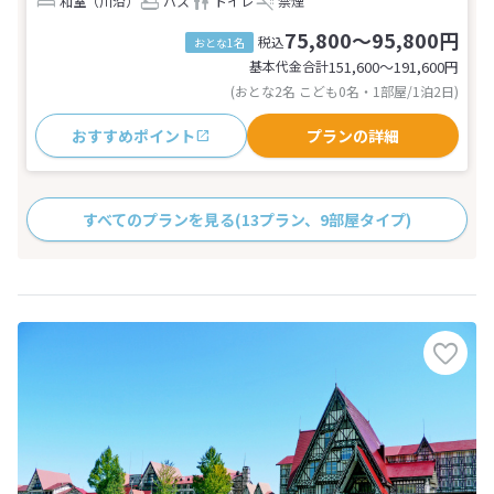
和室（川沿）
バス
トイレ
禁煙
75,800～95,800円
税込
おとな1名
基本代金合計
151,600〜191,600
円
(おとな2名 こども0名・1部屋/1泊2日)
おすすめポイント
プランの詳細
すべてのプランを見る
(13プラン、9部屋タイプ)