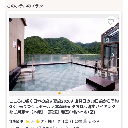
こころに響く日本の旅★夏旅2026★出発日の30日前から予約
OK！売りつくしセール♪北海道★ 夕食は和洋中バイキング
をご用意★【本館】【禁煙】和室(2名～5名1室)
夕・朝食付き
【広さ】10畳
2～5名