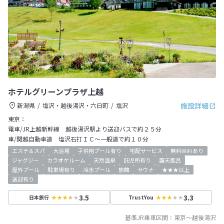
ホテルグリーンプラザ上越
施設詳細
新潟県
塩沢・越後湯沢・六日町
塩沢
東京：
電車/JR上越新幹線 越後湯沢駅より送迎バスで約２５分
車/関越自動車道 塩沢石打ＩＣ～一般道で約１０分
エステ＆スパ
大浴場
子供用プール有り
宅配サービス
無料WiFiあり
ジャグジー
カラオケルーム
天然温泉
託児所有り
露天風呂
屋外プール
駐車場有り
冷水プール
旅館
サウナ
★★★以上
送迎有り
3.5
3.3
日本旅行
TrustYou
基準JR乗車区間：
東京
～
越後湯沢