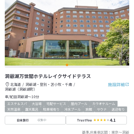
洞爺湖万世閣ホテルレイクサイドテラス
施設詳細
北海道
洞爺湖・登別・苫小牧・千歳
洞爺湖（洞爺湖町）
車/虻田洞爺湖～10分
エステ＆スパ
大浴場
宅配サービス
屋内プール
カラオケルーム
天然温泉
露天風呂
駐車場有り
冷水プール
旅館
サウナ
送迎有り
4.1
収集中
日本旅行
TrustYou
基準JR乗車区間：
東京
～
洞爺