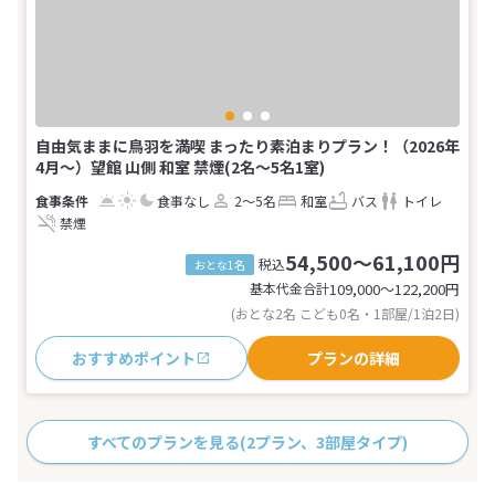
自由気ままに鳥羽を満喫 まったり素泊まりプラン！（2026年
4月～）望館 山側 和室 禁煙(2名～5名1室)
食事なし
2～5名
和室
バス
トイレ
禁煙
54,500～61,100円
税込
おとな1名
基本代金合計
109,000〜122,200
円
(おとな2名 こども0名・1部屋/1泊2日)
おすすめポイント
プランの詳細
すべてのプランを見る
(2プラン、3部屋タイプ)