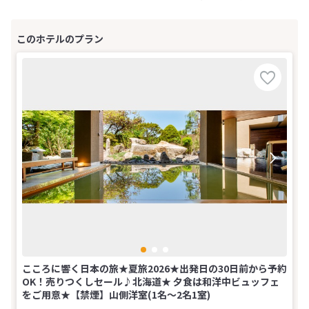
こころに響く日本の旅★夏旅2026★出発日の30日前から予約
OK！売りつくしセール♪北海道★ 夕食は和洋中ビュッフェ
をご用意★【禁煙】山側洋室(1名～2名1室)