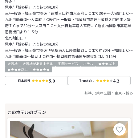
博多：
電車/「博多駅」より徒歩約10分
車/一般道・福岡都市高速半道橋入口経由大宰府ＩＣまで30分～大宰府ＩＣ～
九州自動車道～大宰府ＪＣ経由～一般道・福岡都市高速半道橋入口経由大宰
府ＩＣまで30分～大宰府ＩＣ～九州自動車道大宰府ＪＣ経由福岡都市高速半
道橋出口より１５分
北九州山口：
電車/「博多駅」より徒歩約10分
車/一般道・福岡都市高速博多駅東入口経由福岡ＩＣまで約30分～福岡ＩＣ～
九州自動車道～福岡ＪＣ経由～福岡都市高速博多駅東出口より15分
大浴場
大浴場があるホテル
宅配サービス
ホテル
★★★以上
★★★★以上
★★★★★
5.0
4.2
日本旅行
TrustYou
基準JR乗車区間：
東京
～
博多