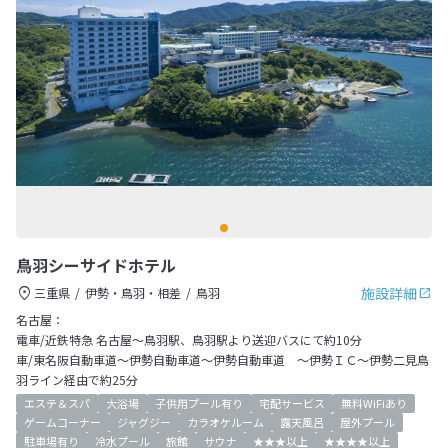
鳥羽シーサイドホテル
施設詳細
三重県
伊勢・鳥羽・相差
鳥羽
名古屋：
電車/近鉄特急 名古屋～鳥羽駅、鳥羽駅より送迎バスにて約10分
車/東名阪自動車道～伊勢自動車道～伊勢自動車道 ～伊勢ＩＣ～伊勢二見鳥
羽ライン経由で約25分
エステ＆スパ
大浴場
子供用プール有り
宅配サービス
無料WiFiあり
ゲームコーナー
ジャグジー
カラオケルーム
露天風呂
屋外プール
駐車場有り
冷水プール
旅館
サウナ
★★★以上
★★★★以上