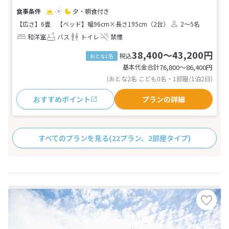
夕・朝食付き
【広さ】6畳
【ベッド】幅96cm×長さ195cm（2台）
2～5名
和洋室
バス
トイレ
禁煙
38,400～43,200円
税込
おとな1名
基本代金合計
76,800〜86,400
円
(おとな2名 こども0名・1部屋/1泊2日)
おすすめポイント
プランの詳細
すべてのプランを見る
(22プラン、2部屋タイプ)