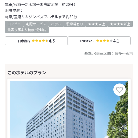
電車/東京→新木場→国際展示場（約20分）
羽田空港：
電車/空港リムジンバスでホテルまで約30分
コンビニ
宅配サービス
ホテル
駐車場有り
★★★以上
★★★★以上
最寄り駅より徒歩5分以内
4.5
4.1
日本旅行
TrustYou
基準JR乗車区間：
博多
～
東京