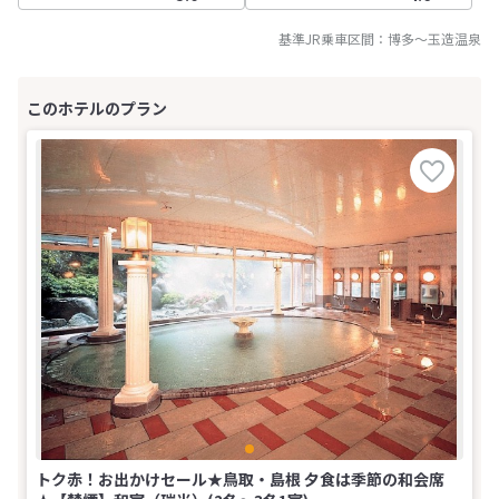
基準JR乗車区間：
博多
～
玉造温泉
トク赤！お出かけセール★鳥取・島根 夕食は季節の和会席