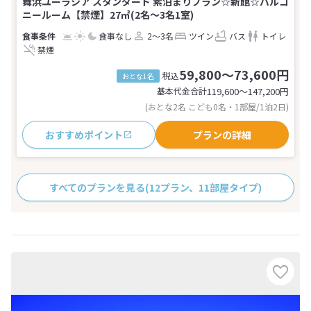
舞浜ユーラシア スタンダード 素泊まりプラン☆新館☆バルコ
ニールーム【禁煙】27㎡(2名～3名1室)
食事なし
2～3名
ツイン
バス
トイレ
禁煙
59,800～73,600円
税込
おとな1名
基本代金合計
119,600〜147,200
円
(おとな2名 こども0名・1部屋/1泊2日)
おすすめポイント
プランの詳細
すべてのプランを見る
(12プラン、11部屋タイプ)