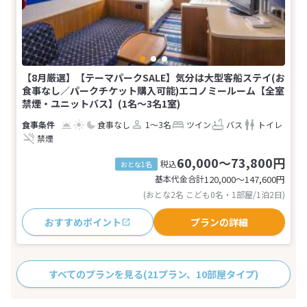
【8月厳選】【テーマパークSALE】気分は大型客船ステイ(お
食事なし／パークチケット購入可能)エコノミールーム【全室
禁煙・ユニットバス】(1名～3名1室)
食事なし
1～3名
ツイン
バス
トイレ
禁煙
60,000～73,800円
税込
おとな1名
基本代金合計
120,000〜147,600
円
(おとな2名 こども0名・1部屋/1泊2日)
おすすめポイント
プランの詳細
すべてのプランを見る
(21プラン、10部屋タイプ)