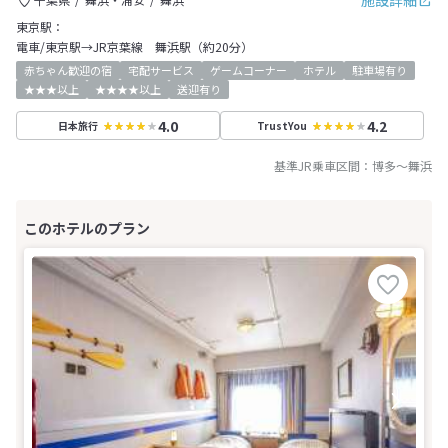
施設詳細
東京駅：
電車/東京駅→JR京葉線 舞浜駅（約20分）
赤ちゃん歓迎の宿
宅配サービス
ゲームコーナー
ホテル
駐車場有り
★★★以上
★★★★以上
送迎有り
4.0
4.2
日本旅行
TrustYou
基準JR乗車区間：
博多
～
舞浜