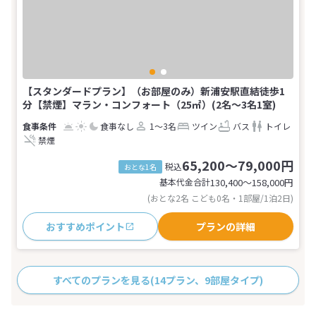
【スタンダードプラン】（お部屋のみ）新浦安駅直結徒歩1
分【禁煙】マラン・コンフォート（25㎡）(2名～3名1室)
食事なし
1～3名
ツイン
バス
トイレ
禁煙
65,200～79,000円
税込
おとな1名
基本代金合計
130,400〜158,000
円
(おとな2名 こども0名・1部屋/1泊2日)
おすすめポイント
プランの詳細
すべてのプランを見る
(14プラン、9部屋タイプ)