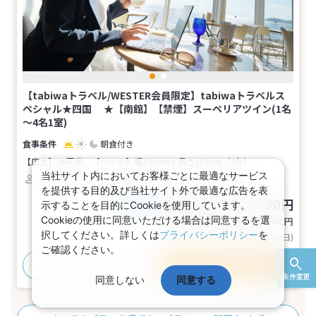
【tabiwaトラベル/WESTER会員限定】tabiwaトラベルス
ペシャル★四国 ★【南館】【禁煙】スーペリアツイン(1名
～4名1室)
朝食付き
【広さ】36平米
【ベッド】幅105cm×長さ205cm（2台）
当社サイト内においてお客様ごとに最適なサービス
1～4名
ツイン（海側）
バス
トイレ
禁煙
を提供する目的及び当社サイト外で最適な広告を表
76,700～84,700円
税込
示することを目的にCookieを使用しています。
おとな1名
Cookieの使用に同意いただける場合は同意するを選
基本代金合計
153,400〜169,400
円
択してください。詳しくは
プライバシーポリシー
を
(おとな2名 こども0名・1部屋/1泊2日)
ご確認ください。
おすすめポイント
プランの詳細
条件変更
同意しない
同意する