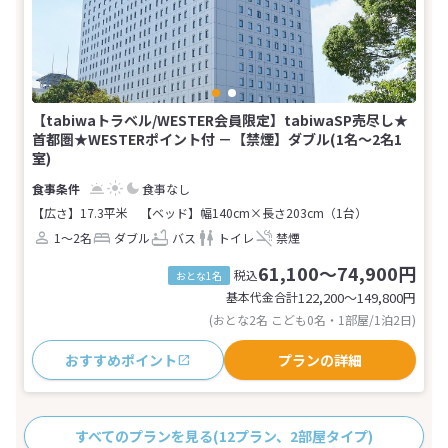
【tabiwaトラベル/WESTER会員限定】tabiwaSP売尽し★
首都圏★WESTERポイント付 －【禁煙】ダブル(1名～2名1
室)
食事なし
【広さ】17.3平米
【ベッド】幅140cm×長さ203cm（1台）
1～2名
ダブル
バス
トイレ
禁煙
61,100～74,900円
税込
おとな1名
基本代金合計
122,200〜149,800
円
(おとな2名 こども0名・1部屋/1泊2日)
おすすめポイント
プランの詳細
すべてのプランを見る
(12プラン、2部屋タイプ)