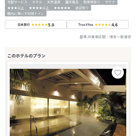
宅配サービス
ホテル
天然温泉
露天風呂
駐車場有り
サウナ
★★★以上
★★★★以上
★★★★★
送迎有り
館内に車いす利用トイレ
5.0
4.6
日本旅行
TrustYou
基準JR乗車区間：
博多
～
新浦安