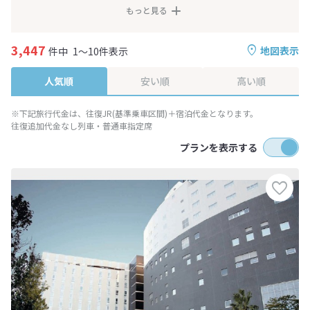
もっと見る
3,447
地図表示
件中
1～10件表示
人気順
安い順
高い順
※下記旅行代金は、往復JR(基準乗車区間)＋宿泊代金となります。
往復追加代金なし列車・普通車指定席
プランを表示する