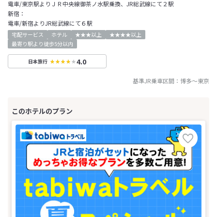
電車/東京駅よりＪＲ中央線御茶ノ水駅乗換、JR総武線にて２駅
新宿：
電車/新宿よりJR総武線にて６駅
宅配サービス
ホテル
★★★以上
★★★★以上
最寄り駅より徒歩5分以内
4.0
日本旅行
基準JR乗車区間：
博多
～
東京