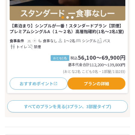
【素泊まり】シンプルが一番！スタンダードプラン【禁煙】
プレミアムシングルA（１〜２名）高層階確約(1名～2名1室)
食事なし
1～2名
シングル
バス
トイレ
禁煙
56,100～69,900円
税込
おとな1名
基本代金合計
112,200〜139,800
円
(おとな2名 こども0名・1部屋/1泊2日)
おすすめポイント
プランの詳細
すべてのプランを見る
(3プラン、3部屋タイプ)