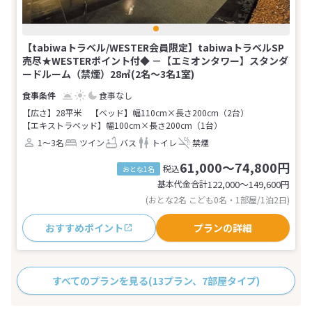
【tabiwaトラベル/WESTER会員限定】tabiwaトラベルSP
売尽★WESTERポイント付◆ －【エミオンタワー】スタンダ
ードルーム（禁煙）28㎡(2名～3名1室)
食事なし
【広さ】28平米
【ベッド】幅110cm×長さ200cm（2台）
【エキストラベッド】幅100cm×長さ200cm（1台）
1～3名
ツイン
バス
トイレ
禁煙
61,000～74,800円
税込
おとな1名
基本代金合計
122,000〜149,600
円
(おとな2名 こども0名・1部屋/1泊2日)
おすすめポイント
プランの詳細
すべてのプランを見る
(13プラン、7部屋タイプ)