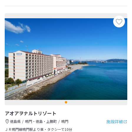
アオアヲナルトリゾート
施設詳細
徳島県
鳴門・徳島・上勝町
鳴門
ＪＲ鳴門線鳴門駅より車・タクシーで10分