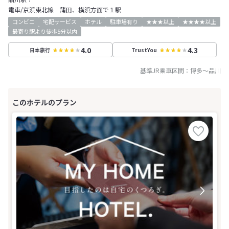
電車/京浜東北線 蒲田、横浜方面で１駅
コンビニ
宅配サービス
ホテル
駐車場有り
★★★以上
★★★★以上
最寄り駅より徒歩5分以内
4.0
4.3
日本旅行
TrustYou
基準JR乗車区間：
博多
～
品川