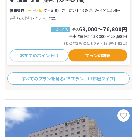
★【禁煙】和室（瑞光）(2名～3名1室)
夕・朝食付き
【広さ】10畳
2～5名
和室
バス
トイレ
禁煙
69,000～76,800円
税込
おとな1名
基本代金合計
138,000〜153,600
円
(おとな2名 こども0名・1部屋/1泊2日)
おすすめポイント
プランの詳細
すべてのプランを見る
(15プラン、12部屋タイプ)