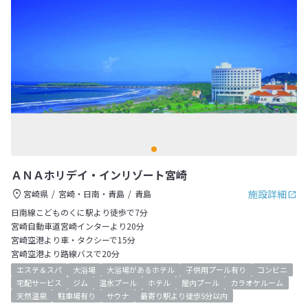
ＡＮＡホリデイ・インリゾート宮崎
施設詳細
宮崎県
宮崎・日南・青島
青島
日南線こどものくに駅より徒歩で7分
宮崎自動車道宮崎インターより20分
宮崎空港より車・タクシーで15分
宮崎空港より路線バスで20分
エステ＆スパ
大浴場
大浴場があるホテル
子供用プール有り
コンビニ
宅配サービス
ジム
温水プール
ホテル
屋内プール
カラオケルーム
天然温泉
駐車場有り
サウナ
最寄り駅より徒歩5分以内