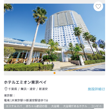
ホテルエミオン東京ベイ
施設詳細
千葉県
舞浜・浦安
新浦安
東京駅：
電車/JR東京駅⇒新浦安駅徒歩7分
エステ＆スパ
赤ちゃん歓迎の宿
大浴場
大浴場があるホテル
コンビニ