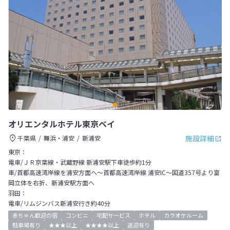
オリエンタルホテル東京ベイ
施設詳細
千葉県
舞浜・浦安
新浦安
東京：
電車/ＪＲ京葉線・武蔵野線 新浦安駅下車徒歩約1分
車/首都高速湾岸線を浦安方面へ～首都高速湾岸線 浦安IC～国道357号より富
岡立体を右折、新浦安駅方面へ
羽田：
電車/リムジンバス新浦安行き約40分
赤ちゃん歓迎の宿
コンビニ
宅配サービス
ホテル
カラオケルーム
駐車場有り
★★★以上
★★★★以上
送迎有り