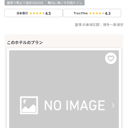
最寄り駅より徒歩5分以内
館内に車いす利用トイレ
4.5
4.3
日本旅行
TrustYou
基準JR乗車区間：
博多
～
新浦安