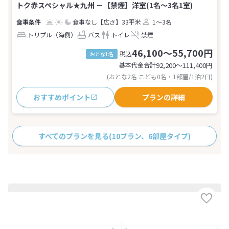
トク赤スペシャル★九州 －【禁煙】洋室(1名～3名1室)
食事なし
【広さ】33平米
1～3名
トリプル（海側）
バス
トイレ
禁煙
46,100～55,700円
税込
おとな1名
基本代金合計
92,200〜111,400
円
(おとな2名 こども0名・1部屋/1泊2日)
おすすめポイント
プランの詳細
すべてのプランを見る
(10プラン、6部屋タイプ)