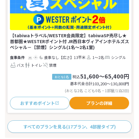
【tabiwaトラベル/WESTER会員限定】tabiwaSP売尽し★
首都圏★WESTERポイント付 JR西日本ヴィアインホテルズス
ペシャル－【禁煙】シングル(1名～2名1室)
食事なし
【広さ】13平米
1～2名
シングル
バス
トイレ
禁煙
51,600～65,400円
税込
おとな1名
基本代金合計
103,200〜130,800
円
(おとな2名 こども0名・1部屋/1泊2日)
おすすめポイント
プランの詳細
すべてのプランを見る
(17プラン、4部屋タイプ)