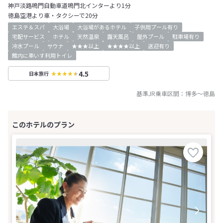
神戸淡路鳴門自動車道鳴門北インターより1分
徳島空港より車・タクシーで20分
エステ＆スパ
大浴場
大浴場があるホテル
子供用プール有り
宅配サービス
ホテル
天然温泉
露天風呂
屋外プール
駐車場有り
冷水プール
サウナ
★★★以上
★★★★以上
送迎有り
館内に車いす利用トイレ
4.5
日本旅行
基準JR乗車区間：
博多
～
徳島