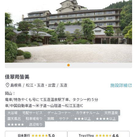
佳翠苑皆美
施設詳細
島根県
松江・玉造・出雲
玉造
岡山：
電車/特急やくも号にて玉造温泉駅下車、タクシー約５分
車/中国自動車道～米子道～山陰道～松江玉造IC
大浴場
宅配サービス
ゲームコーナー
カラオケルーム
天然温泉
露天風呂
駐車場有り
旅館
サウナ
★★★以上
★★★★以上
★★★★★
送迎有り
5.0
4.6
日本旅行
TrustYou