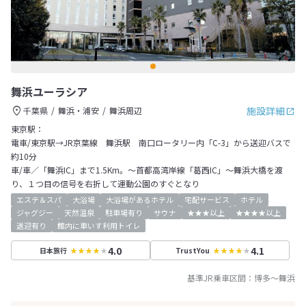
舞浜ユーラシア
施設詳細
千葉県
舞浜・浦安
舞浜周辺
東京駅：
電車/東京駅→JR京葉線 舞浜駅 南口ロータリー内「C-3」から送迎バスで
約10分
車/車／「舞浜IC」まで1.5Km。～首都高湾岸線「葛西IC」～舞浜大橋を渡
り、１つ目の信号を右折して運動公園のすぐとなり
エステ＆スパ
大浴場
大浴場があるホテル
宅配サービス
ホテル
ジャグジー
天然温泉
駐車場有り
サウナ
★★★以上
★★★★以上
送迎有り
館内に車いす利用トイレ
4.0
4.1
日本旅行
TrustYou
基準JR乗車区間：
博多
～
舞浜