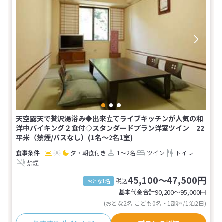
天空露天で贅沢湯浴み◆出来立てライブキッチンが人気の和
洋中バイキング２食付◇スタンダードプラン洋室ツイン 22
平米（禁煙/バスなし）(1名～2名1室)
夕・朝食付き
1～2名
ツイン
トイレ
禁煙
45,100～47,500円
税込
おとな1名
基本代金合計
90,200〜95,000
円
(おとな2名 こども0名・1部屋/1泊2日)