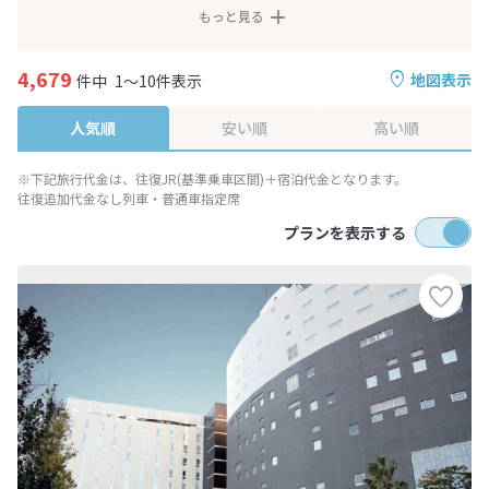
もっと見る
4,679
地図表示
件中
1～10件表示
人気順
安い順
高い順
※下記旅行代金は、往復JR(基準乗車区間)＋宿泊代金となります。
往復追加代金なし列車・普通車指定席
プランを表示する