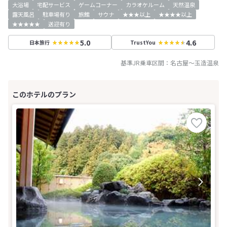
大浴場
宅配サービス
ゲームコーナー
カラオケルーム
天然温泉
露天風呂
駐車場有り
旅館
サウナ
★★★以上
★★★★以上
★★★★★
送迎有り
5.0
4.6
日本旅行
TrustYou
基準JR乗車区間：
名古屋
～
玉造温泉