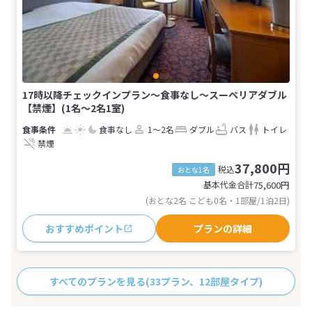
17時以降チェックインプラン〜食事なし〜スーペリアダブル
【禁煙】(1名～2名1室)
食事なし
1～2名
ダブル
バス
トイレ
禁煙
37,800円
税込
おとな1名
基本代金合計
75,600
円
(おとな2名 こども0名・1部屋/1泊2日)
おすすめポイント
プランの詳細
すべてのプランを見る
(33プラン、12部屋タイプ)