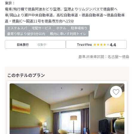
東京：
電車/飛行機で徳島阿波おどり空港、空港よりリムジンバスで徳島駅へ
車/岡山より瀬戸中央自動車道、高松自動車道・徳島自動車道～徳島自動車
道・徳島IC～国道11号を徳島市方向へ15分
エステ＆スパ
宅配サービス
ホテル
駐車場有り
最寄り駅より徒歩5分以内
館内に車いす利用トイレ
4.4
収集中
日本旅行
TrustYou
基準JR乗車区間：
名古屋
～
徳島