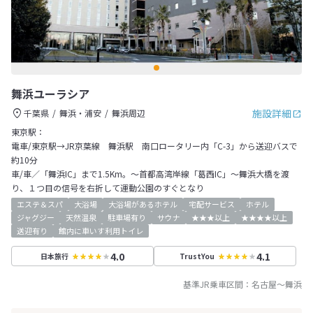
舞浜ユーラシア
施設詳細
千葉県
舞浜・浦安
舞浜周辺
東京駅：
電車/東京駅→JR京葉線 舞浜駅 南口ロータリー内「C-3」から送迎バスで
約10分
車/車／「舞浜IC」まで1.5Km。～首都高湾岸線「葛西IC」～舞浜大橋を渡
り、１つ目の信号を右折して運動公園のすぐとなり
エステ＆スパ
大浴場
大浴場があるホテル
宅配サービス
ホテル
ジャグジー
天然温泉
駐車場有り
サウナ
★★★以上
★★★★以上
送迎有り
館内に車いす利用トイレ
4.0
4.1
日本旅行
TrustYou
基準JR乗車区間：
名古屋
～
舞浜