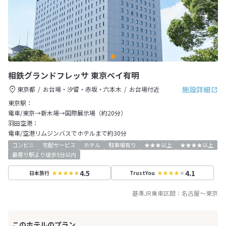
相鉄グランドフレッサ 東京ベイ有明
施設詳細
東京都
お台場・汐留・赤坂・六本木
お台場付近
東京駅：
電車/東京→新木場→国際展示場（約20分）
羽田空港：
電車/空港リムジンバスでホテルまで約30分
コンビニ
宅配サービス
ホテル
駐車場有り
★★★以上
★★★★以上
最寄り駅より徒歩5分以内
4.5
4.1
日本旅行
TrustYou
基準JR乗車区間：
名古屋
～
東京