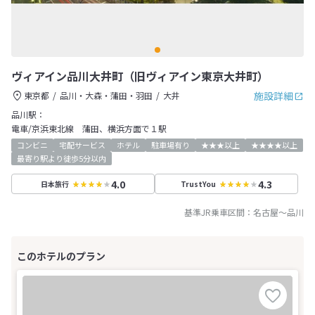
ヴィアイン品川大井町（旧ヴィアイン東京大井町）
施設詳細
東京都
品川・大森・蒲田・羽田
大井
品川駅：
電車/京浜東北線 蒲田、横浜方面で１駅
コンビニ
宅配サービス
ホテル
駐車場有り
★★★以上
★★★★以上
最寄り駅より徒歩5分以内
4.0
4.3
日本旅行
TrustYou
基準JR乗車区間：
名古屋
～
品川