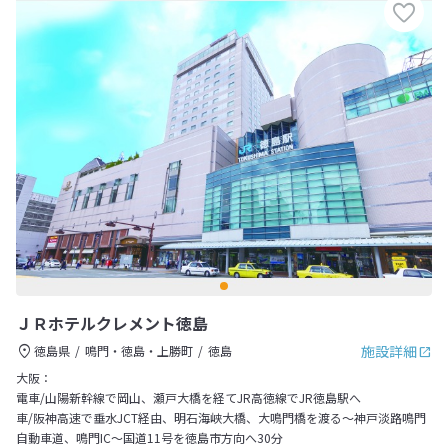
ＪＲホテルクレメント徳島
施設詳細
徳島県
鳴門・徳島・上勝町
徳島
大阪：
電車/山陽新幹線で岡山、瀬戸大橋を経てJR高徳線でJR徳島駅へ
車/阪神高速で垂水JCT経由、明石海峡大橋、大鳴門橋を渡る～神戸淡路鳴門
自動車道、鳴門IC～国道11号を徳島市方向へ30分