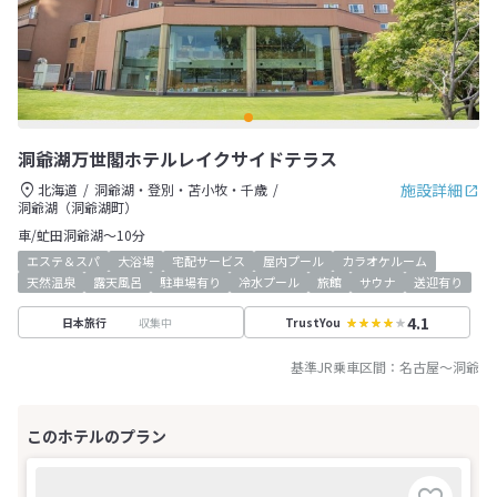
洞爺湖万世閣ホテルレイクサイドテラス
施設詳細
北海道
洞爺湖・登別・苫小牧・千歳
洞爺湖（洞爺湖町）
車/虻田洞爺湖～10分
エステ＆スパ
大浴場
宅配サービス
屋内プール
カラオケルーム
天然温泉
露天風呂
駐車場有り
冷水プール
旅館
サウナ
送迎有り
4.1
収集中
日本旅行
TrustYou
基準JR乗車区間：
名古屋
～
洞爺