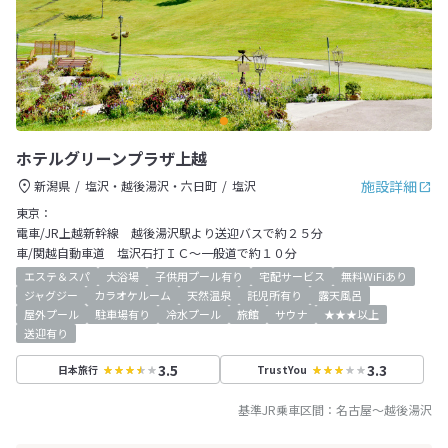
ホテルグリーンプラザ上越
施設詳細
新潟県
塩沢・越後湯沢・六日町
塩沢
東京：
電車/JR上越新幹線 越後湯沢駅より送迎バスで約２５分
車/関越自動車道 塩沢石打ＩＣ～一般道で約１０分
エステ＆スパ
大浴場
子供用プール有り
宅配サービス
無料WiFiあり
ジャグジー
カラオケルーム
天然温泉
託児所有り
露天風呂
屋外プール
駐車場有り
冷水プール
旅館
サウナ
★★★以上
送迎有り
3.5
3.3
日本旅行
TrustYou
基準JR乗車区間：
名古屋
～
越後湯沢