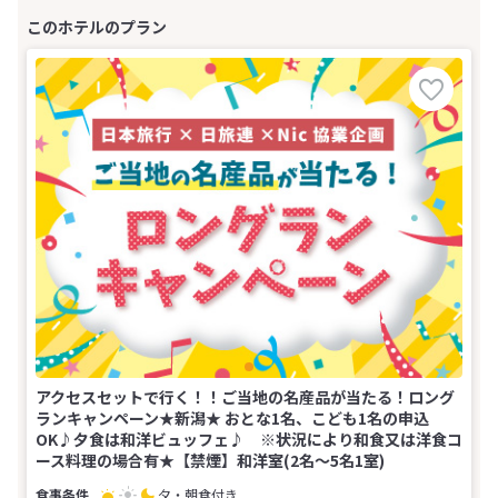
アクセスセットで行く！！ご当地の名産品が当たる！ロング
ランキャンペーン★新潟★ おとな1名、こども1名の申込
OK♪夕食は和洋ビュッフェ♪ ※状況により和食又は洋食コ
ース料理の場合有★【禁煙】和洋室(2名～5名1室)
夕・朝食付き