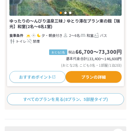
ゆったりの〜んびり温泉三昧♪ゆとり滞在プラン東の館【瑞
光】和室(2名～6名1室)
夕・朝食付き
2～6名
和室
バス
トイレ
禁煙
66,700～73,300円
税込
おとな1名
基本代金合計
133,400〜146,600
円
(おとな2名 こども0名・1部屋/1泊2日)
おすすめポイント
プランの詳細
すべてのプランを見る
(8プラン、5部屋タイプ)