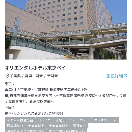
オリエンタルホテル東京ベイ
施設詳細
千葉県
舞浜・浦安
新浦安
東京：
電車/ＪＲ京葉線・武蔵野線 新浦安駅下車徒歩約1分
車/首都高速湾岸線を浦安方面へ～首都高速湾岸線 浦安IC～国道357号より富
岡立体を右折、新浦安駅方面へ
羽田：
電車/リムジンバス新浦安行き約40分
赤ちゃん歓迎の宿
コンビニ
宅配サービス
ホテル
カラオケルーム
駐車場有り
★★★以上
★★★★以上
送迎有り
最寄り駅より徒歩5分以内
館内に車いす利用トイレ