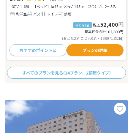
【広さ】6畳
【ベッド】幅96cm×長さ195cm（2台）
2～5名
和洋室
バス
トイレ
禁煙
52,400円
税込
おとな1名
基本代金合計
104,800
円
(おとな2名 こども0名・1部屋/1泊2日)
おすすめポイント
プランの詳細
すべてのプランを見る
(24プラン、2部屋タイプ)