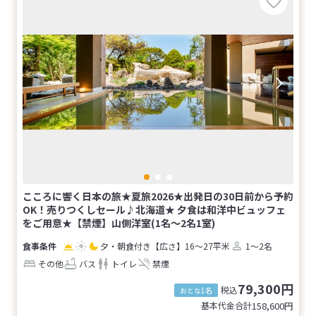
こころに響く日本の旅★夏旅2026★出発日の30日前から予約
OK！売りつくしセール♪北海道★ 夕食は和洋中ビュッフェ
をご用意★【禁煙】山側洋室(1名～2名1室)
夕・朝食付き
【広さ】16～27平米
1～2名
その他
バス
トイレ
禁煙
79,300円
税込
おとな1名
基本代金合計
158,600
円