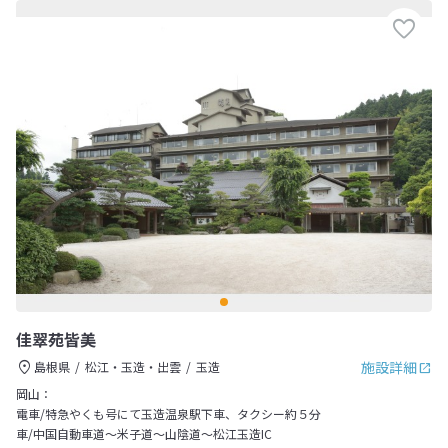
佳翠苑皆美
施設詳細
島根県
松江・玉造・出雲
玉造
岡山：
電車/特急やくも号にて玉造温泉駅下車、タクシー約５分
車/中国自動車道～米子道～山陰道～松江玉造IC