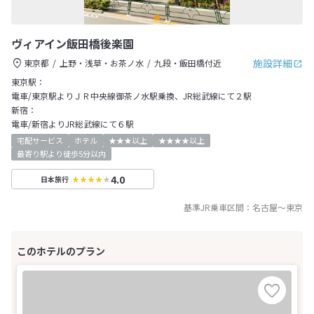
ヴィアイン飯田橋後楽園
施設詳細
東京都
上野・浅草・お茶ノ水
九段・飯田橋付近
東京駅：
電車/東京駅よりＪＲ中央線御茶ノ水駅乗換、JR総武線にて２駅
新宿：
電車/新宿よりJR総武線にて６駅
宅配サービス
ホテル
★★★以上
★★★★以上
最寄り駅より徒歩5分以内
4.0
日本旅行
基準JR乗車区間：
名古屋
～
東京