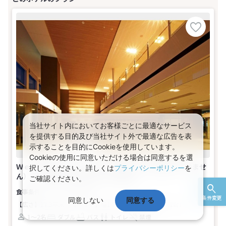
当社サイト内においてお客様ごとに最適なサービス
を提供する目的及び当社サイト外で最適な広告を表
示することを目的にCookieを使用しています。
Cookieの使用に同意いただける場合は同意するを選
Ｗｅｂコレスペシャル★（パークチケットは含まれていませ
択してください。詳しくは
プライバシーポリシー
を
ん） －【禁煙】ダブル(1名～2名1室)
ご確認ください。
食事なし
条件変更
同意しない
同意する
【広さ】17.3平米
【ベッド】幅140cm×長さ203cm（1台）
1～2名
ダブル
バス
トイレ
禁煙