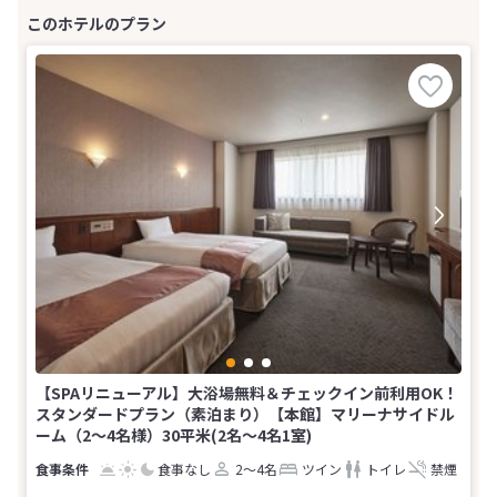
【SPAリニューアル】大浴場無料＆チェックイン前利用OK！
スタンダードプラン（素泊まり）【本館】マリーナサイドル
ーム（2〜4名様）30平米(2名～4名1室)
食事なし
2～4名
ツイン
トイレ
禁煙