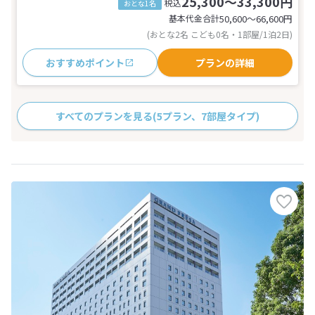
25,300～33,300円
税込
おとな1名
基本代金合計
50,600〜66,600
円
(おとな2名 こども0名・1部屋/1泊2日)
おすすめポイント
プランの詳細
すべてのプランを見る
(5プラン、7部屋タイプ)