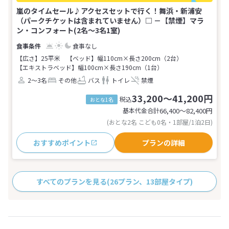
嵐のタイムセール♪アクセスセットで行く！舞浜・新浦安
（パークチケットは含まれていません）□ －【禁煙】マラ
ン・コンフォート(2名～3名1室)
食事なし
【広さ】25平米
【ベッド】幅110cm×長さ200cm（2台）
【エキストラベッド】幅100cm×長さ190cm（1台）
2～3名
その他
バス
トイレ
禁煙
33,200～41,200円
税込
おとな1名
基本代金合計
66,400〜82,400
円
(おとな2名 こども0名・1部屋/1泊2日)
おすすめポイント
プランの詳細
すべてのプランを見る
(26プラン、13部屋タイプ)