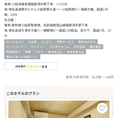
電車/小田急線直通箱根湯本駅下車、バス5分
車/東名高速厚木ICから小田原厚木道へ～小田原西IC～箱根方面、国道1号
線、10分
名古屋：
電車/新幹線小田原駅乗換、私鉄箱根登山線箱根湯本駅下車
車/東名高速を東京方面へ～御殿場IC～国道138経由、宮の下、国道1号、10
分
エステ＆スパ
大浴場
コンビニ
宅配サービス
無料WiFiあり
ゲームコーナー
ジャグジー
カラオケルーム
天然温泉
露天風呂
駐車場有り
旅館
サウナ
★★★以上
★★★★以上
館内に車いす利用トイレ
4.0
日本旅行
基準JR乗車区間：
名古屋
～
小田原