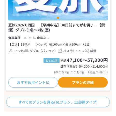
夏旅2026★四国 【早期申込】30日前までがお得♪－【禁
煙】ダブル(1名～2名1室)
食事なし
【広さ】18平米
【ベッド】幅160cm×長さ200cm（1台）
1～2名
ダブル（パノラマ）
バス
トイレ
禁煙
47,100～57,300円
税込
おとな1名
基本代金合計
94,200〜114,600
円
(おとな2名 こども0名・1部屋/1泊2日)
おすすめポイント
プランの詳細
すべてのプランを見る
(61プラン、11部屋タイプ)