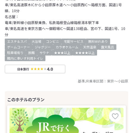
車/東名高速厚木ICから小田原厚木道へ～小田原西IC～箱根方面、国道1号
線、10分
名古屋：
電車/新幹線小田原駅乗換、私鉄箱根登山線箱根湯本駅下車
車/東名高速を東京方面へ～御殿場IC～国道138経由、宮の下、国道1号、10
分
エステ＆スパ
大浴場
コンビニ
宅配サービス
無料WiFiあり
ゲームコーナー
ジャグジー
カラオケルーム
天然温泉
露天風呂
駐車場有り
旅館
サウナ
★★★以上
★★★★以上
館内に車いす利用トイレ
4.0
日本旅行
基準JR乗車区間：
東京
～
小田原