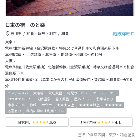
日本の宿 のと楽
施設詳細
石川県
和倉・輪島・羽咋
和倉
東京：
電車/北陸新幹線（金沢駅乗換）特急又は普通列車で和倉温泉駅下車
車/関越道・ 上信越道・北陸道・ 能越道～和倉IC～約10分
大阪：
電車/特急（敦賀駅乗換）北陸新幹線（金沢駅乗換）特急又は普通列車で和倉
温泉駅下車
車/北陸自動車道･金沢森本ICからのと里山海道経由・能越道～和倉IC～約10
分
エステ＆スパ
大浴場
貸切風呂
宅配サービス
ゲームコーナー
カラオケルーム
天然温泉
露天風呂
屋外プール
駐車場有り
冷水プール
旅館
サウナ
★★★以上
★★★★以上
★★★★★
送迎有り
館内に車いす利用トイレ
5.0
4.1
日本旅行
TrustYou
基準JR乗車区間：
東京
～
和倉温泉