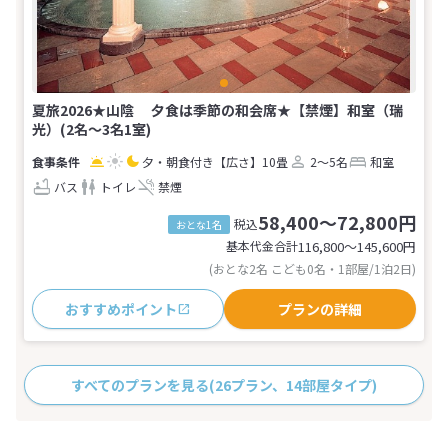
夏旅2026★山陰 夕食は季節の和会席★【禁煙】和室（瑞
光）(2名～3名1室)
夕・朝食付き
【広さ】10畳
2～5名
和室
バス
トイレ
禁煙
58,400～72,800円
税込
おとな1名
基本代金合計
116,800〜145,600
円
(おとな2名 こども0名・1部屋/1泊2日)
おすすめポイント
プランの詳細
すべてのプランを見る
(26プラン、14部屋タイプ)