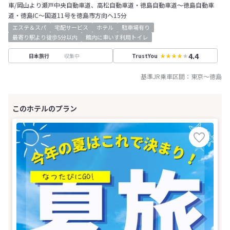
車/岡山より瀬戸中央自動車道、高松自動車道・徳島自動車道～徳島自動車
道・徳島IC～国道11号を徳島市方向へ15分
エステ＆スパ
宅配サービス
ホテル
駐車場有り
最寄り駅より徒歩5分以内
館内に車いす利用トイレ
4.4
収集中
日本旅行
TrustYou
基準JR乗車区間：
東京
～
徳島