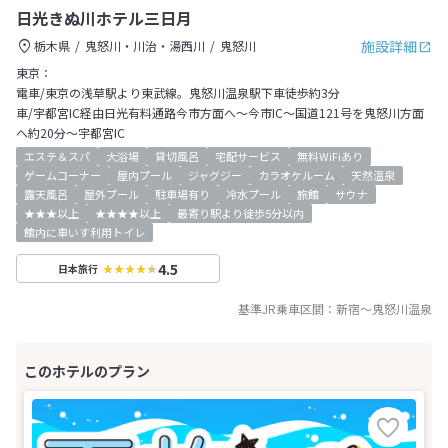
日光きぬ川ホテル三日月
施設詳細
栃木県
鬼怒川・川治・湯西川
鬼怒川
東京：
電車/東京の浅草駅より東武線。鬼怒川温泉駅下車徒歩約3分
車/宇都宮IC経由日光有料通路今市方面へ～今市IC～国道121号を鬼怒川方面
へ約20分～宇都宮IC
エステ＆スパ
大浴場
貸切風呂
宅配サービス
無料WiFiあり
ゲームコーナー
屋内プール
ジャグジー
カラオケルーム
天然温泉
露天風呂
屋外プール
駐車場有り
冷水プール
旅館
サウナ
★★★以上
★★★★以上
最寄り駅より徒歩5分以内
館内に車いす利用トイレ
4.5
日本旅行
基準JR乗車区間：
新宿
～
鬼怒川温泉