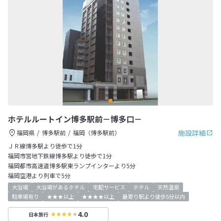
ホテルルートイン博多駅前－博多口－
施設詳細
福岡県
博多駅前
福岡（博多駅前）
ＪＲ線博多駅より徒歩で1分
福岡市営地下鉄線博多駅より徒歩で1分
福岡都市高速道博多駅東ランプインターより5分
福岡空港より列車で5分
大浴場
大浴場があるホテル
宅配サービス
ホテル
天然温泉
駐車場有り
★★★以上
★★★★以上
最寄り駅より徒歩5分以内
4.0
日本旅行