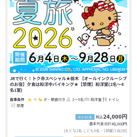
JRで行く！トク赤スペシャル★栃木 【オールインクルーシブ
のお宿】夕食は和洋中バイキング★【禁煙】和洋室(2名～4
名1室)
夕・朝食付き
2～5名
和洋室
トイレ
禁煙
24,000円
税込
おとな1名
基本代金合計
48,000
円
(おとな2名 こども0名・1部屋/1泊2日)