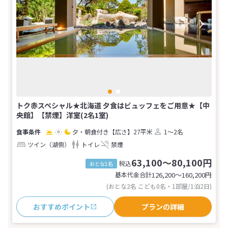
トク赤スペシャル★北海道 夕食はビュッフェをご用意★【中
央館】【禁煙】洋室(2名1室)
夕・朝食付き
【広さ】27平米
1～2名
ツイン（湖側）
トイレ
禁煙
63,100～80,100円
税込
おとな1名
基本代金合計
126,200〜160,200
円
(おとな2名 こども0名・1部屋/1泊2日)
おすすめポイント
プランの詳細