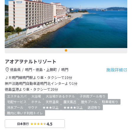
アオアヲナルトリゾート
施設詳細
徳島県
鳴門・徳島・上勝町
鳴門
ＪＲ鳴門線鳴門駅より車・タクシーで10分
神戸淡路鳴門自動車道鳴門北インターより1分
徳島空港より車・タクシーで20分
エステ＆スパ
大浴場
大浴場があるホテル
子供用プール有り
宅配サービス
ホテル
天然温泉
露天風呂
屋外プール
駐車場有り
冷水プール
サウナ
★★★以上
★★★★以上
送迎有り
館内に車いす利用トイレ
4.5
日本旅行