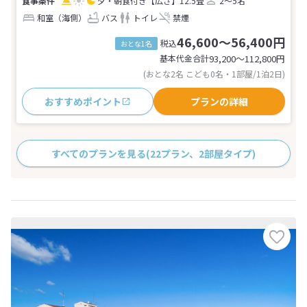
夕・朝食付き
【広さ】12.5畳
2～5名
和室（海側）
バス
トイレ
禁煙
46,600～56,400円
税込
おとな1名
基本代金合計
93,200〜112,800
円
(おとな2名 こども0名・1部屋/1泊2日)
おすすめポイント
プランの詳細
すべてのプランを見る
(22プラン、2部屋タイプ)