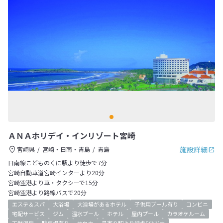
ＡＮＡホリデイ・インリゾート宮崎
施設詳細
宮崎県
宮崎・日南・青島
青島
日南線こどものくに駅より徒歩で7分
宮崎自動車道宮崎インターより20分
宮崎空港より車・タクシーで15分
宮崎空港より路線バスで20分
エステ＆スパ
大浴場
大浴場があるホテル
子供用プール有り
コンビニ
宅配サービス
ジム
温水プール
ホテル
屋内プール
カラオケルーム