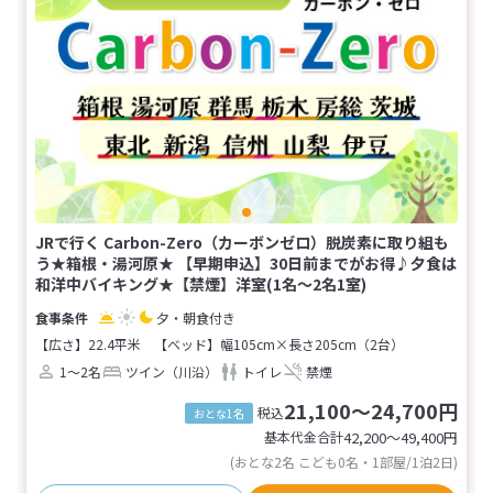
JRで行く Carbon-Zero（カーボンゼロ）脱炭素に取り組も
う★箱根・湯河原★ 【早期申込】30日前までがお得♪夕食は
和洋中バイキング★【禁煙】洋室(1名～2名1室)
夕・朝食付き
【広さ】22.4平米
【ベッド】幅105cm×長さ205cm（2台）
1～2名
ツイン（川沿）
トイレ
禁煙
21,100～24,700円
税込
おとな1名
基本代金合計
42,200〜49,400
円
(おとな2名 こども0名・1部屋/1泊2日)