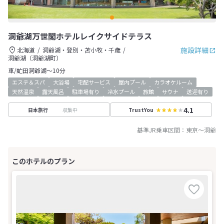
洞爺湖万世閣ホテルレイクサイドテラス
施設詳細
北海道
洞爺湖・登別・苫小牧・千歳
洞爺湖（洞爺湖町）
車/虻田洞爺湖～10分
エステ＆スパ
大浴場
宅配サービス
屋内プール
カラオケルーム
天然温泉
露天風呂
駐車場有り
冷水プール
旅館
サウナ
送迎有り
4.1
収集中
日本旅行
TrustYou
基準JR乗車区間：
東京
～
洞爺