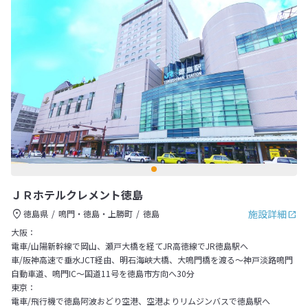
ＪＲホテルクレメント徳島
施設詳細
徳島県
鳴門・徳島・上勝町
徳島
大阪：
電車/山陽新幹線で岡山、瀬戸大橋を経てJR高徳線でJR徳島駅へ
車/阪神高速で垂水JCT経由、明石海峡大橋、大鳴門橋を渡る～神戸淡路鳴門
自動車道、鳴門IC～国道11号を徳島市方向へ30分
東京：
電車/飛行機で徳島阿波おどり空港、空港よりリムジンバスで徳島駅へ