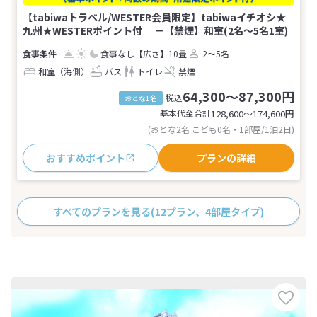
【tabiwaトラベル/WESTER会員限定】tabiwaイチオシ★
九州★WESTERポイント付 －【禁煙】和室(2名～5名1室)
食事なし
【広さ】10畳
2～5名
和室（海側）
バス
トイレ
禁煙
64,300～87,300円
税込
おとな1名
基本代金合計
128,600〜174,600
円
(おとな2名 こども0名・1部屋/1泊2日)
おすすめポイント
プランの詳細
すべてのプランを見る
(12プラン、4部屋タイプ)