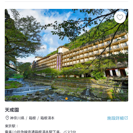
天成園
施設詳細
神奈川県
箱根
箱根湯本
東京駅：
電車/小田急線直通箱根湯本駅下車、バス5分