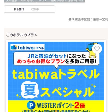
天然温泉
駐車場有り
サウナ
最寄り駅より徒歩5分以内
収集中
日本旅行
基準JR乗車区間：
東京
～
宮崎