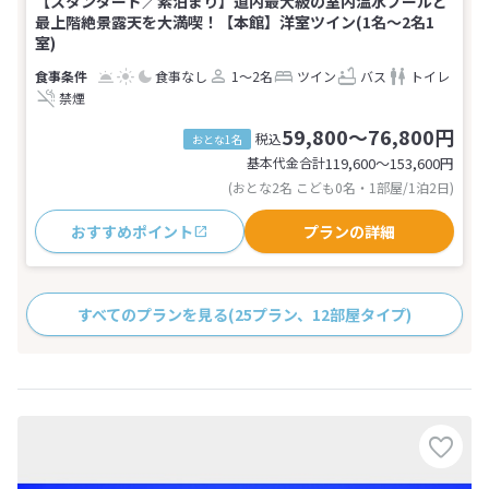
【スタンダード／素泊まり】道内最大級の室内温水プールと
最上階絶景露天を大満喫！【本館】洋室ツイン(1名～2名1
室)
食事なし
1～2名
ツイン
バス
トイレ
禁煙
59,800～76,800円
税込
おとな1名
基本代金合計
119,600〜153,600
円
(おとな2名 こども0名・1部屋/1泊2日)
おすすめポイント
プランの詳細
すべてのプランを見る
(25プラン、12部屋タイプ)