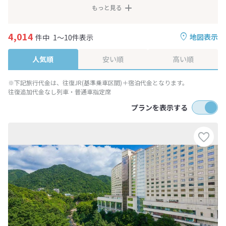
もっと見る
4,014
地図表示
件中
1～10件表示
人気順
安い順
高い順
※下記旅行代金は、往復JR(基準乗車区間)＋宿泊代金となります。
往復追加代金なし列車・普通車指定席
プランを表示する