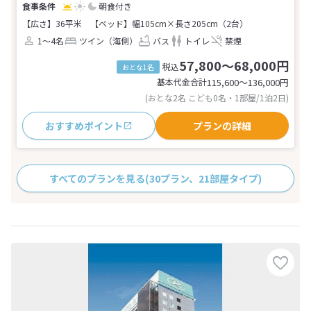
朝食付き
【広さ】36平米
【ベッド】幅105cm×長さ205cm（2台）
1～4名
ツイン（海側）
バス
トイレ
禁煙
57,800～68,000円
税込
おとな1名
基本代金合計
115,600〜136,000
円
(おとな2名 こども0名・1部屋/1泊2日)
おすすめポイント
プランの詳細
すべてのプランを見る
(30プラン、21部屋タイプ)