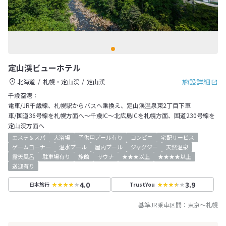
定山渓ビューホテル
施設詳細
北海道
札幌・定山渓
定山渓
千歳空港：
電車/JR千歳線、札幌駅からバスへ乗換え、定山渓温泉東2丁目下車
車/国道36号線を札幌方面へ～千歳IC～北広島ICを札幌方面、国道230号線を
定山渓方面へ
エステ＆スパ
大浴場
子供用プール有り
コンビニ
宅配サービス
ゲームコーナー
温水プール
屋内プール
ジャグジー
天然温泉
露天風呂
駐車場有り
旅館
サウナ
★★★以上
★★★★以上
送迎有り
4.0
3.9
日本旅行
TrustYou
基準JR乗車区間：
東京
～
札幌