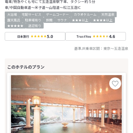
電車/特急やくも号にて玉造温泉駅下車、タクシー約５分
車/中国自動車道～米子道～山陰道～松江玉造IC
大浴場
宅配サービス
ゲームコーナー
カラオケルーム
天然温泉
露天風呂
駐車場有り
旅館
サウナ
★★★以上
★★★★以上
★★★★★
送迎有り
5.0
4.6
日本旅行
TrustYou
基準JR乗車区間：
東京
～
玉造温泉