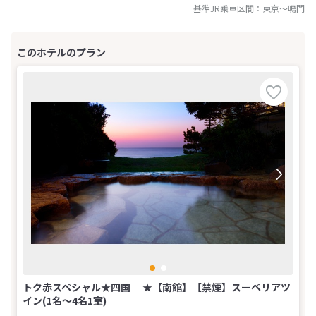
基準JR乗車区間：
東京
～
鳴門
トク赤スペシャル★四国 ★【南館】【禁煙】スーペリアツ
イン(1名～4名1室)