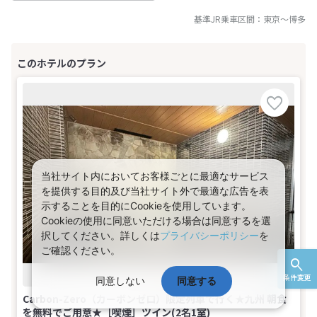
基準JR乗車区間：
東京
～
博多
当社サイト内においてお客様ごとに最適なサービス
を提供する目的及び当社サイト外で最適な広告を表
示することを目的にCookieを使用しています。
Cookieの使用に同意いただける場合は同意するを選
択してください。詳しくは
プライバシーポリシー
を
ご確認ください。
条件変更
同意しない
同意する
Carbon-Zero（カーボンゼロ）限定列車で行く★九州 朝食
を無料でご用意★［喫煙］ツイン(2名1室)