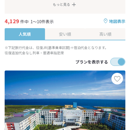
もっと見る
4,129
地図表示
件中
1～10件表示
人気順
安い順
高い順
※下記旅行代金は、往復JR(基準乗車区間)＋宿泊代金となります。
往復追加代金なし列車・普通車指定席
プランを表示する