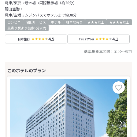
電車/東京→新木場→国際展示場（約20分）
羽田空港：
電車/空港リムジンバスでホテルまで約30分
コンビニ
宅配サービス
ホテル
駐車場有り
★★★以上
★★★★以上
最寄り駅より徒歩5分以内
4.5
4.1
日本旅行
TrustYou
基準JR乗車区間：
金沢
～
東京