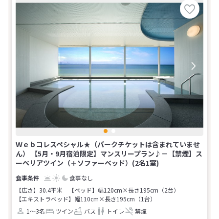
Ｗｅｂコレスペシャル★（パークチケットは含まれていませ
ん） 【5月・9月宿泊限定】マンスリープラン♪－【禁煙】ス
ーペリアツイン（＋ソファーベッド）(2名1室)
食事なし
【広さ】30.4平米
【ベッド】幅120cm×長さ195cm（2台）
【エキストラベッド】幅110cm×長さ195cm（1台）
1～3名
ツイン
バス
トイレ
禁煙