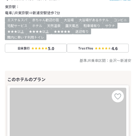
東京駅：
電車/JR東京駅⇒新浦安駅徒歩7分
エステ＆スパ
赤ちゃん歓迎の宿
大浴場
大浴場があるホテル
コンビニ
宅配サービス
ホテル
天然温泉
露天風呂
駐車場有り
サウナ
★★★以上
★★★★以上
★★★★★
送迎有り
館内に車いす利用トイレ
5.0
4.6
日本旅行
TrustYou
基準JR乗車区間：
金沢
～
新浦安