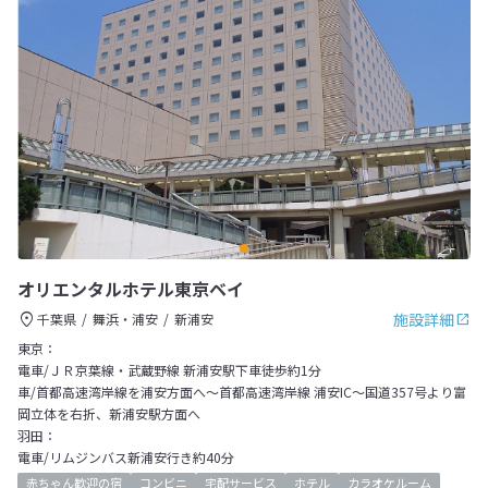
オリエンタルホテル東京ベイ
施設詳細
千葉県
舞浜・浦安
新浦安
東京：
電車/ＪＲ京葉線・武蔵野線 新浦安駅下車徒歩約1分
車/首都高速湾岸線を浦安方面へ～首都高速湾岸線 浦安IC～国道357号より富
岡立体を右折、新浦安駅方面へ
羽田：
電車/リムジンバス新浦安行き約40分
赤ちゃん歓迎の宿
コンビニ
宅配サービス
ホテル
カラオケルーム