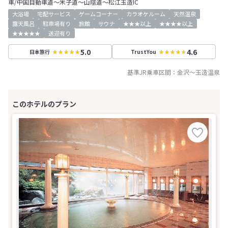
車/中国自動車道～米子道～山陰道～松江玉造IC
大浴場
宅配サービス
ゲームコーナー
カラオケルーム
天然温泉
露天風呂
駐車場有り
旅館
サウナ
★★★以上
★★★★以上
★★★★★
送迎有り
5.0
4.6
日本旅行
TrustYou
基準JR乗車区間：
金沢
～
玉造温泉