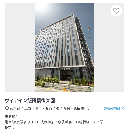
ヴィアイン飯田橋後楽園
施設詳細
東京都
上野・浅草・お茶ノ水
九段・飯田橋付近
東京駅：
電車/東京駅よりＪＲ中央線御茶ノ水駅乗換、JR総武線にて２駅
新宿：