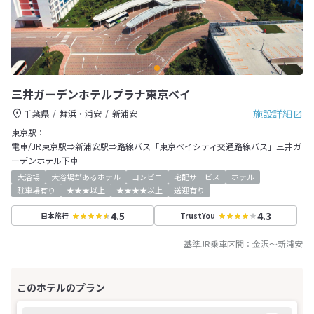
三井ガーデンホテルプラナ東京ベイ
施設詳細
千葉県
舞浜・浦安
新浦安
東京駅：
電車/JR東京駅⇒新浦安駅⇒路線バス「東京ベイシティ交通路線バス」三井ガ
ーデンホテル下車
大浴場
大浴場があるホテル
コンビニ
宅配サービス
ホテル
駐車場有り
★★★以上
★★★★以上
送迎有り
4.5
4.3
日本旅行
TrustYou
基準JR乗車区間：
金沢
～
新浦安