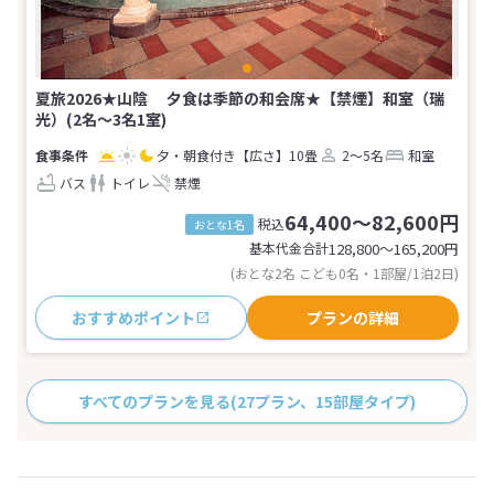
夏旅2026★山陰 夕食は季節の和会席★【禁煙】和室（瑞
光）(2名～3名1室)
夕・朝食付き
【広さ】10畳
2～5名
和室
バス
トイレ
禁煙
64,400～82,600円
税込
おとな1名
基本代金合計
128,800〜165,200
円
(おとな2名 こども0名・1部屋/1泊2日)
おすすめポイント
プランの詳細
すべてのプランを見る
(27プラン、15部屋タイプ)