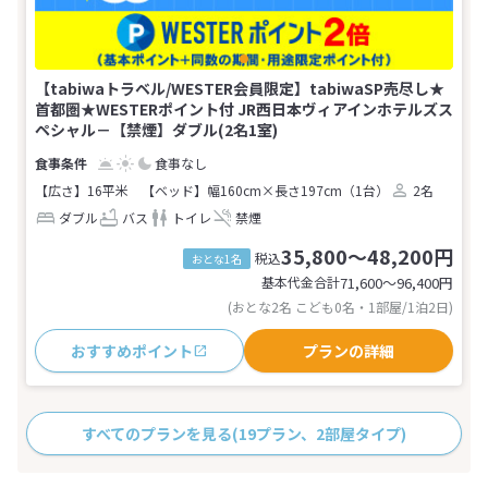
【tabiwaトラベル/WESTER会員限定】tabiwaSP売尽し★
首都圏★WESTERポイント付 JR西日本ヴィアインホテルズス
ペシャル－【禁煙】ダブル(2名1室)
食事なし
【広さ】16平米
【ベッド】幅160cm×長さ197cm（1台）
2名
ダブル
バス
トイレ
禁煙
35,800～48,200円
税込
おとな1名
基本代金合計
71,600〜96,400
円
(おとな2名 こども0名・1部屋/1泊2日)
おすすめポイント
プランの詳細
すべてのプランを見る
(19プラン、2部屋タイプ)