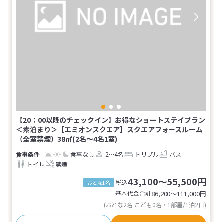
【20：00以降のチェックイン】お得なショートステイプラン
＜素泊まり＞【エミオンスクエア】スクエアフォースルーム
（全室禁煙）38㎡(2名～4名1室)
食事なし
2～4名
トリプル
バス
トイレ
禁煙
43,100～55,500円
税込
おとな1名
基本代金合計
86,200〜111,000
円
(おとな2名 こども0名・1部屋/1泊2日)