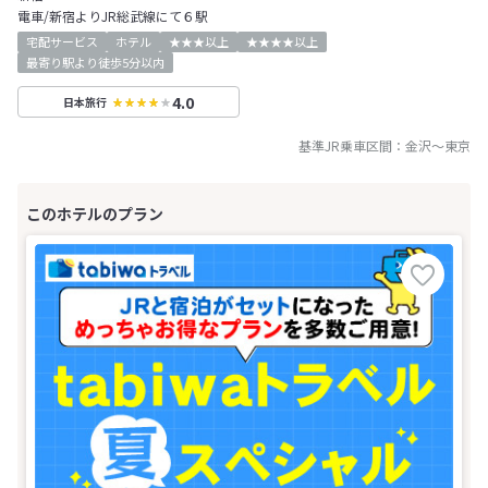
電車/新宿よりJR総武線にて６駅
宅配サービス
ホテル
★★★以上
★★★★以上
最寄り駅より徒歩5分以内
4.0
日本旅行
基準JR乗車区間：
金沢
～
東京