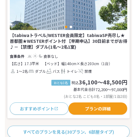
【tabiwaトラベル/WESTER会員限定】tabiwaSP売尽し★
首都圏★WESTERポイント付 【早期申込】30日前までがお得
♪－【禁煙】ダブル(1名～2名1室)
食事なし
【広さ】17.3平米
【ベッド】幅140cm×長さ203cm（1台）
1～2名
ダブル
バス
トイレ
禁煙
36,100～48,500円
税込
おとな1名
基本代金合計
72,200〜97,000
円
(おとな2名 こども0名・1部屋/1泊2日)
おすすめポイント
プランの詳細
すべてのプランを見る
(30プラン、6部屋タイプ)