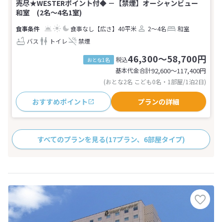
売尽★WESTERポイント付◆ －【禁煙】オーシャンビュー
和室 (2名～4名1室)
食事なし
【広さ】40平米
2～4名
和室
バス
トイレ
禁煙
46,300～58,700円
税込
おとな1名
基本代金合計
92,600〜117,400
円
(おとな2名 こども0名・1部屋/1泊2日)
おすすめポイント
プランの詳細
すべてのプランを見る
(17プラン、6部屋タイプ)