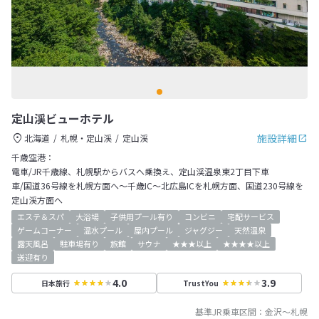
定山渓ビューホテル
施設詳細
北海道
札幌・定山渓
定山渓
千歳空港：
電車/JR千歳線、札幌駅からバスへ乗換え、定山渓温泉東2丁目下車
車/国道36号線を札幌方面へ～千歳IC～北広島ICを札幌方面、国道230号線を
定山渓方面へ
エステ＆スパ
大浴場
子供用プール有り
コンビニ
宅配サービス
ゲームコーナー
温水プール
屋内プール
ジャグジー
天然温泉
露天風呂
駐車場有り
旅館
サウナ
★★★以上
★★★★以上
送迎有り
4.0
3.9
日本旅行
TrustYou
基準JR乗車区間：
金沢
～
札幌