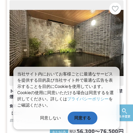
当社サイト内においてお客様ごとに最適なサービス
を提供する目的及び当社サイト外で最適な広告を表
示することを目的にCookieを使用しています。
トク赤！お出かけセール★九州 朝食を無料でご用意★【禁
Cookieの使用に同意いただける場合は同意するを選
煙】ツイン(2名1室)
択してください。詳しくは
プライバシーポリシー
を
ご確認ください。
食事なし
【広さ】16.5平米
【ベッド】幅115cm×長さ200cm（2台）
2名
条件変更
同意しない
同意する
ツイン
バス
トイレ
禁煙
56,300～76,500円
税込
おとな1名