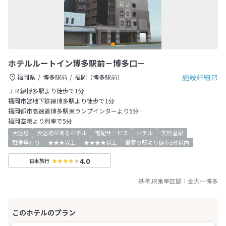
ホテルルートイン博多駅前－博多口－
施設詳細
福岡県
博多駅前
福岡（博多駅前）
ＪＲ線博多駅より徒歩で1分
福岡市営地下鉄線博多駅より徒歩で1分
福岡都市高速道博多駅東ランプインターより5分
福岡空港より列車で5分
大浴場
大浴場があるホテル
宅配サービス
ホテル
天然温泉
駐車場有り
★★★以上
★★★★以上
最寄り駅より徒歩5分以内
4.0
日本旅行
基準JR乗車区間：
金沢
～
博多