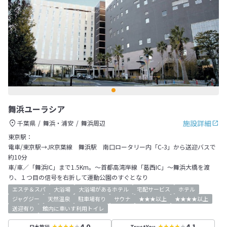
舞浜ユーラシア
施設詳細
千葉県
舞浜・浦安
舞浜周辺
東京駅：
電車/東京駅→JR京葉線 舞浜駅 南口ロータリー内「C-3」から送迎バスで
約10分
車/車／「舞浜IC」まで1.5Km。～首都高湾岸線「葛西IC」～舞浜大橋を渡
り、１つ目の信号を右折して運動公園のすぐとなり
エステ＆スパ
大浴場
大浴場があるホテル
宅配サービス
ホテル
ジャグジー
天然温泉
駐車場有り
サウナ
★★★以上
★★★★以上
送迎有り
館内に車いす利用トイレ
4.0
4.1
日本旅行
TrustYou