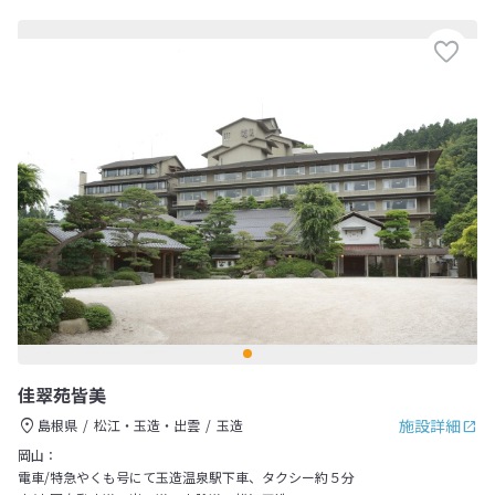
佳翠苑皆美
施設詳細
島根県
松江・玉造・出雲
玉造
岡山：
電車/特急やくも号にて玉造温泉駅下車、タクシー約５分