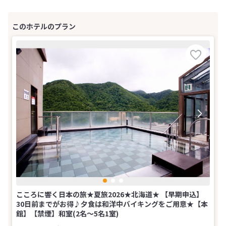
こころに響く日本の旅★夏旅2026★北海道★ 【早期申込】
30日前までがお得♪夕食は和洋中バイキングをご用意★【本
館】【禁煙】和室(2名～5名1室)