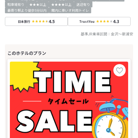
駐車場有り
★★★以上
★★★★以上
送迎有り
最寄り駅より徒歩5分以内
館内に車いす利用トイレ
4.5
4.3
日本旅行
TrustYou
基準JR乗車区間：
金沢
～
新浦安