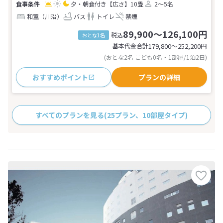
夕・朝食付き
【広さ】10畳
2～5名
和室（川沿）
バス
トイレ
禁煙
89,900～126,100円
税込
おとな1名
基本代金合計
179,800〜252,200
円
(おとな2名 こども0名・1部屋/1泊2日)
おすすめポイント
プランの詳細
すべてのプランを見る
(25プラン、10部屋タイプ)