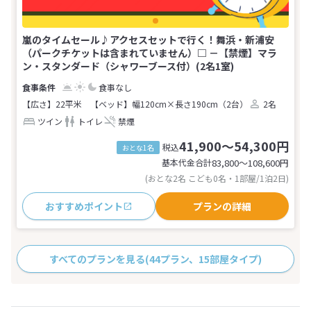
嵐のタイムセール♪アクセスセットで行く！舞浜・新浦安
（パークチケットは含まれていません）□ －【禁煙】マラ
ン・スタンダード（シャワーブース付）(2名1室)
食事なし
【広さ】22平米
【ベッド】幅120cm×長さ190cm（2台）
2名
ツイン
トイレ
禁煙
41,900～54,300円
税込
おとな1名
基本代金合計
83,800〜108,600
円
(おとな2名 こども0名・1部屋/1泊2日)
おすすめポイント
プランの詳細
すべてのプランを見る
(44プラン、15部屋タイプ)