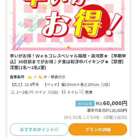
早いがお得！Ｗｅｂコレスペシャル箱根・湯河原★ 【早期申
込】30日前までがお得♪夕食は和洋中バイキング★【禁煙】
洋室(1名～2名1室)
夕・朝食付き
【広さ】22.4平米
【ベッド】幅105cm×長さ205cm（2台）
1～2名
ツイン（川沿）
トイレ
禁煙
60,000円
税込
おとな1名
基本代金合計
120,000
円
(おとな2名 こども0名・1部屋/1泊2日)
おすすめポイント
プランの詳細