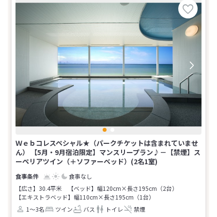
Ｗｅｂコレスペシャル★（パークチケットは含まれていませ
ん） 【5月・9月宿泊限定】マンスリープラン♪－【禁煙】ス
ーペリアツイン（＋ソファーベッド）(2名1室)
食事なし
【広さ】30.4平米
【ベッド】幅120cm×長さ195cm（2台）
【エキストラベッド】幅110cm×長さ195cm（1台）
1～3名
ツイン
バス
トイレ
禁煙