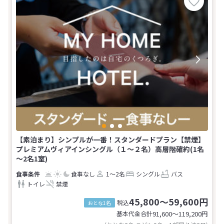
【素泊まり】シンプルが一番！スタンダードプラン【禁煙】
プレミアムヴィアインシングル（１〜２名）高層階確約(1名
～2名1室)
食事なし
1～2名
シングル
バス
トイレ
禁煙
45,800～59,600円
税込
おとな1名
基本代金合計
91,600〜119,200
円