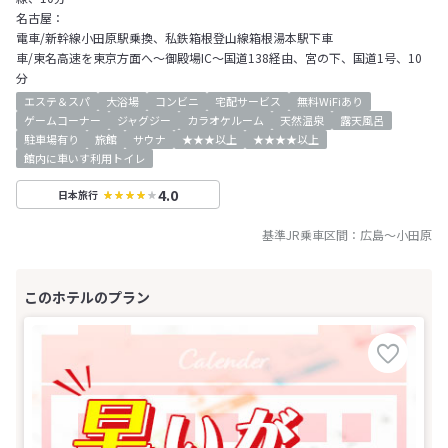
名古屋：
電車/新幹線小田原駅乗換、私鉄箱根登山線箱根湯本駅下車
車/東名高速を東京方面へ～御殿場IC～国道138経由、宮の下、国道1号、10
分
エステ＆スパ
大浴場
コンビニ
宅配サービス
無料WiFiあり
ゲームコーナー
ジャグジー
カラオケルーム
天然温泉
露天風呂
駐車場有り
旅館
サウナ
★★★以上
★★★★以上
館内に車いす利用トイレ
4.0
日本旅行
基準JR乗車区間：
広島
～
小田原