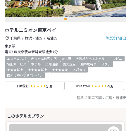
ホテルエミオン東京ベイ
施設詳細
千葉県
舞浜・浦安
新浦安
東京駅：
電車/JR東京駅⇒新浦安駅徒歩7分
エステ＆スパ
赤ちゃん歓迎の宿
大浴場
大浴場があるホテル
コンビニ
宅配サービス
ホテル
天然温泉
露天風呂
駐車場有り
サウナ
★★★以上
★★★★以上
★★★★★
送迎有り
館内に車いす利用トイレ
5.0
4.6
日本旅行
TrustYou
基準JR乗車区間：
広島
～
新浦安