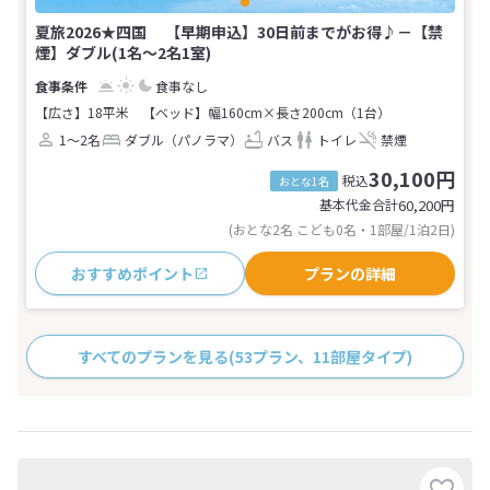
夏旅2026★四国 【早期申込】30日前までがお得♪－【禁
煙】ダブル(1名～2名1室)
食事なし
【広さ】18平米
【ベッド】幅160cm×長さ200cm（1台）
1～2名
ダブル（パノラマ）
バス
トイレ
禁煙
30,100円
税込
おとな1名
基本代金合計
60,200
円
(おとな2名 こども0名・1部屋/1泊2日)
おすすめポイント
プランの詳細
すべてのプランを見る
(53プラン、11部屋タイプ)