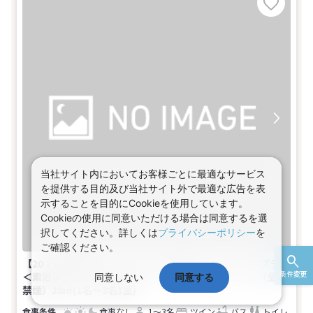
当社サイト内においてお客様ごとに最適なサービス
を提供する目的及び当社サイト外で最適な広告を表
示することを目的にCookieを使用しています。
Cookieの使用に同意いただける場合は同意するを選
択してください。詳しくは
プライバシーポリシー
を
ご確認ください。
【20：00以降のチェックイン】お得なショートステイプラン
条件変更
＜素泊まり＞【エミオンタワー】スタンダードルーム（全室
同意しない
同意する
禁煙）28㎡(1名～3名1室)
食事なし
1～3名
ツイン
バス
トイレ