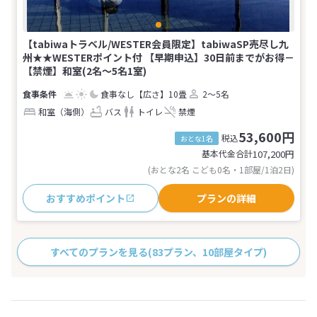
【tabiwaトラベル/WESTER会員限定】tabiwaSP売尽し九
州★★WESTERポイント付 【早期申込】30日前までがお得－
【禁煙】和室(2名～5名1室)
食事なし
【広さ】10畳
2～5名
和室（海側）
バス
トイレ
禁煙
53,600円
税込
おとな1名
基本代金合計
107,200
円
(おとな2名 こども0名・1部屋/1泊2日)
おすすめポイント
プランの詳細
すべてのプランを見る
(83プラン、10部屋タイプ)