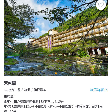
天成園
施設詳細
神奈川県
箱根
箱根湯本
東京駅：
電車/小田急線直通箱根湯本駅下車、バス5分
車/東名高速厚木ICから小田原厚木道へ～小田原西IC～箱根方面、国道1号
線、10分