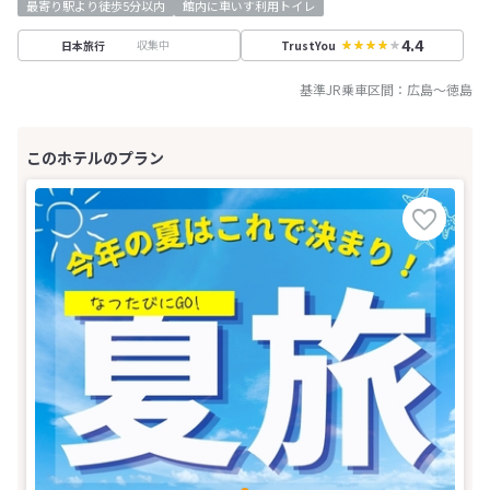
最寄り駅より徒歩5分以内
館内に車いす利用トイレ
4.4
収集中
日本旅行
TrustYou
基準JR乗車区間：
広島
～
徳島