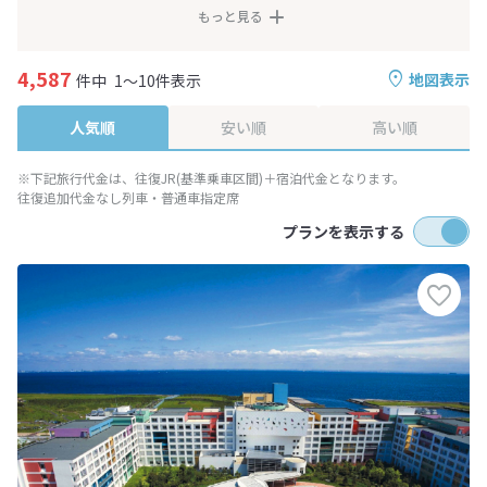
もっと見る
4,587
地図表示
件中
1～10件表示
人気順
安い順
高い順
※下記旅行代金は、往復JR(基準乗車区間)＋宿泊代金となります。
往復追加代金なし列車・普通車指定席
プランを表示する