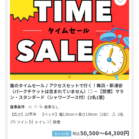
嵐のタイムセール♪アクセスセットで行く！舞浜・新浦安
（パークチケットは含まれていません）□ －【禁煙】マラ
ン・スタンダード（シャワーブース付）(2名1室)
食事なし
【広さ】22平米
【ベッド】幅120cm×長さ190cm（2台）
2名
ツイン
トイレ
禁煙
50,500～64,300円
税込
おとな1名