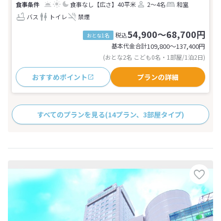
食事なし
【広さ】40平米
2～4名
和室
バス
トイレ
禁煙
54,900～68,700円
税込
おとな1名
基本代金合計
109,800〜137,400
円
(おとな2名 こども0名・1部屋/1泊2日)
おすすめポイント
プランの詳細
すべてのプランを見る
(14プラン、3部屋タイプ)