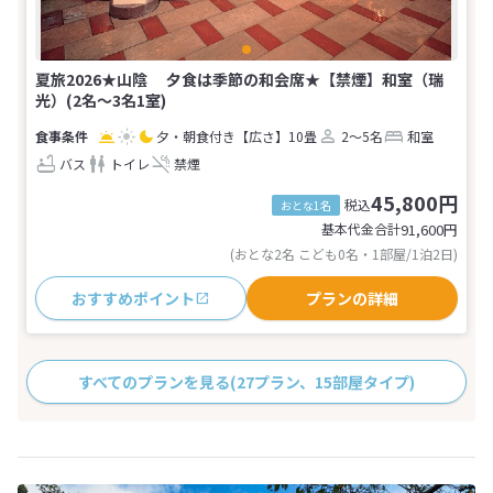
夏旅2026★山陰 夕食は季節の和会席★【禁煙】和室（瑞
光）(2名～3名1室)
夕・朝食付き
【広さ】10畳
2～5名
和室
バス
トイレ
禁煙
45,800円
税込
おとな1名
基本代金合計
91,600
円
(おとな2名 こども0名・1部屋/1泊2日)
おすすめポイント
プランの詳細
すべてのプランを見る
(27プラン、15部屋タイプ)