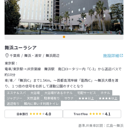
舞浜ユーラシア
施設詳細
千葉県
舞浜・浦安
舞浜周辺
東京駅：
電車/東京駅→JR京葉線 舞浜駅 南口ロータリー内「C-3」から送迎バスで
約10分
車/車／「舞浜IC」まで1.5Km。～首都高湾岸線「葛西IC」～舞浜大橋を渡
り、１つ目の信号を右折して運動公園のすぐとなり
エステ＆スパ
大浴場
大浴場があるホテル
宅配サービス
ホテル
ジャグジー
天然温泉
駐車場有り
サウナ
★★★以上
★★★★以上
送迎有り
館内に車いす利用トイレ
4.0
4.1
日本旅行
TrustYou
基準JR乗車区間：
広島
～
舞浜