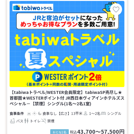
【tabiwaトラベル/WESTER会員限定】tabiwaSP売尽し★
首都圏★WESTERポイント付 JR西日本ヴィアインホテルズス
ペシャル－【禁煙】シングル(1名～2名1室)
食事なし
【広さ】13平米
1～2名
シングル
バス
トイレ
禁煙
43,700～57,500円
税込
おとな1名