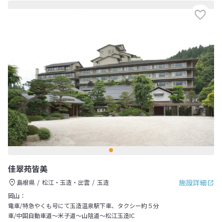
佳翠苑皆美
施設詳細
島根県
松江・玉造・出雲
玉造
岡山：
電車/特急やくも号にて玉造温泉駅下車、タクシー約５分
車/中国自動車道～米子道～山陰道～松江玉造IC