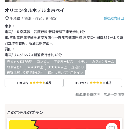
オリエンタルホテル東京ベイ
施設詳細
千葉県
舞浜・浦安
新浦安
東京：
電車/ＪＲ京葉線・武蔵野線 新浦安駅下車徒歩約1分
車/首都高速湾岸線を浦安方面へ～首都高速湾岸線 浦安IC～国道357号より富
岡立体を右折、新浦安駅方面へ
羽田：
電車/リムジンバス新浦安行き約40分
赤ちゃん歓迎の宿
コンビニ
宅配サービス
ホテル
カラオケルーム
駐車場有り
★★★以上
★★★★以上
送迎有り
最寄り駅より徒歩5分以内
館内に車いす利用トイレ
4.5
4.3
日本旅行
TrustYou
基準JR乗車区間：
広島
～
新浦安