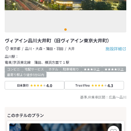
ヴィアイン品川大井町（旧ヴィアイン東京大井町）
施設詳細
東京都
品川・大森・蒲田・羽田
大井
品川駅：
電車/京浜東北線 蒲田、横浜方面で１駅
コンビニ
宅配サービス
ホテル
駐車場有り
★★★以上
★★★★以上
最寄り駅より徒歩5分以内
4.0
4.3
日本旅行
TrustYou
基準JR乗車区間：
広島
～
品川