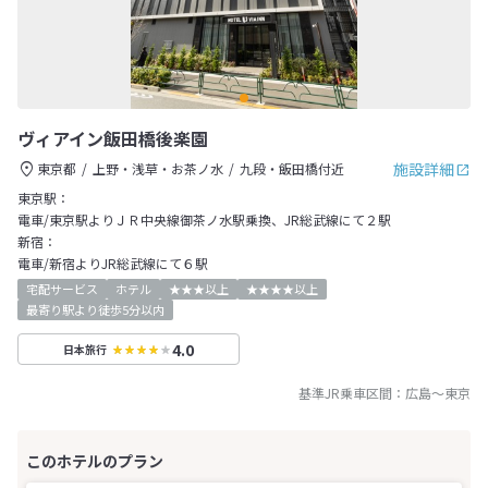
ヴィアイン飯田橋後楽園
施設詳細
東京都
上野・浅草・お茶ノ水
九段・飯田橋付近
東京駅：
電車/東京駅よりＪＲ中央線御茶ノ水駅乗換、JR総武線にて２駅
新宿：
電車/新宿よりJR総武線にて６駅
宅配サービス
ホテル
★★★以上
★★★★以上
最寄り駅より徒歩5分以内
4.0
日本旅行
基準JR乗車区間：
広島
～
東京