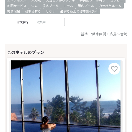
エステ＆スパ
大浴場
大浴場があるホテル
子供用プール有り
コンビニ
宅配サービス
ジム
温水プール
ホテル
屋内プール
カラオケルーム
天然温泉
駐車場有り
サウナ
最寄り駅より徒歩5分以内
収集中
日本旅行
基準JR乗車区間：
広島
～
宮崎