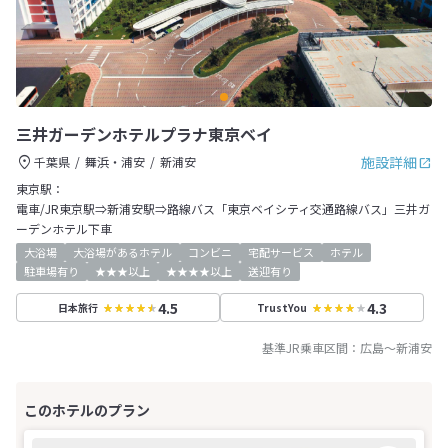
三井ガーデンホテルプラナ東京ベイ
施設詳細
千葉県
舞浜・浦安
新浦安
東京駅：
電車/JR東京駅⇒新浦安駅⇒路線バス「東京ベイシティ交通路線バス」三井ガ
ーデンホテル下車
大浴場
大浴場があるホテル
コンビニ
宅配サービス
ホテル
駐車場有り
★★★以上
★★★★以上
送迎有り
4.5
4.3
日本旅行
TrustYou
基準JR乗車区間：
広島
～
新浦安