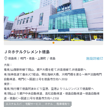
ＪＲホテルクレメント徳島
施設詳細
徳島県
鳴門・徳島・上勝町
徳島
大阪：
電車/山陽新幹線で岡山、瀬戸大橋を経てJR高徳線でJR徳島駅へ
車/阪神高速で垂水JCT経由、明石海峡大橋、大鳴門橋を渡る～神戸淡路鳴門
自動車道、鳴門IC～国道11号を徳島市方向へ30分
東京：
電車/飛行機で徳島阿波おどり空港、空港よりリムジンバスで徳島駅へ
車/岡山より瀬戸中央自動車道、高松自動車道・徳島自動車道～徳島自動車
道・徳島IC～国道11号を徳島市方向へ15分
エステ＆スパ
宅配サービス
ホテル
駐車場有り