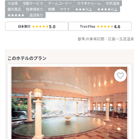
大浴場
宅配サービス
ゲームコーナー
カラオケルーム
天然温泉
露天風呂
駐車場有り
旅館
サウナ
★★★以上
★★★★以上
★★★★★
送迎有り
5.0
4.6
日本旅行
TrustYou
基準JR乗車区間：
広島
～
玉造温泉