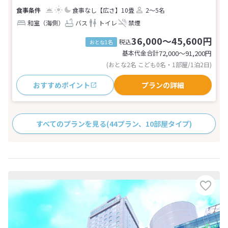
食事なし
【広さ】10畳
2～5名
和室（海側）
バス
トイレ
禁煙
36,000～45,600円
税込
おとな1名
基本代金合計
72,000〜91,200
円
(おとな2名 こども0名・1部屋/1泊2日)
おすすめポイント
プランの詳細
すべてのプランを見る
(44プラン、10部屋タイプ)