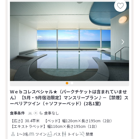
Ｗｅｂコレスペシャル★（パークチケットは含まれていませ
ん） 【5月・9月宿泊限定】マンスリープラン♪－【禁煙】ス
ーペリアツイン（＋ソファーベッド）(2名1室)
食事なし
【広さ】30.4平米
【ベッド】幅120cm×長さ195cm（2台）
【エキストラベッド】幅110cm×長さ195cm（1台）
1～3名
ツイン
バス
トイレ
禁煙