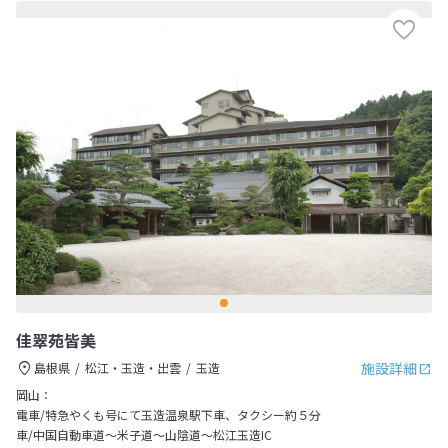
佳翠苑皆美
施設詳細
島根県
松江・玉造・出雲
玉造
岡山：
電車/特急やくも号にて玉造温泉駅下車、タクシー約５分
車/中国自動車道～米子道～山陰道～松江玉造IC