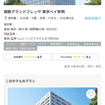
相鉄グランドフレッサ 東京ベイ有明
施設詳細
東京都
お台場・汐留・赤坂・六本木
お台場付近
東京駅：
電車/東京→新木場→国際展示場（約20分）
羽田空港：
電車/空港リムジンバスでホテルまで約30分
コンビニ
宅配サービス
ホテル
駐車場有り
★★★以上
★★★★以上
最寄り駅より徒歩5分以内
4.5
4.1
日本旅行
TrustYou
基準JR乗車区間：
博多
～
東京