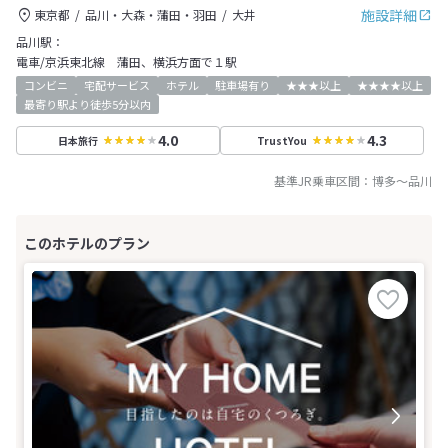
施設詳細
東京都
品川・大森・蒲田・羽田
大井
品川駅：
電車/京浜東北線 蒲田、横浜方面で１駅
コンビニ
宅配サービス
ホテル
駐車場有り
★★★以上
★★★★以上
最寄り駅より徒歩5分以内
4.0
4.3
日本旅行
TrustYou
基準JR乗車区間：
博多
～
品川