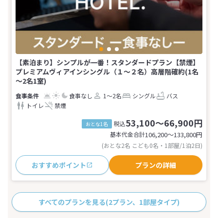
【素泊まり】シンプルが一番！スタンダードプラン【禁煙】
プレミアムヴィアインシングル（１〜２名）高層階確約(1名
～2名1室)
食事なし
1～2名
シングル
バス
トイレ
禁煙
53,100～66,900円
税込
おとな1名
基本代金合計
106,200〜133,800
円
(おとな2名 こども0名・1部屋/1泊2日)
おすすめポイント
プランの詳細
すべてのプランを見る
(2プラン、1部屋タイプ)