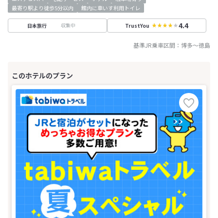
最寄り駅より徒歩5分以内
館内に車いす利用トイレ
4.4
収集中
日本旅行
TrustYou
基準JR乗車区間：
博多
～
徳島