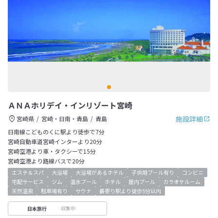
ＡＮＡホリデイ・インリゾート宮崎
施設詳細
宮崎県
宮崎・日南・青島
青島
日南線こどものくに駅より徒歩で7分
宮崎自動車道宮崎インターより20分
宮崎空港より車・タクシーで15分
宮崎空港より路線バスで20分
エステ＆スパ
大浴場
大浴場があるホテル
子供用プール有り
コンビニ
宅配サービス
ジム
温水プール
ホテル
屋内プール
カラオケルーム
天然温泉
駐車場有り
サウナ
最寄り駅より徒歩5分以内
収集中
日本旅行