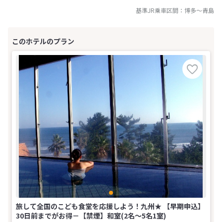
基準JR乗車区間：
博多
～
青島
旅して全国のこども食堂を応援しよう！九州★ 【早期申込】
30日前までがお得－【禁煙】和室(2名～5名1室)