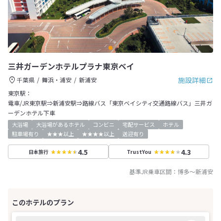
三井ガーデンホテルプラナ東京ベイ
施設詳細
千葉県
舞浜・浦安
新浦安
東京駅：
電車/JR東京駅⇒新浦安駅⇒路線バス「東京ベイシティ交通路線バス」三井ガ
ーデンホテル下車
大浴場
大浴場があるホテル
コンビニ
宅配サービス
ホテル
駐車場有り
★★★以上
★★★★以上
送迎有り
4.5
4.3
日本旅行
TrustYou
基準JR乗車区間：
博多
～
新浦安