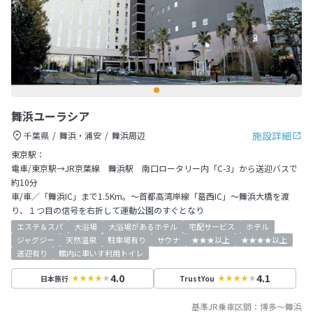
舞浜ユーラシア
施設詳細
千葉県
舞浜・浦安
舞浜周辺
東京駅：
電車/東京駅→JR京葉線 舞浜駅 南口ロータリー内「C-3」から送迎バスで
約10分
車/車／「舞浜IC」まで1.5Km。～首都高湾岸線「葛西IC」～舞浜大橋を渡
り、１つ目の信号を右折して運動公園のすぐとなり
エステ＆スパ
大浴場
大浴場があるホテル
宅配サービス
ホテル
ジャグジー
天然温泉
駐車場有り
サウナ
★★★以上
★★★★以上
送迎有り
館内に車いす利用トイレ
4.0
4.1
日本旅行
TrustYou
基準JR乗車区間：
博多
～
舞浜