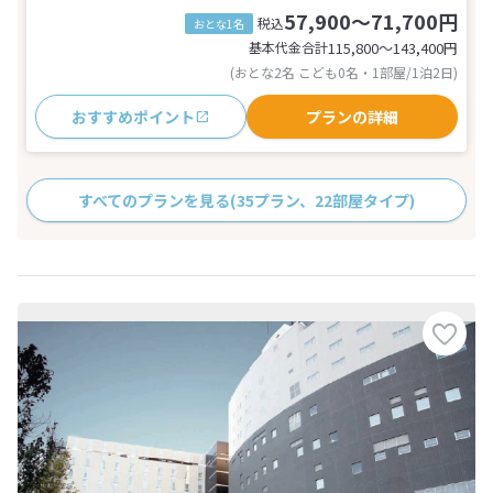
57,900～71,700円
税込
おとな1名
基本代金合計
115,800〜143,400
円
(おとな2名 こども0名・1部屋/1泊2日)
おすすめポイント
プランの詳細
すべてのプランを見る
(35プラン、22部屋タイプ)