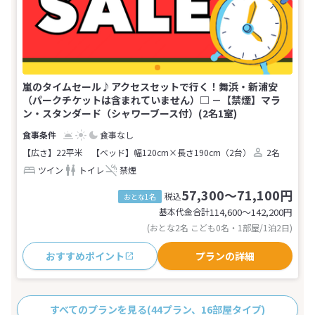
嵐のタイムセール♪アクセスセットで行く！舞浜・新浦安
（パークチケットは含まれていません）□ －【禁煙】マラ
ン・スタンダード（シャワーブース付）(2名1室)
食事なし
【広さ】22平米
【ベッド】幅120cm×長さ190cm（2台）
2名
ツイン
トイレ
禁煙
57,300～71,100円
税込
おとな1名
基本代金合計
114,600〜142,200
円
(おとな2名 こども0名・1部屋/1泊2日)
おすすめポイント
プランの詳細
すべてのプランを見る
(44プラン、16部屋タイプ)