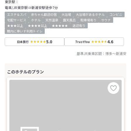
東京駅：
電車/JR東京駅⇒新浦安駅徒歩7分
エステ＆スパ
赤ちゃん歓迎の宿
大浴場
大浴場があるホテル
コンビニ
宅配サービス
ホテル
天然温泉
露天風呂
駐車場有り
サウナ
★★★以上
★★★★以上
★★★★★
送迎有り
館内に車いす利用トイレ
5.0
4.6
日本旅行
TrustYou
基準JR乗車区間：
博多
～
新浦安