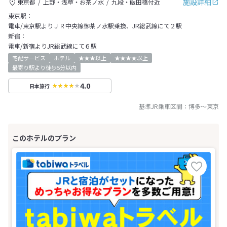
施設詳細
東京都
上野・浅草・お茶ノ水
九段・飯田橋付近
東京駅：
電車/東京駅よりＪＲ中央線御茶ノ水駅乗換、JR総武線にて２駅
新宿：
電車/新宿よりJR総武線にて６駅
宅配サービス
ホテル
★★★以上
★★★★以上
最寄り駅より徒歩5分以内
4.0
日本旅行
基準JR乗車区間：
博多
～
東京