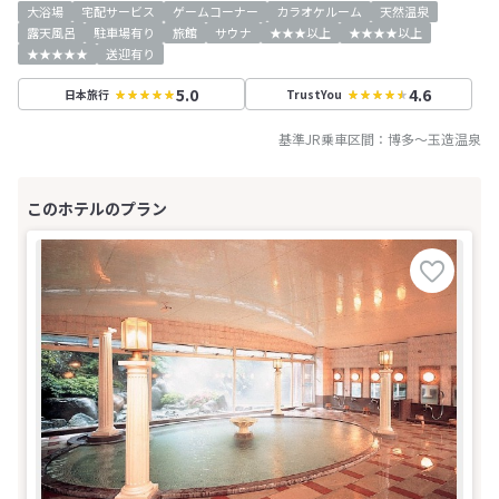
大浴場
宅配サービス
ゲームコーナー
カラオケルーム
天然温泉
露天風呂
駐車場有り
旅館
サウナ
★★★以上
★★★★以上
★★★★★
送迎有り
5.0
4.6
日本旅行
TrustYou
基準JR乗車区間：
博多
～
玉造温泉