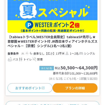
【tabiwaトラベル/WESTER会員限定】tabiwaSP売尽し★
首都圏★WESTERポイント付 JR西日本ヴィアインホテルズス
ペシャル－【禁煙】シングル(1名～2名1室)
食事なし
【広さ】13平米
1～2名
シングル
バス
トイレ
禁煙
50,500～64,300円
税込
おとな1名
基本代金合計
101,000〜128,600
円
(おとな2名 こども0名・1部屋/1泊2日)
おすすめポイント
プランの詳細