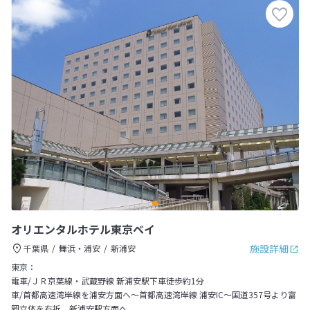
オリエンタルホテル東京ベイ
施設詳細
千葉県
舞浜・浦安
新浦安
東京：
電車/ＪＲ京葉線・武蔵野線 新浦安駅下車徒歩約1分
車/首都高速湾岸線を浦安方面へ～首都高速湾岸線 浦安IC～国道357号より富
岡立体を右折、新浦安駅方面へ