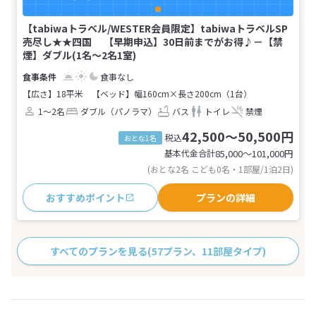
【tabiwaトラベル/WESTER会員限定】tabiwaトラベルSP
売尽し★★四国 【早期申込】30日前までがお得♪－【禁
煙】ダブル(1名～2名1室)
食事なし
【広さ】18平米
【ベッド】幅160cm×長さ200cm（1台）
1～2名
ダブル（パノラマ）
バス
トイレ
禁煙
42,500～50,500円
税込
おとな1名
基本代金合計
85,000〜101,000
円
(おとな2名 こども0名・1部屋/1泊2日)
おすすめポイント
プランの詳細
すべてのプランを見る
(57プラン、11部屋タイプ)