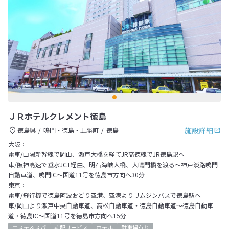
ＪＲホテルクレメント徳島
施設詳細
徳島県
鳴門・徳島・上勝町
徳島
大阪：
電車/山陽新幹線で岡山、瀬戸大橋を経てJR高徳線でJR徳島駅へ
車/阪神高速で垂水JCT経由、明石海峡大橋、大鳴門橋を渡る～神戸淡路鳴門
自動車道、鳴門IC～国道11号を徳島市方向へ30分
東京：
電車/飛行機で徳島阿波おどり空港、空港よりリムジンバスで徳島駅へ
車/岡山より瀬戸中央自動車道、高松自動車道・徳島自動車道～徳島自動車
道・徳島IC～国道11号を徳島市方向へ15分
エステ＆スパ
宅配サービス
ホテル
駐車場有り