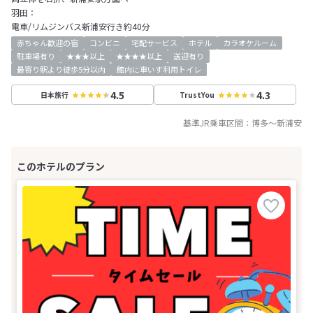
羽田：
電車/リムジンバス新浦安行き約40分
赤ちゃん歓迎の宿
コンビニ
宅配サービス
ホテル
カラオケルーム
駐車場有り
★★★以上
★★★★以上
送迎有り
最寄り駅より徒歩5分以内
館内に車いす利用トイレ
4.5
4.3
日本旅行
TrustYou
基準JR乗車区間：
博多
～
新浦安