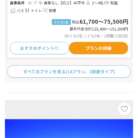
食事なし
【広さ】40平米
2～4名
和室
バス
トイレ
禁煙
61,700～75,500円
税込
おとな1名
基本代金合計
123,400〜151,000
円
(おとな2名 こども0名・1部屋/1泊2日)
おすすめポイント
プランの詳細
すべてのプランを見る
(14プラン、3部屋タイプ)