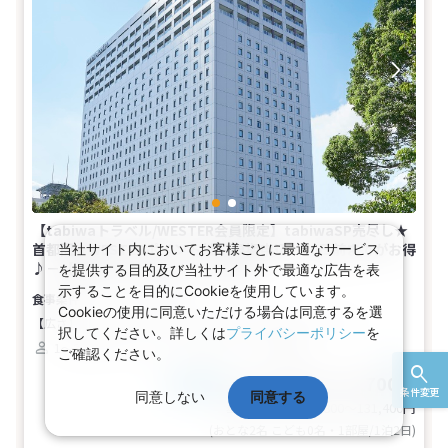
【tabiwaトラベル/WESTER会員限定】tabiwaSP売尽し★
首都圏★WESTERポイント付 【早期申込】30日前までがお得
当社サイト内においてお客様ごとに最適なサービス
♪－【禁煙】ダブル(1名～2名1室)
を提供する目的及び当社サイト外で最適な広告を表
示することを目的にCookieを使用しています。
食事なし
Cookieの使用に同意いただける場合は同意するを選
【広さ】17.3平米
【ベッド】幅140cm×長さ203cm（1台）
択してください。詳しくは
プライバシーポリシー
を
1～2名
ダブル
バス
トイレ
禁煙
ご確認ください。
51,900～65,700円
税込
おとな1名
条件変更
同意しない
同意する
基本代金合計
103,800〜131,400
円
(おとな2名 こども0名・1部屋/1泊2日)