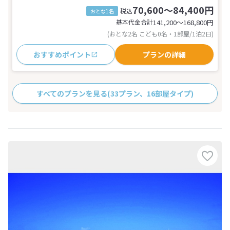
70,600～84,400円
税込
おとな1名
基本代金合計
141,200〜168,800
円
(おとな2名 こども0名・1部屋/1泊2日)
おすすめポイント
プランの詳細
すべてのプランを見る
(33プラン、16部屋タイプ)