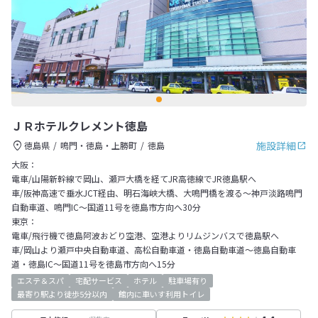
ＪＲホテルクレメント徳島
施設詳細
徳島県
鳴門・徳島・上勝町
徳島
大阪：
電車/山陽新幹線で岡山、瀬戸大橋を経てJR高徳線でJR徳島駅へ
車/阪神高速で垂水JCT経由、明石海峡大橋、大鳴門橋を渡る～神戸淡路鳴門
自動車道、鳴門IC～国道11号を徳島市方向へ30分
東京：
電車/飛行機で徳島阿波おどり空港、空港よりリムジンバスで徳島駅へ
車/岡山より瀬戸中央自動車道、高松自動車道・徳島自動車道～徳島自動車
道・徳島IC～国道11号を徳島市方向へ15分
エステ＆スパ
宅配サービス
ホテル
駐車場有り
最寄り駅より徒歩5分以内
館内に車いす利用トイレ