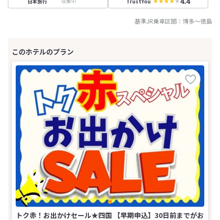
4.4
収集中
日本旅行
TrustYou
基準JR乗車区間：
博多
～
徳島
トク赤！お出かけセール★四国 【早期申込】30日前までがお