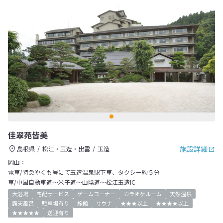
佳翠苑皆美
施設詳細
島根県
松江・玉造・出雲
玉造
岡山：
電車/特急やくも号にて玉造温泉駅下車、タクシー約５分
車/中国自動車道～米子道～山陰道～松江玉造IC
大浴場
宅配サービス
ゲームコーナー
カラオケルーム
天然温泉
露天風呂
駐車場有り
旅館
サウナ
★★★以上
★★★★以上
★★★★★
送迎有り