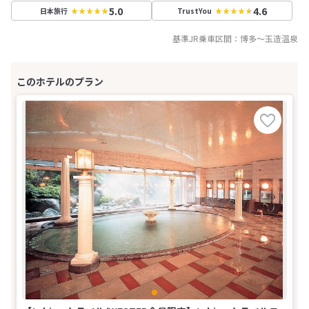
5.0
4.6
日本旅行
TrustYou
基準JR乗車区間：
博多
～
玉造温泉