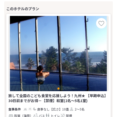
旅して全国のこども食堂を応援しよう！九州★ 【早期申込】
30日前までがお得－【禁煙】和室(2名～5名1室)
食事なし
【広さ】10畳
2～5名
和室（海側）
バス
トイレ
禁煙