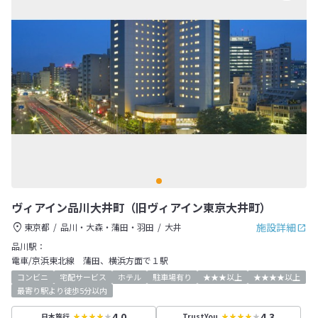
ヴィアイン品川大井町（旧ヴィアイン東京大井町）
施設詳細
東京都
品川・大森・蒲田・羽田
大井
品川駅：
電車/京浜東北線 蒲田、横浜方面で１駅
コンビニ
宅配サービス
ホテル
駐車場有り
★★★以上
★★★★以上
最寄り駅より徒歩5分以内
4.0
4.3
日本旅行
TrustYou