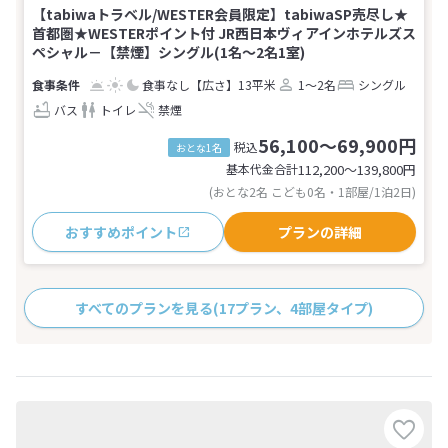
【tabiwaトラベル/WESTER会員限定】tabiwaSP売尽し★
首都圏★WESTERポイント付 JR西日本ヴィアインホテルズス
ペシャル－【禁煙】シングル(1名～2名1室)
食事なし
【広さ】13平米
1～2名
シングル
バス
トイレ
禁煙
56,100～69,900円
税込
おとな1名
基本代金合計
112,200〜139,800
円
(おとな2名 こども0名・1部屋/1泊2日)
おすすめポイント
プランの詳細
すべてのプランを見る
(17プラン、4部屋タイプ)