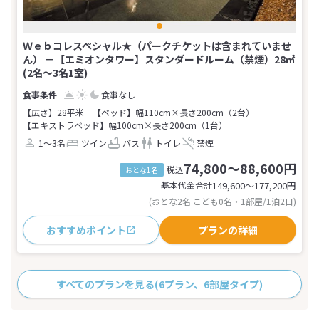
Ｗｅｂコレスペシャル★（パークチケットは含まれていませ
ん） －【エミオンタワー】スタンダードルーム（禁煙）28㎡
(2名～3名1室)
食事なし
【広さ】28平米
【ベッド】幅110cm×長さ200cm（2台）
【エキストラベッド】幅100cm×長さ200cm（1台）
1～3名
ツイン
バス
トイレ
禁煙
74,800～88,600円
税込
おとな1名
基本代金合計
149,600〜177,200
円
(おとな2名 こども0名・1部屋/1泊2日)
おすすめポイント
プランの詳細
すべてのプランを見る
(6プラン、6部屋タイプ)