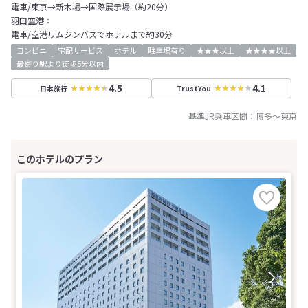
電車/東京→新木場→国際展示場（約20分）
羽田空港：
電車/空港リムジンバスでホテルまで約30分
コンビニ
宅配サービス
ホテル
駐車場有り
★★★以上
★★★★以上
最寄り駅より徒歩5分以内
4.5
4.1
日本旅行
TrustYou
基準JR乗車区間：
博多
～
東京