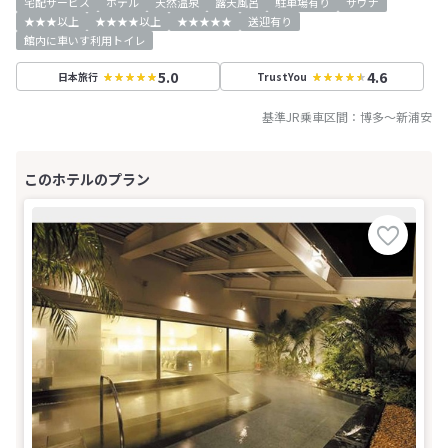
宅配サービス
ホテル
天然温泉
露天風呂
駐車場有り
サウナ
★★★以上
★★★★以上
★★★★★
送迎有り
館内に車いす利用トイレ
5.0
4.6
日本旅行
TrustYou
基準JR乗車区間：
博多
～
新浦安