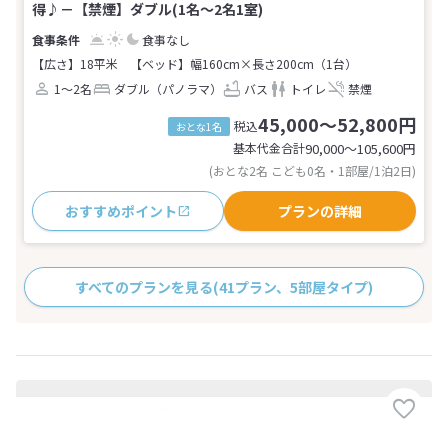
得♪－【禁煙】ダブル(1名～2名1室)
食事なし
【広さ】18平米
【ベッド】幅160cm×長さ200cm（1台）
1～2名
ダブル（パノラマ）
バス
トイレ
禁煙
45,000～52,800円
税込
おとな1名
基本代金合計
90,000〜105,600
円
(おとな2名 こども0名・1部屋/1泊2日)
おすすめポイント
プランの詳細
すべてのプランを見る
(41プラン、5部屋タイプ)