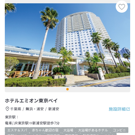
ホテルエミオン東京ベイ
施設詳細
千葉県
舞浜・浦安
新浦安
東京駅：
電車/JR東京駅⇒新浦安駅徒歩7分
エステ＆スパ
赤ちゃん歓迎の宿
大浴場
大浴場があるホテル
コンビニ