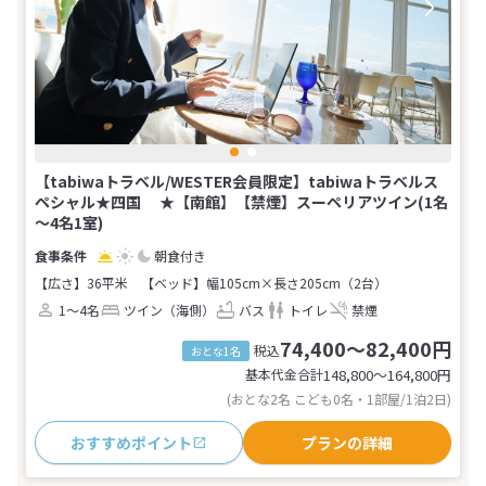
【tabiwaトラベル/WESTER会員限定】tabiwaトラベルス
ペシャル★四国 ★【南館】【禁煙】スーペリアツイン(1名
～4名1室)
朝食付き
【広さ】36平米
【ベッド】幅105cm×長さ205cm（2台）
1～4名
ツイン（海側）
バス
トイレ
禁煙
74,400～82,400円
税込
おとな1名
基本代金合計
148,800〜164,800
円
(おとな2名 こども0名・1部屋/1泊2日)
おすすめポイント
プランの詳細