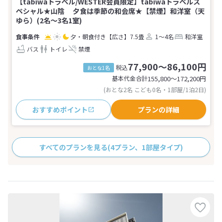
【tabiwaトラベル/WESTER会員限定】tabiwaトラベルス
ペシャル★山陰 夕食は季節の和会席★【禁煙】和洋室（天
ゆら）(2名～3名1室)
夕・朝食付き
【広さ】7.5畳
1～4名
和洋室
バス
トイレ
禁煙
77,900～86,100円
税込
おとな1名
基本代金合計
155,800〜172,200
円
(おとな2名 こども0名・1部屋/1泊2日)
おすすめポイント
プランの詳細
すべてのプランを見る
(4プラン、1部屋タイプ)