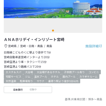
ＡＮＡホリデイ・インリゾート宮崎
施設詳細
宮崎県
宮崎・日南・青島
青島
日南線こどものくに駅より徒歩で7分
宮崎自動車道宮崎インターより20分
宮崎空港より車・タクシーで15分
宮崎空港より路線バスで20分
エステ＆スパ
大浴場
大浴場があるホテル
子供用プール有り
コンビニ
宅配サービス
ジム
温水プール
ホテル
屋内プール
カラオケルーム
天然温泉
駐車場有り
サウナ
最寄り駅より徒歩5分以内
収集中
日本旅行
基準JR乗車区間：
博多
～
青島