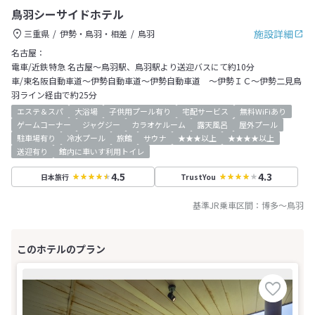
鳥羽シーサイドホテル
施設詳細
三重県
伊勢・鳥羽・相差
鳥羽
名古屋：
電車/近鉄特急 名古屋～鳥羽駅、鳥羽駅より送迎バスにて約10分
車/東名阪自動車道～伊勢自動車道～伊勢自動車道 ～伊勢ＩＣ～伊勢二見鳥
羽ライン経由で約25分
エステ＆スパ
大浴場
子供用プール有り
宅配サービス
無料WiFiあり
ゲームコーナー
ジャグジー
カラオケルーム
露天風呂
屋外プール
駐車場有り
冷水プール
旅館
サウナ
★★★以上
★★★★以上
送迎有り
館内に車いす利用トイレ
4.5
4.3
日本旅行
TrustYou
基準JR乗車区間：
博多
～
鳥羽