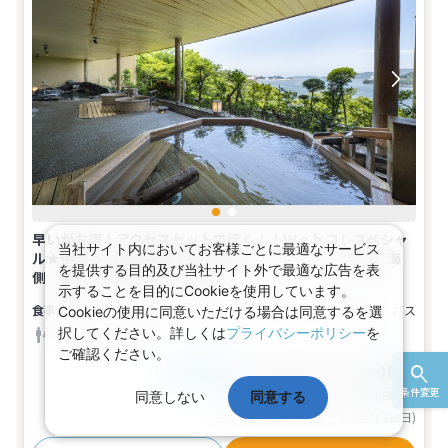
早いがお得！アクセスセットで行く！！Ｗｅｂコレスペシャ
当社サイト内においてお客様ごとに最適なサービス
ル★伊勢 【早期申込】21日前までがお得♪－【禁煙】海
を提供する目的及び当社サイト外で最適な広告を表
側 望館 和室(1名～5名1室)
示することを目的にCookieを使用しています。
食事なし
【広さ】10畳
1～5名
和室
バス
Cookieの使用に同意いただける場合は同意するを選
択してください。詳しくは
プライバシーポリシー
を
トイレ
禁煙
ご確認ください。
61,800～76,440円
税込
おとな1名
条件変更
基本代金合計
123,600〜152,880
円
同意しない
同意する
(おとな2名 こども0名・1部屋/1泊2日)