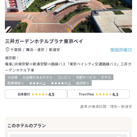
三井ガーデンホテルプラナ東京ベイ
施設詳細
千葉県
舞浜・浦安
新浦安
東京駅：
電車/JR東京駅⇒新浦安駅⇒路線バス「東京ベイシティ交通路線バス」三井ガ
ーデンホテル下車
大浴場
大浴場があるホテル
コンビニ
宅配サービス
ホテル
駐車場有り
★★★以上
★★★★以上
送迎有り
4.5
4.3
日本旅行
TrustYou
基準JR乗車区間：
博多
～
新浦安