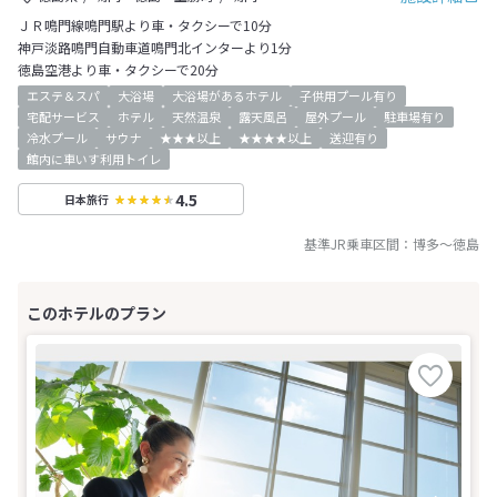
ＪＲ鳴門線鳴門駅より車・タクシーで10分
神戸淡路鳴門自動車道鳴門北インターより1分
徳島空港より車・タクシーで20分
エステ＆スパ
大浴場
大浴場があるホテル
子供用プール有り
宅配サービス
ホテル
天然温泉
露天風呂
屋外プール
駐車場有り
冷水プール
サウナ
★★★以上
★★★★以上
送迎有り
館内に車いす利用トイレ
4.5
日本旅行
基準JR乗車区間：
博多
～
徳島