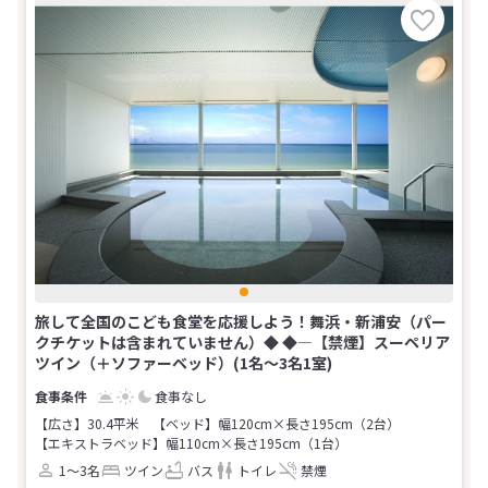
旅して全国のこども食堂を応援しよう！舞浜・新浦安（パー
クチケットは含まれていません）◆ ◆―【禁煙】スーペリア
ツイン（＋ソファーベッド）(1名～3名1室)
食事なし
【広さ】30.4平米
【ベッド】幅120cm×長さ195cm（2台）
【エキストラベッド】幅110cm×長さ195cm（1台）
1～3名
ツイン
バス
トイレ
禁煙