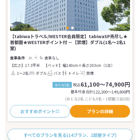
【tabiwaトラベル/WESTER会員限定】tabiwaSP売尽し★
首都圏★WESTERポイント付 －【禁煙】ダブル(1名～2名1
室)
食事なし
【広さ】17.3平米
【ベッド】幅140cm×長さ203cm（1台）
1～2名
ダブル
バス
トイレ
禁煙
61,100～74,900円
税込
おとな1名
基本代金合計
122,200〜149,800
円
(おとな2名 こども0名・1部屋/1泊2日)
おすすめポイント
プランの詳細
すべてのプランを見る
(14プラン、2部屋タイプ)