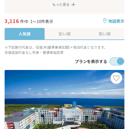
もっと見る
3,116
地図表示
件中
1～10件表示
人気順
安い順
高い順
※下記旅行代金は、往復JR(基準乗車区間)＋宿泊代金となります。
往復追加代金なし列車・普通車指定席
プランを表示する