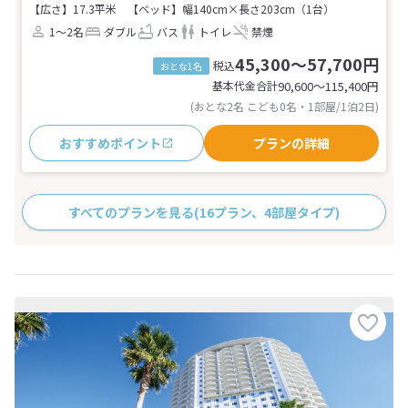
【広さ】17.3平米
【ベッド】幅140cm×長さ203cm（1台）
1～2名
ダブル
バス
トイレ
禁煙
45,300～57,700円
税込
おとな1名
基本代金合計
90,600〜115,400
円
(おとな2名 こども0名・1部屋/1泊2日)
おすすめポイント
プランの詳細
すべてのプランを見る
(16プラン、4部屋タイプ)