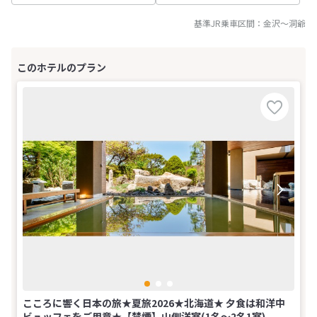
基準JR乗車区間：
金沢
～
洞爺
こころに響く日本の旅★夏旅2026★北海道★ 夕食は和洋中
ビュッフェをご用意★【禁煙】山側洋室(1名～2名1室)