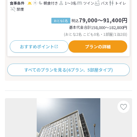
朝食付き
1～3名
ツイン
バス
トイレ
禁煙
79,000～91,400円
税込
おとな1名
基本代金合計
158,000〜182,800
円
(おとな2名 こども0名・1部屋/1泊2日)
おすすめポイント
プランの詳細
すべてのプランを見る
(6プラン、5部屋タイプ)