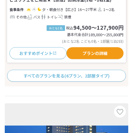
夕・朝食付き
【広さ】16～27平米
1～2名
その他
バス
トイレ
禁煙
94,500～127,900円
税込
おとな1名
基本代金合計
189,000〜255,800
円
(おとな2名 こども0名・1部屋/1泊2日)
おすすめポイント
プランの詳細
すべてのプランを見る
(6プラン、2部屋タイプ)