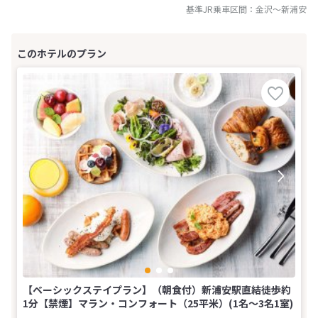
基準JR乗車区間：
金沢
～
新浦安
【ベーシックステイプラン】（朝食付）新浦安駅直結徒歩約
1分【禁煙】マラン・コンフォート（25平米）(1名～3名1室)