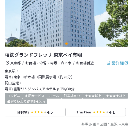
相鉄グランドフレッサ 東京ベイ有明
施設詳細
東京都
お台場・汐留・赤坂・六本木
お台場付近
東京駅：
電車/東京→新木場→国際展示場（約20分）
羽田空港：
電車/空港リムジンバスでホテルまで約30分
コンビニ
宅配サービス
ホテル
駐車場有り
★★★以上
★★★★以上
最寄り駅より徒歩5分以内
4.5
4.1
日本旅行
TrustYou
基準JR乗車区間：
金沢
～
東京