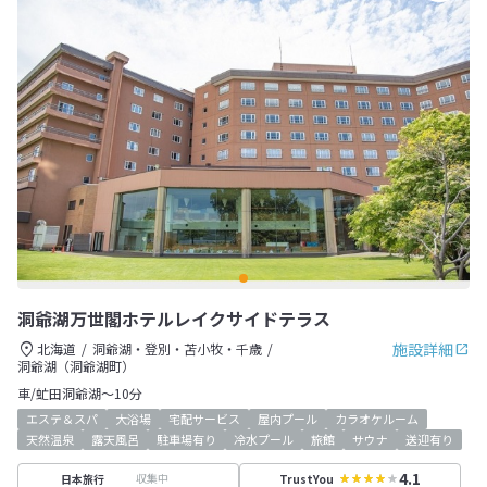
洞爺湖万世閣ホテルレイクサイドテラス
施設詳細
北海道
洞爺湖・登別・苫小牧・千歳
洞爺湖（洞爺湖町）
車/虻田洞爺湖～10分
エステ＆スパ
大浴場
宅配サービス
屋内プール
カラオケルーム
天然温泉
露天風呂
駐車場有り
冷水プール
旅館
サウナ
送迎有り
4.1
収集中
日本旅行
TrustYou