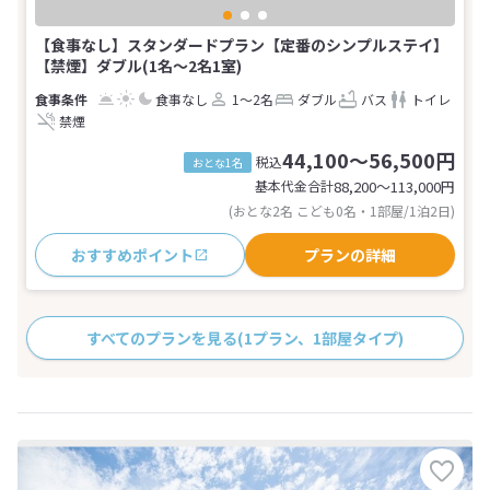
【食事なし】スタンダードプラン【定番のシンプルステイ】
【禁煙】ダブル(1名～2名1室)
食事なし
1～2名
ダブル
バス
トイレ
禁煙
44,100～56,500円
税込
おとな1名
基本代金合計
88,200〜113,000
円
(おとな2名 こども0名・1部屋/1泊2日)
おすすめポイント
プランの詳細
すべてのプランを見る
(1プラン、1部屋タイプ)