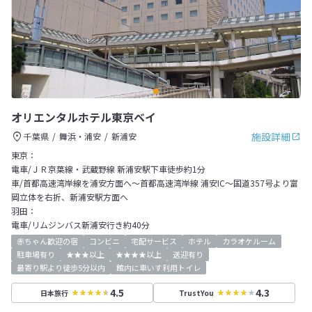
オリエンタルホテル東京ベイ
施設詳細
千葉県
舞浜・浦安
新浦安
東京：
電車/ＪＲ京葉線・武蔵野線 新浦安駅下車徒歩約1分
車/首都高速湾岸線を浦安方面へ～首都高速湾岸線 浦安IC～国道357号より富
岡立体を右折、新浦安駅方面へ
羽田：
電車/リムジンバス新浦安行き約40分
赤ちゃん歓迎の宿
コンビニ
宅配サービス
ホテル
カラオケルーム
駐車場有り
★★★以上
★★★★以上
送迎有り
最寄り駅より徒歩5分以内
館内に車いす利用トイレ
4.5
4.3
日本旅行
TrustYou