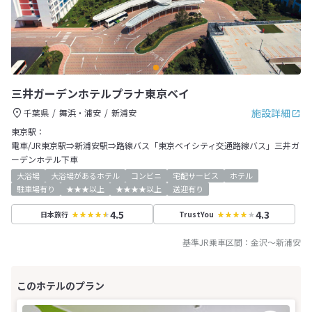
三井ガーデンホテルプラナ東京ベイ
施設詳細
千葉県
舞浜・浦安
新浦安
東京駅：
電車/JR東京駅⇒新浦安駅⇒路線バス「東京ベイシティ交通路線バス」三井ガ
ーデンホテル下車
大浴場
大浴場があるホテル
コンビニ
宅配サービス
ホテル
駐車場有り
★★★以上
★★★★以上
送迎有り
4.5
4.3
日本旅行
TrustYou
基準JR乗車区間：
金沢
～
新浦安