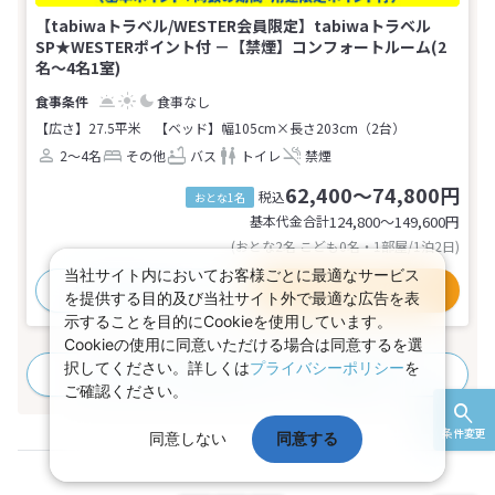
【tabiwaトラベル/WESTER会員限定】tabiwaトラベル
SP★WESTERポイント付 －【禁煙】コンフォートルーム(2
名～4名1室)
食事なし
【広さ】27.5平米
【ベッド】幅105cm×長さ203cm（2台）
2～4名
その他
バス
トイレ
禁煙
62,400～74,800円
税込
おとな1名
基本代金合計
124,800〜149,600
円
(おとな2名 こども0名・1部屋/1泊2日)
当社サイト内においてお客様ごとに最適なサービス
おすすめポイント
プランの詳細
を提供する目的及び当社サイト外で最適な広告を表
示することを目的にCookieを使用しています。
Cookieの使用に同意いただける場合は同意するを選
択してください。詳しくは
プライバシーポリシー
を
すべてのプランを見る
(22プラン、12部屋タイプ)
ご確認ください。
条件変更
同意しない
同意する