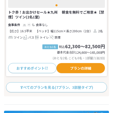
トク赤！お出かけセール★九州 朝食を無料でご用意★【禁
煙】ツイン(2名1室)
食事なし
【広さ】16.5平米
【ベッド】幅115cm×長さ200cm（2台）
2名
ツイン
バス
トイレ
禁煙
62,300～82,500円
税込
おとな1名
基本代金合計
124,600〜165,000
円
(おとな2名 こども0名・1部屋/1泊2日)
おすすめポイント
プランの詳細
すべてのプランを見る
(7プラン、3部屋タイプ)