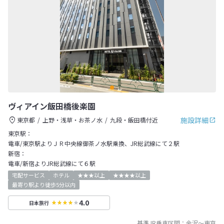
ヴィアイン飯田橋後楽園
施設詳細
東京都
上野・浅草・お茶ノ水
九段・飯田橋付近
東京駅：
電車/東京駅よりＪＲ中央線御茶ノ水駅乗換、JR総武線にて２駅
新宿：
電車/新宿よりJR総武線にて６駅
宅配サービス
ホテル
★★★以上
★★★★以上
最寄り駅より徒歩5分以内
4.0
日本旅行
基準JR乗車区間：
金沢
～
東京