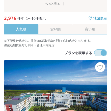
もっと見る
2,976
地図表示
件中
1～10件表示
人気順
安い順
高い順
※下記旅行代金は、往復JR(基準乗車区間)＋宿泊代金となります。
往復追加代金なし列車・普通車指定席
プランを表示する