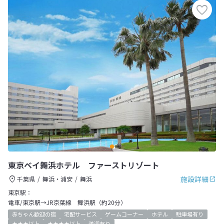
東京ベイ舞浜ホテル ファーストリゾート
施設詳細
千葉県
舞浜・浦安
舞浜
東京駅：
電車/東京駅→JR京葉線 舞浜駅（約20分）
赤ちゃん歓迎の宿
宅配サービス
ゲームコーナー
ホテル
駐車場有り
★★★以上
★★★★以上
送迎有り