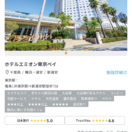
ホテルエミオン東京ベイ
施設詳細
千葉県
舞浜・浦安
新浦安
東京駅：
電車/JR東京駅⇒新浦安駅徒歩7分
エステ＆スパ
赤ちゃん歓迎の宿
大浴場
大浴場があるホテル
コンビニ
宅配サービス
ホテル
天然温泉
露天風呂
駐車場有り
サウナ
★★★以上
★★★★以上
★★★★★
送迎有り
館内に車いす利用トイレ
5.0
4.6
日本旅行
TrustYou