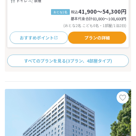
トイレ
禁煙
41,900～54,300円
税込
おとな1名
基本代金合計
83,800〜108,600
円
(おとな2名 こども0名・1部屋/1泊2日)
おすすめポイント
プランの詳細
すべてのプランを見る
(3プラン、4部屋タイプ)