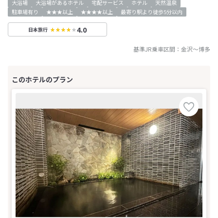
大浴場
大浴場があるホテル
宅配サービス
ホテル
天然温泉
駐車場有り
★★★以上
★★★★以上
最寄り駅より徒歩5分以内
4.0
日本旅行
基準JR乗車区間：
金沢
～
博多