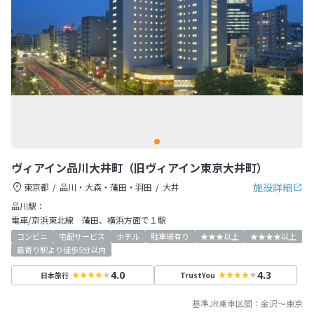
ヴィアイン品川大井町（旧ヴィアイン東京大井町）
施設詳細
東京都
品川・大森・蒲田・羽田
大井
品川駅：
電車/京浜東北線 蒲田、横浜方面で１駅
コンビニ
宅配サービス
ホテル
駐車場有り
★★★以上
★★★★以上
最寄り駅より徒歩5分以内
4.0
4.3
日本旅行
TrustYou
基準JR乗車区間：
金沢
～
東京