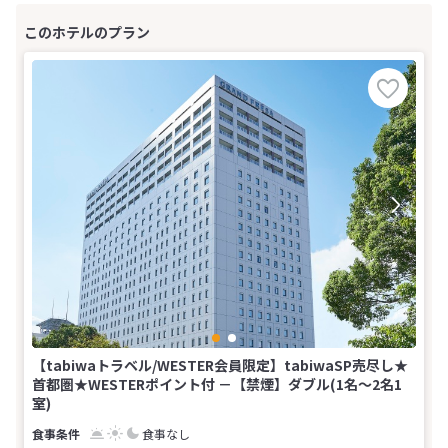
【tabiwaトラベル/WESTER会員限定】tabiwaSP売尽し★
首都圏★WESTERポイント付 －【禁煙】ダブル(1名～2名1
室)
食事なし