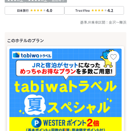
4.0
4.2
日本旅行
TrustYou
基準JR乗車区間：
金沢
～
舞浜