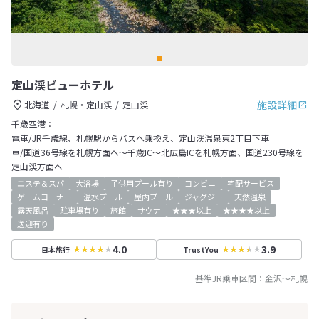
定山渓ビューホテル
施設詳細
北海道
札幌・定山渓
定山渓
千歳空港：
電車/JR千歳線、札幌駅からバスへ乗換え、定山渓温泉東2丁目下車
車/国道36号線を札幌方面へ～千歳IC～北広島ICを札幌方面、国道230号線を
定山渓方面へ
エステ＆スパ
大浴場
子供用プール有り
コンビニ
宅配サービス
ゲームコーナー
温水プール
屋内プール
ジャグジー
天然温泉
露天風呂
駐車場有り
旅館
サウナ
★★★以上
★★★★以上
送迎有り
4.0
3.9
日本旅行
TrustYou
基準JR乗車区間：
金沢
～
札幌