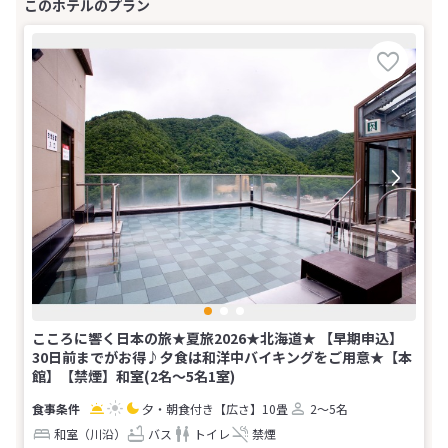
こころに響く日本の旅★夏旅2026★北海道★ 【早期申込】
30日前までがお得♪夕食は和洋中バイキングをご用意★【本
館】【禁煙】和室(2名～5名1室)
夕・朝食付き
【広さ】10畳
2～5名
和室（川沿）
バス
トイレ
禁煙