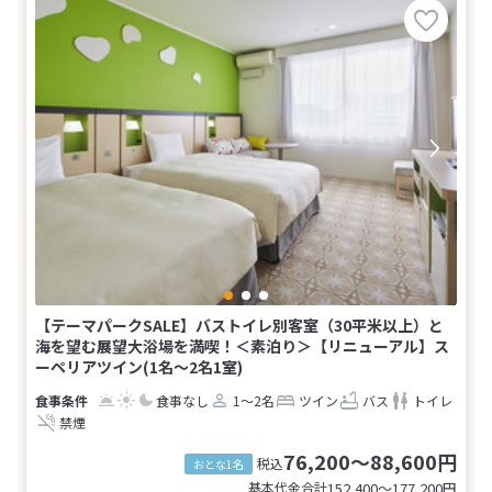
【テーマパークSALE】バストイレ別客室（30平米以上）と
海を望む展望大浴場を満喫！＜素泊り＞【リニューアル】ス
ーペリアツイン(1名～2名1室)
食事なし
1～2名
ツイン
バス
トイレ
禁煙
76,200～88,600円
税込
おとな1名
基本代金合計
152,400〜177,200
円