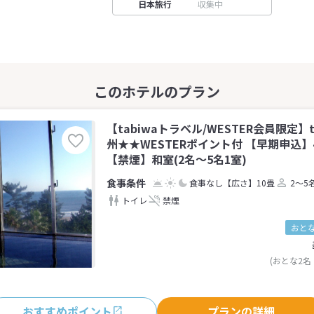
日本旅行
収集中
【tabiwaトラベル/WESTER会員限定】t
州★★WESTERポイント付 【早期申込
【禁煙】和室(2名～5名1室)
食事なし
【広さ】10畳
2～5
トイレ
禁煙
おとな
(おとな2名
おすすめポイント
プランの詳細