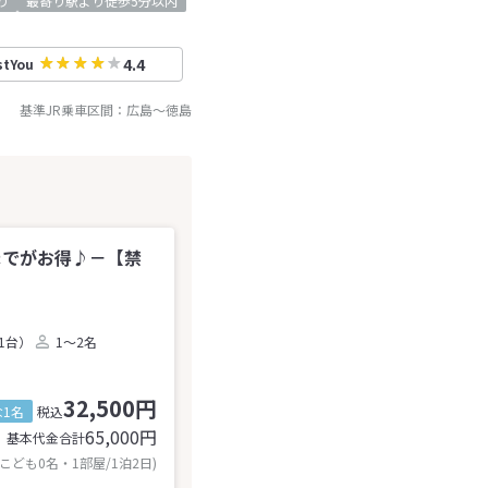
り
最寄り駅より徒歩5分以内
4.4
stYou
基準JR乗車区間：
広島
～
徳島
までがお得♪－【禁
1台）
1～2名
32,500円
1名
税込
65,000
円
基本代金合計
 こども0名・1部屋/1泊2日)