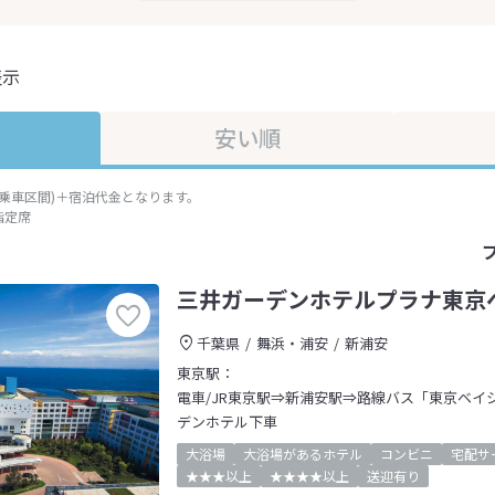
表示
安い順
準乗車区間)＋宿泊代金となります。
指定席
三井ガーデンホテルプラナ東京
千葉県
舞浜・浦安
新浦安
東京駅：
電車/JR東京駅⇒新浦安駅⇒路線バス「東京ベイ
デンホテル下車
大浴場
大浴場があるホテル
コンビニ
宅配サ
★★★以上
★★★★以上
送迎有り