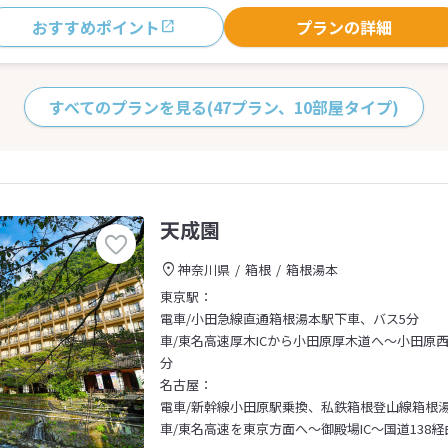
おすすめポイント
プランの詳細
すべてのプランを見る
(47プラン、10部屋タイプ)
天成園
神奈川県
箱根
箱根湯本
東京駅：
電車/小田急線直通箱根湯本駅下車、バス5分
車/東名高速厚木ICから小田原厚木道へ～小田原西
分
名古屋：
電車/新幹線小田原駅乗換、私鉄箱根登山線箱根
車/東名高速を東京方面へ～御殿場IC～国道138経