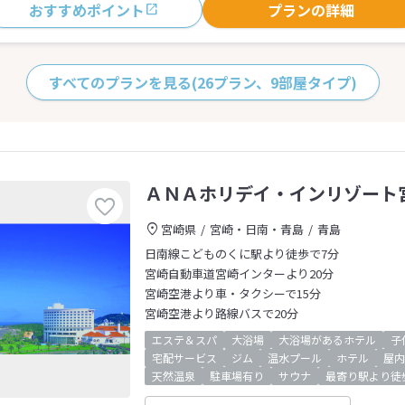
おすすめポイント
プランの詳細
すべてのプランを見る
(26プラン、9部屋タイプ)
ＡＮＡホリデイ・インリゾート
宮崎県
宮崎・日南・青島
青島
日南線こどものくに駅より徒歩で7分
宮崎自動車道宮崎インターより20分
宮崎空港より車・タクシーで15分
宮崎空港より路線バスで20分
エステ＆スパ
大浴場
大浴場があるホテル
子
宅配サービス
ジム
温水プール
ホテル
屋内
天然温泉
駐車場有り
サウナ
最寄り駅より徒