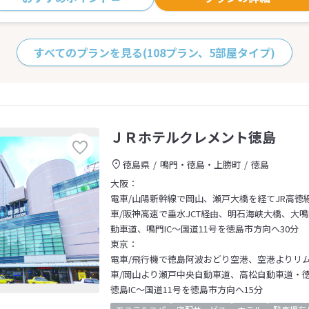
すべてのプランを見る
(108プラン、5部屋タイプ)
ＪＲホテルクレメント徳島
徳島県
鳴門・徳島・上勝町
徳島
大阪：
電車/山陽新幹線で岡山、瀬戸大橋を経てJR高徳
車/阪神高速で垂水JCT経由、明石海峡大橋、大
動車道、鳴門IC～国道11号を徳島市方向へ30分
東京：
電車/飛行機で徳島阿波おどり空港、空港よりリ
車/岡山より瀬戸中央自動車道、高松自動車道・
徳島IC～国道11号を徳島市方向へ15分