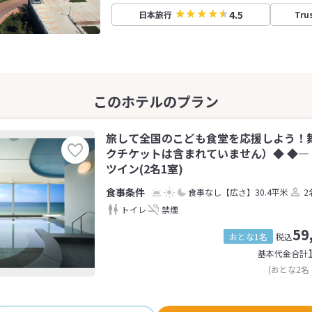
4.5
日本旅行
Tru
旅して全国のこども食堂を応援しよう！
クチケットは含まれていません）◆ ◆―
ツイン(2名1室)
食事なし
【広さ】30.4平米
2
トイレ
禁煙
59
おとな1名
税込
基本代金合計
(おとな2名