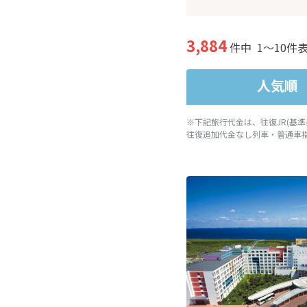
3,884
件中
1～10件
人気順
※下記旅行代金は、往復JR(基
往復追加代金なし列車・普通車