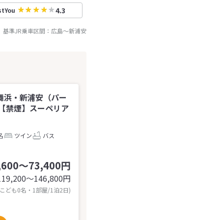
4.3
stYou
基準JR乗車区間：
広島
～
新浦安
舞浜・新浦安（パー
【禁煙】スーペリア
名
ツイン
バス
,600～73,400円
119,200〜146,800
円
 こども0名・1部屋/1泊2日)