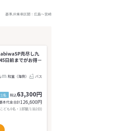
基準JR乗車区間：
広島
～
宮崎
abiwaSP売尽し九
】45日前までがお得－
名
和室（海側）
バス
63,300円
1名
税込
126,600
円
基本代金合計
 こども0名・1部屋/1泊2日)