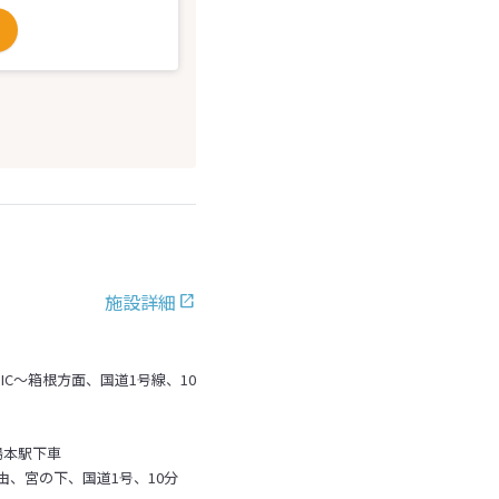
施設詳細
IC～箱根方面、国道1号線、10
湯本駅下車
由、宮の下、国道1号、10分