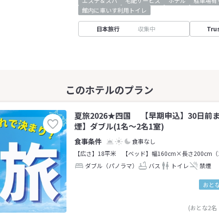
エステ＆スパ
宅配サービス
ホテル
駐車場有
館内に車いす利用トイレ
日本旅行
収集中
Tru
夏旅2026★四国 【早期申込】30日前
煙】ダブル(1名～2名1室)
食事なし
【広さ】18平米
【ベッド】幅160cm×長さ200cm（
ダブル（パノラマ）
バス
トイレ
禁煙
おとな
(おとな2名