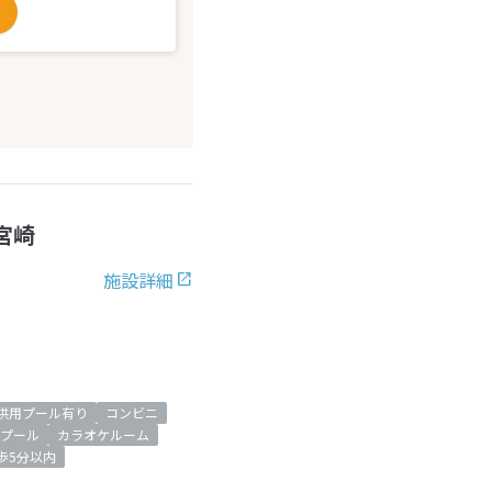
宮崎
施設詳細
供用プール有り
コンビニ
プール
カラオケルーム
歩5分以内