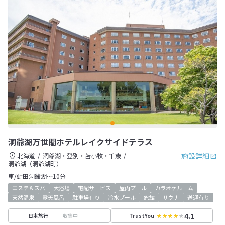
洞爺湖万世閣ホテルレイクサイドテラス
施設詳細
北海道
洞爺湖・登別・苫小牧・千歳
洞爺湖（洞爺湖町）
車/虻田洞爺湖～10分
エステ＆スパ
大浴場
宅配サービス
屋内プール
カラオケルーム
天然温泉
露天風呂
駐車場有り
冷水プール
旅館
サウナ
送迎有り
4.1
収集中
日本旅行
TrustYou