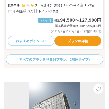
夕・朝食付き
【広さ】16～27平米
1～2名
その他
バス
トイレ
禁煙
94,500～127,900円
税込
おとな1名
基本代金合計
189,000〜255,800
円
(おとな2名 こども0名・1部屋/1泊2日)
おすすめポイント
プランの詳細
すべてのプランを見る
(6プラン、2部屋タイプ)