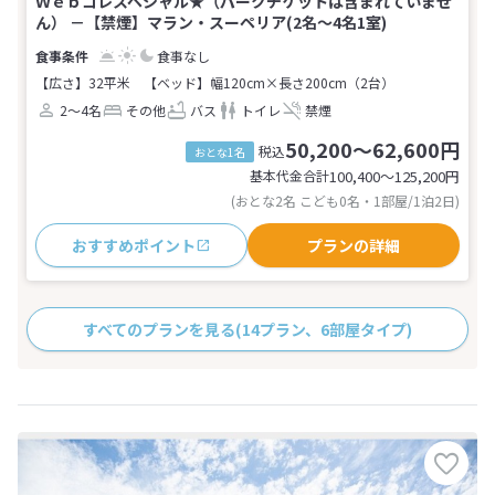
Ｗｅｂコレスペシャル★（パークチケットは含まれていませ
ん） －【禁煙】マラン・スーペリア(2名～4名1室)
食事なし
【広さ】32平米
【ベッド】幅120cm×長さ200cm（2台）
2～4名
その他
バス
トイレ
禁煙
50,200～62,600円
税込
おとな1名
基本代金合計
100,400〜125,200
円
(おとな2名 こども0名・1部屋/1泊2日)
おすすめポイント
プランの詳細
すべてのプランを見る
(14プラン、6部屋タイプ)