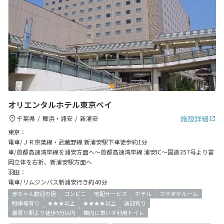
オリエンタルホテル東京ベイ
施設詳細
千葉県
舞浜・浦安
新浦安
東京：
電車/ＪＲ京葉線・武蔵野線 新浦安駅下車徒歩約1分
車/首都高速湾岸線を浦安方面へ～首都高速湾岸線 浦安IC～国道357号より富
岡立体を右折、新浦安駅方面へ
羽田：
電車/リムジンバス新浦安行き約40分
赤ちゃん歓迎の宿
コンビニ
宅配サービス
ホテル
カラオケルーム
駐車場有り
★★★以上
★★★★以上
送迎有り
最寄り駅より徒歩5分以内
館内に車いす利用トイレ