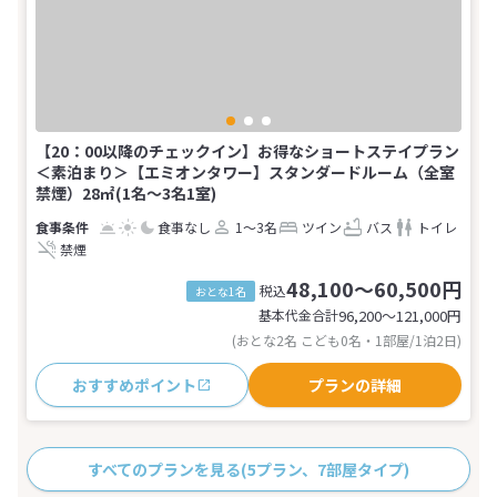
【20：00以降のチェックイン】お得なショートステイプラン
＜素泊まり＞【エミオンタワー】スタンダードルーム（全室
禁煙）28㎡(1名～3名1室)
食事なし
1～3名
ツイン
バス
トイレ
禁煙
48,100～60,500円
税込
おとな1名
基本代金合計
96,200〜121,000
円
(おとな2名 こども0名・1部屋/1泊2日)
おすすめポイント
プランの詳細
すべてのプランを見る
(5プラン、7部屋タイプ)