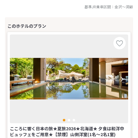
基準JR乗車区間：
金沢
～
洞爺
こころに響く日本の旅★夏旅2026★北海道★ 夕食は和洋中
ビュッフェをご用意★【禁煙】山側洋室(1名～2名1室)