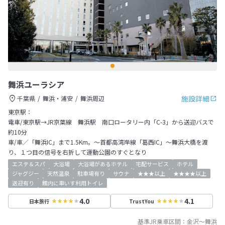
舞浜ユーラシア
施設詳細
千葉県
舞浜・浦安
舞浜周辺
東京駅：
電車/東京駅→JR京葉線 舞浜駅 南口ロータリー内「C-3」から送迎バスで
約10分
車/車／「舞浜IC」まで1.5Km。～首都高湾岸線「葛西IC」～舞浜大橋を渡
り、１つ目の信号を右折して運動公園のすぐとなり
エステ＆スパ
大浴場
大浴場があるホテル
宅配サービス
ホテル
ジャグジー
天然温泉
駐車場有り
サウナ
★★★以上
★★★★以上
送迎有り
館内に車いす利用トイレ
4.0
4.1
日本旅行
TrustYou
基準JR乗車区間：
金沢
～
舞浜