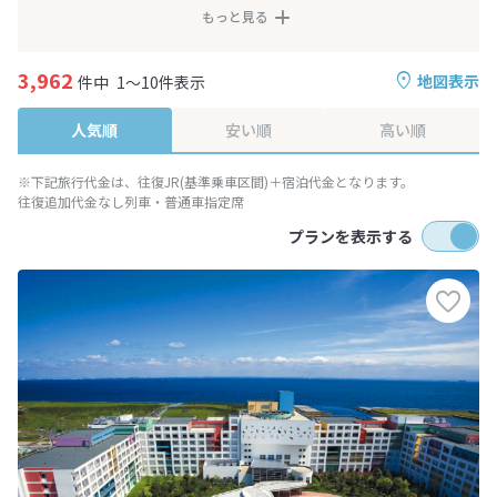
もっと見る
3,962
地図表示
件中
1～10件表示
人気順
安い順
高い順
※下記旅行代金は、往復JR(基準乗車区間)＋宿泊代金となります。
往復追加代金なし列車・普通車指定席
プランを表示する