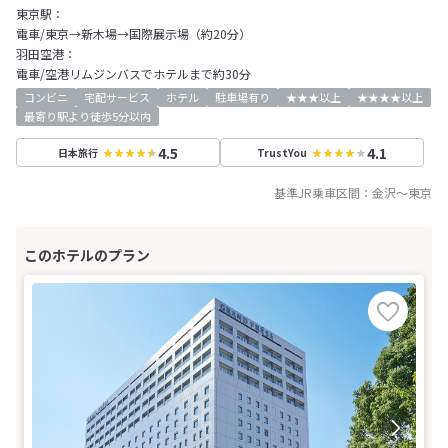
東京駅：
電車/東京→新木場→国際展示場（約20分）
羽田空港：
電車/空港リムジンバスでホテルまで約30分
コンビニ
宅配サービス
ホテル
駐車場有り
★★★以上
★★★★以上
最寄り駅より徒歩5分以内
4.5
4.1
日本旅行
TrustYou
基準JR乗車区間：
金沢
～
東京