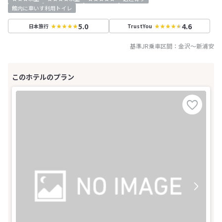
館内に車いす利用トイレ
5.0
4.6
日本旅行
TrustYou
基準JR乗車区間：
金沢
～
新浦安