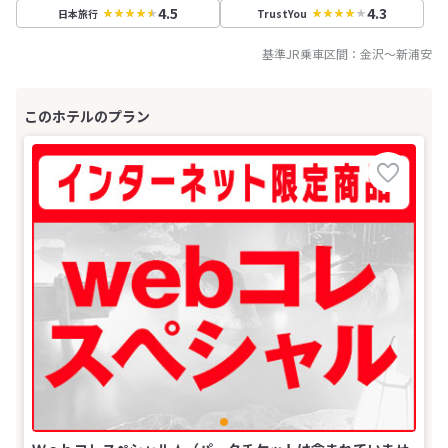
4.5
4.3
日本旅行
TrustYou
基準JR乗車区間：
金沢
～
新浦安