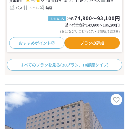
夕・朝食付き
【広さ】10畳
2～5名
和室
バス
トイレ
禁煙
74,900～93,100円
税込
おとな1名
基本代金合計
149,800〜186,200
円
(おとな2名 こども0名・1部屋/1泊2日)
おすすめポイント
プランの詳細
すべてのプランを見る
(20プラン、10部屋タイプ)