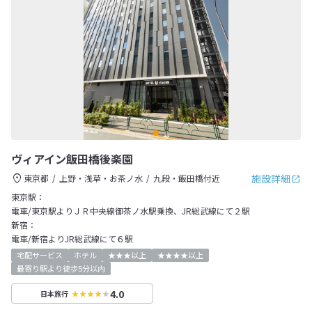
ヴィアイン飯田橋後楽園
施設詳細
東京都
上野・浅草・お茶ノ水
九段・飯田橋付近
東京駅：
電車/東京駅よりＪＲ中央線御茶ノ水駅乗換、JR総武線にて２駅
新宿：
電車/新宿よりJR総武線にて６駅
宅配サービス
ホテル
★★★以上
★★★★以上
最寄り駅より徒歩5分以内
4.0
日本旅行