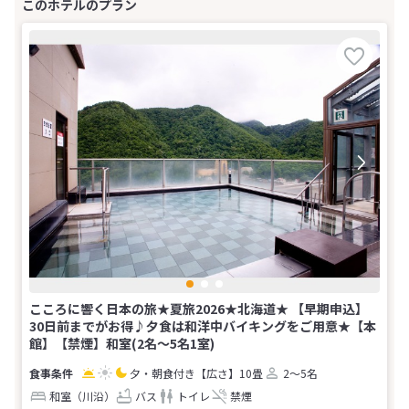
こころに響く日本の旅★夏旅2026★北海道★ 【早期申込】
30日前までがお得♪夕食は和洋中バイキングをご用意★【本
館】【禁煙】和室(2名～5名1室)
夕・朝食付き
【広さ】10畳
2～5名
和室（川沿）
バス
トイレ
禁煙