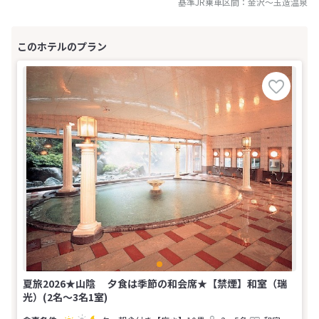
基準JR乗車区間：
金沢
～
玉造温泉
夏旅2026★山陰 夕食は季節の和会席★【禁煙】和室（瑞
光）(2名～3名1室)