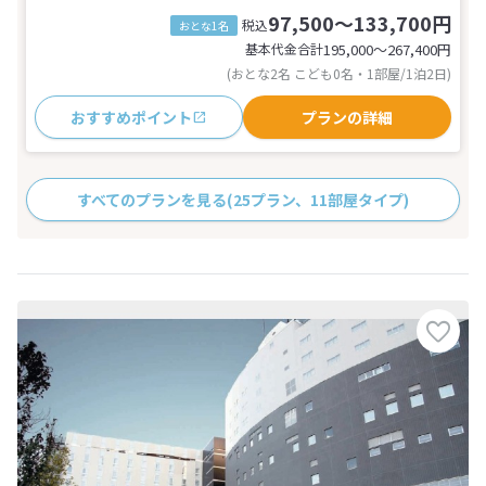
97,500～133,700円
税込
おとな1名
基本代金合計
195,000〜267,400
円
(おとな2名 こども0名・1部屋/1泊2日)
おすすめポイント
プランの詳細
すべてのプランを見る
(25プラン、11部屋タイプ)