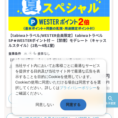
【tabiwaトラベル/WESTER会員限定】tabiwaトラベル
SP★WESTERポイント付 －【禁煙】モデレート（キャッス
ルスタイル）(2名～4名1室)
食事なし
【広さ】26.6平米
【ベッド】幅100cm×長さ205cm（2台）
当社サイト内においてお客様ごとに最適なサービス
2～4名
ツイン
バス
トイレ
禁煙
を提供する目的及び当社サイト外で最適な広告を表
43,900～56,300円
税込
示することを目的にCookieを使用しています。
おとな1名
基本代金合計
87,800〜112,600
円
Cookieの使用に同意いただける場合は同意するを選
択してください。詳しくは
プライバシーポリシー
を
(おとな2名 こども0名・1部屋/1泊2日)
ご確認ください。
おすすめポイント
プランの詳細
条件変更
同意しない
同意する