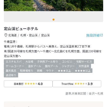
定山渓ビューホテル
施設詳細
北海道
札幌・定山渓
定山渓
千歳空港：
電車/JR千歳線、札幌駅からバスへ乗換え、定山渓温泉東2丁目下車
車/国道36号線を札幌方面へ～千歳IC～北広島ICを札幌方面、国道230号線を
定山渓方面へ
エステ＆スパ
大浴場
子供用プール有り
コンビニ
宅配サービス
ゲームコーナー
温水プール
屋内プール
ジャグジー
天然温泉
露天風呂
駐車場有り
旅館
サウナ
★★★以上
★★★★以上
送迎有り
4.0
3.9
日本旅行
TrustYou
基準JR乗車区間：
金沢
～
札幌