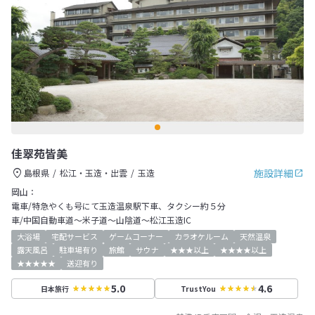
佳翠苑皆美
施設詳細
島根県
松江・玉造・出雲
玉造
岡山：
電車/特急やくも号にて玉造温泉駅下車、タクシー約５分
車/中国自動車道～米子道～山陰道～松江玉造IC
大浴場
宅配サービス
ゲームコーナー
カラオケルーム
天然温泉
露天風呂
駐車場有り
旅館
サウナ
★★★以上
★★★★以上
★★★★★
送迎有り
5.0
4.6
日本旅行
TrustYou