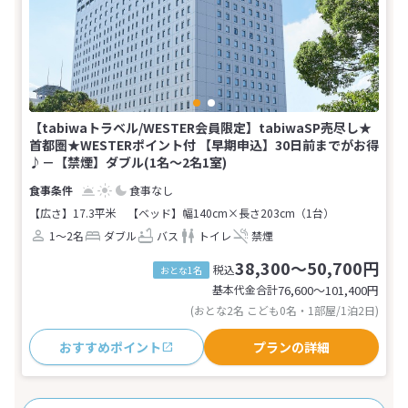
【tabiwaトラベル/WESTER会員限定】tabiwaSP売尽し★
首都圏★WESTERポイント付 【早期申込】30日前までがお得
♪－【禁煙】ダブル(1名～2名1室)
食事なし
【広さ】17.3平米
【ベッド】幅140cm×長さ203cm（1台）
1～2名
ダブル
バス
トイレ
禁煙
38,300～50,700円
税込
おとな1名
基本代金合計
76,600〜101,400
円
(おとな2名 こども0名・1部屋/1泊2日)
おすすめポイント
プランの詳細