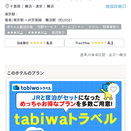
施設詳細
千葉県
舞浜・浦安
舞浜
東京駅：
電車/東京駅→JR京葉線 舞浜駅（約20分）
赤ちゃん歓迎の宿
宅配サービス
ゲームコーナー
ホテル
駐車場有り
★★★以上
★★★★以上
送迎有り
4.0
4.2
日本旅行
TrustYou
基準JR乗車区間：
金沢
～
舞浜