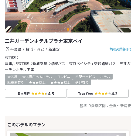
三井ガーデンホテルプラナ東京ベイ
施設詳細
千葉県
舞浜・浦安
新浦安
東京駅：
電車/JR東京駅⇒新浦安駅⇒路線バス「東京ベイシティ交通路線バス」三井ガ
ーデンホテル下車
大浴場
大浴場があるホテル
コンビニ
宅配サービス
ホテル
駐車場有り
★★★以上
★★★★以上
送迎有り
4.5
4.3
日本旅行
TrustYou
基準JR乗車区間：
金沢
～
新浦安