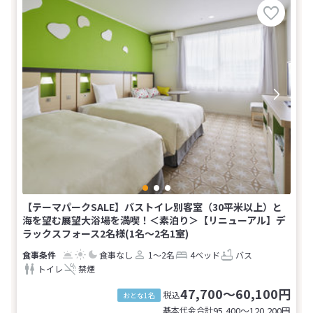
【テーマパークSALE】バストイレ別客室（30平米以上）と
海を望む展望大浴場を満喫！＜素泊り＞【リニューアル】デ
ラックスフォース2名様(1名～2名1室)
食事なし
1～2名
4ベッド
バス
トイレ
禁煙
47,700～60,100円
税込
おとな1名
基本代金合計
95,400〜120,200
円