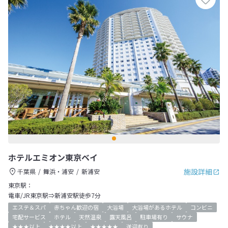
ホテルエミオン東京ベイ
施設詳細
千葉県
舞浜・浦安
新浦安
東京駅：
電車/JR東京駅⇒新浦安駅徒歩7分
エステ＆スパ
赤ちゃん歓迎の宿
大浴場
大浴場があるホテル
コンビニ
宅配サービス
ホテル
天然温泉
露天風呂
駐車場有り
サウナ
★★★以上
★★★★以上
★★★★★
送迎有り