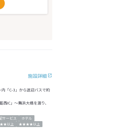
施設詳細
内「C-3」から送迎バスで約
「葛西IC」～舞浜大橋を渡り、
配サービス
ホテル
★★以上
★★★★以上