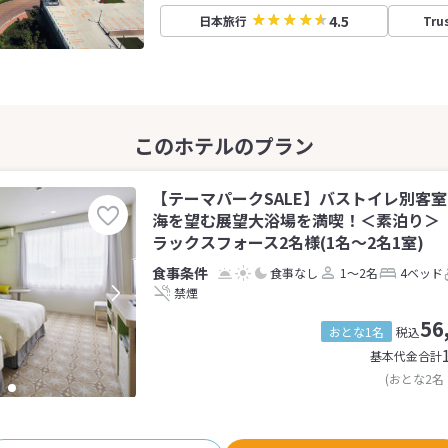
4.5
日本旅行
Tru
【テーマパークSALE】バストイレ別客室
海を望む展望大浴場を満喫！＜素泊り＞
ラックスフォース2名様(1名～2名1室)
食事なし
1～2名
4ベッド
禁煙
56
おとな1名
税込
基本代金合計
(おとな2名