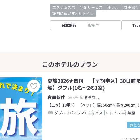
エステ＆スパ
宅配サービス
ホテル
駐車場有
館内に車いす利用トイレ
日本旅行
収集中
Tru
夏旅2026★四国 【早期申込】30日前
煙】ダブル(1名～2名1室)
食事なし
【広さ】18平米
【ベッド】幅160cm×長さ200cm（
ダブル（パノラマ）
バス
トイレ
禁煙
おとな
(おとな2名