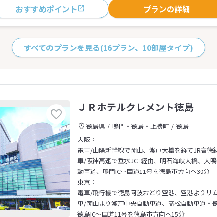
おすすめポイント
プランの詳細
すべてのプランを見る
(16プラン、10部屋タイプ)
ＪＲホテルクレメント徳島
徳島県
鳴門・徳島・上勝町
徳島
大阪：
電車/山陽新幹線で岡山、瀬戸大橋を経てJR高徳
車/阪神高速で垂水JCT経由、明石海峡大橋、大
動車道、鳴門IC～国道11号を徳島市方向へ30分
東京：
電車/飛行機で徳島阿波おどり空港、空港よりリ
車/岡山より瀬戸中央自動車道、高松自動車道・
徳島IC～国道11号を徳島市方向へ15分