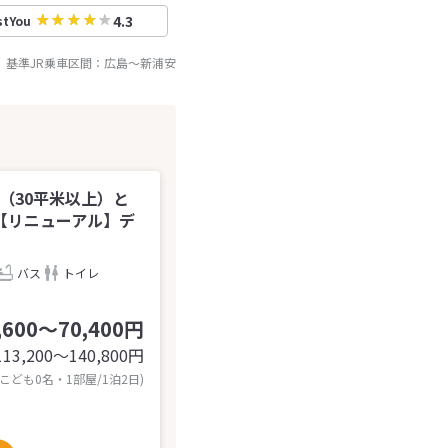
4.3
stYou
基準JR乗車区間：
広島
～
新浦安
（30平米以上）と
【リニューアル】デ
バス
トイレ
,600～70,400円
113,200〜140,800
円
 こども0名・1部屋/1泊2日)