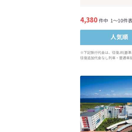
4,380
件中
1～10件
人気順
※下記旅行代金は、往復JR(基
往復追加代金なし列車・普通車