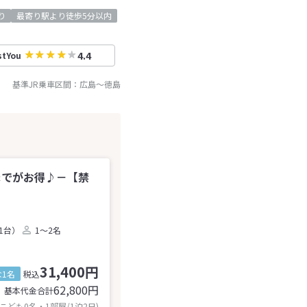
り
最寄り駅より徒歩5分以内
4.4
stYou
基準JR乗車区間：
広島
～
徳島
までがお得♪－【禁
1台）
1～2名
31,400円
1名
税込
62,800
円
基本代金合計
 こども0名・1部屋/1泊2日)