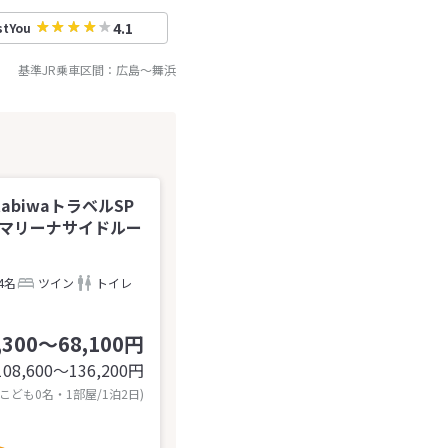
4.1
stYou
基準JR乗車区間：
広島
～
舞浜
abiwaトラベルSP
】マリーナサイドルー
4名
ツイン
トイレ
,300～68,100円
108,600〜136,200
円
 こども0名・1部屋/1泊2日)