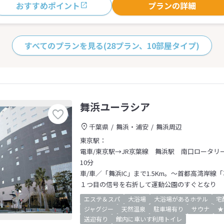
おすすめポイント
プランの詳細
すべてのプランを見る
(28プラン、10部屋タイプ)
舞浜ユーラシア
千葉県
舞浜・浦安
舞浜周辺
東京駅：
電車/東京駅→JR京葉線 舞浜駅 南口ロータリー
10分
車/車／「舞浜IC」まで1.5Km。～首都高湾岸線
１つ目の信号を右折して運動公園のすぐとなり
エステ＆スパ
大浴場
大浴場があるホテル
宅
ジャグジー
天然温泉
駐車場有り
サウナ
★
送迎有り
館内に車いす利用トイレ