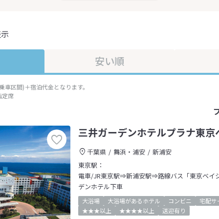
表示
安い順
準乗車区間)＋宿泊代金となります。
指定席
三井ガーデンホテルプラナ東京
千葉県
舞浜・浦安
新浦安
東京駅：
電車/JR東京駅⇒新浦安駅⇒路線バス「東京ベイ
デンホテル下車
大浴場
大浴場があるホテル
コンビニ
宅配サ
★★★以上
★★★★以上
送迎有り