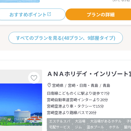
おすすめポイント
プランの詳細
すべてのプランを見る
(48プラン、9部屋タイプ)
ＡＮＡホリデイ・インリゾート
宮崎県
宮崎・日南・青島
青島
日南線こどものくに駅より徒歩で7分
宮崎自動車道宮崎インターより20分
宮崎空港より車・タクシーで15分
宮崎空港より路線バスで20分
エステ＆スパ
大浴場
大浴場があるホテル
子
宅配サービス
ジム
温水プール
ホテル
屋内