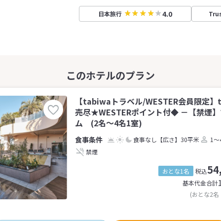
4.0
日本旅行
Tru
【tabiwaトラベル/WESTER会員限定】t
売尽★WESTERポイント付◆ －【禁煙
ム (2名～4名1室)
食事なし
【広さ】30平米
1～
禁煙
54
おとな1名
税込
基本代金合計
(おとな2名