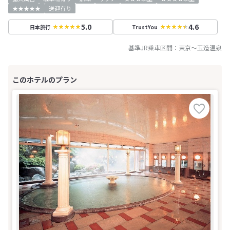
★★★★★
送迎有り
5.0
4.6
日本旅行
TrustYou
基準JR乗車区間：
東京
～
玉造温泉