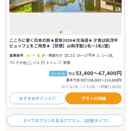
こころに響く日本の旅★夏旅2026★北海道★ 夕食は和洋中
ビュッフェをご用意★【禁煙】山側洋室(1名～2名1室)
夕・朝食付き
【広さ】16～27平米
1～2名
その他
バス
トイレ
禁煙
53,400～67,400円
税込
おとな1名
基本代金合計
106,800〜134,800
円
(おとな2名 こども0名・1部屋/1泊2日)
おすすめポイント
プランの詳細
すべてのプランを見る
(7プラン、2部屋タイプ)