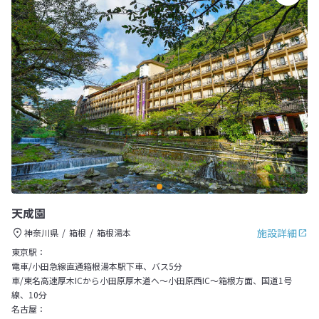
天成園
施設詳細
神奈川県
箱根
箱根湯本
東京駅：
電車/小田急線直通箱根湯本駅下車、バス5分
車/東名高速厚木ICから小田原厚木道へ～小田原西IC～箱根方面、国道1号
線、10分
名古屋：