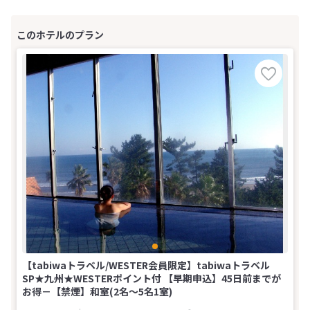
【tabiwaトラベル/WESTER会員限定】tabiwaトラベル
SP★九州★WESTERポイント付 【早期申込】45日前までが
お得－【禁煙】和室(2名～5名1室)