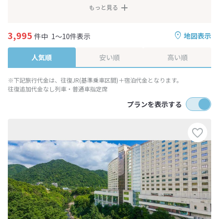
もっと見る
3,995
地図表示
件中
1～10件表示
人気順
安い順
高い順
※下記旅行代金は、往復JR(基準乗車区間)＋宿泊代金となります。
往復追加代金なし列車・普通車指定席
プランを表示する