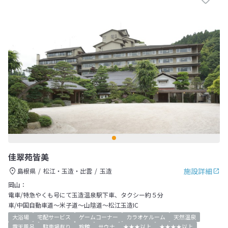
佳翠苑皆美
施設詳細
島根県
松江・玉造・出雲
玉造
岡山：
電車/特急やくも号にて玉造温泉駅下車、タクシー約５分
車/中国自動車道～米子道～山陰道～松江玉造IC
大浴場
宅配サービス
ゲームコーナー
カラオケルーム
天然温泉
露天風呂
駐車場有り
旅館
サウナ
★★★以上
★★★★以上