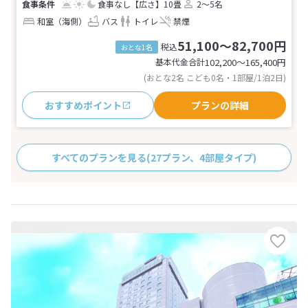
食事なし
【広さ】10畳
2～5名
和室（海側）
バス
トイレ
禁煙
51,100～82,700円
税込
おとな1名
基本代金合計
102,200〜165,400
円
(おとな2名 こども0名・1部屋/1泊2日)
おすすめポイント
プランの詳細
すべてのプランを見る
(27プラン、4部屋タイプ)