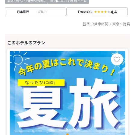
最寄り駅より徒歩5分以内
館内に車いす利用トイレ
4.4
収集中
日本旅行
TrustYou
基準JR乗車区間：
東京
～
徳島