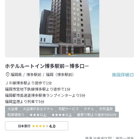
ホテルルートイン博多駅前－博多口－
施設詳細
福岡県
博多駅前
福岡（博多駅前）
ＪＲ線博多駅より徒歩で1分
福岡市営地下鉄線博多駅より徒歩で1分
福岡都市高速道博多駅東ランプインターより5分
福岡空港より列車で5分
大浴場
大浴場があるホテル
宅配サービス
ホテル
天然温泉
駐車場有り
★★★以上
★★★★以上
最寄り駅より徒歩5分以内
4.0
日本旅行
基準JR乗車区間：
東京
～
博多