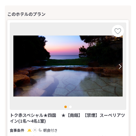
トク赤スペシャル★四国 ★【南館】【禁煙】スーペリアツ
イン(1名～4名1室)
朝食付き