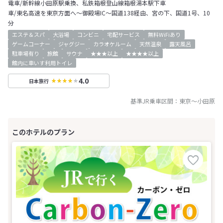
電車/新幹線小田原駅乗換、私鉄箱根登山線箱根湯本駅下車
車/東名高速を東京方面へ～御殿場IC～国道138経由、宮の下、国道1号、10
分
エステ＆スパ
大浴場
コンビニ
宅配サービス
無料WiFiあり
ゲームコーナー
ジャグジー
カラオケルーム
天然温泉
露天風呂
駐車場有り
旅館
サウナ
★★★以上
★★★★以上
館内に車いす利用トイレ
4.0
日本旅行
基準JR乗車区間：
東京
～
小田原