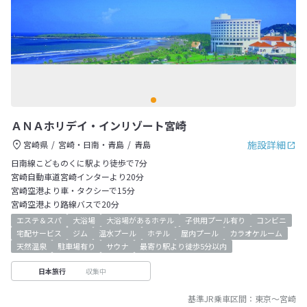
ＡＮＡホリデイ・インリゾート宮崎
施設詳細
宮崎県
宮崎・日南・青島
青島
日南線こどものくに駅より徒歩で7分
宮崎自動車道宮崎インターより20分
宮崎空港より車・タクシーで15分
宮崎空港より路線バスで20分
エステ＆スパ
大浴場
大浴場があるホテル
子供用プール有り
コンビニ
宅配サービス
ジム
温水プール
ホテル
屋内プール
カラオケルーム
天然温泉
駐車場有り
サウナ
最寄り駅より徒歩5分以内
収集中
日本旅行
基準JR乗車区間：
東京
～
宮崎