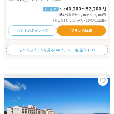
40,200～52,200円
税込
おとな1名
基本代金合計
80,400〜104,400
円
(おとな2名 こども0名・1部屋/1泊2日)
おすすめポイント
プランの詳細
すべてのプランを見る
(44プラン、3部屋タイプ)