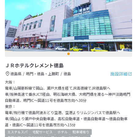
ＪＲホテルクレメント徳島
施設詳細
徳島県
鳴門・徳島・上勝町
徳島
大阪：
電車/山陽新幹線で岡山、瀬戸大橋を経てJR高徳線でJR徳島駅へ
車/阪神高速で垂水JCT経由、明石海峡大橋、大鳴門橋を渡る～神戸淡路鳴門
自動車道、鳴門IC～国道11号を徳島市方向へ30分
東京：
電車/飛行機で徳島阿波おどり空港、空港よりリムジンバスで徳島駅へ
車/岡山より瀬戸中央自動車道、高松自動車道・徳島自動車道～徳島自動車
道・徳島IC～国道11号を徳島市方向へ15分
エステ＆スパ
宅配サービス
ホテル
駐車場有り