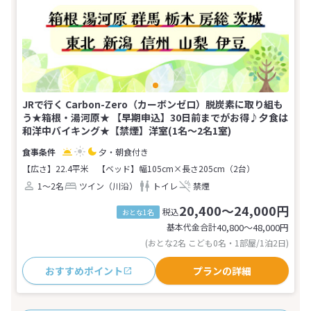
JRで行く Carbon-Zero（カーボンゼロ）脱炭素に取り組も
う★箱根・湯河原★ 【早期申込】30日前までがお得♪夕食は
和洋中バイキング★【禁煙】洋室(1名～2名1室)
夕・朝食付き
【広さ】22.4平米
【ベッド】幅105cm×長さ205cm（2台）
1～2名
ツイン（川沿）
トイレ
禁煙
20,400～24,000円
税込
おとな1名
基本代金合計
40,800〜48,000
円
(おとな2名 こども0名・1部屋/1泊2日)
おすすめポイント
プランの詳細