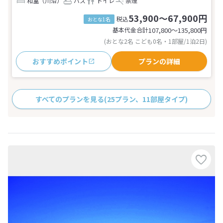
和室（川沿）
バス
トイレ
禁煙
53,900～67,900円
税込
おとな1名
基本代金合計
107,800〜135,800
円
(おとな2名 こども0名・1部屋/1泊2日)
おすすめポイント
プランの詳細
すべてのプランを見る
(25プラン、11部屋タイプ)