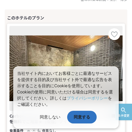
当社サイト内においてお客様ごとに最適なサービス
を提供する目的及び当社サイト外で最適な広告を表
示することを目的にCookieを使用しています。
Cookieの使用に同意いただける場合は同意するを選
択してください。詳しくは
プライバシーポリシー
を
ご確認ください。
Carbon-Zero（カーボンゼロ）限定列車で行く★九州 朝食
条件変更
同意しない
同意する
を無料でご用意★［喫煙］ツイン(2名1室)
食事なし