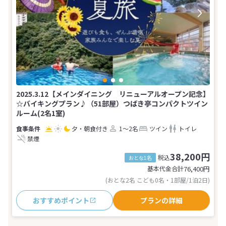
2025.3.12【メインダイニング リニューアルオープン記念】
☆バイキングプラン♪（51部屋）つばき亭コンパクトツイン
ルーム(2名1室)
夕・朝食付き
1～2名
ツイン
トイレ
禁煙
38,200円
税込
おとな1名
基本代金合計
76,400
円
(おとな2名 こども0名・1部屋/1泊2日)
おすすめポイント
プランの詳細