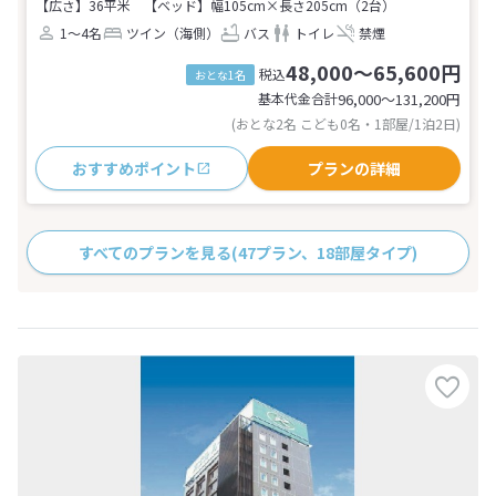
【広さ】36平米
【ベッド】幅105cm×長さ205cm（2台）
1～4名
ツイン（海側）
バス
トイレ
禁煙
48,000～65,600円
税込
おとな1名
基本代金合計
96,000〜131,200
円
(おとな2名 こども0名・1部屋/1泊2日)
おすすめポイント
プランの詳細
すべてのプランを見る
(47プラン、18部屋タイプ)