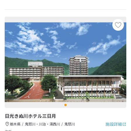
日光きぬ川ホテル三日月
施設詳細
栃木県
鬼怒川・川治・湯西川
鬼怒川