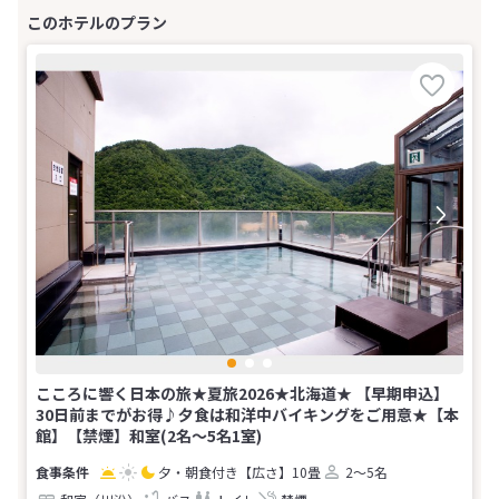
こころに響く日本の旅★夏旅2026★北海道★ 【早期申込】
30日前までがお得♪夕食は和洋中バイキングをご用意★【本
館】【禁煙】和室(2名～5名1室)
夕・朝食付き
【広さ】10畳
2～5名