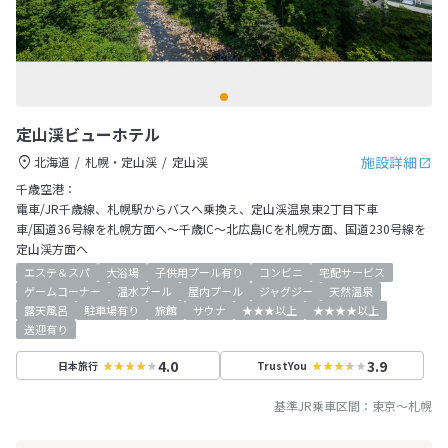
定山渓ビューホテル
施設詳細
北海道
札幌・定山渓
定山渓
千歳空港：
電車/JR千歳線、札幌駅からバスへ乗換え、定山渓温泉東2丁目下車
車/国道36号線を札幌方面へ～千歳IC～北広島ICを札幌方面、国道230号線を
定山渓方面へ
エステ＆スパ
大浴場
子供用プール有り
コンビニ
宅配サービス
ゲームコーナー
温水プール
屋内プール
ジャグジー
天然温泉
露天風呂
駐車場有り
旅館
サウナ
★★★以上
★★★★以上
送迎有り
4.0
3.9
日本旅行
TrustYou
基準JR乗車区間：
東京
～
札幌