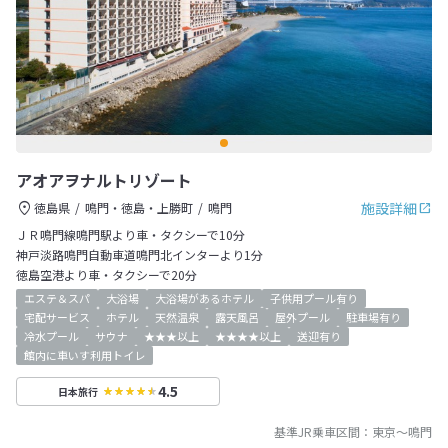
アオアヲナルトリゾート
施設詳細
徳島県
鳴門・徳島・上勝町
鳴門
ＪＲ鳴門線鳴門駅より車・タクシーで10分
神戸淡路鳴門自動車道鳴門北インターより1分
徳島空港より車・タクシーで20分
エステ＆スパ
大浴場
大浴場があるホテル
子供用プール有り
宅配サービス
ホテル
天然温泉
露天風呂
屋外プール
駐車場有り
冷水プール
サウナ
★★★以上
★★★★以上
送迎有り
館内に車いす利用トイレ
4.5
日本旅行
基準JR乗車区間：
東京
～
鳴門