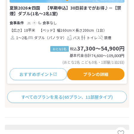
夏旅2026★四国 【早期申込】30日前までがお得♪－【禁
煙】ダブル(1名～2名1室)
食事なし
【広さ】18平米
【ベッド】幅160cm×長さ200cm（1台）
1～2名
ダブル（パノラマ）
バス
トイレ
禁煙
37,300～54,900円
税込
おとな1名
基本代金合計
74,600〜109,800
円
(おとな2名 こども0名・1部屋/1泊2日)
おすすめポイント
プランの詳細
すべてのプランを見る
(65プラン、11部屋タイプ)