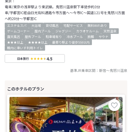
東京：
電車/東京の浅草駅より東武線。鬼怒川温泉駅下車徒歩約3分
車/宇都宮IC経由日光有料通路今市方面へ～今市IC～国道121号を鬼怒川方面
へ約20分～宇都宮IC
エステ＆スパ
大浴場
貸切風呂
宅配サービス
無料WiFiあり
ゲームコーナー
屋内プール
ジャグジー
カラオケルーム
天然温泉
露天風呂
屋外プール
駐車場有り
冷水プール
旅館
サウナ
★★★以上
★★★★以上
最寄り駅より徒歩5分以内
館内に車いす利用トイレ
4.5
日本旅行
基準JR乗車区間：
新宿
～
鬼怒川温泉