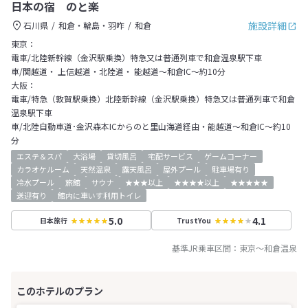
日本の宿 のと楽
施設詳細
石川県
和倉・輪島・羽咋
和倉
東京：
電車/北陸新幹線（金沢駅乗換）特急又は普通列車で和倉温泉駅下車
車/関越道・ 上信越道・北陸道・ 能越道～和倉IC～約10分
大阪：
電車/特急（敦賀駅乗換）北陸新幹線（金沢駅乗換）特急又は普通列車で和倉
温泉駅下車
車/北陸自動車道･金沢森本ICからのと里山海道経由・能越道～和倉IC～約10
分
エステ＆スパ
大浴場
貸切風呂
宅配サービス
ゲームコーナー
カラオケルーム
天然温泉
露天風呂
屋外プール
駐車場有り
冷水プール
旅館
サウナ
★★★以上
★★★★以上
★★★★★
送迎有り
館内に車いす利用トイレ
5.0
4.1
日本旅行
TrustYou
基準JR乗車区間：
東京
～
和倉温泉