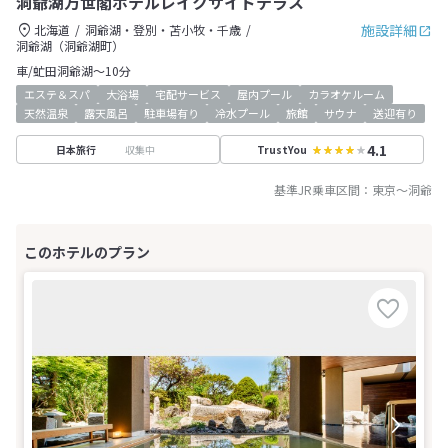
洞爺湖万世閣ホテルレイクサイドテラス
施設詳細
北海道
洞爺湖・登別・苫小牧・千歳
洞爺湖（洞爺湖町）
車/虻田洞爺湖～10分
エステ＆スパ
大浴場
宅配サービス
屋内プール
カラオケルーム
天然温泉
露天風呂
駐車場有り
冷水プール
旅館
サウナ
送迎有り
4.1
収集中
日本旅行
TrustYou
基準JR乗車区間：
東京
～
洞爺