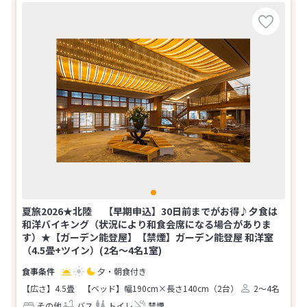
夏旅2026★北陸 【早期申込】30日前までがお得♪夕食は
和洋バイキング（状況により和食会席になる場合がありま
す）★【ガーデン能登屋】【禁煙】ガーデン能登屋 和洋室
（4.5畳+ツイン）(2名～4名1室)
夕・朝食付き
【広さ】4.5畳
【ベッド】幅190cm×長さ140cm（2台）
2～4名
その他
バス
トイレ
禁煙