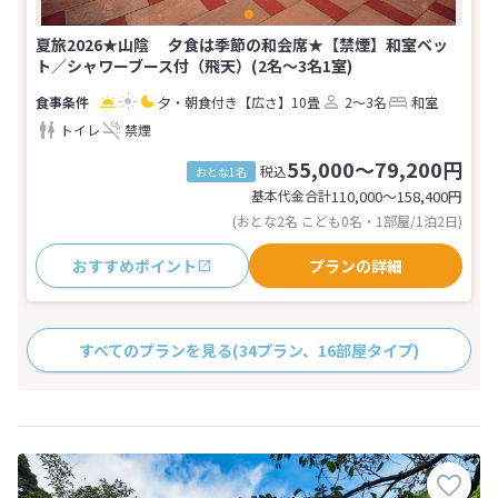
夏旅2026★山陰 夕食は季節の和会席★【禁煙】和室ベッ
ト／シャワーブース付（飛天）(2名～3名1室)
夕・朝食付き
【広さ】10畳
2～3名
和室
トイレ
禁煙
55,000～79,200円
税込
おとな1名
基本代金合計
110,000〜158,400
円
(おとな2名 こども0名・1部屋/1泊2日)
おすすめポイント
プランの詳細
すべてのプランを見る
(34プラン、16部屋タイプ)