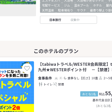
エステ＆スパ
大浴場
大浴場があるホテル
子
宅配サービス
ジム
温水プール
ホテル
屋内
天然温泉
駐車場有り
サウナ
最寄り駅より徒
日本旅行
収集中
【tabiwaトラベル/WESTER会員限定】
九州★WESTERポイント付 －【禁煙】和
食事なし
【広さ】10畳
2～5
トイレ
禁煙
55
おとな1名
税込
基本代金合計
(おとな2名