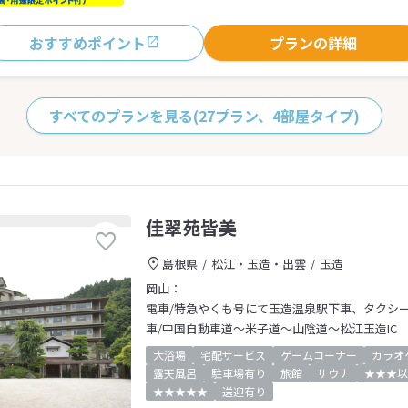
おすすめポイント
プランの詳細
すべてのプランを見る
(27プラン、4部屋タイプ)
佳翠苑皆美
島根県
松江・玉造・出雲
玉造
岡山：
電車/特急やくも号にて玉造温泉駅下車、タクシ
車/中国自動車道～米子道～山陰道～松江玉造IC
大浴場
宅配サービス
ゲームコーナー
カラオ
露天風呂
駐車場有り
旅館
サウナ
★★★以
★★★★★
送迎有り