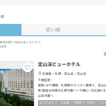
表示
安い順
準乗車区間)＋宿泊代金となります。
指定席
定山渓ビューホテル
北海道
札幌・定山渓
定山渓
千歳空港：
電車/JR千歳線、札幌駅からバスへ乗換え、定山
車/国道36号線を札幌方面へ～千歳IC～北広島IC
山渓方面へ
エステ＆スパ
大浴場
子供用プール有り
コン