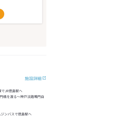
施設詳細
線でJR徳島駅へ
鳴門橋を渡る～神戸淡路鳴門自
ムジンバスで徳島駅へ