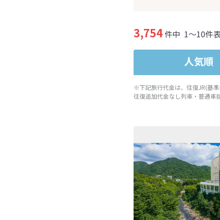
3,754
件中
1～10件
人気順
※下記旅行代金は、往復JR(基
往復追加代金なし列車・普通車