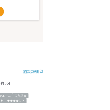
施設詳細
ー約５分
ケルーム
天然温泉
上
★★★★以上