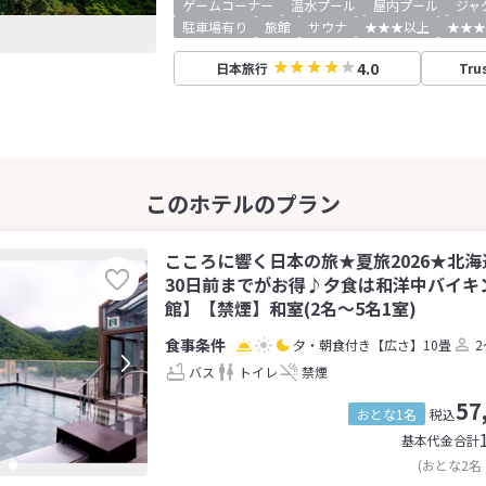
ゲームコーナー
温水プール
屋内プール
ジャ
駐車場有り
旅館
サウナ
★★★以上
★★★
4.0
日本旅行
Tru
こころに響く日本の旅★夏旅2026★北海
30日前までがお得♪夕食は和洋中バイキ
館】【禁煙】和室(2名～5名1室)
夕・朝食付き
【広さ】10畳
2
バス
トイレ
禁煙
57
おとな1名
税込
基本代金合計
(おとな2名