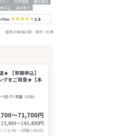
グジー
天然温泉
露天風呂
★以上
送迎有り
3.9
stYou
基準JR乗車区間：
東京
～
札幌
道★ 【早期申込】
ングをご用意★【本
～5名
和室（川沿）
,700～71,700円
115,400〜143,400
円
 こども0名・1部屋/1泊2日)