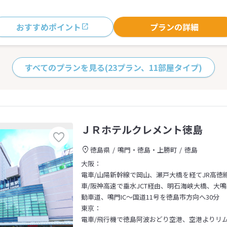
おすすめポイント
プランの詳細
すべてのプランを見る
(23プラン、11部屋タイプ)
ＪＲホテルクレメント徳島
徳島県
鳴門・徳島・上勝町
徳島
大阪：
電車/山陽新幹線で岡山、瀬戸大橋を経てJR高徳
車/阪神高速で垂水JCT経由、明石海峡大橋、大
動車道、鳴門IC～国道11号を徳島市方向へ30分
東京：
電車/飛行機で徳島阿波おどり空港、空港よりリ