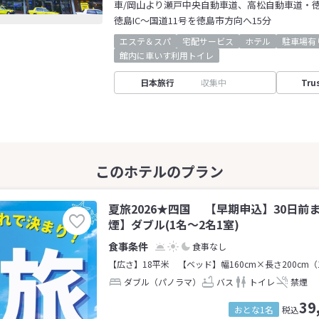
車/岡山より瀬戸中央自動車道、高松自動車道・
徳島IC～国道11号を徳島市方向へ15分
エステ＆スパ
宅配サービス
ホテル
駐車場有
館内に車いす利用トイレ
日本旅行
収集中
Tru
夏旅2026★四国 【早期申込】30日前
煙】ダブル(1名～2名1室)
食事なし
【広さ】18平米
【ベッド】幅160cm×長さ200cm（
ダブル（パノラマ）
バス
トイレ
禁煙
39
おとな1名
税込