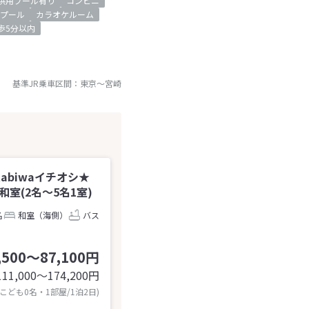
供用プール有り
コンビニ
プール
カラオケルーム
歩5分以内
基準JR乗車区間：
東京
～
宮崎
tabiwaイチオシ★
室(2名～5名1室)
名
和室（海側）
バス
,500～87,100円
111,000〜174,200
円
 こども0名・1部屋/1泊2日)