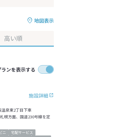
地図表示
高い順
プランを表示する
施設詳細
渓温泉東2丁目下車
を札幌方面、国道230号線を定
ビニ
宅配サービス