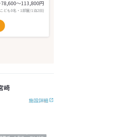
78,600〜113,800
円
計
 こども0名・1部屋/1泊2日)
宮崎
施設詳細