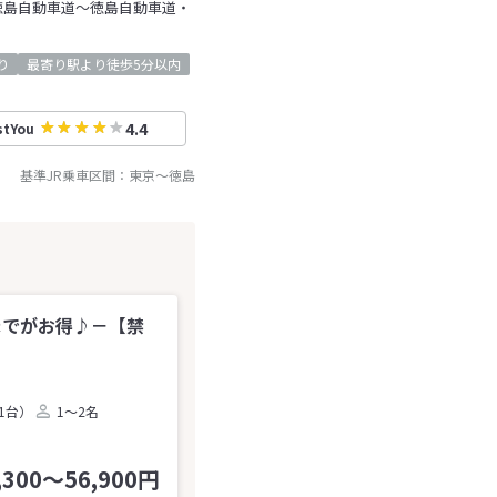
徳島自動車道～徳島自動車道・
り
最寄り駅より徒歩5分以内
4.4
stYou
基準JR乗車区間：
東京
～
徳島
までがお得♪－【禁
1台）
1～2名
,300～56,900円