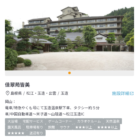
佳翠苑皆美
施設詳細
島根県
松江・玉造・出雲
玉造
岡山：
電車/特急やくも号にて玉造温泉駅下車、タクシー約５分
車/中国自動車道～米子道～山陰道～松江玉造IC
大浴場
宅配サービス
ゲームコーナー
カラオケルーム
天然温泉
露天風呂
駐車場有り
旅館
サウナ
★★★以上
★★★★以上
★★★★★
送迎有り