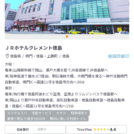
ＪＲホテルクレメント徳島
施設詳細
徳島県
鳴門・徳島・上勝町
徳島
大阪：
電車/山陽新幹線で岡山、瀬戸大橋を経てJR高徳線でJR徳島駅へ
車/阪神高速で垂水JCT経由、明石海峡大橋、大鳴門橋を渡る～神戸淡路鳴門
自動車道、鳴門IC～国道11号を徳島市方向へ30分
東京：
電車/飛行機で徳島阿波おどり空港、空港よりリムジンバスで徳島駅へ
車/岡山より瀬戸中央自動車道、高松自動車道・徳島自動車道～徳島自動車
道・徳島IC～国道11号を徳島市方向へ15分
エステ＆スパ
宅配サービス
ホテル
駐車場有り
最寄り駅より徒歩5分以内
館内に車いす利用トイレ
4.4
収集中
日本旅行
TrustYou