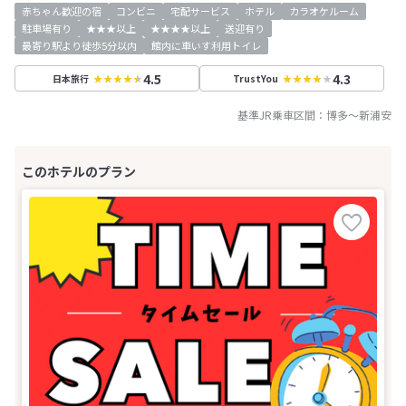
赤ちゃん歓迎の宿
コンビニ
宅配サービス
ホテル
カラオケルーム
駐車場有り
★★★以上
★★★★以上
送迎有り
最寄り駅より徒歩5分以内
館内に車いす利用トイレ
4.5
4.3
日本旅行
TrustYou
基準JR乗車区間：
博多
～
新浦安