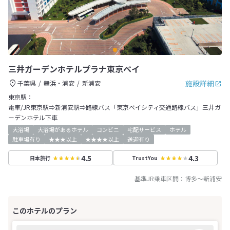
三井ガーデンホテルプラナ東京ベイ
施設詳細
千葉県
舞浜・浦安
新浦安
東京駅：
電車/JR東京駅⇒新浦安駅⇒路線バス「東京ベイシティ交通路線バス」三井ガ
ーデンホテル下車
大浴場
大浴場があるホテル
コンビニ
宅配サービス
ホテル
駐車場有り
★★★以上
★★★★以上
送迎有り
4.5
4.3
日本旅行
TrustYou
基準JR乗車区間：
博多
～
新浦安