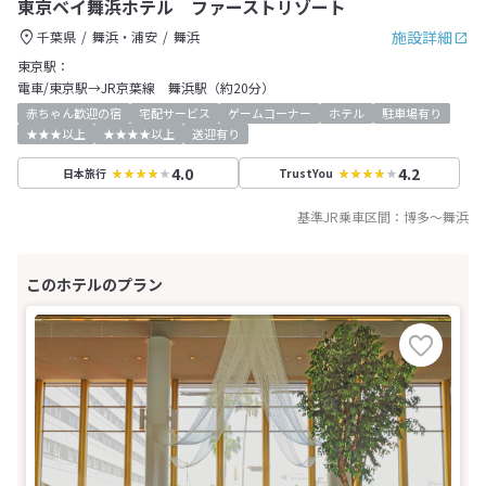
東京ベイ舞浜ホテル ファーストリゾート
施設詳細
千葉県
舞浜・浦安
舞浜
東京駅：
電車/東京駅→JR京葉線 舞浜駅（約20分）
赤ちゃん歓迎の宿
宅配サービス
ゲームコーナー
ホテル
駐車場有り
★★★以上
★★★★以上
送迎有り
4.0
4.2
日本旅行
TrustYou
基準JR乗車区間：
博多
～
舞浜