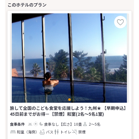
旅して全国のこども食堂を応援しよう！九州★ 【早期申込】
45日前までがお得－【禁煙】和室(2名～5名1室)
食事なし
【広さ】10畳
2～5名
和室（海側）
バス
トイレ
禁煙