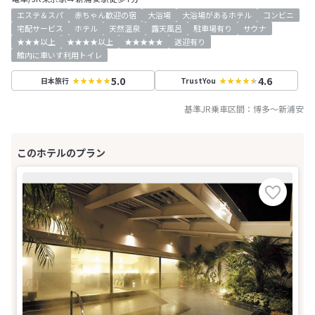
エステ＆スパ
赤ちゃん歓迎の宿
大浴場
大浴場があるホテル
コンビニ
宅配サービス
ホテル
天然温泉
露天風呂
駐車場有り
サウナ
★★★以上
★★★★以上
★★★★★
送迎有り
館内に車いす利用トイレ
5.0
4.6
日本旅行
TrustYou
基準JR乗車区間：
博多
～
新浦安