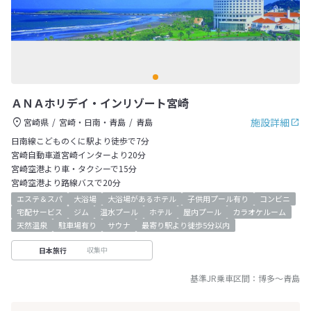
ＡＮＡホリデイ・インリゾート宮崎
施設詳細
宮崎県
宮崎・日南・青島
青島
日南線こどものくに駅より徒歩で7分
宮崎自動車道宮崎インターより20分
宮崎空港より車・タクシーで15分
宮崎空港より路線バスで20分
エステ＆スパ
大浴場
大浴場があるホテル
子供用プール有り
コンビニ
宅配サービス
ジム
温水プール
ホテル
屋内プール
カラオケルーム
天然温泉
駐車場有り
サウナ
最寄り駅より徒歩5分以内
収集中
日本旅行
基準JR乗車区間：
博多
～
青島