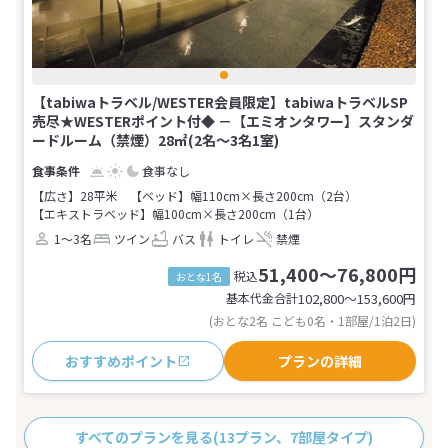
【tabiwaトラベル/WESTER会員限定】tabiwaトラベルSP
売尽★WESTERポイント付◆ －【エミオンタワー】スタンダ
ードルーム（禁煙）28㎡(2名～3名1室)
食事なし
【広さ】28平米
【ベッド】幅110cm×長さ200cm（2台）
【エキストラベッド】幅100cm×長さ200cm（1台）
1～3名
ツイン
バス
トイレ
禁煙
51,400～76,800円
税込
おとな1名
基本代金合計
102,800〜153,600
円
(おとな2名 こども0名・1部屋/1泊2日)
おすすめポイント
プランの詳細
すべてのプランを見る
(13プラン、7部屋タイプ)