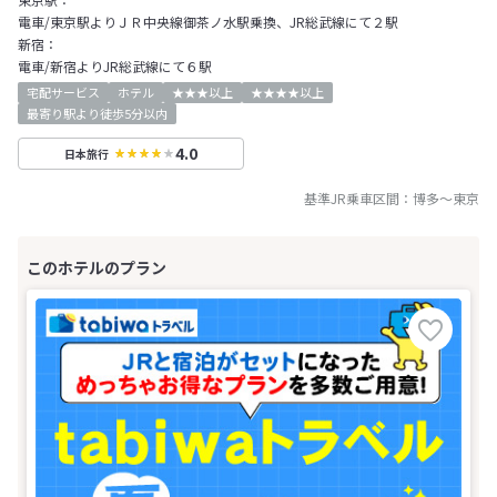
電車/東京駅よりＪＲ中央線御茶ノ水駅乗換、JR総武線にて２駅
新宿：
電車/新宿よりJR総武線にて６駅
宅配サービス
ホテル
★★★以上
★★★★以上
最寄り駅より徒歩5分以内
4.0
日本旅行
基準JR乗車区間：
博多
～
東京