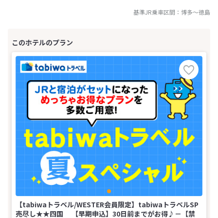
基準JR乗車区間：
博多
～
徳島
【tabiwaトラベル/WESTER会員限定】tabiwaトラベルSP
売尽し★★四国 【早期申込】30日前までがお得♪－【禁