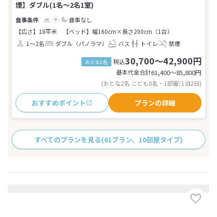
煙】ダブル(1名～2名1室)
食事なし
【広さ】18平米
【ベッド】幅160cm×長さ200cm（1台）
1～2名
ダブル（パノラマ）
バス
トイレ
禁煙
30,700～42,900円
税込
おとな1名
基本代金合計
61,400〜85,800
円
(おとな2名 こども0名・1部屋/1泊2日)
おすすめポイント
プランの詳細
すべてのプランを見る
(61プラン、10部屋タイプ)