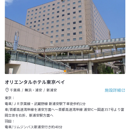
オリエンタルホテル東京ベイ
施設詳細
千葉県
舞浜・浦安
新浦安
東京：
電車/ＪＲ京葉線・武蔵野線 新浦安駅下車徒歩約1分
車/首都高速湾岸線を浦安方面へ～首都高速湾岸線 浦安IC～国道357号より富
岡立体を右折、新浦安駅方面へ
羽田：
電車/リムジンバス新浦安行き約40分