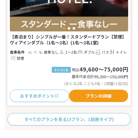
【素泊まり】シンプルが一番！スタンダードプラン【禁煙】
ヴィアインダブル（1名〜2名）(1名～2名1室)
食事なし
1～2名
ダブル
バス
トイレ
禁煙
49,600～75,000円
税込
おとな1名
基本代金合計
99,200〜150,000
円
(おとな2名 こども0名・1部屋/1泊2日)
おすすめポイント
プランの詳細
すべてのプランを見る
(3プラン、1部屋タイプ)