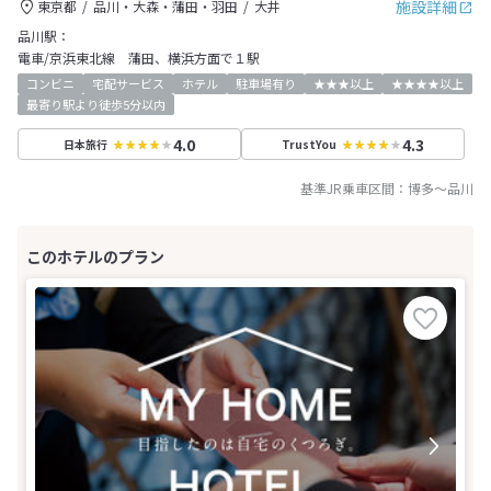
施設詳細
東京都
品川・大森・蒲田・羽田
大井
品川駅：
電車/京浜東北線 蒲田、横浜方面で１駅
コンビニ
宅配サービス
ホテル
駐車場有り
★★★以上
★★★★以上
最寄り駅より徒歩5分以内
4.0
4.3
日本旅行
TrustYou
基準JR乗車区間：
博多
～
品川