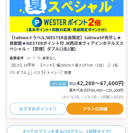
【tabiwaトラベル/WESTER会員限定】tabiwaSP売尽し★
首都圏★WESTERポイント付 JR西日本ヴィアインホテルズス
ペシャル－【禁煙】ダブル(2名1室)
食事なし
【広さ】16平米
【ベッド】幅160cm×長さ197cm（1台）
2名
ダブル
バス
トイレ
禁煙
42,200～67,600円
税込
おとな1名
基本代金合計
84,400〜135,200
円
(おとな2名 こども0名・1部屋/1泊2日)
おすすめポイント
プランの詳細
すべてのプランを見る
(14プラン、1部屋タイプ)