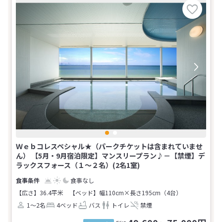
Ｗｅｂコレスペシャル★（パークチケットは含まれていませ
ん） 【5月・9月宿泊限定】マンスリープラン♪－【禁煙】デ
ラックスフォース（１～２名）(2名1室)
食事なし
【広さ】36.4平米
【ベッド】幅110cm×長さ195cm（4台）
1～2名
4ベッド
バス
トイレ
禁煙