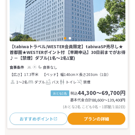
【tabiwaトラベル/WESTER会員限定】tabiwaSP売尽し★
首都圏★WESTERポイント付 【早期申込】30日前までがお得
♪－【禁煙】ダブル(1名～2名1室)
食事なし
【広さ】17.3平米
【ベッド】幅140cm×長さ203cm（1台）
1～2名
ダブル
バス
トイレ
禁煙
44,300～69,700円
税込
おとな1名
基本代金合計
88,600〜139,400
円
(おとな2名 こども0名・1部屋/1泊2日)
おすすめポイント
プランの詳細