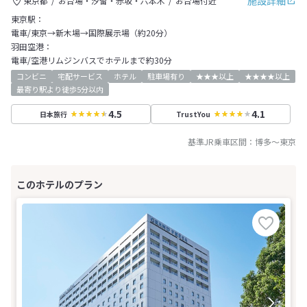
施設詳細
東京都
お台場・汐留・赤坂・六本木
お台場付近
東京駅：
電車/東京→新木場→国際展示場（約20分）
羽田空港：
電車/空港リムジンバスでホテルまで約30分
コンビニ
宅配サービス
ホテル
駐車場有り
★★★以上
★★★★以上
最寄り駅より徒歩5分以内
4.5
4.1
日本旅行
TrustYou
基準JR乗車区間：
博多
～
東京