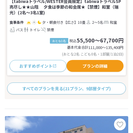
【tabiwaトラベル/WESTER会員限定】tabiwaトラベルSP
売尽し★★山陰 夕食は季節の和会席★【禁煙】和室（瑞
光）(2名～3名1室)
夕・朝食付き
【広さ】10畳
2～5名
和室
バス
トイレ
禁煙
55,500～67,700円
税込
おとな1名
基本代金合計
111,000〜135,400
円
(おとな2名 こども0名・1部屋/1泊2日)
おすすめポイント
プランの詳細
すべてのプランを見る
(21プラン、9部屋タイプ)