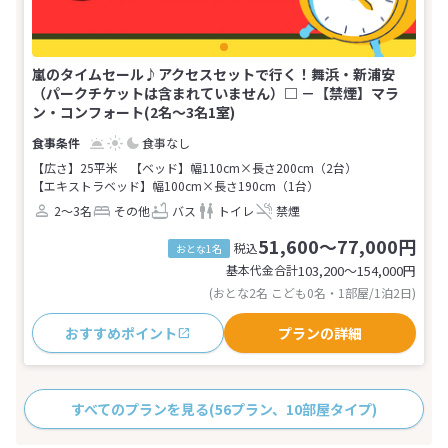
嵐のタイムセール♪アクセスセットで行く！舞浜・新浦安
（パークチケットは含まれていません）□ －【禁煙】マラ
ン・コンフォート(2名～3名1室)
食事なし
【広さ】25平米
【ベッド】幅110cm×長さ200cm（2台）
【エキストラベッド】幅100cm×長さ190cm（1台）
2～3名
その他
バス
トイレ
禁煙
51,600～77,000円
税込
おとな1名
基本代金合計
103,200〜154,000
円
(おとな2名 こども0名・1部屋/1泊2日)
おすすめポイント
プランの詳細
すべてのプランを見る
(56プラン、10部屋タイプ)