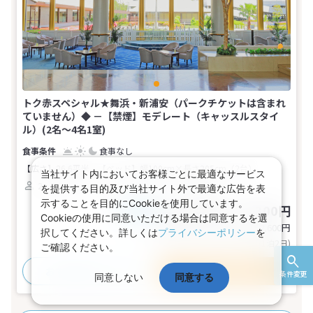
トク赤スペシャル★舞浜・新浦安（パークチケットは含まれ
ていません）◆ －【禁煙】モデレート（キャッスルスタイ
ル）(2名～4名1室)
食事なし
【広さ】26.6平米
【ベッド】幅100cm×長さ205cm（2台）
当社サイト内においてお客様ごとに最適なサービス
2～4名
ツイン
バス
トイレ
禁煙
を提供する目的及び当社サイト外で最適な広告を表
示することを目的にCookieを使用しています。
50,900～76,300円
税込
おとな1名
Cookieの使用に同意いただける場合は同意するを選
基本代金合計
101,800〜152,600
円
択してください。詳しくは
プライバシーポリシー
を
(おとな2名 こども0名・1部屋/1泊2日)
ご確認ください。
おすすめポイント
プランの詳細
条件変更
同意しない
同意する