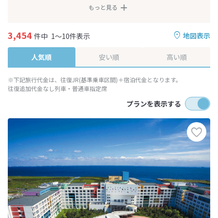
もっと見る
3,454
地図表示
件中
1～10件表示
人気順
安い順
高い順
※下記旅行代金は、往復JR(基準乗車区間)＋宿泊代金となります。
往復追加代金なし列車・普通車指定席
プランを表示する