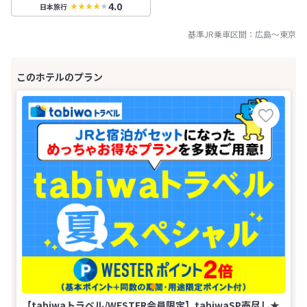
4.0
日本旅行
基準JR乗車区間：
広島
～
東京
【tabiwaトラベル/WESTER会員限定】tabiwaSP売尽し★