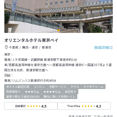
オリエンタルホテル東京ベイ
施設詳細
千葉県
舞浜・浦安
新浦安
東京：
電車/ＪＲ京葉線・武蔵野線 新浦安駅下車徒歩約1分
車/首都高速湾岸線を浦安方面へ～首都高速湾岸線 浦安IC～国道357号より富
岡立体を右折、新浦安駅方面へ
羽田：
電車/リムジンバス新浦安行き約40分
赤ちゃん歓迎の宿
コンビニ
宅配サービス
ホテル
カラオケルーム
駐車場有り
★★★以上
★★★★以上
送迎有り
最寄り駅より徒歩5分以内
館内に車いす利用トイレ
4.5
4.3
日本旅行
TrustYou
基準JR乗車区間：
広島
～
新浦安