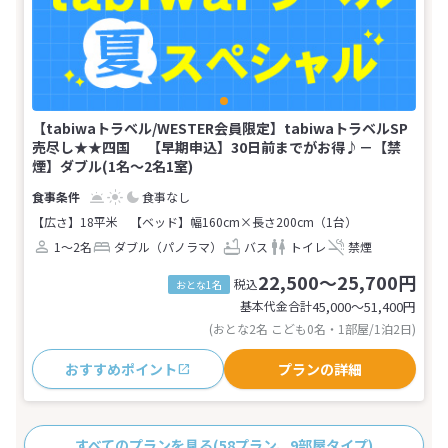
【tabiwaトラベル/WESTER会員限定】tabiwaトラベルSP
売尽し★★四国 【早期申込】30日前までがお得♪－【禁
煙】ダブル(1名～2名1室)
食事なし
【広さ】18平米
【ベッド】幅160cm×長さ200cm（1台）
1～2名
ダブル（パノラマ）
バス
トイレ
禁煙
22,500～25,700円
税込
おとな1名
基本代金合計
45,000〜51,400
円
(おとな2名 こども0名・1部屋/1泊2日)
おすすめポイント
プランの詳細
すべてのプランを見る
(58プラン、9部屋タイプ)