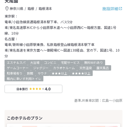
天成園
施設詳細
神奈川県
箱根
箱根湯本
東京駅：
電車/小田急線直通箱根湯本駅下車、バス5分
車/東名高速厚木ICから小田原厚木道へ～小田原西IC～箱根方面、国道1号
線、10分
名古屋：
電車/新幹線小田原駅乗換、私鉄箱根登山線箱根湯本駅下車
車/東名高速を東京方面へ～御殿場IC～国道138経由、宮の下、国道1号、10
分
エステ＆スパ
大浴場
コンビニ
宅配サービス
無料WiFiあり
ゲームコーナー
ジャグジー
カラオケルーム
天然温泉
露天風呂
駐車場有り
旅館
サウナ
★★★以上
★★★★以上
館内に車いす利用トイレ
4.0
日本旅行
基準JR乗車区間：
広島
～
小田原