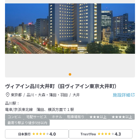
ヴィアイン品川大井町（旧ヴィアイン東京大井町）
施設詳細
東京都
品川・大森・蒲田・羽田
大井
品川駅：
電車/京浜東北線 蒲田、横浜方面で１駅
コンビニ
宅配サービス
ホテル
駐車場有り
★★★以上
★★★★以上
最寄り駅より徒歩5分以内
4.0
4.3
日本旅行
TrustYou