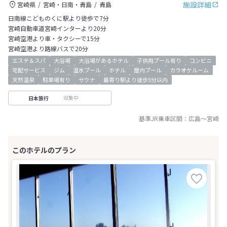
施設詳細
宮崎県
宮崎・日南・青島
青島
日南線こどものくに駅より徒歩で7分
宮崎自動車道宮崎インターより20分
宮崎空港より車・タクシーで15分
宮崎空港より路線バスで20分
エステ＆スパ
大浴場
大浴場があるホテル
子供用プール有り
コンビニ
宅配サービス
ジム
温水プール
ホテル
屋内プール
カラオケルーム
天然温泉
駐車場有り
サウナ
最寄り駅より徒歩5分以内
収集中
日本旅行
基準JR乗車区間：
広島
～
宮崎