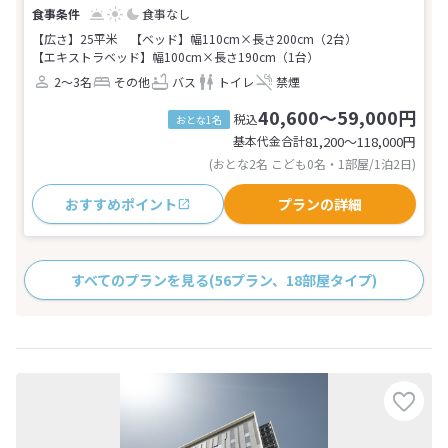
食事なし
【広さ】25平米
【ベッド】幅110cm×長さ200cm（2台）
【エキストラベッド】幅100cm×長さ190cm（1台）
2～3名
その他
バス
トイレ
禁煙
40,600～59,000円
税込
おとな1名
基本代金合計
81,200〜118,000
円
(おとな2名 こども0名・1部屋/1泊2日)
おすすめポイント
プランの詳細
すべてのプランを見る
(56プラン、18部屋タイプ)