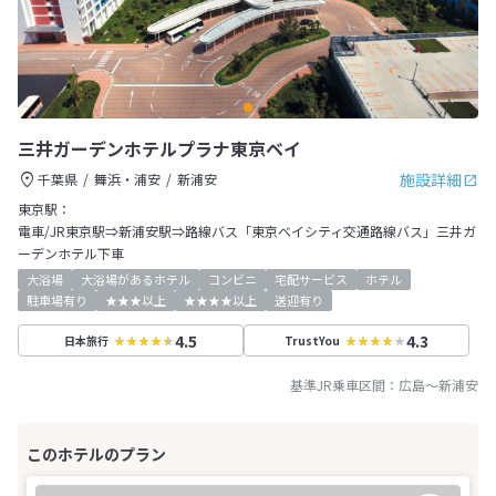
三井ガーデンホテルプラナ東京ベイ
施設詳細
千葉県
舞浜・浦安
新浦安
東京駅：
電車/JR東京駅⇒新浦安駅⇒路線バス「東京ベイシティ交通路線バス」三井ガ
ーデンホテル下車
大浴場
大浴場があるホテル
コンビニ
宅配サービス
ホテル
駐車場有り
★★★以上
★★★★以上
送迎有り
4.5
4.3
日本旅行
TrustYou
基準JR乗車区間：
広島
～
新浦安