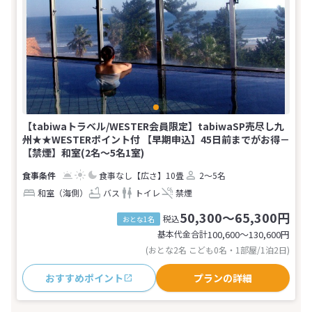
【tabiwaトラベル/WESTER会員限定】tabiwaSP売尽し九
州★★WESTERポイント付 【早期申込】45日前までがお得－
【禁煙】和室(2名～5名1室)
食事なし
【広さ】10畳
2～5名
和室（海側）
バス
トイレ
禁煙
50,300～65,300円
税込
おとな1名
基本代金合計
100,600〜130,600
円
(おとな2名 こども0名・1部屋/1泊2日)
おすすめポイント
プランの詳細