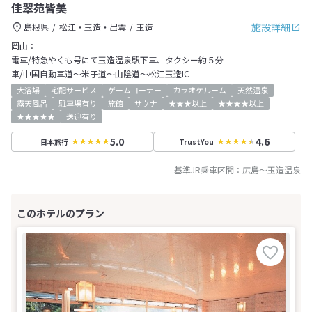
佳翠苑皆美
施設詳細
島根県
松江・玉造・出雲
玉造
岡山：
電車/特急やくも号にて玉造温泉駅下車、タクシー約５分
車/中国自動車道～米子道～山陰道～松江玉造IC
大浴場
宅配サービス
ゲームコーナー
カラオケルーム
天然温泉
露天風呂
駐車場有り
旅館
サウナ
★★★以上
★★★★以上
★★★★★
送迎有り
5.0
4.6
日本旅行
TrustYou
基準JR乗車区間：
広島
～
玉造温泉