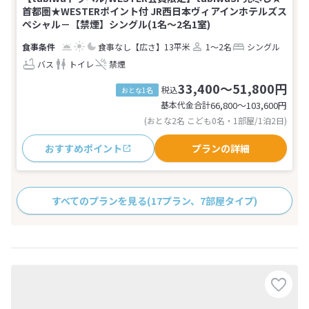
首都圏★WESTERポイント付 JR西日本ヴィアインホテルズス
ペシャル－【禁煙】シングル(1名～2名1室)
食事なし
【広さ】13平米
1～2名
シングル
バス
トイレ
禁煙
33,400～51,800円
税込
おとな1名
基本代金合計
66,800〜103,600
円
(おとな2名 こども0名・1部屋/1泊2日)
おすすめポイント
プランの詳細
すべてのプランを見る
(17プラン、7部屋タイプ)