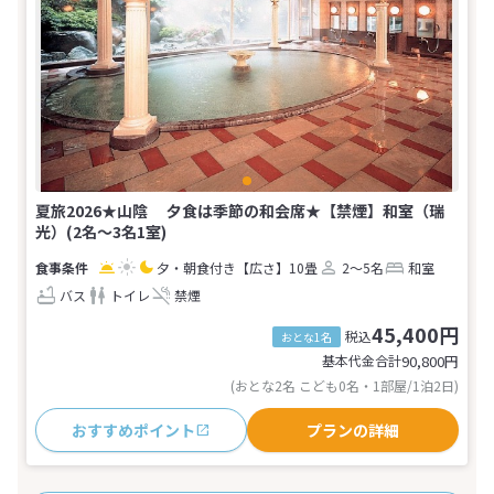
夏旅2026★山陰 夕食は季節の和会席★【禁煙】和室（瑞
光）(2名～3名1室)
夕・朝食付き
【広さ】10畳
2～5名
和室
バス
トイレ
禁煙
45,400円
税込
おとな1名
基本代金合計
90,800
円
(おとな2名 こども0名・1部屋/1泊2日)
おすすめポイント
プランの詳細