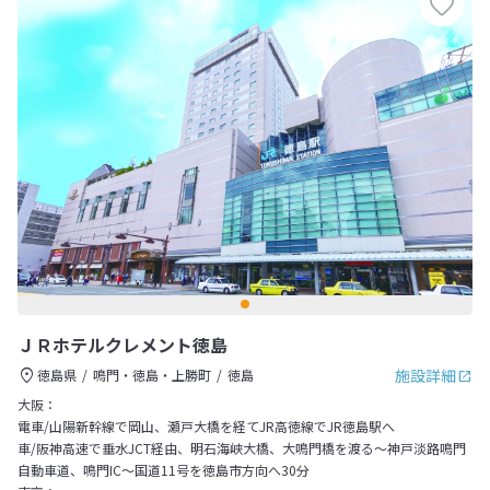
ＪＲホテルクレメント徳島
施設詳細
徳島県
鳴門・徳島・上勝町
徳島
大阪：
電車/山陽新幹線で岡山、瀬戸大橋を経てJR高徳線でJR徳島駅へ
車/阪神高速で垂水JCT経由、明石海峡大橋、大鳴門橋を渡る～神戸淡路鳴門
自動車道、鳴門IC～国道11号を徳島市方向へ30分