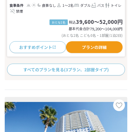
食事なし
1～2名
ダブル
バス
トイレ
禁煙
39,600～52,000円
税込
おとな1名
基本代金合計
79,200〜104,000
円
(おとな2名 こども0名・1部屋/1泊2日)
おすすめポイント
プランの詳細
すべてのプランを見る
(3プラン、2部屋タイプ)