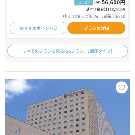
56,600円
税込
おとな1名
基本代金合計
113,200
円
(おとな2名 こども0名・1部屋/1泊2日)
おすすめポイント
プランの詳細
すべてのプランを見る
(26プラン、7部屋タイプ)