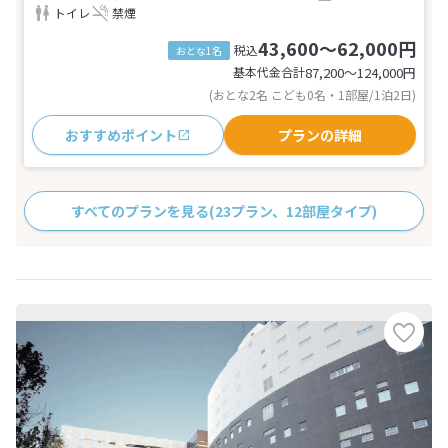
トイレ
禁煙
43,600～62,000円
税込
おとな1名
基本代金合計
87,200〜124,000
円
(おとな2名 こども0名・1部屋/1泊2日)
おすすめポイント
プランの詳細
すべてのプランを見る
(23プラン、12部屋タイプ)