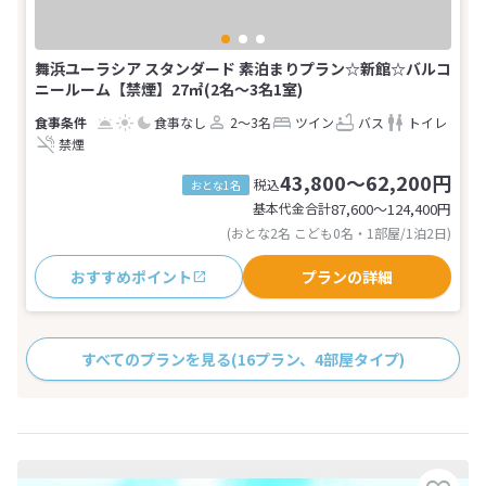
舞浜ユーラシア スタンダード 素泊まりプラン☆新館☆バルコ
ニールーム【禁煙】27㎡(2名～3名1室)
食事なし
2～3名
ツイン
バス
トイレ
禁煙
43,800～62,200円
税込
おとな1名
基本代金合計
87,600〜124,400
円
(おとな2名 こども0名・1部屋/1泊2日)
おすすめポイント
プランの詳細
すべてのプランを見る
(16プラン、4部屋タイプ)