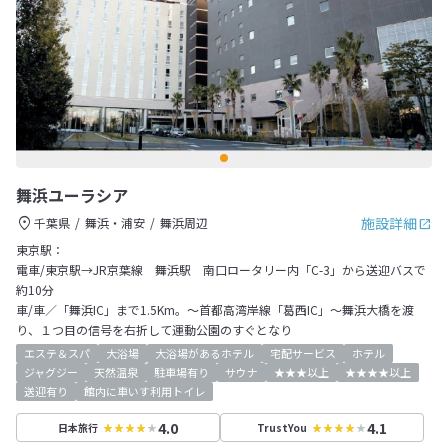
舞浜ユーラシア
施設詳細
千葉県
舞浜・浦安
舞浜周辺
東京駅：
電車/東京駅→JR京葉線 舞浜駅 南口ロータリー内「C-3」から送迎バスで
約10分
車/車／「舞浜IC」まで1.5Km。～首都高湾岸線「葛西IC」～舞浜大橋を渡
り、１つ目の信号を右折して運動公園のすぐとなり
エステ＆スパ
大浴場
大浴場があるホテル
宅配サービス
ホテル
ジャグジー
天然温泉
駐車場有り
サウナ
★★★以上
★★★★以上
送迎有り
館内に車いす利用トイレ
4.0
4.1
日本旅行
TrustYou