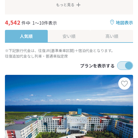
もっと見る
4,542
地図表示
件中
1～10件表示
人気順
安い順
高い順
※下記旅行代金は、往復JR(基準乗車区間)＋宿泊代金となります。
往復追加代金なし列車・普通車指定席
プランを表示する