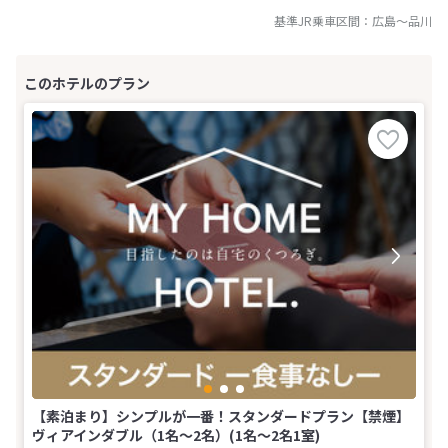
基準JR乗車区間：
広島
～
品川
【素泊まり】シンプルが一番！スタンダードプラン【禁煙】
ヴィアインダブル（1名〜2名）(1名～2名1室)