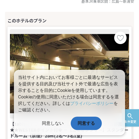
基準JR乗車区間：
広島
～
新浦安
当社サイト内においてお客様ごとに最適なサービス
を提供する目的及び当社サイト外で最適な広告を表
示することを目的にCookieを使用しています。
Cookieの使用に同意いただける場合は同意するを選
択してください。詳しくは
プライバシーポリシー
を
ご確認ください。
条件変更
同意しない
同意する
【tabiwaトラベル/WESTER会員限定】tabiwaSP首都圏
★★WESTERポイント付◆ －【エミオンタワー】スタンダー
ドルーム（禁煙）28㎡(2名～3名1室)