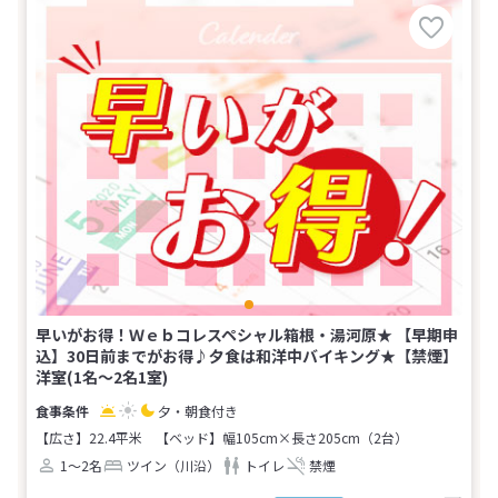
早いがお得！Ｗｅｂコレスペシャル箱根・湯河原★ 【早期申
込】30日前までがお得♪夕食は和洋中バイキング★【禁煙】
洋室(1名～2名1室)
夕・朝食付き
【広さ】22.4平米
【ベッド】幅105cm×長さ205cm（2台）
1～2名
ツイン（川沿）
トイレ
禁煙