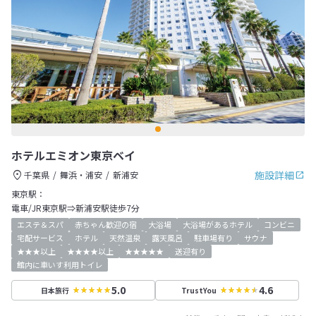
ホテルエミオン東京ベイ
施設詳細
千葉県
舞浜・浦安
新浦安
東京駅：
電車/JR東京駅⇒新浦安駅徒歩7分
エステ＆スパ
赤ちゃん歓迎の宿
大浴場
大浴場があるホテル
コンビニ
宅配サービス
ホテル
天然温泉
露天風呂
駐車場有り
サウナ
★★★以上
★★★★以上
★★★★★
送迎有り
館内に車いす利用トイレ
5.0
4.6
日本旅行
TrustYou