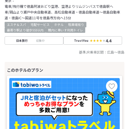
東京：
電車/飛行機で徳島阿波おどり空港、空港よりリムジンバスで徳島駅へ
車/岡山より瀬戸中央自動車道、高松自動車道・徳島自動車道～徳島自動車
道・徳島IC～国道11号を徳島市方向へ15分
エステ＆スパ
宅配サービス
ホテル
駐車場有り
最寄り駅より徒歩5分以内
館内に車いす利用トイレ
4.4
収集中
日本旅行
TrustYou
基準JR乗車区間：
広島
～
徳島