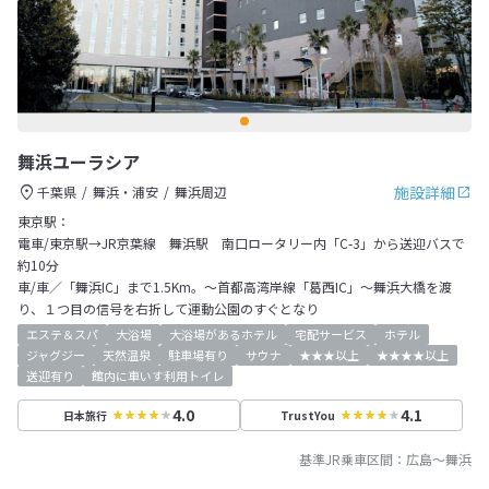
舞浜ユーラシア
施設詳細
千葉県
舞浜・浦安
舞浜周辺
東京駅：
電車/東京駅→JR京葉線 舞浜駅 南口ロータリー内「C-3」から送迎バスで
約10分
車/車／「舞浜IC」まで1.5Km。～首都高湾岸線「葛西IC」～舞浜大橋を渡
り、１つ目の信号を右折して運動公園のすぐとなり
エステ＆スパ
大浴場
大浴場があるホテル
宅配サービス
ホテル
ジャグジー
天然温泉
駐車場有り
サウナ
★★★以上
★★★★以上
送迎有り
館内に車いす利用トイレ
4.0
4.1
日本旅行
TrustYou
基準JR乗車区間：
広島
～
舞浜