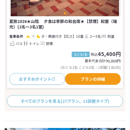
夏旅2026★山陰 夕食は季節の和会席★【禁煙】和室（瑞
光）(2名～3名1室)
夕・朝食付き
【広さ】10畳
2～5名
和室
バス
トイレ
禁煙
45,400円
税込
おとな1名
基本代金合計
90,800
円
(おとな2名 こども0名・1部屋/1泊2日)
おすすめポイント
プランの詳細
すべてのプランを見る
(27プラン、13部屋タイプ)