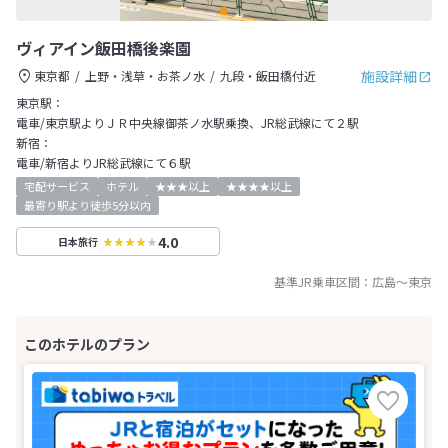
ヴィアイン飯田橋後楽園
施設詳細
東京都
上野・浅草・お茶ノ水
九段・飯田橋付近
東京駅：
電車/東京駅よりＪＲ中央線御茶ノ水駅乗換、JR総武線にて２駅
新宿：
電車/新宿よりJR総武線にて６駅
宅配サービス
ホテル
★★★以上
★★★★以上
最寄り駅より徒歩5分以内
4.0
日本旅行
基準JR乗車区間：
広島
～
東京