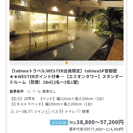
【tabiwaトラベル/WESTER会員限定】tabiwaSP首都圏
★★WESTERポイント付◆ －【エミオンタワー】スタンダー
ドルーム（禁煙）28㎡(2名～3名1室)
食事なし
【広さ】28平米
【ベッド】幅110cm×長さ200cm（2台）
【エキストラベッド】幅100cm×長さ200cm（1台）
1～3名
ツイン
バス
トイレ
禁煙
38,800～57,200円
税込
おとな1名
基本代金合計
77,600〜114,400
円