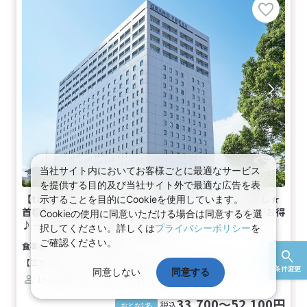
当社サイト内においてお客様ごとに最適なサービス
を提供する目的及び当社サイト外で最適な広告を表
【tabiwaトラベル/WESTER会員限定】tabiwaSP売尽し★
示することを目的にCookieを使用しています。
首都圏★WESTERポイント付 【早期申込】30日前までがお得
Cookieの使用に同意いただける場合は同意するを選
♪－【禁煙】ダブル(1名～2名1室)
択してください。詳しくは
プライバシーポリシー
を
ご確認ください。
食事なし
【広さ】17.3平米
【ベッド】幅140cm×長さ203cm（1台）
条件変更
同意しない
同意する
1～2名
ダブル
バス
トイレ
禁煙
33,700～52,100円
税込
おとな1名