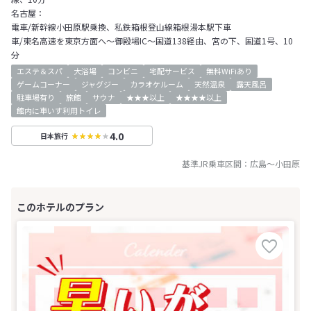
名古屋：
電車/新幹線小田原駅乗換、私鉄箱根登山線箱根湯本駅下車
車/東名高速を東京方面へ～御殿場IC～国道138経由、宮の下、国道1号、10
分
エステ＆スパ
大浴場
コンビニ
宅配サービス
無料WiFiあり
ゲームコーナー
ジャグジー
カラオケルーム
天然温泉
露天風呂
駐車場有り
旅館
サウナ
★★★以上
★★★★以上
館内に車いす利用トイレ
4.0
日本旅行
基準JR乗車区間：
広島
～
小田原