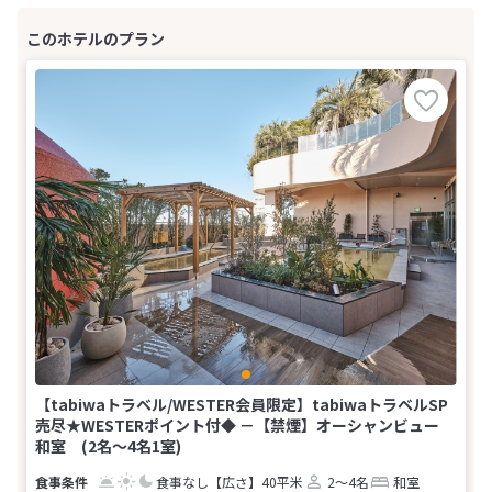
【tabiwaトラベル/WESTER会員限定】tabiwaトラベルSP
売尽★WESTERポイント付◆ －【禁煙】オーシャンビュー
和室 (2名～4名1室)
食事なし
【広さ】40平米
2～4名
和室