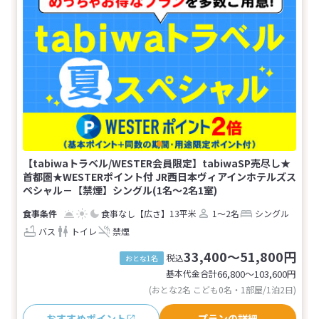
【tabiwaトラベル/WESTER会員限定】tabiwaSP売尽し★
首都圏★WESTERポイント付 JR西日本ヴィアインホテルズス
ペシャル－【禁煙】シングル(1名～2名1室)
食事なし
【広さ】13平米
1～2名
シングル
バス
トイレ
禁煙
33,400～51,800円
税込
おとな1名
基本代金合計
66,800〜103,600
円
(おとな2名 こども0名・1部屋/1泊2日)
おすすめポイント
プランの詳細