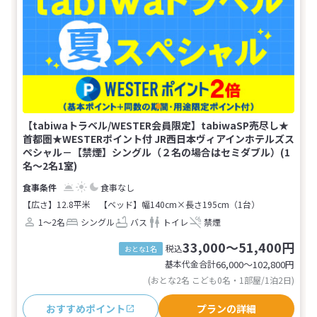
【tabiwaトラベル/WESTER会員限定】tabiwaSP売尽し★
首都圏★WESTERポイント付 JR西日本ヴィアインホテルズス
ペシャル－【禁煙】シングル（２名の場合はセミダブル）(1
名～2名1室)
食事なし
【広さ】12.8平米
【ベッド】幅140cm×長さ195cm（1台）
1～2名
シングル
バス
トイレ
禁煙
33,000～51,400円
税込
おとな1名
基本代金合計
66,000〜102,800
円
(おとな2名 こども0名・1部屋/1泊2日)
おすすめポイント
プランの詳細