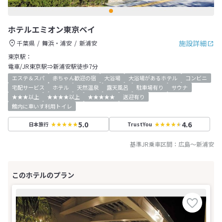
ホテルエミオン東京ベイ
施設詳細
千葉県
舞浜・浦安
新浦安
東京駅：
電車/JR東京駅⇒新浦安駅徒歩7分
エステ＆スパ
赤ちゃん歓迎の宿
大浴場
大浴場があるホテル
コンビニ
宅配サービス
ホテル
天然温泉
露天風呂
駐車場有り
サウナ
★★★以上
★★★★以上
★★★★★
送迎有り
館内に車いす利用トイレ
5.0
4.6
日本旅行
TrustYou
基準JR乗車区間：
広島
～
新浦安