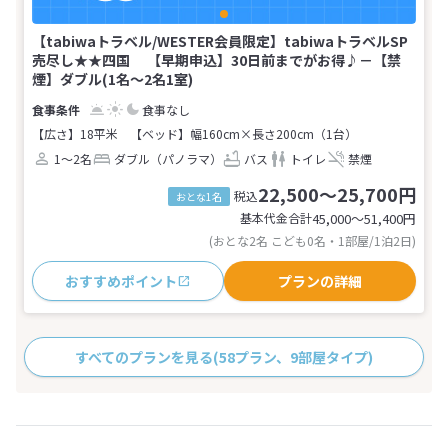
【tabiwaトラベル/WESTER会員限定】tabiwaトラベルSP
売尽し★★四国 【早期申込】30日前までがお得♪－【禁
煙】ダブル(1名～2名1室)
食事なし
【広さ】18平米
【ベッド】幅160cm×長さ200cm（1台）
1～2名
ダブル（パノラマ）
バス
トイレ
禁煙
22,500～25,700円
税込
おとな1名
基本代金合計
45,000〜51,400
円
(おとな2名 こども0名・1部屋/1泊2日)
おすすめポイント
プランの詳細
すべてのプランを見る
(58プラン、9部屋タイプ)