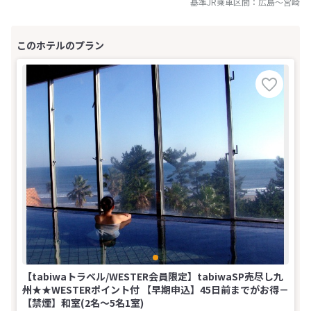
基準JR乗車区間：
広島
～
宮崎
【tabiwaトラベル/WESTER会員限定】tabiwaSP売尽し九
州★★WESTERポイント付 【早期申込】45日前までがお得－
【禁煙】和室(2名～5名1室)