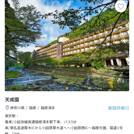
天成園
施設詳細
神奈川県
箱根
箱根湯本
東京駅：
電車/小田急線直通箱根湯本駅下車、バス5分
車/東名高速厚木ICから小田原厚木道へ～小田原西IC～箱根方面、国道1号
線、10分