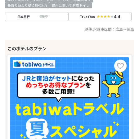
最寄り駅より徒歩5分以内
館内に車いす利用トイレ
4.4
収集中
日本旅行
TrustYou
基準JR乗車区間：
広島
～
徳島