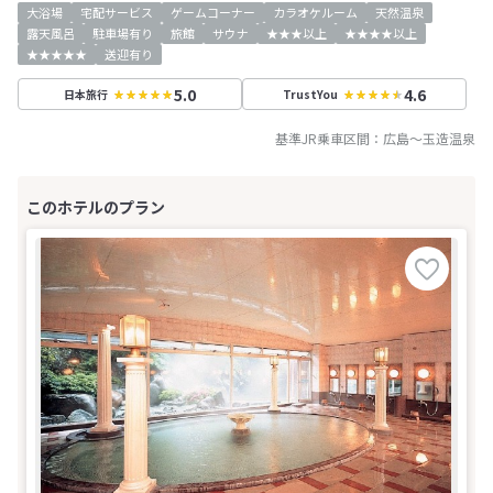
大浴場
宅配サービス
ゲームコーナー
カラオケルーム
天然温泉
露天風呂
駐車場有り
旅館
サウナ
★★★以上
★★★★以上
★★★★★
送迎有り
5.0
4.6
日本旅行
TrustYou
基準JR乗車区間：
広島
～
玉造温泉