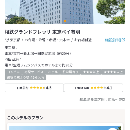
相鉄グランドフレッサ 東京ベイ有明
施設詳細
東京都
お台場・汐留・赤坂・六本木
お台場付近
東京駅：
電車/東京→新木場→国際展示場（約20分）
羽田空港：
電車/空港リムジンバスでホテルまで約30分
コンビニ
宅配サービス
ホテル
駐車場有り
★★★以上
★★★★以上
最寄り駅より徒歩5分以内
4.5
4.1
日本旅行
TrustYou
基準JR乗車区間：
広島
～
東京