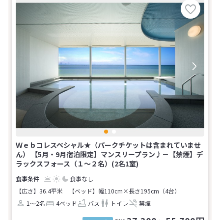
Ｗｅｂコレスペシャル★（パークチケットは含まれていませ
ん） 【5月・9月宿泊限定】マンスリープラン♪－【禁煙】デ
ラックスフォース（１～２名）(2名1室)
食事なし
【広さ】36.4平米
【ベッド】幅110cm×長さ195cm（4台）
1～2名
4ベッド
バス
トイレ
禁煙