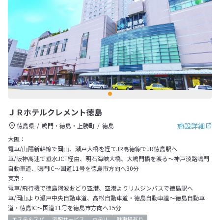
ＪＲホテルクレメント徳島
施設詳細
徳島県
鳴門・徳島・上勝町
徳島
大阪：
電車/山陽新幹線で岡山、瀬戸大橋を経てJR高徳線でJR徳島駅へ
車/阪神高速で垂水JCT経由、明石海峡大橋、大鳴門橋を渡る～神戸淡路鳴門
自動車道、鳴門IC～国道11号を徳島市方向へ30分
東京：
電車/飛行機で徳島阿波おどり空港、空港よりリムジンバスで徳島駅へ
車/岡山より瀬戸中央自動車道、高松自動車道・徳島自動車道～徳島自動車
道・徳島IC～国道11号を徳島市方向へ15分
エステ＆スパ
宅配サービス
ホテル
駐車場有り