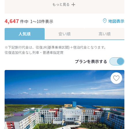
もっと見る
4,647
地図表示
件中
1～10件表示
人気順
安い順
高い順
※下記旅行代金は、往復JR(基準乗車区間)＋宿泊代金となります。
往復追加代金なし列車・普通車指定席
プランを表示する