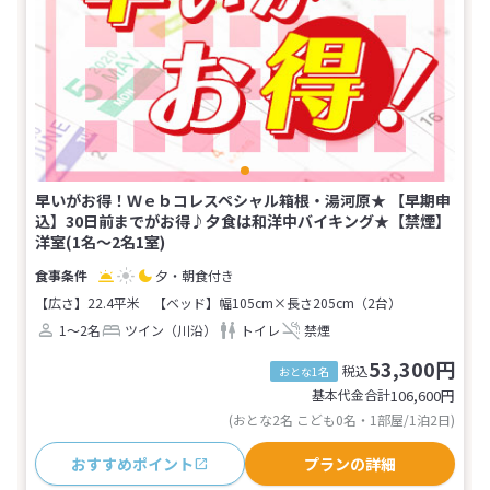
早いがお得！Ｗｅｂコレスペシャル箱根・湯河原★ 【早期申
込】30日前までがお得♪夕食は和洋中バイキング★【禁煙】
洋室(1名～2名1室)
夕・朝食付き
【広さ】22.4平米
【ベッド】幅105cm×長さ205cm（2台）
1～2名
ツイン（川沿）
トイレ
禁煙
53,300円
税込
おとな1名
基本代金合計
106,600
円
(おとな2名 こども0名・1部屋/1泊2日)
おすすめポイント
プランの詳細