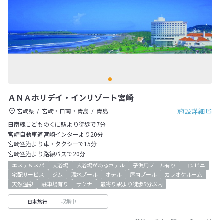
ＡＮＡホリデイ・インリゾート宮崎
施設詳細
宮崎県
宮崎・日南・青島
青島
日南線こどものくに駅より徒歩で7分
宮崎自動車道宮崎インターより20分
宮崎空港より車・タクシーで15分
宮崎空港より路線バスで20分
エステ＆スパ
大浴場
大浴場があるホテル
子供用プール有り
コンビニ
宅配サービス
ジム
温水プール
ホテル
屋内プール
カラオケルーム
天然温泉
駐車場有り
サウナ
最寄り駅より徒歩5分以内
収集中
日本旅行