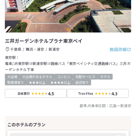
三井ガーデンホテルプラナ東京ベイ
施設詳細
千葉県
舞浜・浦安
新浦安
東京駅：
電車/JR東京駅⇒新浦安駅⇒路線バス「東京ベイシティ交通路線バス」三井ガ
ーデンホテル下車
大浴場
大浴場があるホテル
コンビニ
宅配サービス
ホテル
駐車場有り
★★★以上
★★★★以上
送迎有り
4.5
4.3
日本旅行
TrustYou
基準JR乗車区間：
広島
～
新浦安