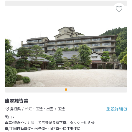
佳翠苑皆美
施設詳細
島根県
松江・玉造・出雲
玉造
岡山：
電車/特急やくも号にて玉造温泉駅下車、タクシー約５分
車/中国自動車道～米子道～山陰道～松江玉造IC