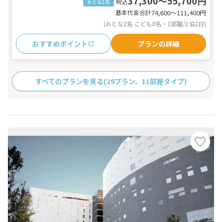
37,300～55,700円
税込
おとな1名
基本代金合計
74,600〜111,400
円
(おとな2名 こども0名・1部屋/1泊2日)
おすすめポイント
プランの詳細
すべてのプランを見る
(29プラン、11部屋タイプ)