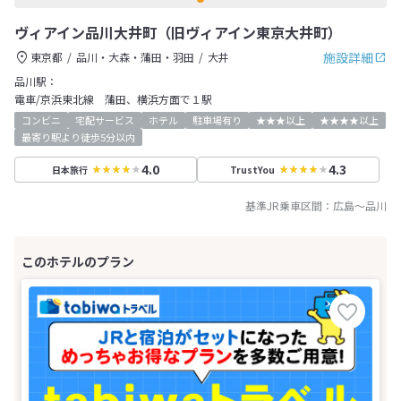
ヴィアイン品川大井町（旧ヴィアイン東京大井町）
施設詳細
東京都
品川・大森・蒲田・羽田
大井
品川駅：
電車/京浜東北線 蒲田、横浜方面で１駅
コンビニ
宅配サービス
ホテル
駐車場有り
★★★以上
★★★★以上
最寄り駅より徒歩5分以内
4.0
4.3
日本旅行
TrustYou
基準JR乗車区間：
広島
～
品川