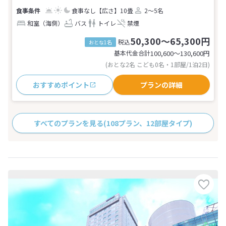
食事なし
【広さ】10畳
2～5名
和室（海側）
バス
トイレ
禁煙
50,300～65,300円
税込
おとな1名
基本代金合計
100,600〜130,600
円
(おとな2名 こども0名・1部屋/1泊2日)
おすすめポイント
プランの詳細
すべてのプランを見る
(108プラン、12部屋タイプ)