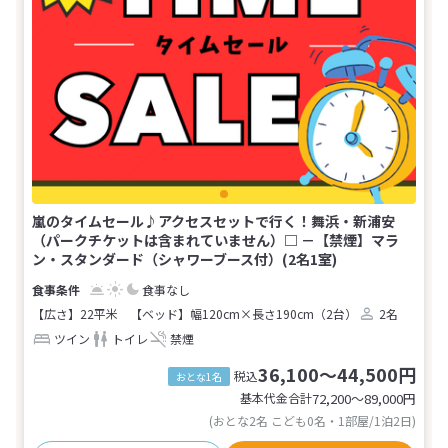
嵐のタイムセール♪アクセスセットで行く！舞浜・新浦安
（パークチケットは含まれていません）□ －【禁煙】マラ
ン・スタンダード（シャワーブース付）(2名1室)
食事なし
【広さ】22平米
【ベッド】幅120cm×長さ190cm（2台）
2名
ツイン
トイレ
禁煙
36,100～44,500円
税込
おとな1名
基本代金合計
72,200〜89,000
円
(おとな2名 こども0名・1部屋/1泊2日)