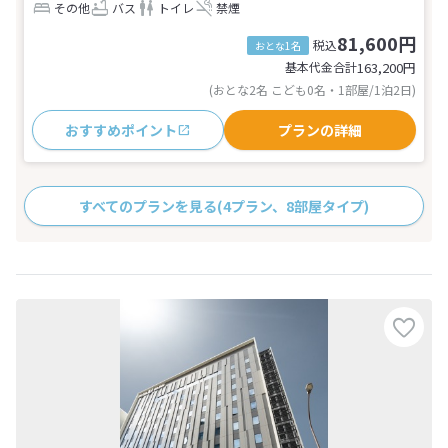
その他
バス
トイレ
禁煙
81,600円
税込
おとな1名
基本代金合計
163,200
円
(おとな2名 こども0名・1部屋/1泊2日)
おすすめポイント
プランの詳細
すべてのプランを見る
(4プラン、8部屋タイプ)