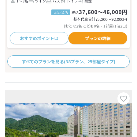
1～3名
ツイン
バス
トイレ
禁煙
37,600～46,000円
税込
おとな1名
基本代金合計
75,200〜92,000
円
(おとな2名 こども0名・1部屋/1泊2日)
おすすめポイント
プランの詳細
すべてのプランを見る
(38プラン、25部屋タイプ)