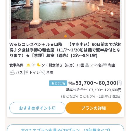
Ｗｅｂコレスペシャル★山陰 【早期申込】60日前までがお
得♪夕食は季節の和会席（11/7～3/20泊は茹で蟹半身付とな
ります）★【禁煙】和室（瑞光）(2名～5名1室)
夕・朝食付き
【広さ】10畳
2～5名
和室
バス
トイレ
禁煙
53,700～60,300円
税込
おとな1名
基本代金合計
107,400〜120,600
円
(おとな2名 こども0名・1部屋/1泊2日)
おすすめポイント
プランの詳細
すべてのプランを見る
(29プラン、18部屋タイプ)