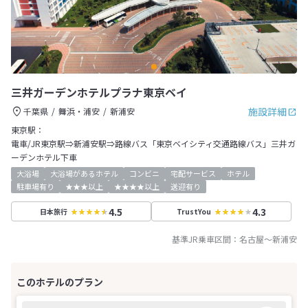
三井ガーデンホテルプラナ東京ベイ
施設詳細
千葉県
舞浜・浦安
新浦安
東京駅：
電車/JR東京駅⇒新浦安駅⇒路線バス「東京ベイシティ交通路線バス」三井ガ
ーデンホテル下車
大浴場
大浴場があるホテル
コンビニ
宅配サービス
ホテル
駐車場有り
★★★以上
★★★★以上
送迎有り
4.5
4.3
日本旅行
TrustYou
基準JR乗車区間：
名古屋
～
新浦安