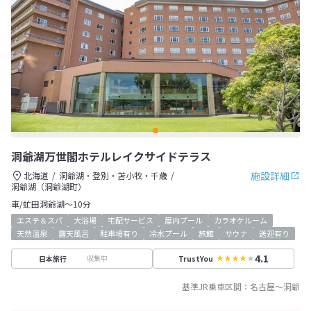
洞爺湖万世閣ホテルレイクサイドテラス
施設詳細
北海道
洞爺湖・登別・苫小牧・千歳
洞爺湖（洞爺湖町）
車/虻田洞爺湖～10分
エステ＆スパ
大浴場
宅配サービス
屋内プール
カラオケルーム
天然温泉
露天風呂
駐車場有り
冷水プール
旅館
サウナ
送迎有り
4.1
収集中
日本旅行
TrustYou
基準JR乗車区間：
名古屋
～
洞爺