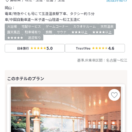
岡山：
電車/特急やくも号にて玉造温泉駅下車、タクシー約５分
車/中国自動車道～米子道～山陰道～松江玉造IC
大浴場
宅配サービス
ゲームコーナー
カラオケルーム
天然温泉
露天風呂
駐車場有り
旅館
サウナ
★★★以上
★★★★以上
★★★★★
送迎有り
5.0
4.6
日本旅行
TrustYou
基準JR乗車区間：
名古屋
～
松江