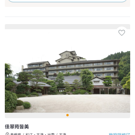
佳翠苑皆美
施設詳細
島根県
松江・玉造・出雲
玉造