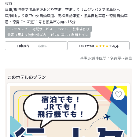
東京：
電車/飛行機で徳島阿波おどり空港、空港よりリムジンバスで徳島駅へ
車/岡山より瀬戸中央自動車道、高松自動車道・徳島自動車道～徳島自動車
道・徳島IC～国道11号を徳島市方向へ15分
エステ＆スパ
宅配サービス
ホテル
駐車場有り
最寄り駅より徒歩5分以内
館内に車いす利用トイレ
4.4
収集中
日本旅行
TrustYou
基準JR乗車区間：
名古屋
～
徳島