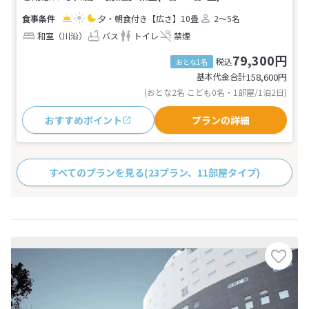
夕・朝食付き
【広さ】10畳
2～5名
和室（川沿）
バス
トイレ
禁煙
79,300円
税込
おとな1名
基本代金合計
158,600
円
(おとな2名 こども0名・1部屋/1泊2日)
おすすめポイント
プランの詳細
すべてのプランを見る
(23プラン、11部屋タイプ)