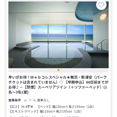
早いがお得！Ｗｅｂコレスペシャル★舞浜・新浦安（パーク
チケットは含まれていません）◇ 【早期申込】60日前までが
お得♪－【禁煙】スーペリアツイン（＋ソファーベッド）(1
名～3名1室)
食事なし
【広さ】30.4平米
【ベッド】幅120cm×長さ195cm（2台）
【エキストラベッド】幅110cm×長さ195cm（1台）