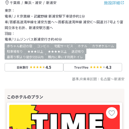
施設詳細
千葉県
舞浜・浦安
新浦安
東京：
電車/ＪＲ京葉線・武蔵野線 新浦安駅下車徒歩約1分
車/首都高速湾岸線を浦安方面へ～首都高速湾岸線 浦安IC～国道357号より富
岡立体を右折、新浦安駅方面へ
羽田：
電車/リムジンバス新浦安行き約40分
赤ちゃん歓迎の宿
コンビニ
宅配サービス
ホテル
カラオケルーム
駐車場有り
★★★以上
★★★★以上
送迎有り
最寄り駅より徒歩5分以内
館内に車いす利用トイレ
4.5
4.3
日本旅行
TrustYou
基準JR乗車区間：
名古屋
～
新浦安