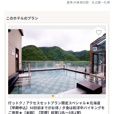
基準JR乗車区間：
名古屋
～
札幌
行っトク♪アクセスセットプラン限定スペシャル★北海道
【早期申込】30日前までがお得♪夕食は和洋中バイキングを
ご用意★【本館】【禁煙】和室(2名～5名1室)