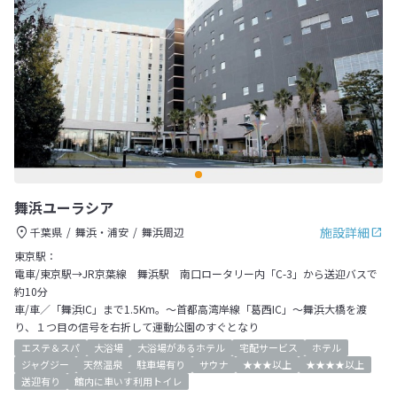
舞浜ユーラシア
施設詳細
千葉県
舞浜・浦安
舞浜周辺
東京駅：
電車/東京駅→JR京葉線 舞浜駅 南口ロータリー内「C-3」から送迎バスで
約10分
車/車／「舞浜IC」まで1.5Km。～首都高湾岸線「葛西IC」～舞浜大橋を渡
り、１つ目の信号を右折して運動公園のすぐとなり
エステ＆スパ
大浴場
大浴場があるホテル
宅配サービス
ホテル
ジャグジー
天然温泉
駐車場有り
サウナ
★★★以上
★★★★以上
送迎有り
館内に車いす利用トイレ