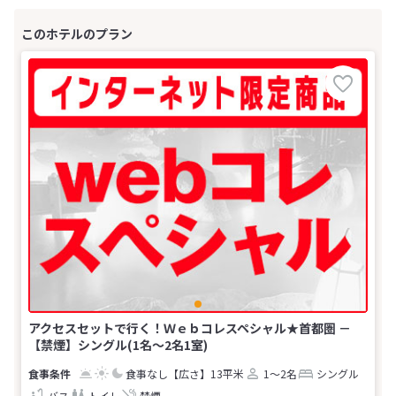
アクセスセットで行く！Ｗｅｂコレスペシャル★首都圏 －
【禁煙】シングル(1名～2名1室)
食事なし
【広さ】13平米
1～2名
シングル
バス
トイレ
禁煙