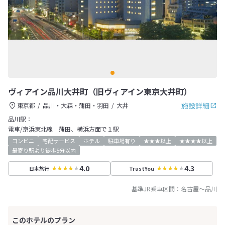
ヴィアイン品川大井町（旧ヴィアイン東京大井町）
施設詳細
東京都
品川・大森・蒲田・羽田
大井
品川駅：
電車/京浜東北線 蒲田、横浜方面で１駅
コンビニ
宅配サービス
ホテル
駐車場有り
★★★以上
★★★★以上
最寄り駅より徒歩5分以内
4.0
4.3
日本旅行
TrustYou
基準JR乗車区間：
名古屋
～
品川