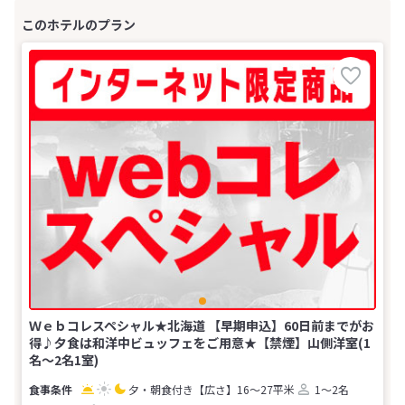
Ｗｅｂコレスペシャル★北海道 【早期申込】60日前までがお
得♪夕食は和洋中ビュッフェをご用意★【禁煙】山側洋室(1
名～2名1室)
夕・朝食付き
【広さ】16～27平米
1～2名