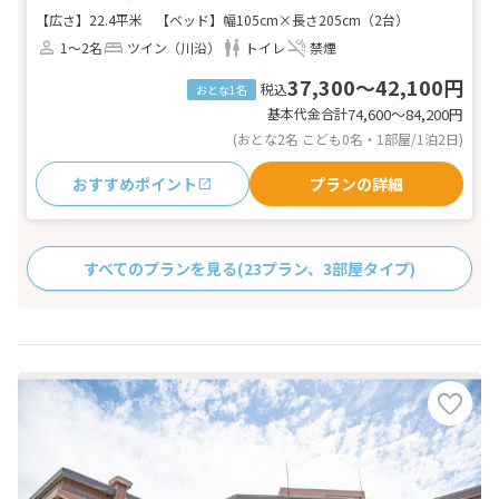
【広さ】22.4平米
【ベッド】幅105cm×長さ205cm（2台）
1～2名
ツイン（川沿）
トイレ
禁煙
37,300～42,100円
税込
おとな1名
基本代金合計
74,600〜84,200
円
(おとな2名 こども0名・1部屋/1泊2日)
おすすめポイント
プランの詳細
すべてのプランを見る
(23プラン、3部屋タイプ)