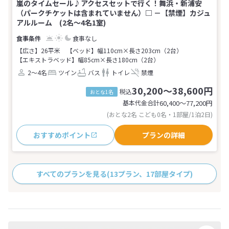
嵐のタイムセール♪アクセスセットで行く！舞浜・新浦安
（パークチケットは含まれていません）□ －【禁煙】カジュ
アルルーム (2名～4名1室)
食事なし
【広さ】26平米
【ベッド】幅110cm×長さ203cm（2台）
【エキストラベッド】幅85cm×長さ180cm（2台）
2～4名
ツイン
バス
トイレ
禁煙
30,200～38,600円
税込
おとな1名
基本代金合計
60,400〜77,200
円
(おとな2名 こども0名・1部屋/1泊2日)
おすすめポイント
プランの詳細
すべてのプランを見る
(13プラン、17部屋タイプ)