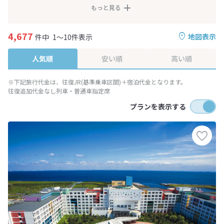
もっと見る
4,677
地図表示
件中
1～10件表示
人気順
安い順
高い順
※下記旅行代金は、往復JR(基準乗車区間)＋宿泊代金となります。
往復追加代金なし列車・普通車指定席
プランを表示する