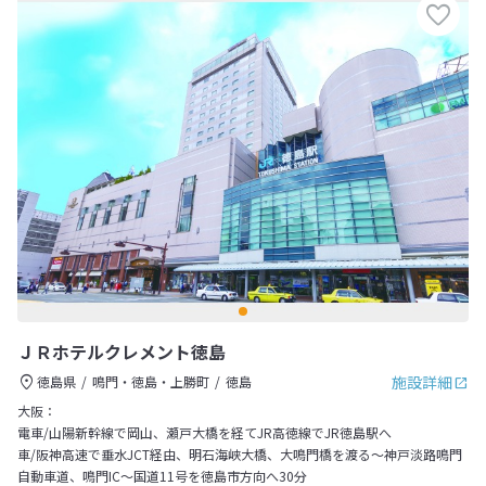
ＪＲホテルクレメント徳島
施設詳細
徳島県
鳴門・徳島・上勝町
徳島
大阪：
電車/山陽新幹線で岡山、瀬戸大橋を経てJR高徳線でJR徳島駅へ
車/阪神高速で垂水JCT経由、明石海峡大橋、大鳴門橋を渡る～神戸淡路鳴門
自動車道、鳴門IC～国道11号を徳島市方向へ30分