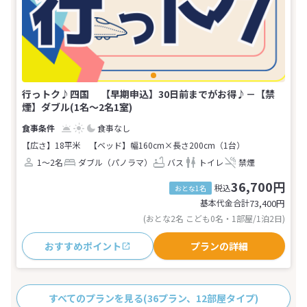
行っトク♪四国 【早期申込】30日前までがお得♪－【禁
煙】ダブル(1名～2名1室)
食事なし
【広さ】18平米
【ベッド】幅160cm×長さ200cm（1台）
1～2名
ダブル（パノラマ）
バス
トイレ
禁煙
36,700円
税込
おとな1名
基本代金合計
73,400
円
(おとな2名 こども0名・1部屋/1泊2日)
おすすめポイント
プランの詳細
すべてのプランを見る
(36プラン、12部屋タイプ)