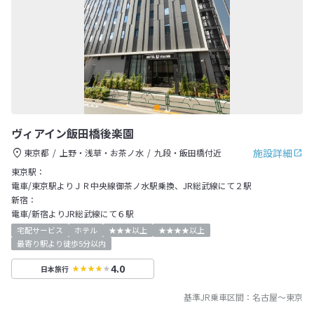
ヴィアイン飯田橋後楽園
施設詳細
東京都
上野・浅草・お茶ノ水
九段・飯田橋付近
東京駅：
電車/東京駅よりＪＲ中央線御茶ノ水駅乗換、JR総武線にて２駅
新宿：
電車/新宿よりJR総武線にて６駅
宅配サービス
ホテル
★★★以上
★★★★以上
最寄り駅より徒歩5分以内
4.0
日本旅行
基準JR乗車区間：
名古屋
～
東京