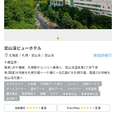
定山渓ビューホテル
施設詳細
北海道
札幌・定山渓
定山渓
千歳空港：
電車/JR千歳線、札幌駅からバスへ乗換え、定山渓温泉東2丁目下車
車/国道36号線を札幌方面へ～千歳IC～北広島ICを札幌方面、国道230号線を
定山渓方面へ
エステ＆スパ
大浴場
子供用プール有り
コンビニ
宅配サービス
ゲームコーナー
温水プール
屋内プール
ジャグジー
天然温泉
露天風呂
駐車場有り
旅館
サウナ
★★★以上
★★★★以上
送迎有り
4.0
3.9
日本旅行
TrustYou