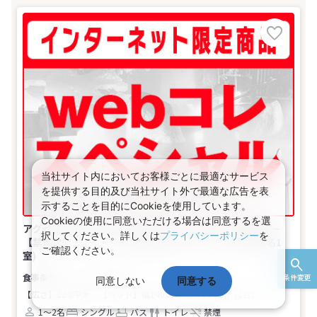
当社サイト内においてお客様ごとに最適なサービス
を提供する目的及び当社サイト外で最適な広告を表
示することを目的にCookieを使用しています。
Cookieの使用に同意いただける場合は同意するを選
アクセスセットで行く！Ｗｅｂコレスペシャル★首都圏 －
択してください。詳しくは
プライバシーポリシー
を
【禁煙】シングル（２名の場合はセミダブル）(1名～2名1
ご確認ください。
室)
食事なし
条件変更
同意しない
同意する
【広さ】12.8平米
【ベッド】幅140cm×長さ195cm（1台）
1～2名
シングル
バス
トイレ
禁煙