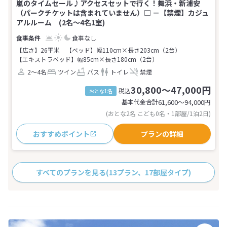
嵐のタイムセール♪アクセスセットで行く！舞浜・新浦安
（パークチケットは含まれていません）□ －【禁煙】カジュ
アルルーム (2名～4名1室)
食事なし
【広さ】26平米
【ベッド】幅110cm×長さ203cm（2台）
【エキストラベッド】幅85cm×長さ180cm（2台）
2～4名
ツイン
バス
トイレ
禁煙
30,800～47,000円
税込
おとな1名
基本代金合計
61,600〜94,000
円
(おとな2名 こども0名・1部屋/1泊2日)
おすすめポイント
プランの詳細
すべてのプランを見る
(13プラン、17部屋タイプ)