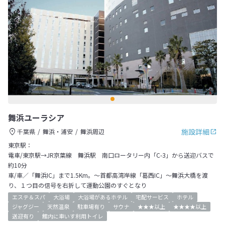
舞浜ユーラシア
施設詳細
千葉県
舞浜・浦安
舞浜周辺
東京駅：
電車/東京駅→JR京葉線 舞浜駅 南口ロータリー内「C-3」から送迎バスで
約10分
車/車／「舞浜IC」まで1.5Km。～首都高湾岸線「葛西IC」～舞浜大橋を渡
り、１つ目の信号を右折して運動公園のすぐとなり
エステ＆スパ
大浴場
大浴場があるホテル
宅配サービス
ホテル
ジャグジー
天然温泉
駐車場有り
サウナ
★★★以上
★★★★以上
送迎有り
館内に車いす利用トイレ