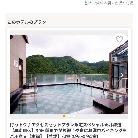
基準JR乗車区間：
金沢
～
札幌
行っトク♪アクセスセットプラン限定スペシャル★北海道
【早期申込】30日前までがお得♪夕食は和洋中バイキングを
ご用意★【本館】【禁煙】和室(2名～5名1室)