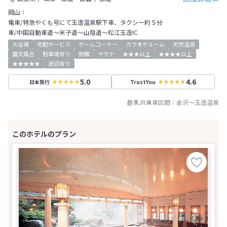
岡山：
電車/特急やくも号にて玉造温泉駅下車、タクシー約５分
車/中国自動車道～米子道～山陰道～松江玉造IC
大浴場
宅配サービス
ゲームコーナー
カラオケルーム
天然温泉
露天風呂
駐車場有り
旅館
サウナ
★★★以上
★★★★以上
★★★★★
送迎有り
5.0
4.6
日本旅行
TrustYou
基準JR乗車区間：
金沢
～
玉造温泉