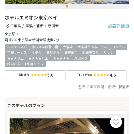
ホテルエミオン東京ベイ
施設詳細
千葉県
舞浜・浦安
新浦安
東京駅：
電車/JR東京駅⇒新浦安駅徒歩7分
エステ＆スパ
赤ちゃん歓迎の宿
大浴場
大浴場があるホテル
コンビニ
宅配サービス
ホテル
天然温泉
露天風呂
駐車場有り
サウナ
★★★以上
★★★★以上
★★★★★
送迎有り
館内に車いす利用トイレ
5.0
4.6
日本旅行
TrustYou
基準JR乗車区間：
金沢
～
新浦安