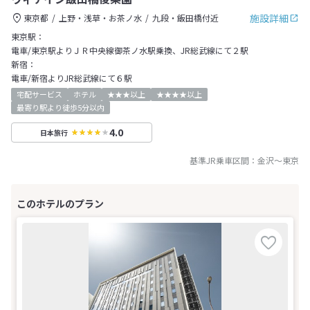
施設詳細
東京都
上野・浅草・お茶ノ水
九段・飯田橋付近
東京駅：
電車/東京駅よりＪＲ中央線御茶ノ水駅乗換、JR総武線にて２駅
新宿：
電車/新宿よりJR総武線にて６駅
宅配サービス
ホテル
★★★以上
★★★★以上
最寄り駅より徒歩5分以内
4.0
日本旅行
基準JR乗車区間：
金沢
～
東京