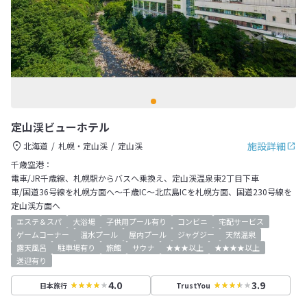
定山渓ビューホテル
施設詳細
北海道
札幌・定山渓
定山渓
千歳空港：
電車/JR千歳線、札幌駅からバスへ乗換え、定山渓温泉東2丁目下車
車/国道36号線を札幌方面へ～千歳IC～北広島ICを札幌方面、国道230号線を
定山渓方面へ
エステ＆スパ
大浴場
子供用プール有り
コンビニ
宅配サービス
ゲームコーナー
温水プール
屋内プール
ジャグジー
天然温泉
露天風呂
駐車場有り
旅館
サウナ
★★★以上
★★★★以上
送迎有り
4.0
3.9
日本旅行
TrustYou