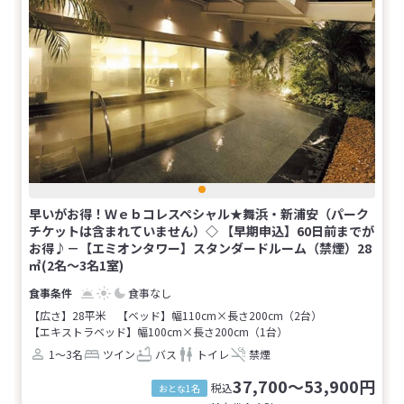
早いがお得！Ｗｅｂコレスペシャル★舞浜・新浦安（パーク
チケットは含まれていません）◇ 【早期申込】60日前までが
お得♪－【エミオンタワー】スタンダードルーム（禁煙）28
㎡(2名～3名1室)
食事なし
【広さ】28平米
【ベッド】幅110cm×長さ200cm（2台）
【エキストラベッド】幅100cm×長さ200cm（1台）
1～3名
ツイン
バス
トイレ
禁煙
37,700～53,900円
税込
おとな1名