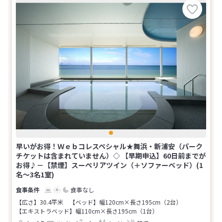
早いがお得！Ｗｅｂコレスペシャル★舞浜・新浦安（パーク
チケットは含まれていません）◇ 【早期申込】60日前までが
お得♪－【禁煙】スーペリアツイン（＋ソファーベッド）(1
名～3名1室)
食事なし
【広さ】30.4平米
【ベッド】幅120cm×長さ195cm（2台）
【エキストラベッド】幅110cm×長さ195cm（1台）