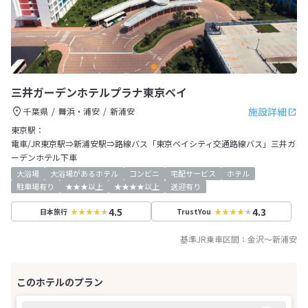
三井ガーデンホテルプラナ東京ベイ
施設詳細
千葉県
舞浜・浦安
新浦安
東京駅：
電車/JR東京駅⇒新浦安駅⇒路線バス「東京ベイシティ交通路線バス」三井ガ
ーデンホテル下車
大浴場
大浴場があるホテル
コンビニ
宅配サービス
ホテル
駐車場有り
★★★以上
★★★★以上
送迎有り
4.5
4.3
日本旅行
TrustYou
基準JR乗車区間：
金沢
～
新浦安