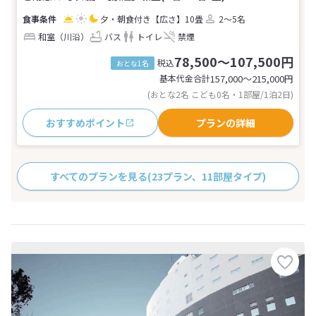
夕・朝食付き
【広さ】10畳
2～5名
和室（川沿）
バス
トイレ
禁煙
78,500～107,500円
税込
おとな1名
基本代金合計
157,000〜215,000
円
(おとな2名 こども0名・1部屋/1泊2日)
おすすめポイント
プランの詳細
すべてのプランを見る
(23プラン、11部屋タイプ)