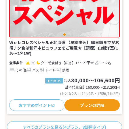
Ｗｅｂコレスペシャル★北海道 【早期申込】60日前までがお
得♪夕食は和洋中ビュッフェをご用意★【禁煙】山側洋室(1
名～2名1室)
夕・朝食付き
【広さ】16～27平米
1～2名
その他
バス
トイレ
禁煙
80,000～106,600円
税込
おとな1名
基本代金合計
160,000〜213,200
円
(おとな2名 こども0名・1部屋/1泊2日)
おすすめポイント
プランの詳細
すべてのプランを見る
(4プラン、8部屋タイプ)