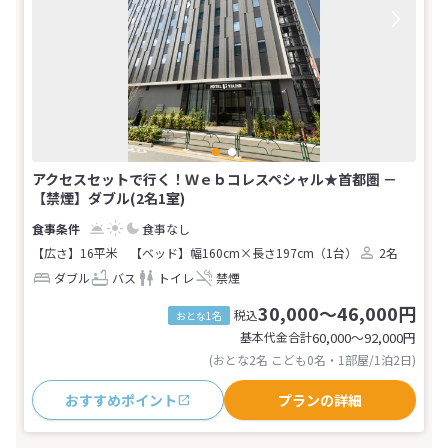
アクセスセットで行く！Ｗｅｂコレスペシャル★首都圏 －
【禁煙】ダブル(2名1室)
食事なし
【広さ】16平米
【ベッド】幅160cm×長さ197cm（1台）
2名
ダブル
バス
トイレ
禁煙
30,000～46,000円
税込
おとな1名
基本代金合計
60,000〜92,000
円
(おとな2名 こども0名・1部屋/1泊2日)
おすすめポイント
プランの詳細