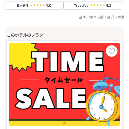
4.0
4.1
日本旅行
TrustYou
基準JR乗車区間：
金沢
～
舞浜