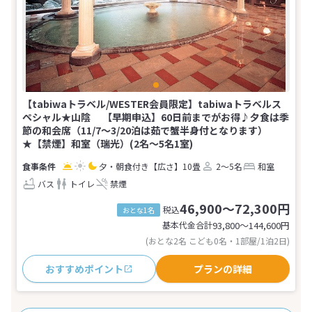
【tabiwaトラベル/WESTER会員限定】tabiwaトラベルス
ペシャル★山陰 【早期申込】60日前までがお得♪夕食は季
節の和会席（11/7～3/20泊は茹で蟹半身付となります）
★【禁煙】和室（瑞光）(2名～5名1室)
夕・朝食付き
【広さ】10畳
2～5名
和室
バス
トイレ
禁煙
46,900～72,300円
税込
おとな1名
基本代金合計
93,800〜144,600
円
(おとな2名 こども0名・1部屋/1泊2日)
おすすめポイント
プランの詳細