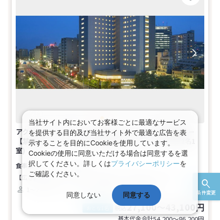
当社サイト内においてお客様ごとに最適なサービス
アクセスセットで行く！Ｗｅｂコレスペシャル★首都圏 －
を提供する目的及び当社サイト外で最適な広告を表
【禁煙】シングル（２名の場合はセミダブル）(1名～2名1
示することを目的にCookieを使用しています。
室)
Cookieの使用に同意いただける場合は同意するを選
択してください。詳しくは
プライバシーポリシー
を
食事なし
ご確認ください。
【広さ】12.8平米
【ベッド】幅140cm×長さ195cm（1台）
1～2名
シングル
バス
トイレ
禁煙
条件変更
同意しない
同意する
27,100～43,100円
税込
おとな1名
基本代金合計
54,200〜86,200
円