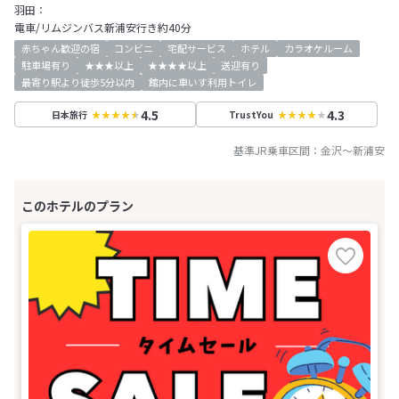
羽田：
電車/リムジンバス新浦安行き約40分
赤ちゃん歓迎の宿
コンビニ
宅配サービス
ホテル
カラオケルーム
駐車場有り
★★★以上
★★★★以上
送迎有り
最寄り駅より徒歩5分以内
館内に車いす利用トイレ
4.5
4.3
日本旅行
TrustYou
基準JR乗車区間：
金沢
～
新浦安