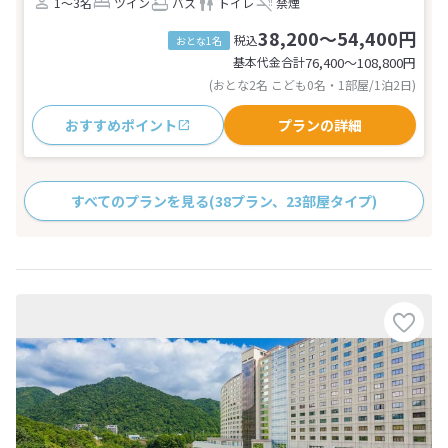
1～3名
ツイン
バス
トイレ
禁煙
38,200～54,400円
税込
おとな1名
基本代金合計
76,400〜108,800
円
(おとな2名 こども0名・1部屋/1泊2日)
おすすめポイント
プランの詳細
すべてのプランを見る
(38プラン、23部屋タイプ)