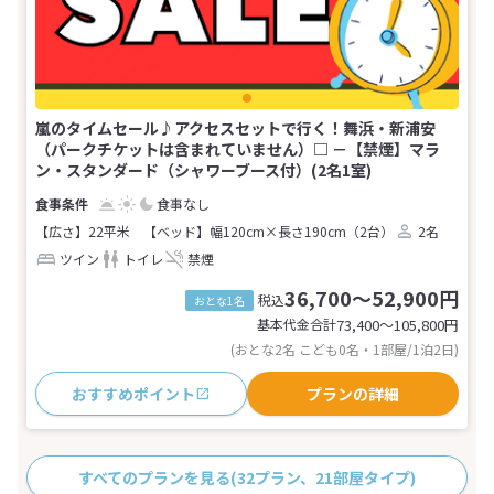
嵐のタイムセール♪アクセスセットで行く！舞浜・新浦安
（パークチケットは含まれていません）□ －【禁煙】マラ
ン・スタンダード（シャワーブース付）(2名1室)
食事なし
【広さ】22平米
【ベッド】幅120cm×長さ190cm（2台）
2名
ツイン
トイレ
禁煙
36,700～52,900円
税込
おとな1名
基本代金合計
73,400〜105,800
円
(おとな2名 こども0名・1部屋/1泊2日)
おすすめポイント
プランの詳細
すべてのプランを見る
(32プラン、21部屋タイプ)