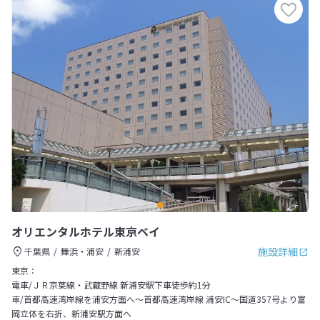
オリエンタルホテル東京ベイ
施設詳細
千葉県
舞浜・浦安
新浦安
東京：
電車/ＪＲ京葉線・武蔵野線 新浦安駅下車徒歩約1分
車/首都高速湾岸線を浦安方面へ～首都高速湾岸線 浦安IC～国道357号より富
岡立体を右折、新浦安駅方面へ