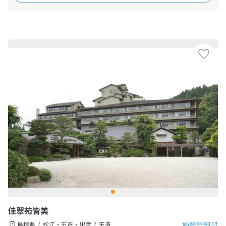
佳翠苑皆美
施設詳細
島根県
松江・玉造・出雲
玉造