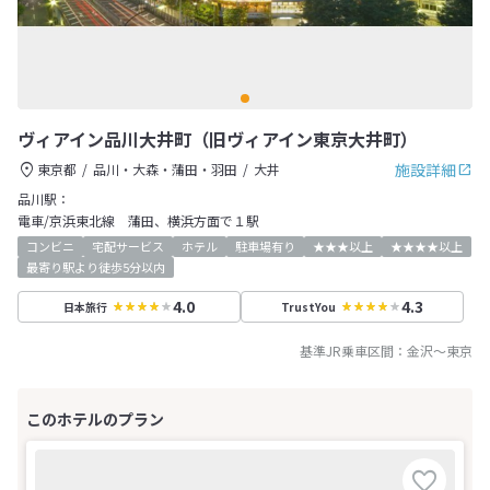
ヴィアイン品川大井町（旧ヴィアイン東京大井町）
施設詳細
東京都
品川・大森・蒲田・羽田
大井
品川駅：
電車/京浜東北線 蒲田、横浜方面で１駅
コンビニ
宅配サービス
ホテル
駐車場有り
★★★以上
★★★★以上
最寄り駅より徒歩5分以内
4.0
4.3
日本旅行
TrustYou
基準JR乗車区間：
金沢
～
東京