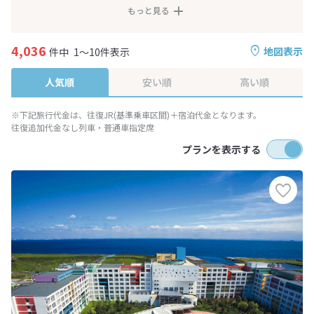
もっと見る
4,036
地図表示
件中
1～10件表示
人気順
安い順
高い順
※下記旅行代金は、往復JR(基準乗車区間)＋宿泊代金となります。
往復追加代金なし列車・普通車指定席
プランを表示する