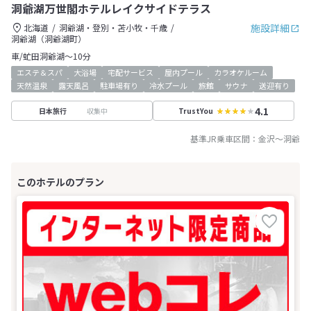
洞爺湖万世閣ホテルレイクサイドテラス
施設詳細
北海道
洞爺湖・登別・苫小牧・千歳
洞爺湖（洞爺湖町）
車/虻田洞爺湖～10分
エステ＆スパ
大浴場
宅配サービス
屋内プール
カラオケルーム
天然温泉
露天風呂
駐車場有り
冷水プール
旅館
サウナ
送迎有り
4.1
収集中
日本旅行
TrustYou
基準JR乗車区間：
金沢
～
洞爺