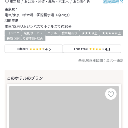
施設詳細
東京都
お台場・汐留・赤坂・六本木
お台場付近
東京駅：
電車/東京→新木場→国際展示場（約20分）
羽田空港：
電車/空港リムジンバスでホテルまで約30分
コンビニ
宅配サービス
ホテル
駐車場有り
★★★以上
★★★★以上
最寄り駅より徒歩5分以内
4.5
4.1
日本旅行
TrustYou
基準JR乗車区間：
金沢
～
東京