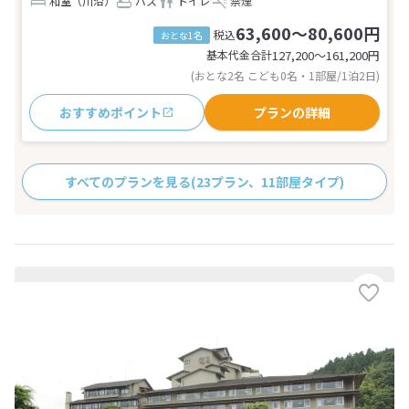
和室（川沿）
バス
トイレ
禁煙
63,600～80,600円
税込
おとな1名
基本代金合計
127,200〜161,200
円
(おとな2名 こども0名・1部屋/1泊2日)
おすすめポイント
プランの詳細
すべてのプランを見る
(23プラン、11部屋タイプ)