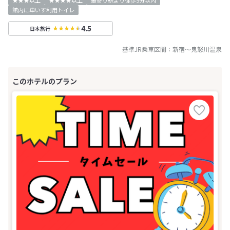
館内に車いす利用トイレ
4.5
日本旅行
基準JR乗車区間：
新宿
～
鬼怒川温泉