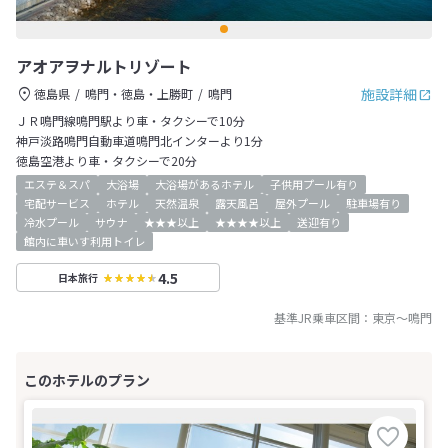
アオアヲナルトリゾート
施設詳細
徳島県
鳴門・徳島・上勝町
鳴門
ＪＲ鳴門線鳴門駅より車・タクシーで10分
神戸淡路鳴門自動車道鳴門北インターより1分
徳島空港より車・タクシーで20分
エステ＆スパ
大浴場
大浴場があるホテル
子供用プール有り
宅配サービス
ホテル
天然温泉
露天風呂
屋外プール
駐車場有り
冷水プール
サウナ
★★★以上
★★★★以上
送迎有り
館内に車いす利用トイレ
4.5
日本旅行
基準JR乗車区間：
東京
～
鳴門