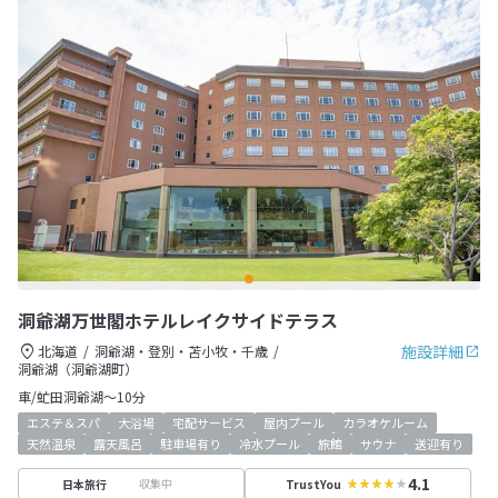
洞爺湖万世閣ホテルレイクサイドテラス
施設詳細
北海道
洞爺湖・登別・苫小牧・千歳
洞爺湖（洞爺湖町）
車/虻田洞爺湖～10分
エステ＆スパ
大浴場
宅配サービス
屋内プール
カラオケルーム
天然温泉
露天風呂
駐車場有り
冷水プール
旅館
サウナ
送迎有り
4.1
収集中
日本旅行
TrustYou