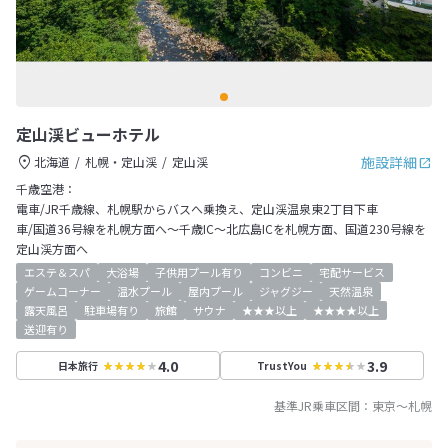
定山渓ビューホテル
施設詳細
北海道
札幌・定山渓
定山渓
千歳空港：
電車/JR千歳線、札幌駅からバスへ乗換え、定山渓温泉東2丁目下車
車/国道36号線を札幌方面へ～千歳IC～北広島ICを札幌方面、国道230号線を
定山渓方面へ
エステ＆スパ
大浴場
子供用プール有り
コンビニ
宅配サービス
ゲームコーナー
温水プール
屋内プール
ジャグジー
天然温泉
露天風呂
駐車場有り
旅館
サウナ
★★★以上
★★★★以上
送迎有り
4.0
3.9
日本旅行
TrustYou
基準JR乗車区間：
東京
～
札幌