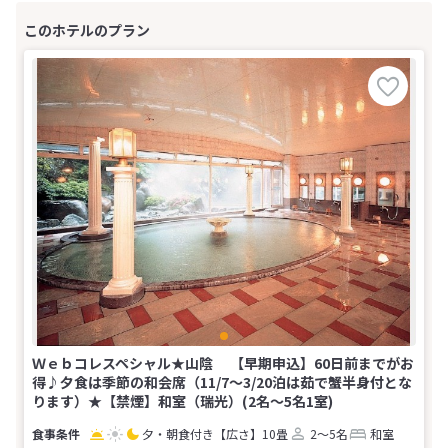
Ｗｅｂコレスペシャル★山陰 【早期申込】60日前までがお
得♪夕食は季節の和会席（11/7～3/20泊は茹で蟹半身付とな
ります）★【禁煙】和室（瑞光）(2名～5名1室)
夕・朝食付き
【広さ】10畳
2～5名
和室