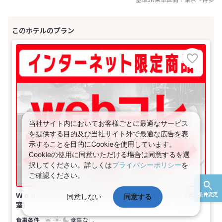
当社サイト内においてお客様ごとに最適なサービス
を提供する目的及び当社サイト外で最適な広告を表
示することを目的にCookieを使用しています。
Cookieの使用に同意いただける場合は同意するを選
択してください。詳しくは
プライバシーポリシー
を
ご確認ください。
Ｗｅｂコレスペシャル★九州 －【禁煙】ダブル(1名～2名1
条件変更
同意しない
同意する
室)
食事なし