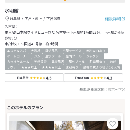
水明館
施設詳細
岐阜県
下呂・郡上
下呂温泉
名古屋：
電車/高山本線ワイドビューひだ 名古屋～下呂駅約1時間28分、下呂駅から徒
歩約3分
車/小牧I.C～国道41号線 約2時間
エステ＆スパ
大浴場
貸切風呂
宅配サービス
無料WiFiあり
ゲームコーナー
ジム
温水プール
屋内プール
ジャグジー
カラオケルーム
天然温泉
露天風呂
屋外プール
駐車場有り
旅館
サウナ
★★★以上
★★★★以上
送迎有り
最寄り駅より徒歩5分以内
4.5
4.2
日本旅行
TrustYou
基準JR乗車区間：
東京
～
下呂