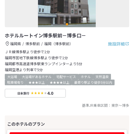
ホテルルートイン博多駅前－博多口－
施設詳細
福岡県
博多駅前
福岡（博多駅前）
ＪＲ線博多駅より徒歩で1分
福岡市営地下鉄線博多駅より徒歩で1分
福岡都市高速道博多駅東ランプインターより5分
福岡空港より列車で5分
大浴場
大浴場があるホテル
宅配サービス
ホテル
天然温泉
駐車場有り
★★★以上
★★★★以上
最寄り駅より徒歩5分以内
4.0
日本旅行
基準JR乗車区間：
東京
～
博多