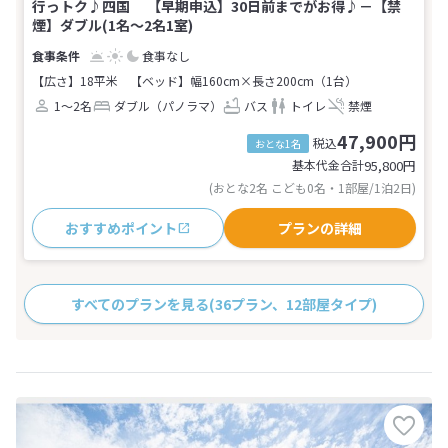
行っトク♪四国 【早期申込】30日前までがお得♪－【禁
煙】ダブル(1名～2名1室)
食事なし
【広さ】18平米
【ベッド】幅160cm×長さ200cm（1台）
1～2名
ダブル（パノラマ）
バス
トイレ
禁煙
47,900円
税込
おとな1名
基本代金合計
95,800
円
(おとな2名 こども0名・1部屋/1泊2日)
おすすめポイント
プランの詳細
すべてのプランを見る
(36プラン、12部屋タイプ)