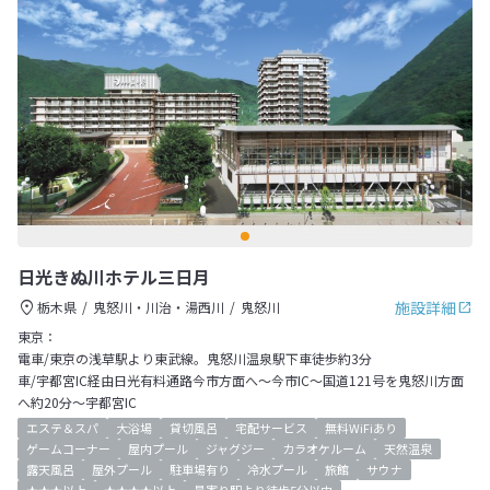
日光きぬ川ホテル三日月
施設詳細
栃木県
鬼怒川・川治・湯西川
鬼怒川
東京：
電車/東京の浅草駅より東武線。鬼怒川温泉駅下車徒歩約3分
車/宇都宮IC経由日光有料通路今市方面へ～今市IC～国道121号を鬼怒川方面
へ約20分～宇都宮IC
エステ＆スパ
大浴場
貸切風呂
宅配サービス
無料WiFiあり
ゲームコーナー
屋内プール
ジャグジー
カラオケルーム
天然温泉
露天風呂
屋外プール
駐車場有り
冷水プール
旅館
サウナ
★★★以上
★★★★以上
最寄り駅より徒歩5分以内