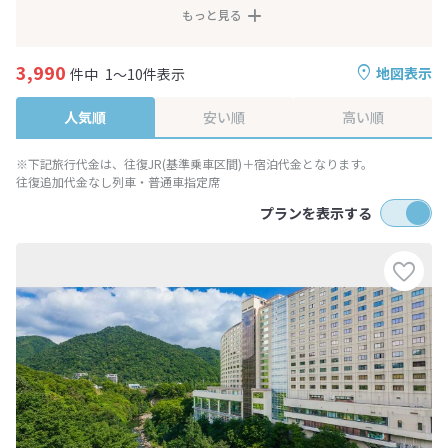
もっと見る
3,990
地図表示
件中
1～10件表示
人気順
安い順
高い順
※下記旅行代金は、往復JR(基準乗車区間)＋宿泊代金となります。
往復追加代金なし列車・普通車指定席
プランを表示する