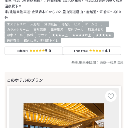
電車/特急（敦賀駅乗換）北陸新幹線（金沢駅乗換）特急又は普通列車で和倉
温泉駅下車
車/北陸自動車道･金沢森本ICからのと里山海道経由・能越道～和倉IC～約10
分
エステ＆スパ
大浴場
貸切風呂
宅配サービス
ゲームコーナー
カラオケルーム
天然温泉
露天風呂
屋外プール
駐車場有り
冷水プール
旅館
サウナ
★★★以上
★★★★以上
★★★★★
送迎有り
館内に車いす利用トイレ
5.0
4.1
日本旅行
TrustYou
基準JR乗車区間：
東京
～
和倉温泉