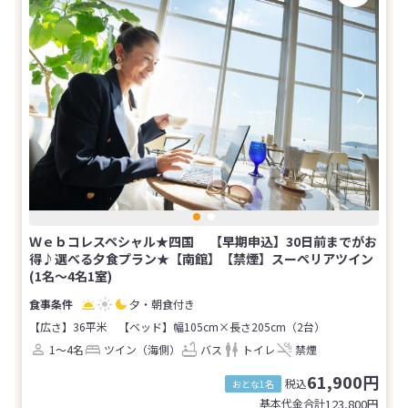
Ｗｅｂコレスペシャル★四国 【早期申込】30日前までがお
得♪選べる夕食プラン★【南館】【禁煙】スーペリアツイン
(1名～4名1室)
夕・朝食付き
【広さ】36平米
【ベッド】幅105cm×長さ205cm（2台）
1～4名
ツイン（海側）
バス
トイレ
禁煙
61,900円
税込
おとな1名
基本代金合計
123,800
円