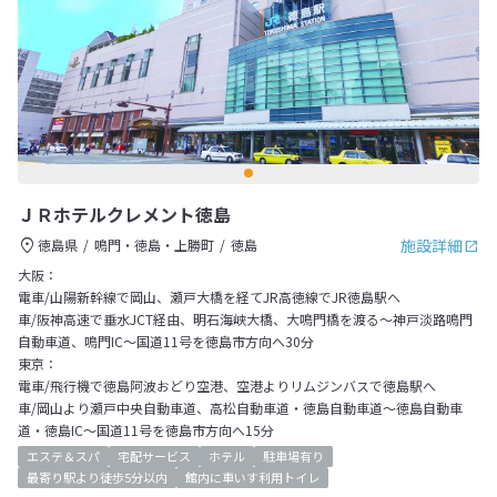
ＪＲホテルクレメント徳島
施設詳細
徳島県
鳴門・徳島・上勝町
徳島
大阪：
電車/山陽新幹線で岡山、瀬戸大橋を経てJR高徳線でJR徳島駅へ
車/阪神高速で垂水JCT経由、明石海峡大橋、大鳴門橋を渡る～神戸淡路鳴門
自動車道、鳴門IC～国道11号を徳島市方向へ30分
東京：
電車/飛行機で徳島阿波おどり空港、空港よりリムジンバスで徳島駅へ
車/岡山より瀬戸中央自動車道、高松自動車道・徳島自動車道～徳島自動車
道・徳島IC～国道11号を徳島市方向へ15分
エステ＆スパ
宅配サービス
ホテル
駐車場有り
最寄り駅より徒歩5分以内
館内に車いす利用トイレ