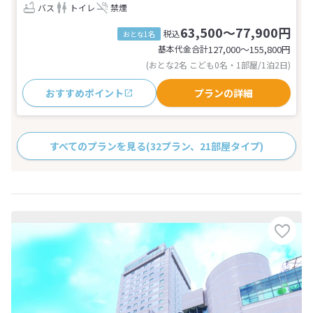
バス
トイレ
禁煙
63,500～77,900円
税込
おとな1名
基本代金合計
127,000〜155,800
円
(おとな2名 こども0名・1部屋/1泊2日)
おすすめポイント
プランの詳細
すべてのプランを見る
(32プラン、21部屋タイプ)