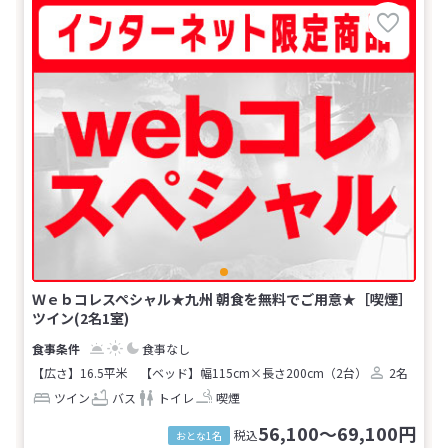
Ｗｅｂコレスペシャル★九州 朝食を無料でご用意★［喫煙］
ツイン(2名1室)
食事なし
【広さ】16.5平米
【ベッド】幅115cm×長さ200cm（2台）
2名
ツイン
バス
トイレ
喫煙
56,100～69,100円
税込
おとな1名