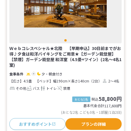
Ｗｅｂコレスペシャル★北陸 【早期申込】30日前までがお
得♪夕食は和洋バイキングをご用意★【ガーデン能登屋】
【禁煙】ガーデン能登屋 和洋室（4.5畳+ツイン）(2名～4名1
室)
夕・朝食付き
【広さ】4.5畳
【ベッド】幅190cm×長さ140cm（2台）
2～4名
その他
バス
トイレ
禁煙
58,800円
税込
おとな1名
基本代金合計
117,600
円
(おとな2名 こども0名・1部屋/1泊2日)
おすすめポイント
プランの詳細