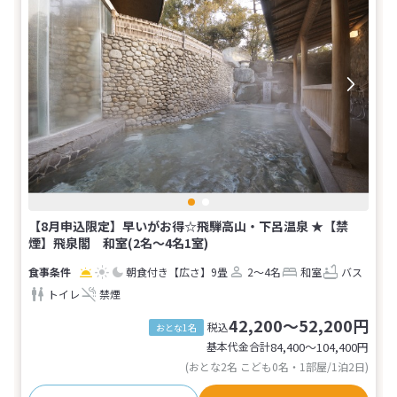
【8月申込限定】早いがお得☆飛騨高山・下呂温泉 ★【禁
煙】飛泉閣 和室(2名～4名1室)
朝食付き
【広さ】9畳
2～4名
和室
バス
トイレ
禁煙
42,200～52,200円
税込
おとな1名
基本代金合計
84,400〜104,400
円
(おとな2名 こども0名・1部屋/1泊2日)