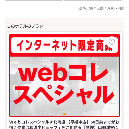
基準JR乗車区間：
東京
～
洞爺
Ｗｅｂコレスペシャル★北海道 【早期申込】60日前までがお
得♪夕食は和洋中ビュッフェをご用意★【禁煙】山側洋室(1