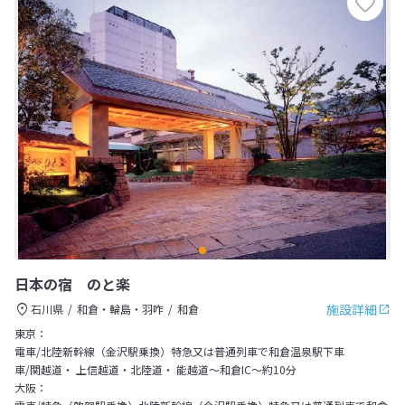
日本の宿 のと楽
施設詳細
石川県
和倉・輪島・羽咋
和倉
東京：
電車/北陸新幹線（金沢駅乗換）特急又は普通列車で和倉温泉駅下車
車/関越道・ 上信越道・北陸道・ 能越道～和倉IC～約10分
大阪：