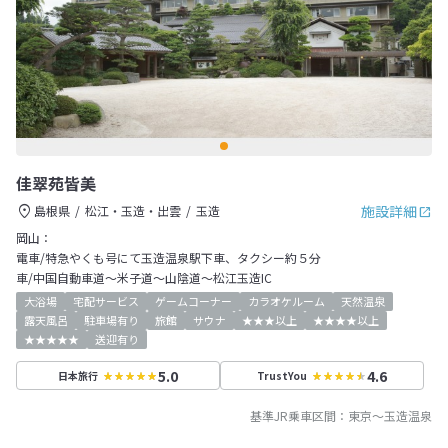
佳翠苑皆美
施設詳細
島根県
松江・玉造・出雲
玉造
岡山：
電車/特急やくも号にて玉造温泉駅下車、タクシー約５分
車/中国自動車道～米子道～山陰道～松江玉造IC
大浴場
宅配サービス
ゲームコーナー
カラオケルーム
天然温泉
露天風呂
駐車場有り
旅館
サウナ
★★★以上
★★★★以上
★★★★★
送迎有り
5.0
4.6
日本旅行
TrustYou
基準JR乗車区間：
東京
～
玉造温泉