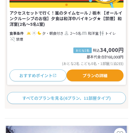
アクセスセットで行く！嵐のタイムセール♪栃木 【オールイ
ンクルーシブのお宿】夕食は和洋中バイキング★【禁煙】和
洋室(2名～5名1室)
夕・朝食付き
2～5名
和洋室
トイレ
禁煙
34,000円
税込
おとな1名
基本代金合計
68,000
円
(おとな2名 こども0名・1部屋/1泊2日)
おすすめポイント
プランの詳細
すべてのプランを見る
(6プラン、11部屋タイプ)