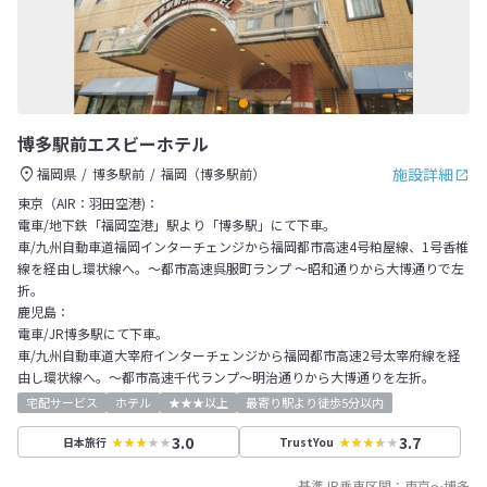
博多駅前エスビーホテル
施設詳細
福岡県
博多駅前
福岡（博多駅前）
東京（AIR：羽田空港)：
電車/地下鉄「福岡空港」駅より「博多駅」にて下車。
車/九州自動車道福岡インターチェンジから福岡都市高速4号粕屋線、1号香椎
線を経由し環状線へ。～都市高速呉服町ランプ ～昭和通りから大博通りで左
折。
鹿児島：
電車/JR博多駅にて下車。
車/九州自動車道大宰府インターチェンジから福岡都市高速2号太宰府線を経
由し環状線へ。～都市高速千代ランプ～明治通りから大博通りを左折。
宅配サービス
ホテル
★★★以上
最寄り駅より徒歩5分以内
3.0
3.7
日本旅行
TrustYou
基準JR乗車区間：
東京
～
博多