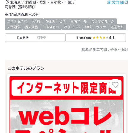
施設詳細
北海道
洞爺湖・登別・苫小牧・千歳
洞爺湖（洞爺湖町）
車/虻田洞爺湖～10分
エステ＆スパ
大浴場
宅配サービス
屋内プール
カラオケルーム
天然温泉
露天風呂
駐車場有り
冷水プール
旅館
サウナ
送迎有り
4.1
収集中
日本旅行
TrustYou
基準JR乗車区間：
金沢
～
洞爺