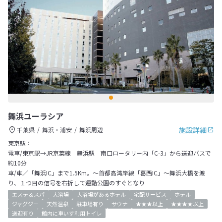
舞浜ユーラシア
施設詳細
千葉県
舞浜・浦安
舞浜周辺
東京駅：
電車/東京駅→JR京葉線 舞浜駅 南口ロータリー内「C-3」から送迎バスで
約10分
車/車／「舞浜IC」まで1.5Km。～首都高湾岸線「葛西IC」～舞浜大橋を渡
り、１つ目の信号を右折して運動公園のすぐとなり
エステ＆スパ
大浴場
大浴場があるホテル
宅配サービス
ホテル
ジャグジー
天然温泉
駐車場有り
サウナ
★★★以上
★★★★以上
送迎有り
館内に車いす利用トイレ