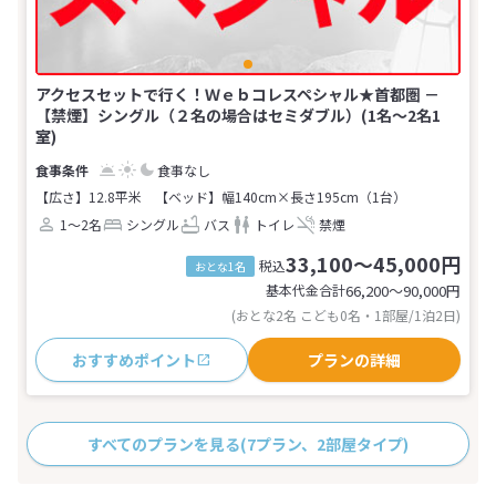
アクセスセットで行く！Ｗｅｂコレスペシャル★首都圏 －
【禁煙】シングル（２名の場合はセミダブル）(1名～2名1
室)
食事なし
【広さ】12.8平米
【ベッド】幅140cm×長さ195cm（1台）
1～2名
シングル
バス
トイレ
禁煙
33,100～45,000円
税込
おとな1名
基本代金合計
66,200〜90,000
円
(おとな2名 こども0名・1部屋/1泊2日)
おすすめポイント
プランの詳細
すべてのプランを見る
(7プラン、2部屋タイプ)