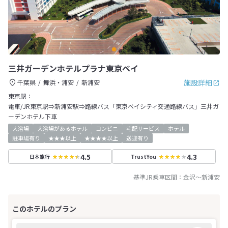
三井ガーデンホテルプラナ東京ベイ
施設詳細
千葉県
舞浜・浦安
新浦安
東京駅：
電車/JR東京駅⇒新浦安駅⇒路線バス「東京ベイシティ交通路線バス」三井ガ
ーデンホテル下車
大浴場
大浴場があるホテル
コンビニ
宅配サービス
ホテル
駐車場有り
★★★以上
★★★★以上
送迎有り
4.5
4.3
日本旅行
TrustYou
基準JR乗車区間：
金沢
～
新浦安