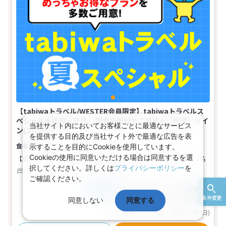
【tabiwaトラベル/WESTER会員限定】tabiwaトラベルス
ペシャル★福岡・唐津 朝食を無料でご用意★［喫煙］ツイ
当社サイト内においてお客様ごとに最適なサービス
ン(2名1室)
を提供する目的及び当社サイト外で最適な広告を表
食事なし
示することを目的にCookieを使用しています。
Cookieの使用に同意いただける場合は同意するを選
【広さ】16.5平米
【ベッド】幅115cm×長さ200cm（2台）
2名
択してください。詳しくは
プライバシーポリシー
を
ツイン
バス
トイレ
喫煙
ご確認ください。
53,600～73,100円
税込
おとな1名
条件変更
同意しない
同意する
基本代金合計
107,200〜146,200
円
(おとな2名 こども0名・1部屋/1泊2日)