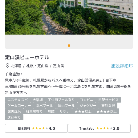
定山渓ビューホテル
施設詳細
北海道
札幌・定山渓
定山渓
千歳空港：
電車/JR千歳線、札幌駅からバスへ乗換え、定山渓温泉東2丁目下車
車/国道36号線を札幌方面へ～千歳IC～北広島ICを札幌方面、国道230号線を
定山渓方面へ
エステ＆スパ
大浴場
子供用プール有り
コンビニ
宅配サービス
ゲームコーナー
温水プール
屋内プール
ジャグジー
天然温泉
露天風呂
駐車場有り
旅館
サウナ
★★★以上
★★★★以上
送迎有り
4.0
3.9
日本旅行
TrustYou