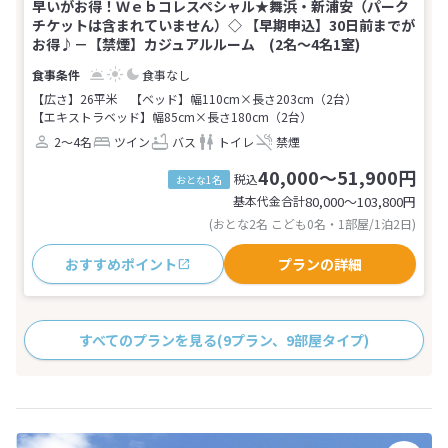
早いがお得！Ｗｅｂコレスペシャル★舞浜・新浦安（パーク
チケットは含まれていません）◇ 【早期申込】30日前までが
お得♪－【禁煙】カジュアルルーム (2名～4名1室)
食事なし
【広さ】26平米
【ベッド】幅110cm×長さ203cm（2台）
【エキストラベッド】幅85cm×長さ180cm（2台）
2～4名
ツイン
バス
トイレ
禁煙
40,000～51,900円
税込
おとな1名
基本代金合計
80,000〜103,800
円
(おとな2名 こども0名・1部屋/1泊2日)
おすすめポイント
プランの詳細
すべてのプランを見る
(9プラン、9部屋タイプ)