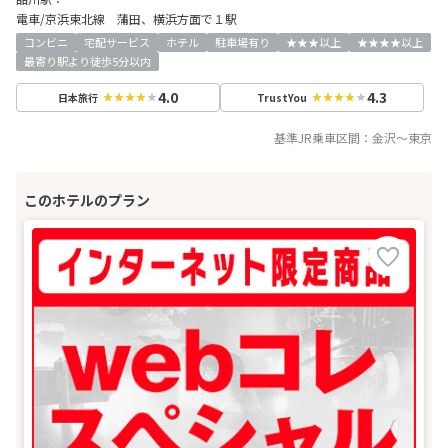
電車/京浜東北線 蒲田、横浜方面で１駅
コンビニ
宅配サービス
ホテル
駐車場有り
★★★以上
★★★★以上
最寄り駅より徒歩5分以内
4.0
4.3
日本旅行
TrustYou
基準JR乗車区間：
金沢
～
東京