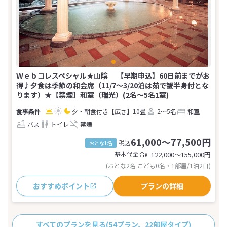
Ｗｅｂコレスペシャル★山陰 【早期申込】60日前までがお
得♪夕食は季節の和会席（11/7～3/20泊は茹で蟹半身付とな
ります）★【禁煙】和室（瑞光）(2名～5名1室)
夕・朝食付き
【広さ】10畳
2～5名
和室
バス
トイレ
禁煙
61,000～77,500円
税込
おとな1名
基本代金合計
122,000〜155,000
円
(おとな2名 こども0名・1部屋/1泊2日)
おすすめポイント
プランの詳細
すべてのプランを見る
(54プラン、22部屋タイプ)