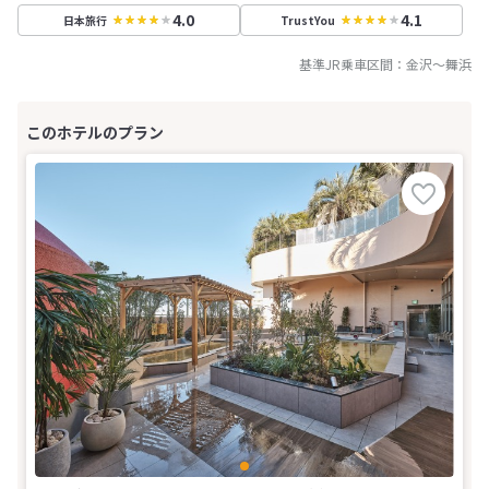
4.0
4.1
日本旅行
TrustYou
基準JR乗車区間：
金沢
～
舞浜