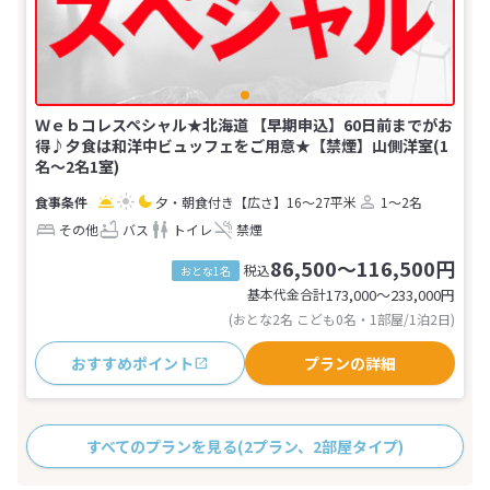
Ｗｅｂコレスペシャル★北海道 【早期申込】60日前までがお
得♪夕食は和洋中ビュッフェをご用意★【禁煙】山側洋室(1
名～2名1室)
夕・朝食付き
【広さ】16～27平米
1～2名
その他
バス
トイレ
禁煙
86,500～116,500円
税込
おとな1名
基本代金合計
173,000〜233,000
円
(おとな2名 こども0名・1部屋/1泊2日)
おすすめポイント
プランの詳細
すべてのプランを見る
(2プラン、2部屋タイプ)