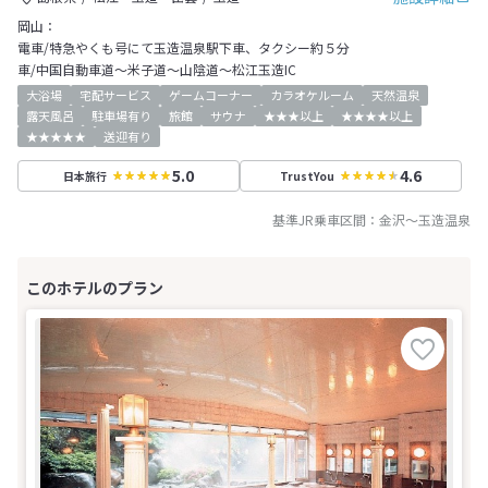
岡山：
電車/特急やくも号にて玉造温泉駅下車、タクシー約５分
車/中国自動車道～米子道～山陰道～松江玉造IC
大浴場
宅配サービス
ゲームコーナー
カラオケルーム
天然温泉
露天風呂
駐車場有り
旅館
サウナ
★★★以上
★★★★以上
★★★★★
送迎有り
5.0
4.6
日本旅行
TrustYou
基準JR乗車区間：
金沢
～
玉造温泉