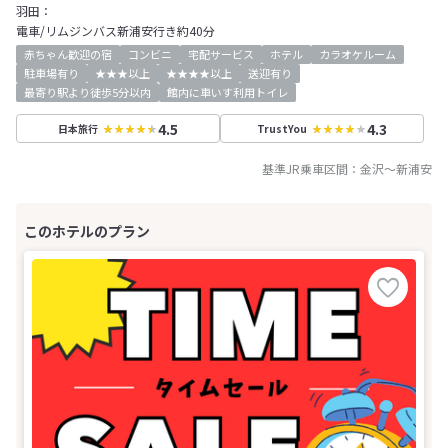
羽田：
電車/リムジンバス新浦安行き約40分
赤ちゃん歓迎の宿
コンビニ
宅配サービス
ホテル
カラオケルーム
駐車場有り
★★★以上
★★★★以上
送迎有り
最寄り駅より徒歩5分以内
館内に車いす利用トイレ
4.5
4.3
日本旅行
TrustYou
基準JR乗車区間：
金沢
～
新浦安