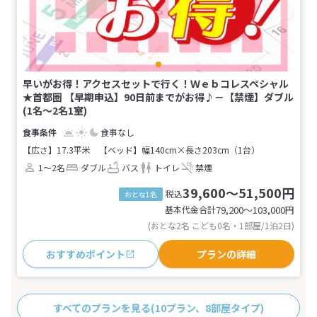
早いがお得！アクセスセットで行く！Ｗｅｂコレスペシャル
★首都圏 【早期申込】90日前までがお得♪－【禁煙】ダブル
(1名～2名1室)
食事なし
【広さ】17.3平米
【ベッド】幅140cm×長さ203cm（1台）
1～2名
ダブル
バス
トイレ
禁煙
39,600～51,500円
税込
おとな1名
基本代金合計
79,200〜103,000
円
(おとな2名 こども0名・1部屋/1泊2日)
おすすめポイント
プランの詳細
すべてのプランを見る
(10プラン、8部屋タイプ)