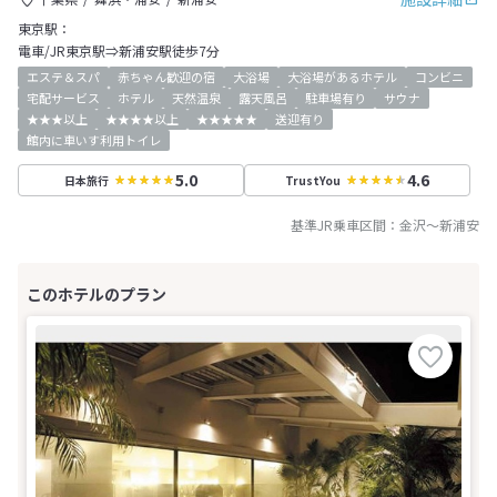
東京駅：
電車/JR東京駅⇒新浦安駅徒歩7分
エステ＆スパ
赤ちゃん歓迎の宿
大浴場
大浴場があるホテル
コンビニ
宅配サービス
ホテル
天然温泉
露天風呂
駐車場有り
サウナ
★★★以上
★★★★以上
★★★★★
送迎有り
館内に車いす利用トイレ
5.0
4.6
日本旅行
TrustYou
基準JR乗車区間：
金沢
～
新浦安