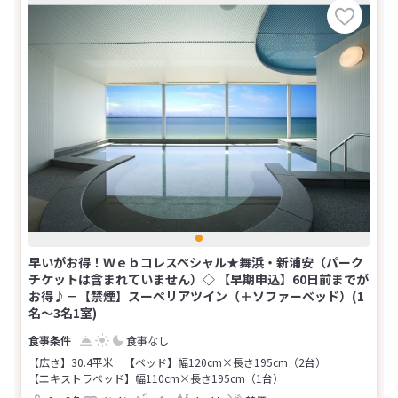
早いがお得！Ｗｅｂコレスペシャル★舞浜・新浦安（パーク
チケットは含まれていません）◇ 【早期申込】60日前までが
お得♪－【禁煙】スーペリアツイン（＋ソファーベッド）(1
名～3名1室)
食事なし
【広さ】30.4平米
【ベッド】幅120cm×長さ195cm（2台）
【エキストラベッド】幅110cm×長さ195cm（1台）