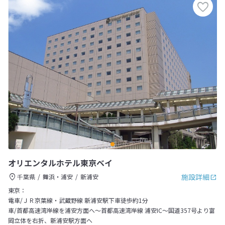
オリエンタルホテル東京ベイ
施設詳細
千葉県
舞浜・浦安
新浦安
東京：
電車/ＪＲ京葉線・武蔵野線 新浦安駅下車徒歩約1分
車/首都高速湾岸線を浦安方面へ～首都高速湾岸線 浦安IC～国道357号より富
岡立体を右折、新浦安駅方面へ