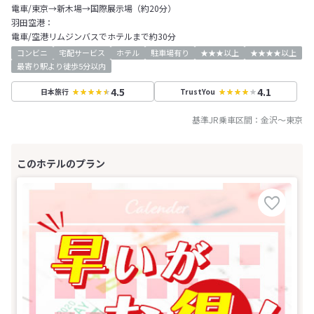
電車/東京→新木場→国際展示場（約20分）
羽田空港：
電車/空港リムジンバスでホテルまで約30分
コンビニ
宅配サービス
ホテル
駐車場有り
★★★以上
★★★★以上
最寄り駅より徒歩5分以内
4.5
4.1
日本旅行
TrustYou
基準JR乗車区間：
金沢
～
東京