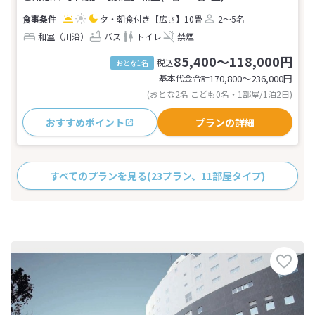
夕・朝食付き
【広さ】10畳
2～5名
和室（川沿）
バス
トイレ
禁煙
85,400～118,000円
税込
おとな1名
基本代金合計
170,800〜236,000
円
(おとな2名 こども0名・1部屋/1泊2日)
おすすめポイント
プランの詳細
すべてのプランを見る
(23プラン、11部屋タイプ)