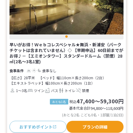
早いがお得！Ｗｅｂコレスペシャル★舞浜・新浦安（パーク
チケットは含まれていません）◇ 【早期申込】60日前までが
お得♪－【エミオンタワー】スタンダードルーム（禁煙）28
㎡(2名～3名1室)
食事なし
【広さ】28平米
【ベッド】幅110cm×長さ200cm（2台）
【エキストラベッド】幅100cm×長さ200cm（1台）
1～3名
ツイン
バス
トイレ
禁煙
47,400～59,300円
税込
おとな1名
基本代金合計
94,800〜118,600
円
(おとな2名 こども0名・1部屋/1泊2日)
おすすめポイント
プランの詳細