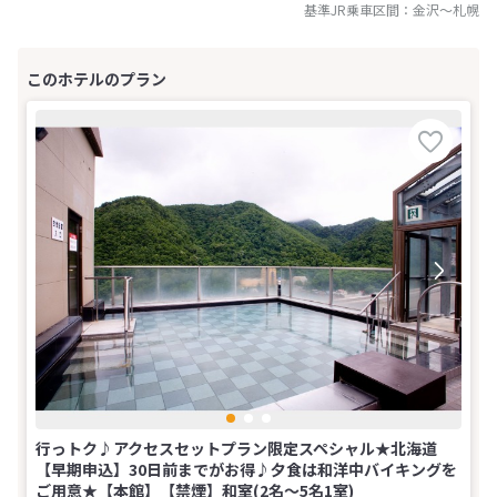
基準JR乗車区間：
金沢
～
札幌
行っトク♪アクセスセットプラン限定スペシャル★北海道
【早期申込】30日前までがお得♪夕食は和洋中バイキングを
ご用意★【本館】【禁煙】和室(2名～5名1室)