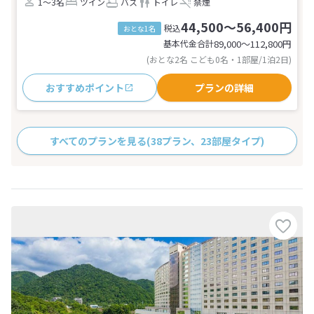
1～3名
ツイン
バス
トイレ
禁煙
44,500～56,400円
税込
おとな1名
基本代金合計
89,000〜112,800
円
(おとな2名 こども0名・1部屋/1泊2日)
おすすめポイント
プランの詳細
すべてのプランを見る
(38プラン、23部屋タイプ)