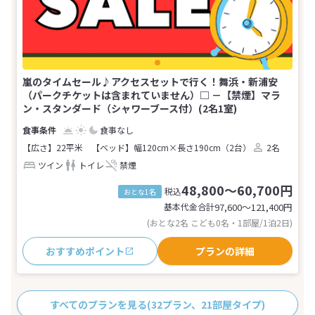
嵐のタイムセール♪アクセスセットで行く！舞浜・新浦安
（パークチケットは含まれていません）□ －【禁煙】マラ
ン・スタンダード（シャワーブース付）(2名1室)
食事なし
【広さ】22平米
【ベッド】幅120cm×長さ190cm（2台）
2名
ツイン
トイレ
禁煙
48,800～60,700円
税込
おとな1名
基本代金合計
97,600〜121,400
円
(おとな2名 こども0名・1部屋/1泊2日)
おすすめポイント
プランの詳細
すべてのプランを見る
(32プラン、21部屋タイプ)