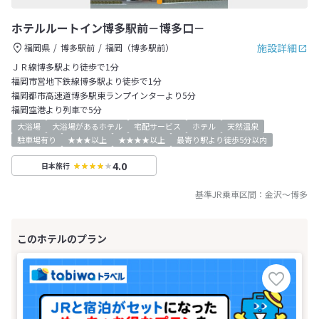
ホテルルートイン博多駅前－博多口－
施設詳細
福岡県
博多駅前
福岡（博多駅前）
ＪＲ線博多駅より徒歩で1分
福岡市営地下鉄線博多駅より徒歩で1分
福岡都市高速道博多駅東ランプインターより5分
福岡空港より列車で5分
大浴場
大浴場があるホテル
宅配サービス
ホテル
天然温泉
駐車場有り
★★★以上
★★★★以上
最寄り駅より徒歩5分以内
4.0
日本旅行
基準JR乗車区間：
金沢
～
博多