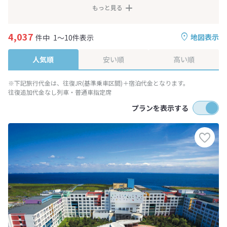
もっと見る
4,037
地図表示
件中
1～10件表示
人気順
安い順
高い順
※下記旅行代金は、往復JR(基準乗車区間)＋宿泊代金となります。
往復追加代金なし列車・普通車指定席
プランを表示する