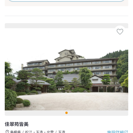
佳翠苑皆美
施設詳細
島根県
松江・玉造・出雲
玉造