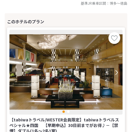
基準JR乗車区間：
博多
～
徳島
【tabiwaトラベル/WESTER会員限定】tabiwaトラベルス
ペシャル★四国 【早期申込】30日前までがお得♪－【禁
煙】ダブル(1名～2名1室)