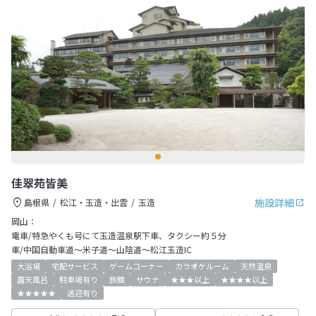
佳翠苑皆美
施設詳細
島根県
松江・玉造・出雲
玉造
岡山：
電車/特急やくも号にて玉造温泉駅下車、タクシー約５分
車/中国自動車道～米子道～山陰道～松江玉造IC
大浴場
宅配サービス
ゲームコーナー
カラオケルーム
天然温泉
露天風呂
駐車場有り
旅館
サウナ
★★★以上
★★★★以上
★★★★★
送迎有り