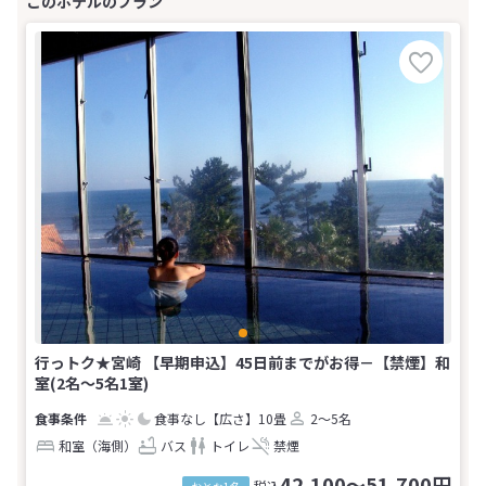
行っトク★宮崎 【早期申込】45日前までがお得－【禁煙】和
室(2名～5名1室)
食事なし
【広さ】10畳
2～5名
和室（海側）
バス
トイレ
禁煙
42,100～51,700円
税込