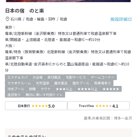
日本の宿 のと楽
施設詳細
石川県
和倉・輪島・羽咋
和倉
東京：
電車/北陸新幹線（金沢駅乗換）特急又は普通列車で和倉温泉駅下車
車/関越道・ 上信越道・北陸道・ 能越道～和倉IC～約10分
大阪：
電車/特急（敦賀駅乗換）北陸新幹線（金沢駅乗換）特急又は普通列車で和倉
温泉駅下車
車/北陸自動車道･金沢森本ICからのと里山海道経由・能越道～和倉IC～約10
分
エステ＆スパ
大浴場
貸切風呂
宅配サービス
ゲームコーナー
カラオケルーム
天然温泉
露天風呂
屋外プール
駐車場有り
冷水プール
旅館
サウナ
★★★以上
★★★★以上
★★★★★
送迎有り
館内に車いす利用トイレ
5.0
4.1
日本旅行
TrustYou
基準JR乗車区間：
博多
～
金沢