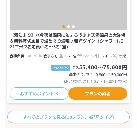
【素泊まり】≪今夜は温泉に泊まろう♪≫天然温泉の大浴場
＆無料貸切風呂で湯めぐり満喫♪和洋ツイン《シャワー付》
22平米/2名定員(1名～2名1室)
食事なし
1～2名
ツイン
トイレ
禁煙
55,400～75,000円
税込
おとな1名
基本代金合計
110,800〜150,000
円
(おとな2名 こども0名・1部屋/1泊2日)
おすすめポイント
プランの詳細
すべてのプランを見る
(10プラン、4部屋タイプ)