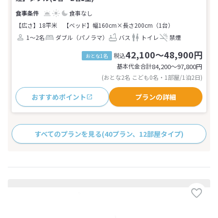
食事なし
【広さ】18平米
【ベッド】幅160cm×長さ200cm（1台）
1～2名
ダブル（パノラマ）
バス
トイレ
禁煙
42,100～48,900円
税込
おとな1名
基本代金合計
84,200〜97,800
円
(おとな2名 こども0名・1部屋/1泊2日)
おすすめポイント
プランの詳細
すべてのプランを見る
(40プラン、12部屋タイプ)