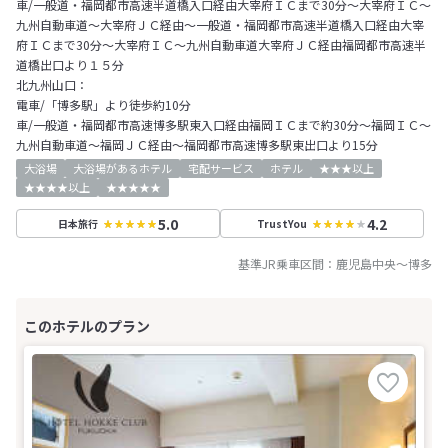
車/一般道・福岡都市高速半道橋入口経由大宰府ＩＣまで30分～大宰府ＩＣ～
九州自動車道～大宰府ＪＣ経由～一般道・福岡都市高速半道橋入口経由大宰
府ＩＣまで30分～大宰府ＩＣ～九州自動車道大宰府ＪＣ経由福岡都市高速半
道橋出口より１５分
北九州山口：
電車/「博多駅」より徒歩約10分
車/一般道・福岡都市高速博多駅東入口経由福岡ＩＣまで約30分～福岡ＩＣ～
九州自動車道～福岡ＪＣ経由～福岡都市高速博多駅東出口より15分
大浴場
大浴場があるホテル
宅配サービス
ホテル
★★★以上
★★★★以上
★★★★★
5.0
4.2
日本旅行
TrustYou
基準JR乗車区間：
鹿児島中央
～
博多