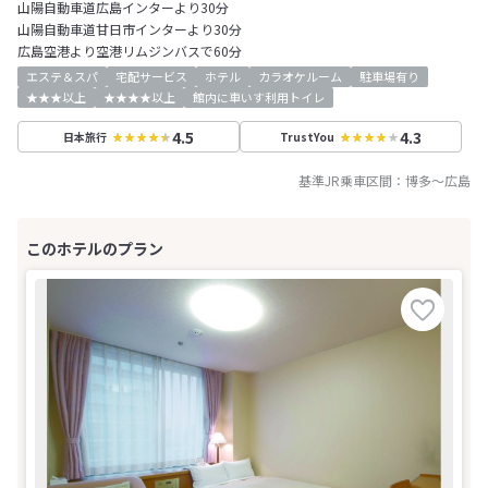
山陽自動車道広島インターより30分
山陽自動車道甘日市インターより30分
広島空港より空港リムジンバスで60分
エステ＆スパ
宅配サービス
ホテル
カラオケルーム
駐車場有り
★★★以上
★★★★以上
館内に車いす利用トイレ
4.5
4.3
日本旅行
TrustYou
基準JR乗車区間：
博多
～
広島