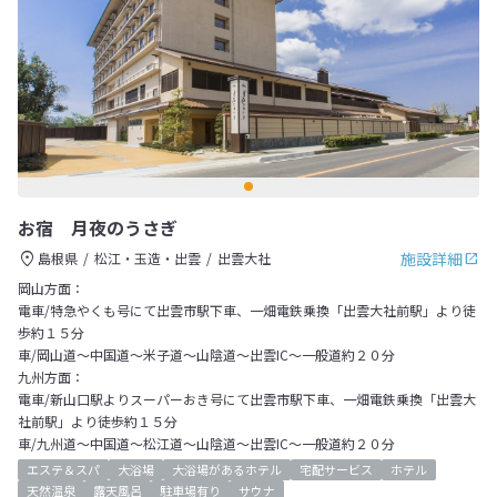
お宿 月夜のうさぎ
施設詳細
島根県
松江・玉造・出雲
出雲大社
岡山方面：
電車/特急やくも号にて出雲市駅下車、一畑電鉄乗換「出雲大社前駅」より徒
歩約１５分
車/岡山道～中国道～米子道～山陰道～出雲IC～一般道約２０分
九州方面：
電車/新山口駅よりスーパーおき号にて出雲市駅下車、一畑電鉄乗換「出雲大
社前駅」より徒歩約１５分
車/九州道～中国道～松江道～山陰道～出雲IC～一般道約２０分
エステ＆スパ
大浴場
大浴場があるホテル
宅配サービス
ホテル
天然温泉
露天風呂
駐車場有り
サウナ