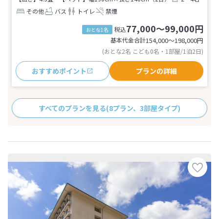
その他
バス
トイレ
禁煙
77,000～99,000円
税込
おとな1名
基本代金合計
154,000〜198,000
円
(おとな2名 こども0名・1部屋/1泊2日)
おすすめポイント
プランの詳細
すべてのプランを見る
(8プラン、3部屋タイプ)