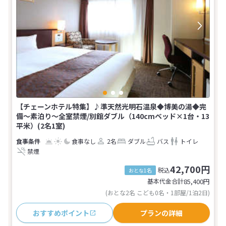
【チェーンホテル特集】♪準天然光明石温泉◆博美の湯◆完
備〜素泊り〜全室禁煙/別館ダブル（140cmベッド×1台・13
平米）(2名1室)
食事なし
2名
ダブル
バス
トイレ
禁煙
42,700円
税込
おとな1名
基本代金合計
85,400
円
(おとな2名 こども0名・1部屋/1泊2日)
おすすめポイント
プランの詳細