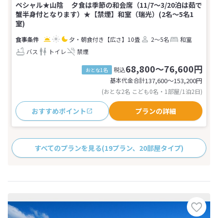
ペシャル★山陰 夕食は季節の和会席（11/7～3/20泊は茹で
蟹半身付となります）★【禁煙】和室（瑞光）(2名～5名1
室)
夕・朝食付き
【広さ】10畳
2～5名
和室
バス
トイレ
禁煙
68,800～76,600円
税込
おとな1名
基本代金合計
137,600〜153,200
円
(おとな2名 こども0名・1部屋/1泊2日)
おすすめポイント
プランの詳細
すべてのプランを見る
(19プラン、20部屋タイプ)