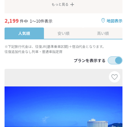
もっと見る
2,199
地図表示
件中
1～10件表示
人気順
安い順
高い順
※下記旅行代金は、往復JR(基準乗車区間)＋宿泊代金となります。
往復追加代金なし列車・普通車指定席
プランを表示する