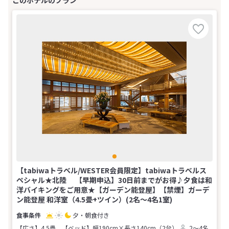
【tabiwaトラベル/WESTER会員限定】tabiwaトラベルス
ペシャル★北陸 【早期申込】30日前までがお得♪夕食は和
洋バイキングをご用意★【ガーデン能登屋】【禁煙】ガーデ
ン能登屋 和洋室（4.5畳+ツイン）(2名～4名1室)
夕・朝食付き
【広さ】4.5畳
【ベッド】幅190cm×長さ140cm（2台）
2～4名