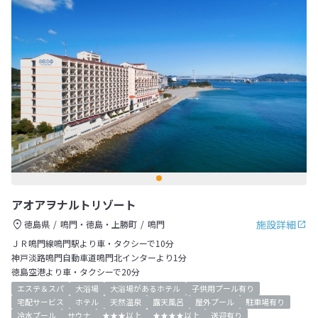
アオアヲナルトリゾート
施設詳細
徳島県
鳴門・徳島・上勝町
鳴門
ＪＲ鳴門線鳴門駅より車・タクシーで10分
神戸淡路鳴門自動車道鳴門北インターより1分
徳島空港より車・タクシーで20分
エステ＆スパ
大浴場
大浴場があるホテル
子供用プール有り
宅配サービス
ホテル
天然温泉
露天風呂
屋外プール
駐車場有り
冷水プール
サウナ
★★★以上
★★★★以上
送迎有り