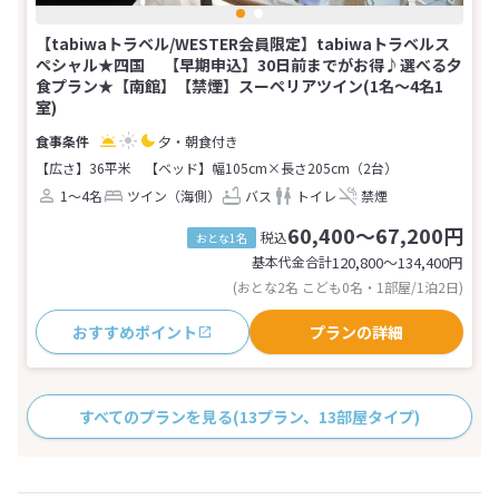
【tabiwaトラベル/WESTER会員限定】tabiwaトラベルス
ペシャル★四国 【早期申込】30日前までがお得♪選べる夕
食プラン★【南館】【禁煙】スーペリアツイン(1名～4名1
室)
夕・朝食付き
【広さ】36平米
【ベッド】幅105cm×長さ205cm（2台）
1～4名
ツイン（海側）
バス
トイレ
禁煙
60,400～67,200円
税込
おとな1名
基本代金合計
120,800〜134,400
円
(おとな2名 こども0名・1部屋/1泊2日)
おすすめポイント
プランの詳細
すべてのプランを見る
(13プラン、13部屋タイプ)