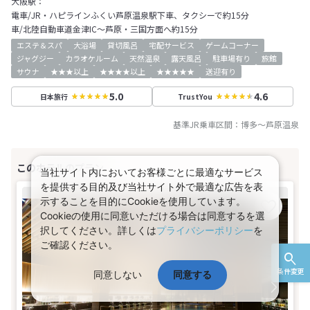
大阪駅：
電車/JR・ハピラインふくい芦原温泉駅下車、タクシーで約15分
車/北陸自動車道金津IC～芦原・三国方面へ約15分
エステ＆スパ
大浴場
貸切風呂
宅配サービス
ゲームコーナー
ジャグジー
カラオケルーム
天然温泉
露天風呂
駐車場有り
旅館
サウナ
★★★以上
★★★★以上
★★★★★
送迎有り
5.0
4.6
日本旅行
TrustYou
基準JR乗車区間：
博多
～
芦原温泉
当社サイト内においてお客様ごとに最適なサービス
を提供する目的及び当社サイト外で最適な広告を表
示することを目的にCookieを使用しています。
Cookieの使用に同意いただける場合は同意するを選
択してください。詳しくは
プライバシーポリシー
を
ご確認ください。
条件変更
同意しない
同意する