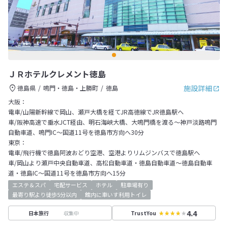
ＪＲホテルクレメント徳島
施設詳細
徳島県
鳴門・徳島・上勝町
徳島
大阪：
電車/山陽新幹線で岡山、瀬戸大橋を経てJR高徳線でJR徳島駅へ
車/阪神高速で垂水JCT経由、明石海峡大橋、大鳴門橋を渡る～神戸淡路鳴門
自動車道、鳴門IC～国道11号を徳島市方向へ30分
東京：
電車/飛行機で徳島阿波おどり空港、空港よりリムジンバスで徳島駅へ
車/岡山より瀬戸中央自動車道、高松自動車道・徳島自動車道～徳島自動車
道・徳島IC～国道11号を徳島市方向へ15分
エステ＆スパ
宅配サービス
ホテル
駐車場有り
最寄り駅より徒歩5分以内
館内に車いす利用トイレ
4.4
収集中
日本旅行
TrustYou