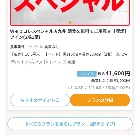
Ｗｅｂコレスペシャル★九州 朝食を無料でご用意★［喫煙］
ツイン(2名1室)
食事なし
【広さ】16.5平米
【ベッド】幅115cm×長さ200cm（2台）
2名
ツイン
バス
トイレ
喫煙
41,600円
税込
おとな1名
基本代金合計
83,200
円
(おとな2名 こども0名・1部屋/1泊2日)
おすすめポイント
プランの詳細
すべてのプランを見る
(1プラン、2部屋タイプ)