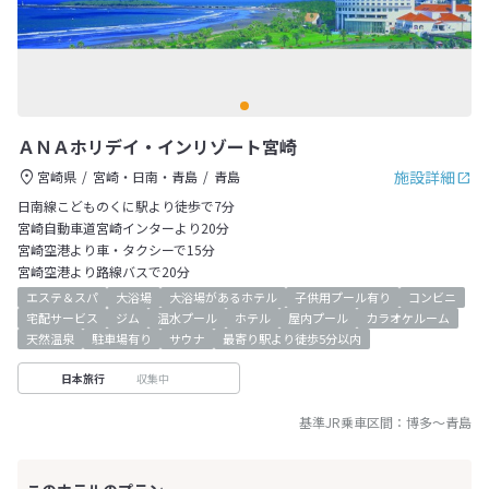
ＡＮＡホリデイ・インリゾート宮崎
施設詳細
宮崎県
宮崎・日南・青島
青島
日南線こどものくに駅より徒歩で7分
宮崎自動車道宮崎インターより20分
宮崎空港より車・タクシーで15分
宮崎空港より路線バスで20分
エステ＆スパ
大浴場
大浴場があるホテル
子供用プール有り
コンビニ
宅配サービス
ジム
温水プール
ホテル
屋内プール
カラオケルーム
天然温泉
駐車場有り
サウナ
最寄り駅より徒歩5分以内
収集中
日本旅行
基準JR乗車区間：
博多
～
青島