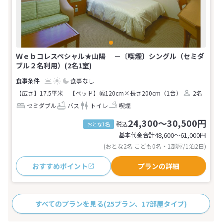
Ｗｅｂコレスペシャル★山陽 －〔喫煙〕シングル（セミダ
ブル２名利用）(2名1室)
食事なし
【広さ】17.5平米
【ベッド】幅120cm×長さ200cm（1台）
2名
セミダブル
バス
トイレ
喫煙
24,300～30,500円
税込
おとな1名
基本代金合計
48,600〜61,000
円
(おとな2名 こども0名・1部屋/1泊2日)
おすすめポイント
プランの詳細
すべてのプランを見る
(25プラン、17部屋タイプ)