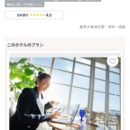
館内に車いす利用トイレ
4.5
日本旅行
基準JR乗車区間：
博多
～
徳島