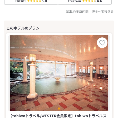
5.0
4.6
日本旅行
TrustYou
基準JR乗車区間：
博多
～
玉造温泉
【tabiwaトラベル/WESTER会員限定】tabiwaトラベルス