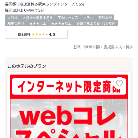
福岡都市高速道博多駅東ランプインターより5分
福岡空港より列車で5分
大浴場
大浴場があるホテル
宅配サービス
ホテル
天然温泉
駐車場有り
★★★以上
★★★★以上
最寄り駅より徒歩5分以内
4.0
日本旅行
基準JR乗車区間：
鹿児島中央
～
博多