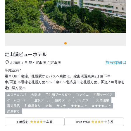
定山渓ビューホテル
施設詳細
北海道
札幌・定山渓
定山渓
千歳空港：
電車/JR千歳線、札幌駅からバスへ乗換え、定山渓温泉東2丁目下車
車/国道36号線を札幌方面へ～千歳IC～北広島ICを札幌方面、国道230号線を
定山渓方面へ
エステ＆スパ
大浴場
子供用プール有り
コンビニ
宅配サービス
ゲームコーナー
温水プール
屋内プール
ジャグジー
天然温泉
露天風呂
駐車場有り
旅館
サウナ
★★★以上
★★★★以上
送迎有り
4.0
3.9
日本旅行
TrustYou