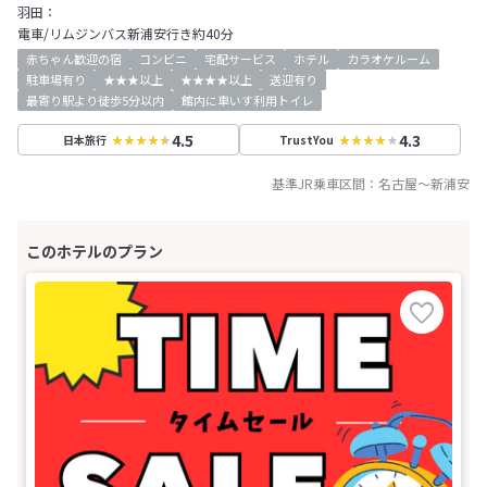
羽田：
電車/リムジンバス新浦安行き約40分
赤ちゃん歓迎の宿
コンビニ
宅配サービス
ホテル
カラオケルーム
駐車場有り
★★★以上
★★★★以上
送迎有り
最寄り駅より徒歩5分以内
館内に車いす利用トイレ
4.5
4.3
日本旅行
TrustYou
基準JR乗車区間：
名古屋
～
新浦安