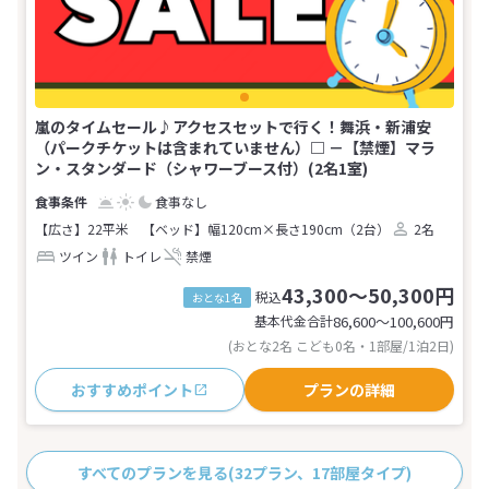
嵐のタイムセール♪アクセスセットで行く！舞浜・新浦安
（パークチケットは含まれていません）□ －【禁煙】マラ
ン・スタンダード（シャワーブース付）(2名1室)
食事なし
【広さ】22平米
【ベッド】幅120cm×長さ190cm（2台）
2名
ツイン
トイレ
禁煙
43,300～50,300円
税込
おとな1名
基本代金合計
86,600〜100,600
円
(おとな2名 こども0名・1部屋/1泊2日)
おすすめポイント
プランの詳細
すべてのプランを見る
(32プラン、17部屋タイプ)