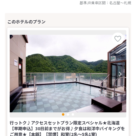
基準JR乗車区間：
名古屋
～
札幌
行っトク♪アクセスセットプラン限定スペシャル★北海道
【早期申込】30日前までがお得♪夕食は和洋中バイキングを
ご用意★【本館】【禁煙】和室(2名～5名1室)