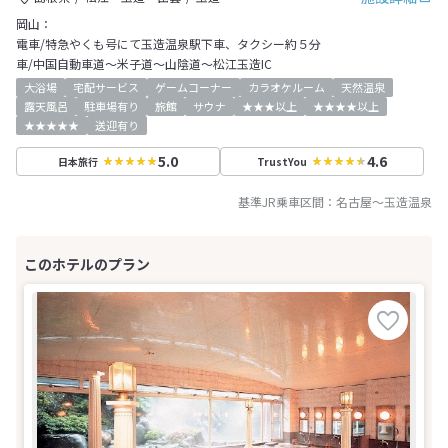
岡山：
電車/特急やくも号にて玉造温泉駅下車、タクシー約５分
車/中国自動車道～米子道～山陰道～松江玉造IC
大浴場
宅配サービス
ゲームコーナー
カラオケルーム
天然温泉
露天風呂
駐車場有り
旅館
サウナ
★★★以上
★★★★以上
★★★★★
送迎有り
5.0
4.6
日本旅行
TrustYou
基準JR乗車区間：
名古屋
～
玉造温泉