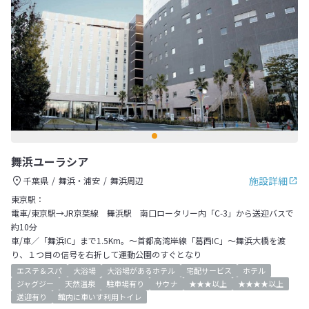
舞浜ユーラシア
施設詳細
千葉県
舞浜・浦安
舞浜周辺
東京駅：
電車/東京駅→JR京葉線 舞浜駅 南口ロータリー内「C-3」から送迎バスで
約10分
車/車／「舞浜IC」まで1.5Km。～首都高湾岸線「葛西IC」～舞浜大橋を渡
り、１つ目の信号を右折して運動公園のすぐとなり
エステ＆スパ
大浴場
大浴場があるホテル
宅配サービス
ホテル
ジャグジー
天然温泉
駐車場有り
サウナ
★★★以上
★★★★以上
送迎有り
館内に車いす利用トイレ