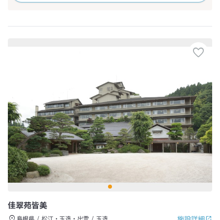
佳翠苑皆美
施設詳細
島根県
松江・玉造・出雲
玉造