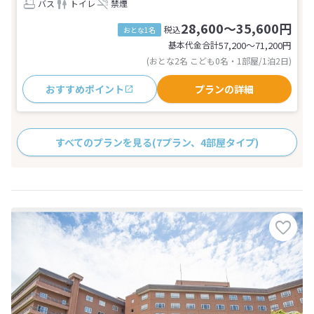
バス
トイレ
禁煙
28,600～35,600円
税込
おとな1名
基本代金合計
57,200〜71,200
円
(おとな2名 こども0名・1部屋/1泊2日)
おすすめポイント
プランの詳細
すべてのプランを見る
(7プラン、4部屋タイプ)