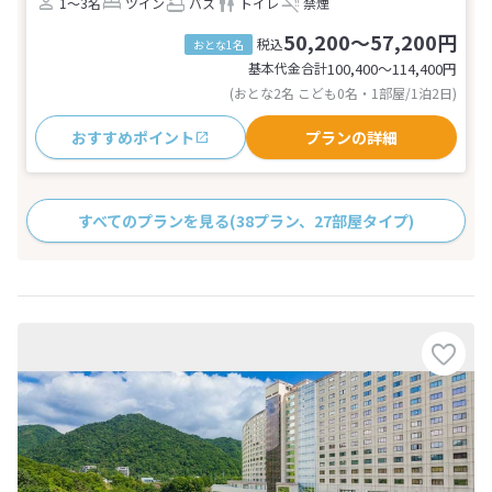
1～3名
ツイン
バス
トイレ
禁煙
50,200～57,200円
税込
おとな1名
基本代金合計
100,400〜114,400
円
(おとな2名 こども0名・1部屋/1泊2日)
おすすめポイント
プランの詳細
すべてのプランを見る
(38プラン、27部屋タイプ)