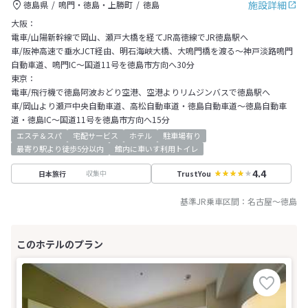
施設詳細
徳島県
鳴門・徳島・上勝町
徳島
大阪：
電車/山陽新幹線で岡山、瀬戸大橋を経てJR高徳線でJR徳島駅へ
車/阪神高速で垂水JCT経由、明石海峡大橋、大鳴門橋を渡る～神戸淡路鳴門
自動車道、鳴門IC～国道11号を徳島市方向へ30分
東京：
電車/飛行機で徳島阿波おどり空港、空港よりリムジンバスで徳島駅へ
車/岡山より瀬戸中央自動車道、高松自動車道・徳島自動車道～徳島自動車
道・徳島IC～国道11号を徳島市方向へ15分
エステ＆スパ
宅配サービス
ホテル
駐車場有り
最寄り駅より徒歩5分以内
館内に車いす利用トイレ
4.4
収集中
日本旅行
TrustYou
基準JR乗車区間：
名古屋
～
徳島