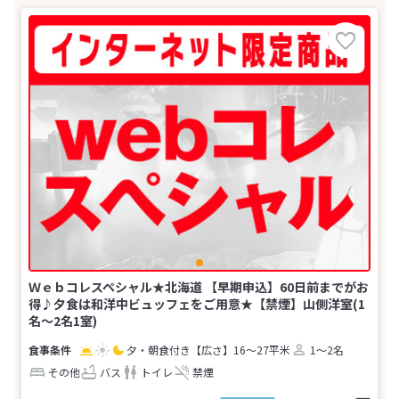
Ｗｅｂコレスペシャル★北海道 【早期申込】60日前までがお
得♪夕食は和洋中ビュッフェをご用意★【禁煙】山側洋室(1
名～2名1室)
夕・朝食付き
【広さ】16～27平米
1～2名
その他
バス
トイレ
禁煙