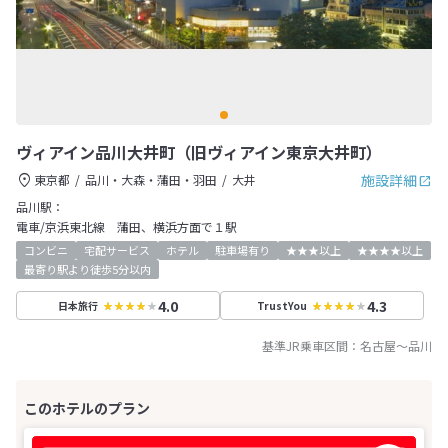
ヴィアイン品川大井町（旧ヴィアイン東京大井町）
施設詳細
東京都
品川・大森・蒲田・羽田
大井
品川駅：
電車/京浜東北線 蒲田、横浜方面で１駅
コンビニ
宅配サービス
ホテル
駐車場有り
★★★以上
★★★★以上
最寄り駅より徒歩5分以内
4.0
4.3
日本旅行
TrustYou
基準JR乗車区間：
名古屋
～
品川