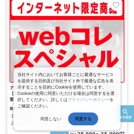
当社サイト内においてお客様ごとに最適なサービス
を提供する目的及び当社サイト外で最適な広告を表
示することを目的にCookieを使用しています。
アクセスセットで行く！Ｗｅｂコレスペシャル★首都圏 －
【禁煙】シングル（２名の場合はセミダブル）(1名～2名1
Cookieの使用に同意いただける場合は同意するを選
室)
択してください。詳しくは
プライバシーポリシー
を
ご確認ください。
食事なし
【広さ】12.8平米
【ベッド】幅140cm×長さ195cm（1台）
条件変更
同意しない
同意する
1～2名
シングル
バス
トイレ
禁煙
28,000～35,000円