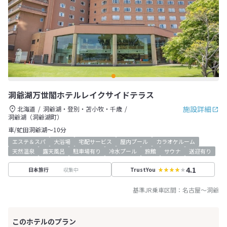
洞爺湖万世閣ホテルレイクサイドテラス
施設詳細
北海道
洞爺湖・登別・苫小牧・千歳
洞爺湖（洞爺湖町）
車/虻田洞爺湖～10分
エステ＆スパ
大浴場
宅配サービス
屋内プール
カラオケルーム
天然温泉
露天風呂
駐車場有り
冷水プール
旅館
サウナ
送迎有り
4.1
収集中
日本旅行
TrustYou
基準JR乗車区間：
名古屋
～
洞爺