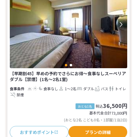
【早期割45】早めの予約でさらにお得〜食事なしスーペリア
ダブル【禁煙】(1名～2名1室)
食事なし
1～2名
ダブル
バス
トイレ
禁煙
36,500円
税込
おとな1名
基本代金合計
73,000
円
(おとな2名 こども0名・1部屋/1泊2日)
おすすめポイント
プランの詳細