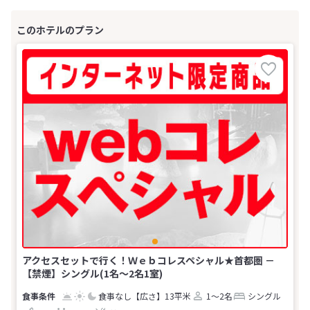
アクセスセットで行く！Ｗｅｂコレスペシャル★首都圏 －
【禁煙】シングル(1名～2名1室)
食事なし
【広さ】13平米
1～2名
シングル