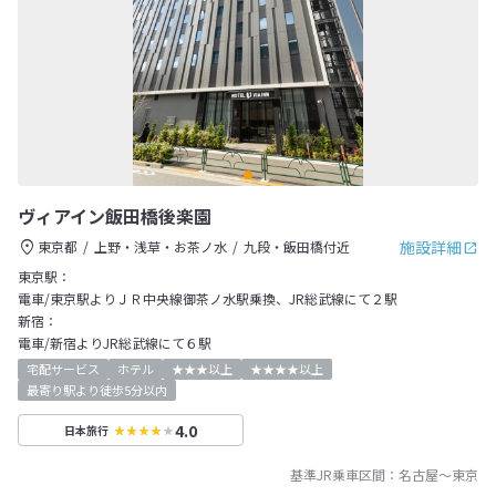
ヴィアイン飯田橋後楽園
施設詳細
東京都
上野・浅草・お茶ノ水
九段・飯田橋付近
東京駅：
電車/東京駅よりＪＲ中央線御茶ノ水駅乗換、JR総武線にて２駅
新宿：
電車/新宿よりJR総武線にて６駅
宅配サービス
ホテル
★★★以上
★★★★以上
最寄り駅より徒歩5分以内
4.0
日本旅行
基準JR乗車区間：
名古屋
～
東京