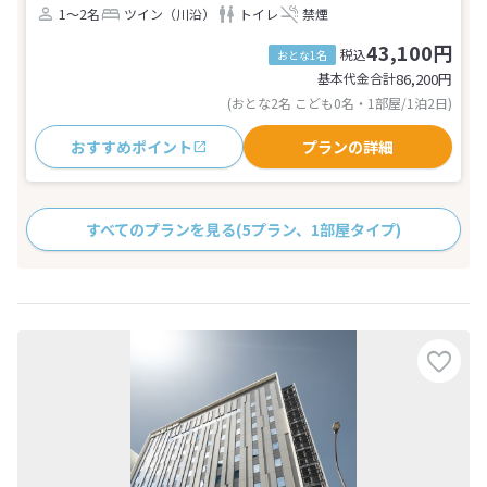
1～2名
ツイン（川沿）
トイレ
禁煙
43,100円
税込
おとな1名
基本代金合計
86,200
円
(おとな2名 こども0名・1部屋/1泊2日)
おすすめポイント
プランの詳細
すべてのプランを見る
(5プラン、1部屋タイプ)