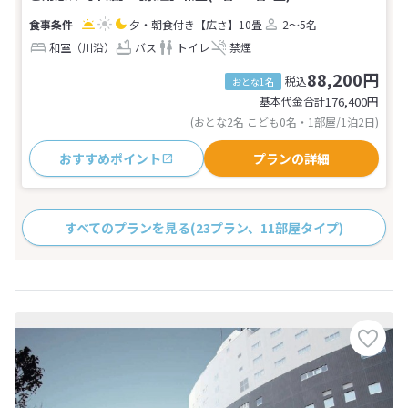
夕・朝食付き
【広さ】10畳
2～5名
和室（川沿）
バス
トイレ
禁煙
88,200円
税込
おとな1名
基本代金合計
176,400
円
(おとな2名 こども0名・1部屋/1泊2日)
おすすめポイント
プランの詳細
すべてのプランを見る
(23プラン、11部屋タイプ)