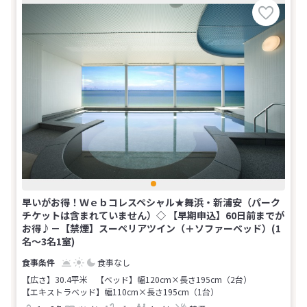
早いがお得！Ｗｅｂコレスペシャル★舞浜・新浦安（パーク
チケットは含まれていません）◇ 【早期申込】60日前までが
お得♪－【禁煙】スーペリアツイン（＋ソファーベッド）(1
名～3名1室)
食事なし
【広さ】30.4平米
【ベッド】幅120cm×長さ195cm（2台）
【エキストラベッド】幅110cm×長さ195cm（1台）