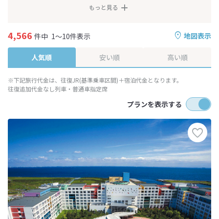
もっと見る
4,566
地図表示
件中
1～10件表示
人気順
安い順
高い順
※下記旅行代金は、往復JR(基準乗車区間)＋宿泊代金となります。
往復追加代金なし列車・普通車指定席
プランを表示する