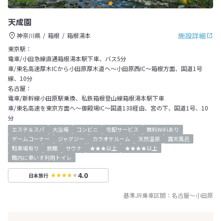
天成園
施設詳細
神奈川県
箱根
箱根湯本
東京駅：
電車/小田急線直通箱根湯本駅下車、バス5分
車/東名高速厚木ICから小田原厚木道へ～小田原西IC～箱根方面、国道1号
線、10分
名古屋：
電車/新幹線小田原駅乗換、私鉄箱根登山線箱根湯本駅下車
車/東名高速を東京方面へ～御殿場IC～国道138経由、宮の下、国道1号、10
分
エステ＆スパ
大浴場
コンビニ
宅配サービス
無料WiFiあり
ゲームコーナー
ジャグジー
カラオケルーム
天然温泉
露天風呂
駐車場有り
旅館
サウナ
★★★以上
★★★★以上
館内に車いす利用トイレ
4.0
日本旅行
基準JR乗車区間：
名古屋
～
小田原