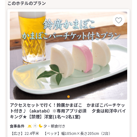
アクセスセットで行く！鈴廣かまぼこ かまぼこバーチケッ
ト付き♪（akatabi）※専用アプリ必須 夕食は和洋中バイ
キング★【禁煙】洋室(1名～2名1室)
夕・朝食付き
【広さ】22.4平米
【ベッド】幅105cm×長さ205cm（2台）