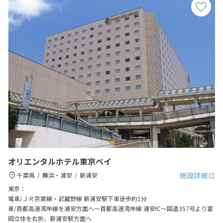
オリエンタルホテル東京ベイ
施設詳細
千葉県
舞浜・浦安
新浦安
東京：
電車/ＪＲ京葉線・武蔵野線 新浦安駅下車徒歩約1分
車/首都高速湾岸線を浦安方面へ～首都高速湾岸線 浦安IC～国道357号より富
岡立体を右折、新浦安駅方面へ