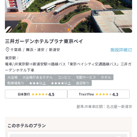
三井ガーデンホテルプラナ東京ベイ
施設詳細
千葉県
舞浜・浦安
新浦安
東京駅：
電車/JR東京駅⇒新浦安駅⇒路線バス「東京ベイシティ交通路線バス」三井ガ
ーデンホテル下車
大浴場
大浴場があるホテル
コンビニ
宅配サービス
ホテル
駐車場有り
★★★以上
★★★★以上
送迎有り
4.5
4.3
日本旅行
TrustYou
基準JR乗車区間：
名古屋
～
新浦安