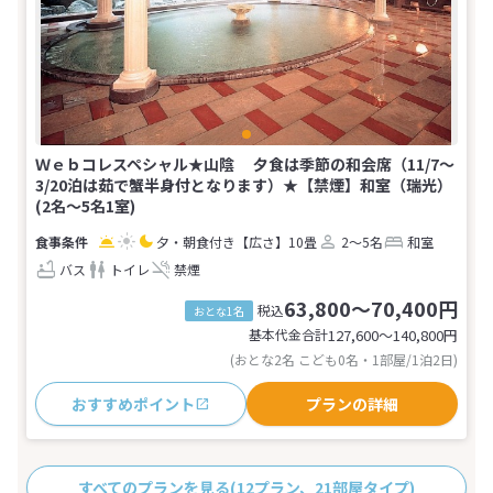
Ｗｅｂコレスペシャル★山陰 夕食は季節の和会席（11/7～
3/20泊は茹で蟹半身付となります）★【禁煙】和室（瑞光）
(2名～5名1室)
夕・朝食付き
【広さ】10畳
2～5名
和室
バス
トイレ
禁煙
63,800～70,400円
税込
おとな1名
基本代金合計
127,600〜140,800
円
(おとな2名 こども0名・1部屋/1泊2日)
おすすめポイント
プランの詳細
すべてのプランを見る
(12プラン、21部屋タイプ)