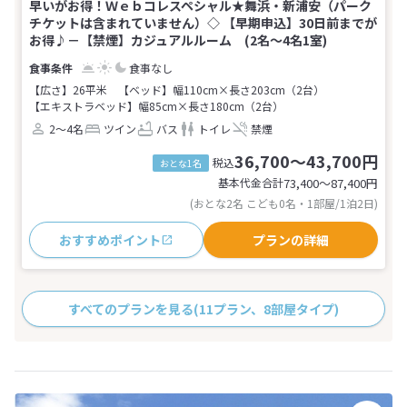
早いがお得！Ｗｅｂコレスペシャル★舞浜・新浦安（パーク
チケットは含まれていません）◇ 【早期申込】30日前までが
お得♪－【禁煙】カジュアルルーム (2名～4名1室)
食事なし
【広さ】26平米
【ベッド】幅110cm×長さ203cm（2台）
【エキストラベッド】幅85cm×長さ180cm（2台）
2～4名
ツイン
バス
トイレ
禁煙
36,700～43,700円
税込
おとな1名
基本代金合計
73,400〜87,400
円
(おとな2名 こども0名・1部屋/1泊2日)
おすすめポイント
プランの詳細
すべてのプランを見る
(11プラン、8部屋タイプ)