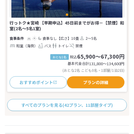
行っトク★宮崎 【早期申込】45日前までがお得－【禁煙】和
室(2名～5名1室)
食事なし
【広さ】10畳
2～5名
和室（海側）
バス
トイレ
禁煙
65,900～67,300円
税込
おとな1名
基本代金合計
131,800〜134,600
円
(おとな2名 こども0名・1部屋/1泊2日)
おすすめポイント
プランの詳細
すべてのプランを見る
(42プラン、11部屋タイプ)