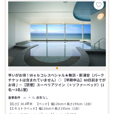
早いがお得！Ｗｅｂコレスペシャル★舞浜・新浦安（パーク
チケットは含まれていません）◇ 【早期申込】60日前までが
お得♪－【禁煙】スーペリアツイン（＋ソファーベッド）(1
名～3名1室)
食事なし
【広さ】30.4平米
【ベッド】幅120cm×長さ195cm（2台）
【エキストラベッド】幅110cm×長さ195cm（1台）