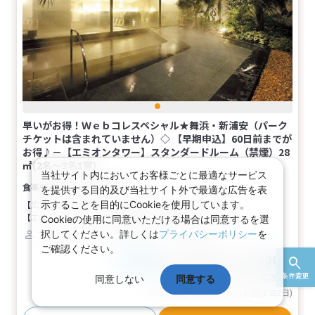
早いがお得！Ｗｅｂコレスペシャル★舞浜・新浦安（パーク
チケットは含まれていません）◇ 【早期申込】60日前までが
お得♪－【エミオンタワー】スタンダードルーム（禁煙）28
㎡(2名～3名1室)
当社サイト内においてお客様ごとに最適なサービス
食事なし
を提供する目的及び当社サイト外で最適な広告を表
【広さ】28平米
【ベッド】幅110cm×長さ200cm（2台）
示することを目的にCookieを使用しています。
【エキストラベッド】幅100cm×長さ200cm（1台）
Cookieの使用に同意いただける場合は同意するを選
択してください。詳しくは
プライバシーポリシー
を
1～3名
ツイン
バス
トイレ
禁煙
ご確認ください。
56,200～66,600円
税込
おとな1名
基本代金合計
112,400〜133,200
円
条件変更
同意しない
同意する
(おとな2名 こども0名・1部屋/1泊2日)