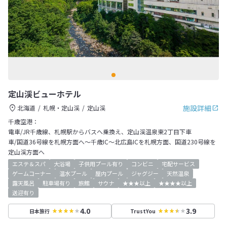
定山渓ビューホテル
施設詳細
北海道
札幌・定山渓
定山渓
千歳空港：
電車/JR千歳線、札幌駅からバスへ乗換え、定山渓温泉東2丁目下車
車/国道36号線を札幌方面へ～千歳IC～北広島ICを札幌方面、国道230号線を
定山渓方面へ
エステ＆スパ
大浴場
子供用プール有り
コンビニ
宅配サービス
ゲームコーナー
温水プール
屋内プール
ジャグジー
天然温泉
露天風呂
駐車場有り
旅館
サウナ
★★★以上
★★★★以上
送迎有り
4.0
3.9
日本旅行
TrustYou