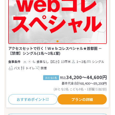
アクセスセットで行く！Ｗｅｂコレスペシャル★首都圏 －
【禁煙】シングル(1名～2名1室)
食事なし
【広さ】13平米
1～2名
シングル
バス
トイレ
禁煙
34,200～44,600円
税込
おとな1名
基本代金合計
68,400〜89,200
円
(おとな2名 こども0名・1部屋/1泊2日)
おすすめポイント
プランの詳細