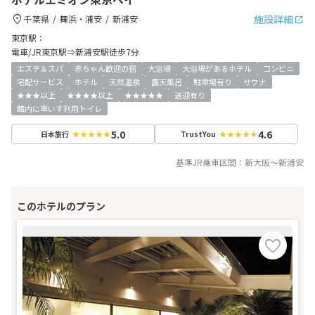
施設詳細
千葉県
舞浜・浦安
新浦安
東京駅：
電車/JR東京駅⇒新浦安駅徒歩7分
エステ＆スパ
赤ちゃん歓迎の宿
大浴場
大浴場があるホテル
コンビニ
宅配サービス
ホテル
天然温泉
露天風呂
駐車場有り
サウナ
★★★以上
★★★★以上
★★★★★
送迎有り
館内に車いす利用トイレ
5.0
4.6
日本旅行
TrustYou
基準JR乗車区間：
新大阪
～
新浦安