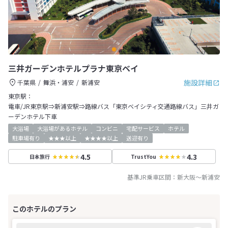
三井ガーデンホテルプラナ東京ベイ
施設詳細
千葉県
舞浜・浦安
新浦安
東京駅：
電車/JR東京駅⇒新浦安駅⇒路線バス「東京ベイシティ交通路線バス」三井ガ
ーデンホテル下車
大浴場
大浴場があるホテル
コンビニ
宅配サービス
ホテル
駐車場有り
★★★以上
★★★★以上
送迎有り
4.5
4.3
日本旅行
TrustYou
基準JR乗車区間：
新大阪
～
新浦安