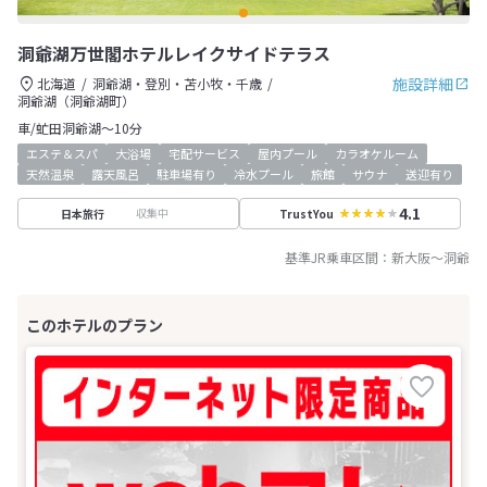
洞爺湖万世閣ホテルレイクサイドテラス
施設詳細
北海道
洞爺湖・登別・苫小牧・千歳
洞爺湖（洞爺湖町）
車/虻田洞爺湖～10分
エステ＆スパ
大浴場
宅配サービス
屋内プール
カラオケルーム
天然温泉
露天風呂
駐車場有り
冷水プール
旅館
サウナ
送迎有り
4.1
収集中
日本旅行
TrustYou
基準JR乗車区間：
新大阪
～
洞爺