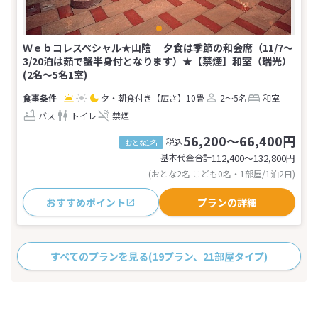
Ｗｅｂコレスペシャル★山陰 夕食は季節の和会席（11/7～
3/20泊は茹で蟹半身付となります）★【禁煙】和室（瑞光）
(2名～5名1室)
夕・朝食付き
【広さ】10畳
2～5名
和室
バス
トイレ
禁煙
56,200～66,400円
税込
おとな1名
基本代金合計
112,400〜132,800
円
(おとな2名 こども0名・1部屋/1泊2日)
おすすめポイント
プランの詳細
すべてのプランを見る
(19プラン、21部屋タイプ)