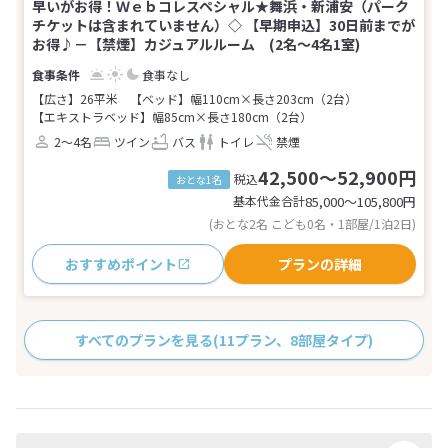
早いがお得！Ｗｅｂコレスペシャル★舞浜・新浦安（パーク
チケットは含まれていません）◇ 【早期申込】30日前までが
お得♪－【禁煙】カジュアルルーム (2名～4名1室)
食事なし
【広さ】26平米
【ベッド】幅110cm×長さ203cm（2台）
【エキストラベッド】幅85cm×長さ180cm（2台）
2～4名
ツイン
バス
トイレ
禁煙
42,500～52,900円
税込
おとな1名
基本代金合計
85,000〜105,800
円
(おとな2名 こども0名・1部屋/1泊2日)
おすすめポイント
プランの詳細
すべてのプランを見る
(11プラン、8部屋タイプ)