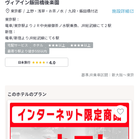
ヴィアイン飯田橋後楽園
施設詳細
東京都
上野・浅草・お茶ノ水
九段・飯田橋付近
東京駅：
電車/東京駅よりＪＲ中央線御茶ノ水駅乗換、JR総武線にて２駅
新宿：
電車/新宿よりJR総武線にて６駅
宅配サービス
ホテル
★★★以上
★★★★以上
最寄り駅より徒歩5分以内
4.0
日本旅行
基準JR乗車区間：
新大阪
～
東京