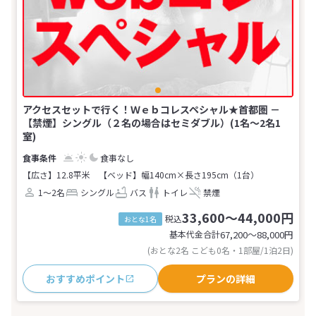
アクセスセットで行く！Ｗｅｂコレスペシャル★首都圏 －
【禁煙】シングル（２名の場合はセミダブル）(1名～2名1
室)
食事なし
【広さ】12.8平米
【ベッド】幅140cm×長さ195cm（1台）
1～2名
シングル
バス
トイレ
禁煙
33,600～44,000円
税込
おとな1名
基本代金合計
67,200〜88,000
円
(おとな2名 こども0名・1部屋/1泊2日)
おすすめポイント
プランの詳細