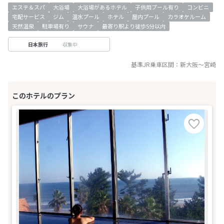
エステ＆スパ
大浴場
大浴場があるホテル
子供用プール有り
コンビニ
宅配サービス
ジム
温水プール
ホテル
屋内プール
カラオケルーム
天然温泉
駐車場有り
サウナ
最寄り駅より徒歩5分以内
収集中
日本旅行
基準JR乗車区間：
新大阪
～
宮崎