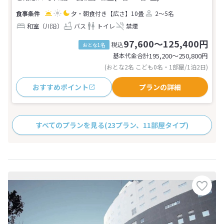
夕・朝食付き
【広さ】10畳
2～5名
和室（川沿）
バス
トイレ
禁煙
97,600～125,400円
税込
おとな1名
基本代金合計
195,200〜250,800
円
(おとな2名 こども0名・1部屋/1泊2日)
おすすめポイント
プランの詳細
すべてのプランを見る
(23プラン、11部屋タイプ)