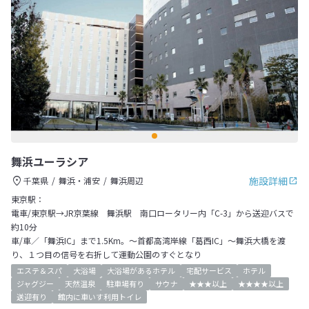
舞浜ユーラシア
施設詳細
千葉県
舞浜・浦安
舞浜周辺
東京駅：
電車/東京駅→JR京葉線 舞浜駅 南口ロータリー内「C-3」から送迎バスで
約10分
車/車／「舞浜IC」まで1.5Km。～首都高湾岸線「葛西IC」～舞浜大橋を渡
り、１つ目の信号を右折して運動公園のすぐとなり
エステ＆スパ
大浴場
大浴場があるホテル
宅配サービス
ホテル
ジャグジー
天然温泉
駐車場有り
サウナ
★★★以上
★★★★以上
送迎有り
館内に車いす利用トイレ