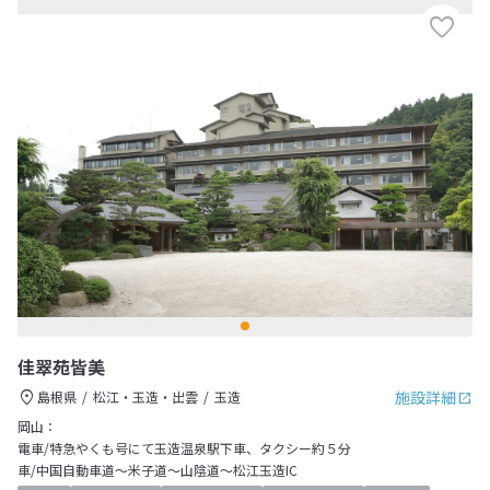
佳翠苑皆美
施設詳細
島根県
松江・玉造・出雲
玉造
岡山：
電車/特急やくも号にて玉造温泉駅下車、タクシー約５分
車/中国自動車道～米子道～山陰道～松江玉造IC