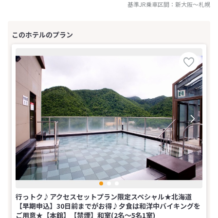
基準JR乗車区間：
新大阪
～
札幌
行っトク♪アクセスセットプラン限定スペシャル★北海道
【早期申込】30日前までがお得♪夕食は和洋中バイキングを
ご用意★【本館】【禁煙】和室(2名～5名1室)