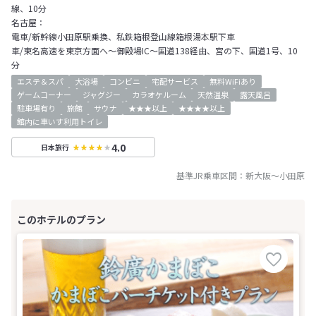
線、10分
名古屋：
電車/新幹線小田原駅乗換、私鉄箱根登山線箱根湯本駅下車
車/東名高速を東京方面へ～御殿場IC～国道138経由、宮の下、国道1号、10
分
エステ＆スパ
大浴場
コンビニ
宅配サービス
無料WiFiあり
ゲームコーナー
ジャグジー
カラオケルーム
天然温泉
露天風呂
駐車場有り
旅館
サウナ
★★★以上
★★★★以上
館内に車いす利用トイレ
4.0
日本旅行
基準JR乗車区間：
新大阪
～
小田原