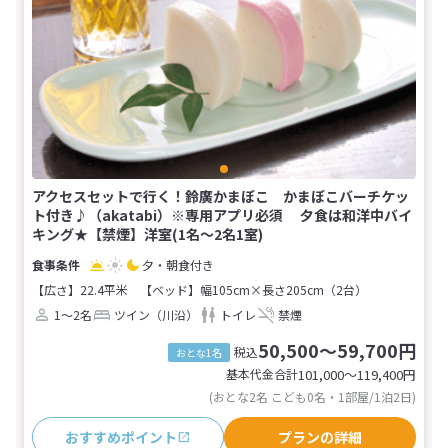
アクセスセットで行く！鈴廣かまぼこ かまぼこバーチケッ
ト付き♪（akatabi）※専用アプリ必須 夕食は和洋中バイ
キング★【禁煙】洋室(1名～2名1室)
夕・朝食付き
【広さ】22.4平米
【ベッド】幅105cm×長さ205cm（2台）
1～2名
ツイン（川沿）
トイレ
禁煙
50,500～59,700円
税込
おとな1名
基本代金合計
101,000〜119,400
円
(おとな2名 こども0名・1部屋/1泊2日)
おすすめポイント
プランの詳細