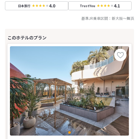
4.0
4.1
日本旅行
TrustYou
基準JR乗車区間：
新大阪
～
舞浜