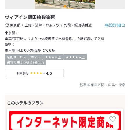
ヴィアイン飯田橋後楽園
施設詳細
東京都
上野・浅草・お茶ノ水
九段・飯田橋付近
東京駅：
電車/東京駅よりＪＲ中央線御茶ノ水駅乗換、JR総武線にて２駅
新宿：
電車/新宿よりJR総武線にて６駅
宅配サービス
ホテル
★★★以上
★★★★以上
最寄り駅より徒歩5分以内
4.0
日本旅行
基準JR乗車区間：
広島
～
東京