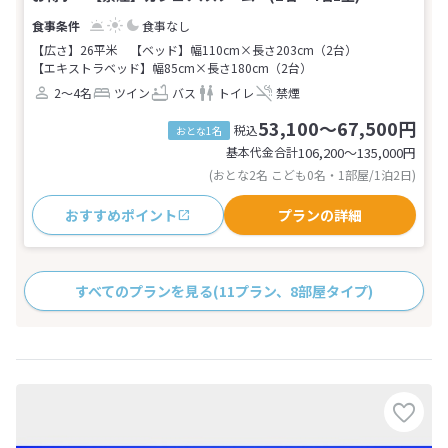
食事なし
【広さ】26平米
【ベッド】幅110cm×長さ203cm（2台）
【エキストラベッド】幅85cm×長さ180cm（2台）
2～4名
ツイン
バス
トイレ
禁煙
53,100～67,500円
税込
おとな1名
基本代金合計
106,200〜135,000
円
(おとな2名 こども0名・1部屋/1泊2日)
おすすめポイント
プランの詳細
すべてのプランを見る
(11プラン、8部屋タイプ)