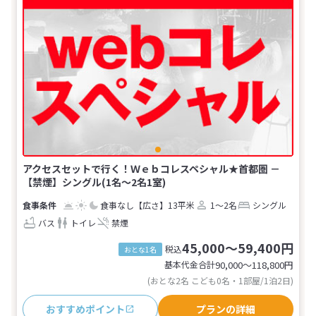
アクセスセットで行く！Ｗｅｂコレスペシャル★首都圏 －
【禁煙】シングル(1名～2名1室)
食事なし
【広さ】13平米
1～2名
シングル
バス
トイレ
禁煙
45,000～59,400円
税込
おとな1名
基本代金合計
90,000〜118,800
円
(おとな2名 こども0名・1部屋/1泊2日)
おすすめポイント
プランの詳細