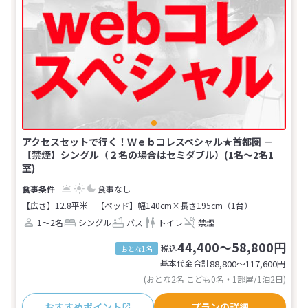
アクセスセットで行く！Ｗｅｂコレスペシャル★首都圏 －
【禁煙】シングル（２名の場合はセミダブル）(1名～2名1
室)
食事なし
【広さ】12.8平米
【ベッド】幅140cm×長さ195cm（1台）
1～2名
シングル
バス
トイレ
禁煙
44,400～58,800円
税込
おとな1名
基本代金合計
88,800〜117,600
円
(おとな2名 こども0名・1部屋/1泊2日)
おすすめポイント
プランの詳細