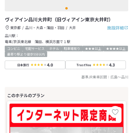
ヴィアイン品川大井町（旧ヴィアイン東京大井町）
施設詳細
東京都
品川・大森・蒲田・羽田
大井
品川駅：
電車/京浜東北線 蒲田、横浜方面で１駅
コンビニ
宅配サービス
ホテル
駐車場有り
★★★以上
★★★★以上
最寄り駅より徒歩5分以内
4.0
4.3
日本旅行
TrustYou
基準JR乗車区間：
広島
～
品川