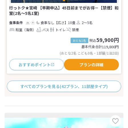
行っトク★宮崎 【早期申込】45日前までがお得－【禁煙】和
室(2名～5名1室)
食事なし
【広さ】10畳
2～5名
和室（海側）
バス
トイレ
禁煙
59,900円
税込
おとな1名
基本代金合計
119,800
円
(おとな2名 こども0名・1部屋/1泊2日)
おすすめポイント
プランの詳細
すべてのプランを見る
(42プラン、11部屋タイプ)