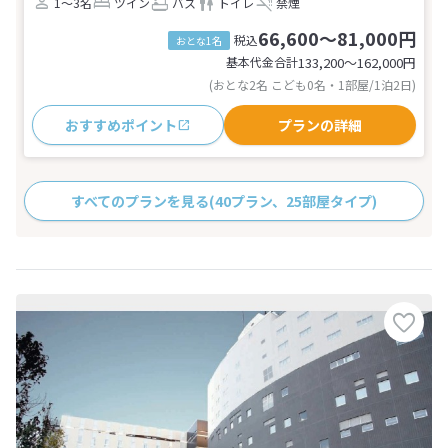
1～3名
ツイン
バス
トイレ
禁煙
66,600～81,000円
税込
おとな1名
基本代金合計
133,200〜162,000
円
(おとな2名 こども0名・1部屋/1泊2日)
おすすめポイント
プランの詳細
すべてのプランを見る
(40プラン、25部屋タイプ)