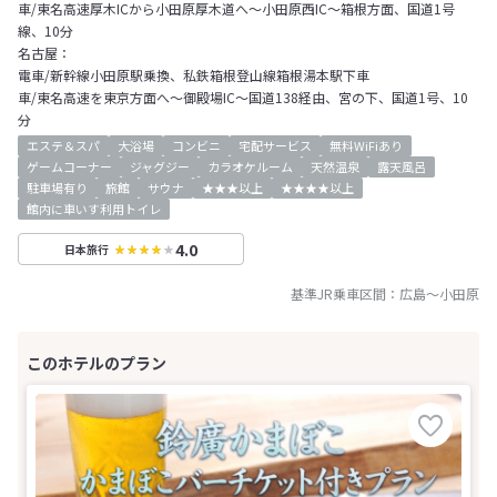
車/東名高速厚木ICから小田原厚木道へ～小田原西IC～箱根方面、国道1号
線、10分
名古屋：
電車/新幹線小田原駅乗換、私鉄箱根登山線箱根湯本駅下車
車/東名高速を東京方面へ～御殿場IC～国道138経由、宮の下、国道1号、10
分
エステ＆スパ
大浴場
コンビニ
宅配サービス
無料WiFiあり
ゲームコーナー
ジャグジー
カラオケルーム
天然温泉
露天風呂
駐車場有り
旅館
サウナ
★★★以上
★★★★以上
館内に車いす利用トイレ
4.0
日本旅行
基準JR乗車区間：
広島
～
小田原