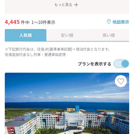
もっと見る
4,445
地図表示
件中
1～10件表示
人気順
安い順
高い順
※下記旅行代金は、往復JR(基準乗車区間)＋宿泊代金となります。
往復追加代金なし列車・普通車指定席
プランを表示する