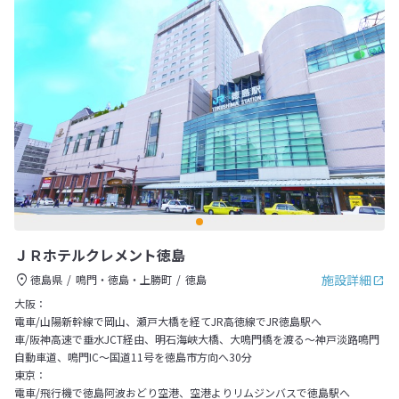
ＪＲホテルクレメント徳島
施設詳細
徳島県
鳴門・徳島・上勝町
徳島
大阪：
電車/山陽新幹線で岡山、瀬戸大橋を経てJR高徳線でJR徳島駅へ
車/阪神高速で垂水JCT経由、明石海峡大橋、大鳴門橋を渡る～神戸淡路鳴門
自動車道、鳴門IC～国道11号を徳島市方向へ30分
東京：
電車/飛行機で徳島阿波おどり空港、空港よりリムジンバスで徳島駅へ