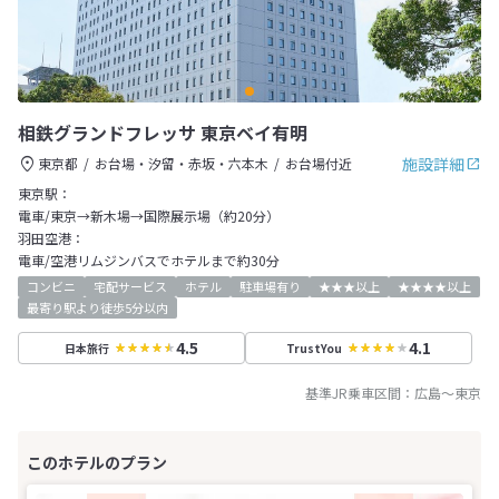
相鉄グランドフレッサ 東京ベイ有明
施設詳細
東京都
お台場・汐留・赤坂・六本木
お台場付近
東京駅：
電車/東京→新木場→国際展示場（約20分）
羽田空港：
電車/空港リムジンバスでホテルまで約30分
コンビニ
宅配サービス
ホテル
駐車場有り
★★★以上
★★★★以上
最寄り駅より徒歩5分以内
4.5
4.1
日本旅行
TrustYou
基準JR乗車区間：
広島
～
東京