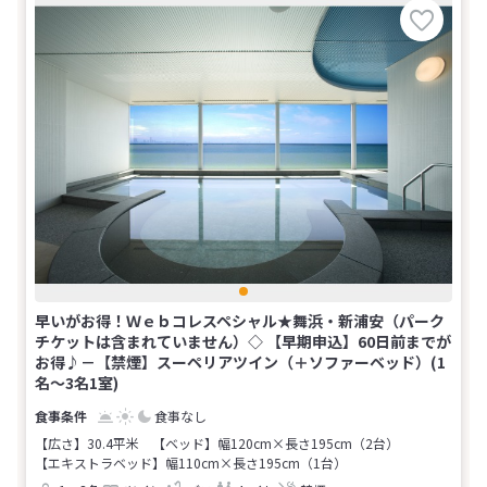
早いがお得！Ｗｅｂコレスペシャル★舞浜・新浦安（パーク
チケットは含まれていません）◇ 【早期申込】60日前までが
お得♪－【禁煙】スーペリアツイン（＋ソファーベッド）(1
名～3名1室)
食事なし
【広さ】30.4平米
【ベッド】幅120cm×長さ195cm（2台）
【エキストラベッド】幅110cm×長さ195cm（1台）