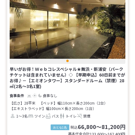
早いがお得！Ｗｅｂコレスペシャル★舞浜・新浦安（パーク
チケットは含まれていません）◇ 【早期申込】60日前までが
お得♪－【エミオンタワー】スタンダードルーム（禁煙）28
㎡(2名～3名1室)
食事なし
【広さ】28平米
【ベッド】幅110cm×長さ200cm（2台）
【エキストラベッド】幅100cm×長さ200cm（1台）
1～3名
ツイン
バス
トイレ
禁煙
66,800～81,200円
税込
おとな1名
基本代金合計
133,600〜162,400
円