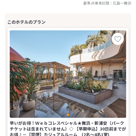
基準JR乗車区間：
広島
～
舞浜
早いがお得！Ｗｅｂコレスペシャル★舞浜・新浦安（パーク
チケットは含まれていません）◇ 【早期申込】30日前までが
お得♪－【禁煙】カジュアルルーム (2名～4名1室)