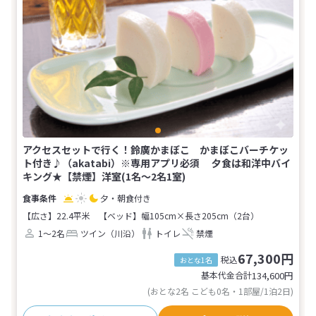
アクセスセットで行く！鈴廣かまぼこ かまぼこバーチケッ
ト付き♪（akatabi）※専用アプリ必須 夕食は和洋中バイ
キング★【禁煙】洋室(1名～2名1室)
夕・朝食付き
【広さ】22.4平米
【ベッド】幅105cm×長さ205cm（2台）
1～2名
ツイン（川沿）
トイレ
禁煙
67,300円
税込
おとな1名
基本代金合計
134,600
円
(おとな2名 こども0名・1部屋/1泊2日)