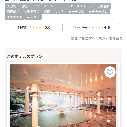
大浴場
宅配サービス
ゲームコーナー
カラオケルーム
天然温泉
露天風呂
駐車場有り
旅館
サウナ
★★★以上
★★★★以上
★★★★★
送迎有り
5.0
4.6
日本旅行
TrustYou
基準JR乗車区間：
広島
～
玉造温泉