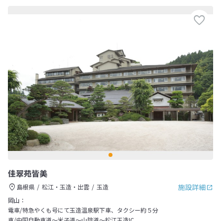
佳翠苑皆美
施設詳細
島根県
松江・玉造・出雲
玉造
岡山：
電車/特急やくも号にて玉造温泉駅下車、タクシー約５分
車/中国自動車道～米子道～山陰道～松江玉造IC