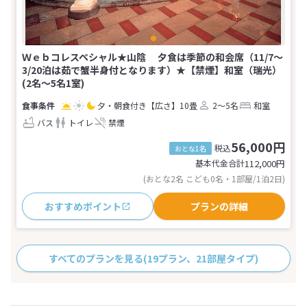
Ｗｅｂコレスペシャル★山陰 夕食は季節の和会席（11/7～
3/20泊は茹で蟹半身付となります）★【禁煙】和室（瑞光）
(2名～5名1室)
夕・朝食付き
【広さ】10畳
2～5名
和室
バス
トイレ
禁煙
56,000円
税込
おとな1名
基本代金合計
112,000
円
(おとな2名 こども0名・1部屋/1泊2日)
おすすめポイント
プランの詳細
すべてのプランを見る
(19プラン、21部屋タイプ)