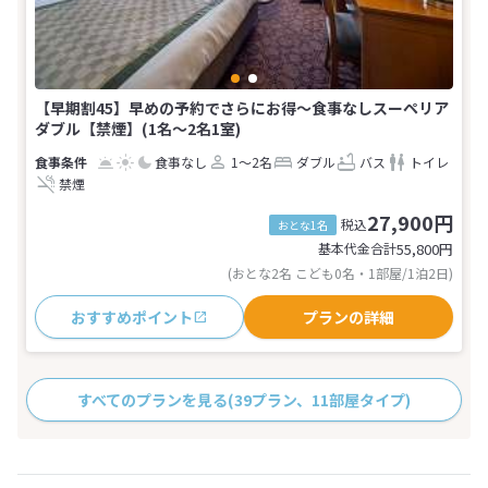
【早期割45】早めの予約でさらにお得〜食事なしスーペリア
ダブル【禁煙】(1名～2名1室)
食事なし
1～2名
ダブル
バス
トイレ
禁煙
27,900円
税込
おとな1名
基本代金合計
55,800
円
(おとな2名 こども0名・1部屋/1泊2日)
おすすめポイント
プランの詳細
すべてのプランを見る
(39プラン、11部屋タイプ)