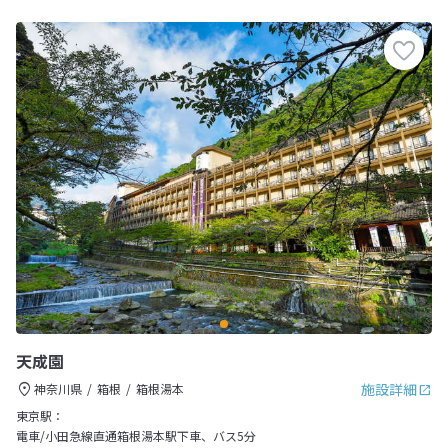
天成園
施設詳細
神奈川県
箱根
箱根湯本
東京駅：
電車/小田急線直通箱根湯本駅下車、バス5分