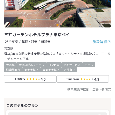
三井ガーデンホテルプラナ東京ベイ
施設詳細
千葉県
舞浜・浦安
新浦安
東京駅：
電車/JR東京駅⇒新浦安駅⇒路線バス「東京ベイシティ交通路線バス」三井ガ
ーデンホテル下車
大浴場
大浴場があるホテル
コンビニ
宅配サービス
ホテル
駐車場有り
★★★以上
★★★★以上
送迎有り
4.5
4.3
日本旅行
TrustYou
基準JR乗車区間：
広島
～
新浦安