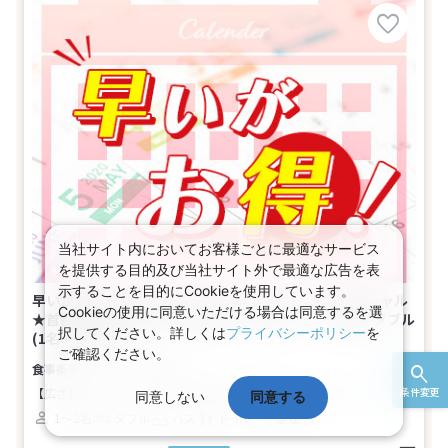
当社サイト内においてお客様ごとに最適なサービス
を提供する目的及び当社サイト外で最適な広告を表
示することを目的にCookieを使用しています。
早いがお得！アクセスセットで行く！Ｗｅｂコレスペシャル
Cookieの使用に同意いただける場合は同意するを選
★首都圏 【早期申込】90日前までがお得♪－【禁煙】ダブル
択してください。詳しくは
プライバシーポリシー
を
(1名～2名1室)
ご確認ください。
食事なし
【広さ】17.3平米
【ベッド】幅140cm×長さ203cm（1台）
条件変更
同意しない
同意する
1～2名
ダブル
バス
トイレ
禁煙