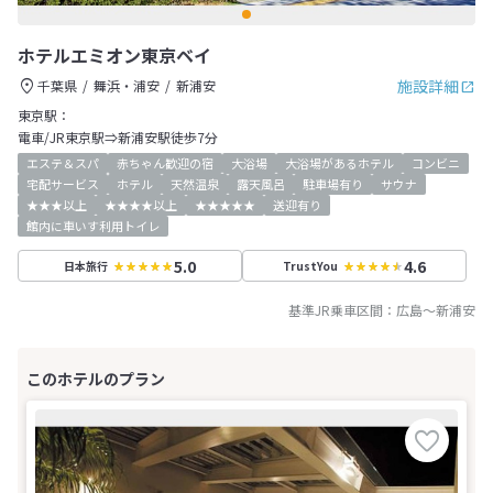
ホテルエミオン東京ベイ
施設詳細
千葉県
舞浜・浦安
新浦安
東京駅：
電車/JR東京駅⇒新浦安駅徒歩7分
エステ＆スパ
赤ちゃん歓迎の宿
大浴場
大浴場があるホテル
コンビニ
宅配サービス
ホテル
天然温泉
露天風呂
駐車場有り
サウナ
★★★以上
★★★★以上
★★★★★
送迎有り
館内に車いす利用トイレ
5.0
4.6
日本旅行
TrustYou
基準JR乗車区間：
広島
～
新浦安