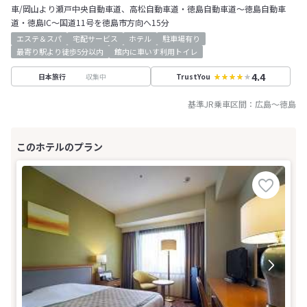
車/岡山より瀬戸中央自動車道、高松自動車道・徳島自動車道～徳島自動車
道・徳島IC～国道11号を徳島市方向へ15分
エステ＆スパ
宅配サービス
ホテル
駐車場有り
最寄り駅より徒歩5分以内
館内に車いす利用トイレ
4.4
収集中
日本旅行
TrustYou
基準JR乗車区間：
広島
～
徳島