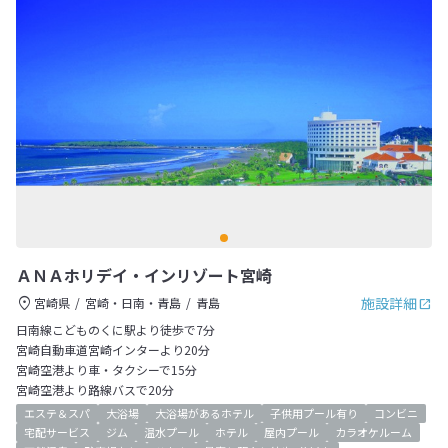
ＡＮＡホリデイ・インリゾート宮崎
施設詳細
宮崎県
宮崎・日南・青島
青島
日南線こどものくに駅より徒歩で7分
宮崎自動車道宮崎インターより20分
宮崎空港より車・タクシーで15分
宮崎空港より路線バスで20分
エステ＆スパ
大浴場
大浴場があるホテル
子供用プール有り
コンビニ
宅配サービス
ジム
温水プール
ホテル
屋内プール
カラオケルーム