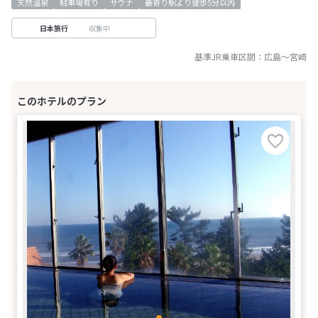
天然温泉
駐車場有り
サウナ
最寄り駅より徒歩5分以内
収集中
日本旅行
基準JR乗車区間：
広島
～
宮崎