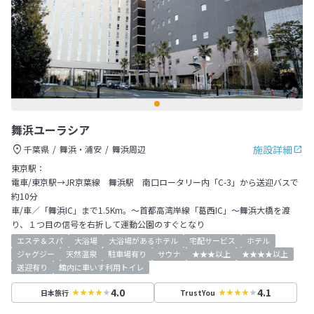
舞浜ユーラシア
施設詳細
千葉県
舞浜・浦安
舞浜周辺
東京駅：
電車/東京駅→JR京葉線 舞浜駅 南口ロータリー内「C-3」から送迎バスで
約10分
車/車／「舞浜IC」まで1.5Km。～首都高湾岸線「葛西IC」～舞浜大橋を渡
り、１つ目の信号を右折して運動公園のすぐとなり
エステ＆スパ
大浴場
大浴場があるホテル
宅配サービス
ホテル
ジャグジー
天然温泉
駐車場有り
サウナ
★★★以上
★★★★以上
送迎有り
館内に車いす利用トイレ
4.0
4.1
日本旅行
TrustYou