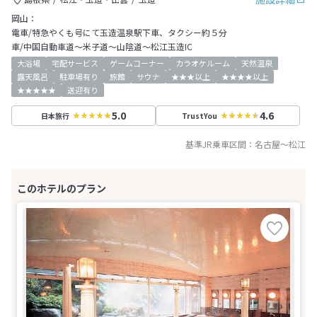
岡山：
電車/特急やくも号にて玉造温泉駅下車、タクシー約５分
車/中国自動車道～米子道～山陰道～松江玉造IC
大浴場
宅配サービス
ゲームコーナー
カラオケルーム
天然温泉
露天風呂
駐車場有り
旅館
サウナ
★★★以上
★★★★以上
★★★★★
送迎有り
5.0
4.6
日本旅行
TrustYou
基準JR乗車区間：
名古屋
～
松江