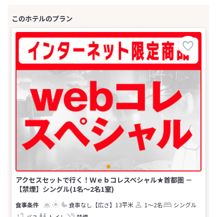
アクセスセットで行く！Ｗｅｂコレスペシャル★首都圏 －
【禁煙】シングル(1名～2名1室)
食事なし
【広さ】13平米
1～2名
シングル
バス
トイレ
禁煙