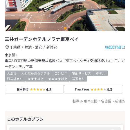
三井ガーデンホテルプラナ東京ベイ
施設詳細
千葉県
舞浜・浦安
新浦安
東京駅：
電車/JR東京駅⇒新浦安駅⇒路線バス「東京ベイシティ交通路線バス」三井ガ
ーデンホテル下車
大浴場
大浴場があるホテル
コンビニ
宅配サービス
ホテル
駐車場有り
★★★以上
★★★★以上
送迎有り
4.5
4.3
日本旅行
TrustYou
基準JR乗車区間：
名古屋
～
新浦安