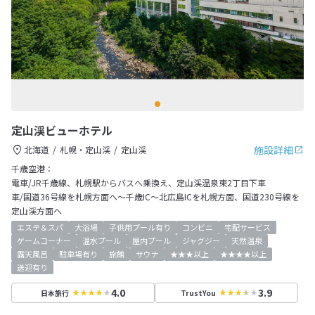
定山渓ビューホテル
施設詳細
北海道
札幌・定山渓
定山渓
千歳空港：
電車/JR千歳線、札幌駅からバスへ乗換え、定山渓温泉東2丁目下車
車/国道36号線を札幌方面へ～千歳IC～北広島ICを札幌方面、国道230号線を
定山渓方面へ
エステ＆スパ
大浴場
子供用プール有り
コンビニ
宅配サービス
ゲームコーナー
温水プール
屋内プール
ジャグジー
天然温泉
露天風呂
駐車場有り
旅館
サウナ
★★★以上
★★★★以上
送迎有り
4.0
3.9
日本旅行
TrustYou