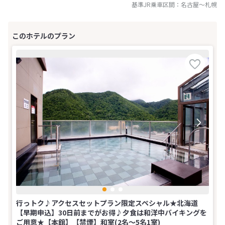
基準JR乗車区間：
名古屋
～
札幌
行っトク♪アクセスセットプラン限定スペシャル★北海道
【早期申込】30日前までがお得♪夕食は和洋中バイキングを
ご用意★【本館】【禁煙】和室(2名～5名1室)