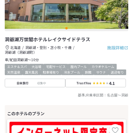
洞爺湖万世閣ホテルレイクサイドテラス
施設詳細
北海道
洞爺湖・登別・苫小牧・千歳
洞爺湖（洞爺湖町）
車/虻田洞爺湖～10分
エステ＆スパ
大浴場
宅配サービス
屋内プール
カラオケルーム
天然温泉
露天風呂
駐車場有り
冷水プール
旅館
サウナ
送迎有り
4.1
収集中
日本旅行
TrustYou
基準JR乗車区間：
名古屋
～
洞爺