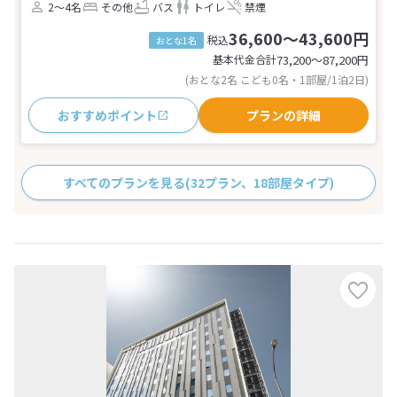
2～4名
その他
バス
トイレ
禁煙
36,600～43,600円
税込
おとな1名
基本代金合計
73,200〜87,200
円
(おとな2名 こども0名・1部屋/1泊2日)
おすすめポイント
プランの詳細
すべてのプランを見る
(32プラン、18部屋タイプ)