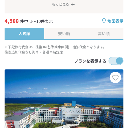
もっと見る
4,588
地図表示
件中
1～10件表示
人気順
安い順
高い順
※下記旅行代金は、往復JR(基準乗車区間)＋宿泊代金となります。
往復追加代金なし列車・普通車指定席
プランを表示する