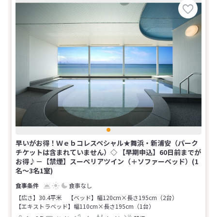
早いがお得！Ｗｅｂコレスペシャル★舞浜・新浦安（パーク
チケットは含まれていません）◇ 【早期申込】60日前までが
お得♪－【禁煙】スーペリアツイン（＋ソファーベッド）(1
名～3名1室)
食事なし
【広さ】30.4平米
【ベッド】幅120cm×長さ195cm（2台）
【エキストラベッド】幅110cm×長さ195cm（1台）