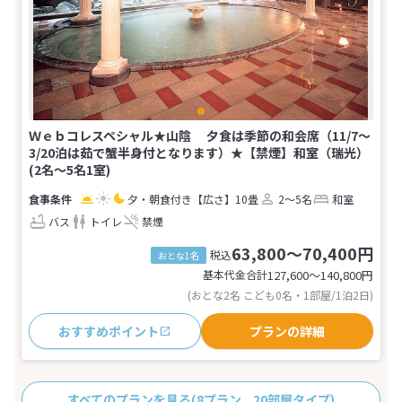
Ｗｅｂコレスペシャル★山陰 夕食は季節の和会席（11/7～
3/20泊は茹で蟹半身付となります）★【禁煙】和室（瑞光）
(2名～5名1室)
夕・朝食付き
【広さ】10畳
2～5名
和室
バス
トイレ
禁煙
63,800～70,400円
税込
おとな1名
基本代金合計
127,600〜140,800
円
(おとな2名 こども0名・1部屋/1泊2日)
おすすめポイント
プランの詳細
すべてのプランを見る
(8プラン、20部屋タイプ)