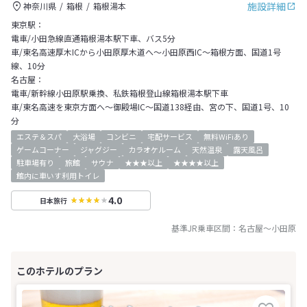
施設詳細
神奈川県
箱根
箱根湯本
東京駅：
電車/小田急線直通箱根湯本駅下車、バス5分
車/東名高速厚木ICから小田原厚木道へ～小田原西IC～箱根方面、国道1号
線、10分
名古屋：
電車/新幹線小田原駅乗換、私鉄箱根登山線箱根湯本駅下車
車/東名高速を東京方面へ～御殿場IC～国道138経由、宮の下、国道1号、10
分
エステ＆スパ
大浴場
コンビニ
宅配サービス
無料WiFiあり
ゲームコーナー
ジャグジー
カラオケルーム
天然温泉
露天風呂
駐車場有り
旅館
サウナ
★★★以上
★★★★以上
館内に車いす利用トイレ
4.0
日本旅行
基準JR乗車区間：
名古屋
～
小田原