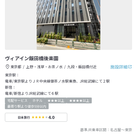
ヴィアイン飯田橋後楽園
施設詳細
東京都
上野・浅草・お茶ノ水
九段・飯田橋付近
東京駅：
電車/東京駅よりＪＲ中央線御茶ノ水駅乗換、JR総武線にて２駅
新宿：
電車/新宿よりJR総武線にて６駅
宅配サービス
ホテル
★★★以上
★★★★以上
最寄り駅より徒歩5分以内
4.0
日本旅行
基準JR乗車区間：
名古屋
～
東京