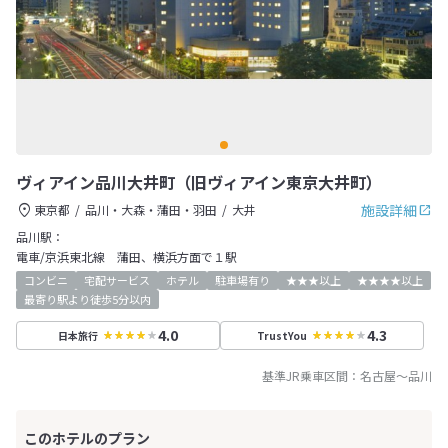
ヴィアイン品川大井町（旧ヴィアイン東京大井町）
施設詳細
東京都
品川・大森・蒲田・羽田
大井
品川駅：
電車/京浜東北線 蒲田、横浜方面で１駅
コンビニ
宅配サービス
ホテル
駐車場有り
★★★以上
★★★★以上
最寄り駅より徒歩5分以内
4.0
4.3
日本旅行
TrustYou
基準JR乗車区間：
名古屋
～
品川