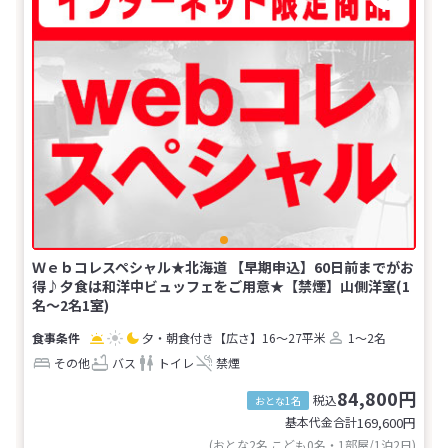
Ｗｅｂコレスペシャル★北海道 【早期申込】60日前までがお
得♪夕食は和洋中ビュッフェをご用意★【禁煙】山側洋室(1
名～2名1室)
夕・朝食付き
【広さ】16～27平米
1～2名
その他
バス
トイレ
禁煙
84,800円
税込
おとな1名
基本代金合計
169,600
円
(おとな2名 こども0名・1部屋/1泊2日)