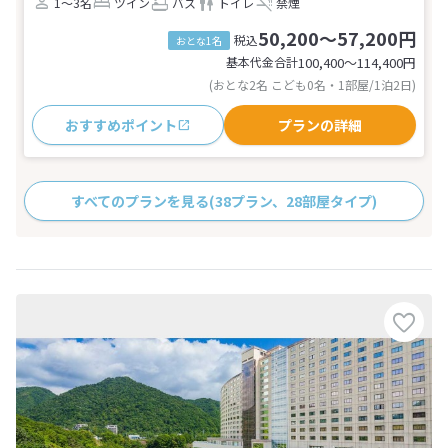
1～3名
ツイン
バス
トイレ
禁煙
50,200～57,200円
税込
おとな1名
基本代金合計
100,400〜114,400
円
(おとな2名 こども0名・1部屋/1泊2日)
おすすめポイント
プランの詳細
すべてのプランを見る
(38プラン、28部屋タイプ)