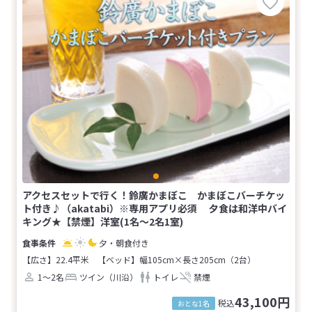
アクセスセットで行く！鈴廣かまぼこ かまぼこバーチケッ
ト付き♪（akatabi）※専用アプリ必須 夕食は和洋中バイ
キング★【禁煙】洋室(1名～2名1室)
夕・朝食付き
【広さ】22.4平米
【ベッド】幅105cm×長さ205cm（2台）
1～2名
ツイン（川沿）
トイレ
禁煙
43,100円
税込
おとな1名