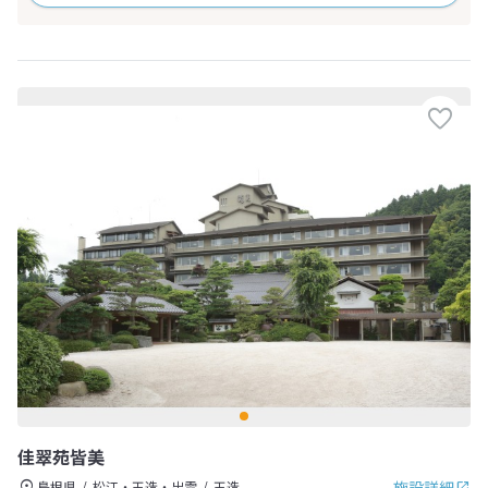
佳翠苑皆美
施設詳細
島根県
松江・玉造・出雲
玉造