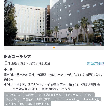
舞浜ユーラシア
施設詳細
千葉県
舞浜・浦安
舞浜周辺
東京駅：
電車/東京駅→JR京葉線 舞浜駅 南口ロータリー内「C-3」から送迎バスで
約10分
車/車／「舞浜IC」まで1.5Km。～首都高湾岸線「葛西IC」～舞浜大橋を渡
り、１つ目の信号を右折して運動公園のすぐとなり
エステ＆スパ
大浴場
大浴場があるホテル
宅配サービス
ホテル
ジャグジー
天然温泉
駐車場有り
サウナ
★★★以上
★★★★以上
送迎有り
館内に車いす利用トイレ