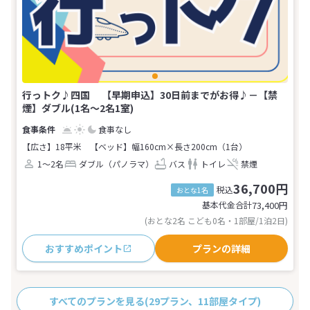
行っトク♪四国 【早期申込】30日前までがお得♪－【禁
煙】ダブル(1名～2名1室)
食事なし
【広さ】18平米
【ベッド】幅160cm×長さ200cm（1台）
1～2名
ダブル（パノラマ）
バス
トイレ
禁煙
36,700円
税込
おとな1名
基本代金合計
73,400
円
(おとな2名 こども0名・1部屋/1泊2日)
おすすめポイント
プランの詳細
すべてのプランを見る
(29プラン、11部屋タイプ)