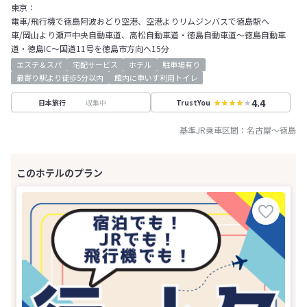
東京：
電車/飛行機で徳島阿波おどり空港、空港よりリムジンバスで徳島駅へ
車/岡山より瀬戸中央自動車道、高松自動車道・徳島自動車道～徳島自動車
道・徳島IC～国道11号を徳島市方向へ15分
エステ＆スパ
宅配サービス
ホテル
駐車場有り
最寄り駅より徒歩5分以内
館内に車いす利用トイレ
4.4
収集中
日本旅行
TrustYou
基準JR乗車区間：
名古屋
～
徳島