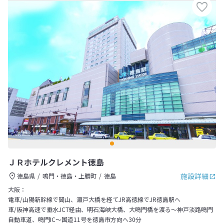
ＪＲホテルクレメント徳島
施設詳細
徳島県
鳴門・徳島・上勝町
徳島
大阪：
電車/山陽新幹線で岡山、瀬戸大橋を経てJR高徳線でJR徳島駅へ
車/阪神高速で垂水JCT経由、明石海峡大橋、大鳴門橋を渡る～神戸淡路鳴門
自動車道、鳴門IC～国道11号を徳島市方向へ30分