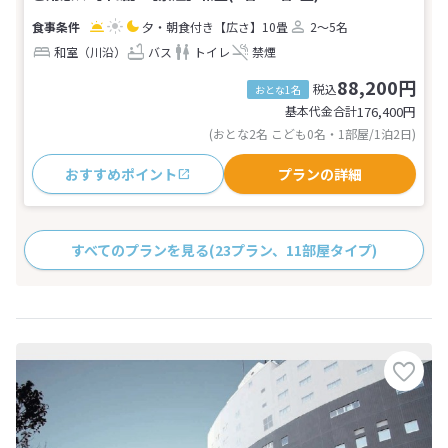
夕・朝食付き
【広さ】10畳
2～5名
和室（川沿）
バス
トイレ
禁煙
88,200円
税込
おとな1名
基本代金合計
176,400
円
(おとな2名 こども0名・1部屋/1泊2日)
おすすめポイント
プランの詳細
すべてのプランを見る
(23プラン、11部屋タイプ)