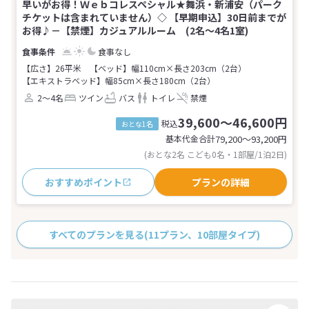
早いがお得！Ｗｅｂコレスペシャル★舞浜・新浦安（パーク
チケットは含まれていません）◇ 【早期申込】30日前までが
お得♪－【禁煙】カジュアルルーム (2名～4名1室)
食事なし
【広さ】26平米
【ベッド】幅110cm×長さ203cm（2台）
【エキストラベッド】幅85cm×長さ180cm（2台）
2～4名
ツイン
バス
トイレ
禁煙
39,600～46,600円
税込
おとな1名
基本代金合計
79,200〜93,200
円
(おとな2名 こども0名・1部屋/1泊2日)
おすすめポイント
プランの詳細
すべてのプランを見る
(11プラン、10部屋タイプ)