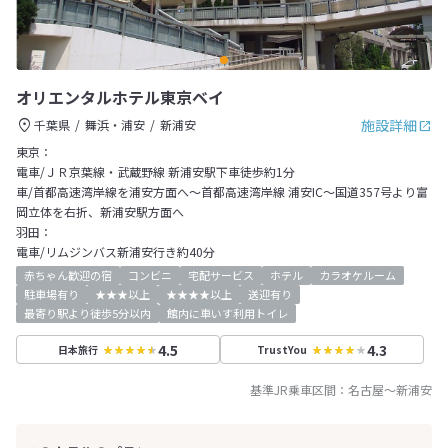
オリエンタルホテル東京ベイ
施設詳細
千葉県
舞浜・浦安
新浦安
東京：
電車/ＪＲ京葉線・武蔵野線 新浦安駅下車徒歩約1分
車/首都高速湾岸線を浦安方面へ～首都高速湾岸線 浦安IC～国道357号より富
岡立体を右折、新浦安駅方面へ
羽田：
電車/リムジンバス新浦安行き約40分
赤ちゃん歓迎の宿
コンビニ
宅配サービス
ホテル
カラオケルーム
駐車場有り
★★★以上
★★★★以上
送迎有り
最寄り駅より徒歩5分以内
館内に車いす利用トイレ
4.5
4.3
日本旅行
TrustYou
基準JR乗車区間：
名古屋
～
新浦安