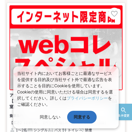
当社サイト内においてお客様ごとに最適なサービス
を提供する目的及び当社サイト外で最適な広告を表
示することを目的にCookieを使用しています。
Cookieの使用に同意いただける場合は同意するを選
アクセスセットで行く！Ｗｅｂコレスペシャル★首都圏 －
択してください。詳しくは
プライバシーポリシー
を
【禁煙】シングル（２名の場合はセミダブル）(1名～2名1
ご確認ください。
室)
食事なし
条件変更
同意しない
同意する
【広さ】12.8平米
【ベッド】幅140cm×長さ195cm（1台）
1～2名
シングル
バス
トイレ
禁煙