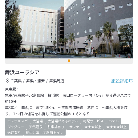
舞浜ユーラシア
施設詳細
千葉県
舞浜・浦安
舞浜周辺
東京駅：
電車/東京駅→JR京葉線 舞浜駅 南口ロータリー内「C-3」から送迎バスで
約10分
車/車／「舞浜IC」まで1.5Km。～首都高湾岸線「葛西IC」～舞浜大橋を渡
り、１つ目の信号を右折して運動公園のすぐとなり
エステ＆スパ
大浴場
大浴場があるホテル
宅配サービス
ホテル
ジャグジー
天然温泉
駐車場有り
サウナ
★★★以上
★★★★以上
送迎有り
館内に車いす利用トイレ