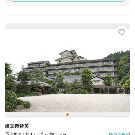
佳翠苑皆美
施設詳細
島根県
松江・玉造・出雲
玉造