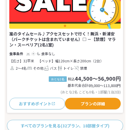
嵐のタイムセール♪アクセスセットで行く！舞浜・新浦安
（パークチケットは含まれていません）□ －【禁煙】マラ
ン・スーペリア(2名1室)
食事なし
【広さ】32平米
【ベッド】幅120cm×長さ200cm（2台）
2～4名
その他
バス
トイレ
禁煙
44,500～56,900円
税込
おとな1名
基本代金合計
89,000〜113,800
円
(おとな2名 こども0名・1部屋/1泊2日)
おすすめポイント
プランの詳細
すべてのプランを見る
(32プラン、18部屋タイプ)