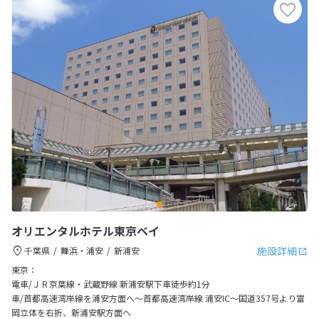
オリエンタルホテル東京ベイ
施設詳細
千葉県
舞浜・浦安
新浦安
東京：
電車/ＪＲ京葉線・武蔵野線 新浦安駅下車徒歩約1分
車/首都高速湾岸線を浦安方面へ～首都高速湾岸線 浦安IC～国道357号より富
岡立体を右折、新浦安駅方面へ