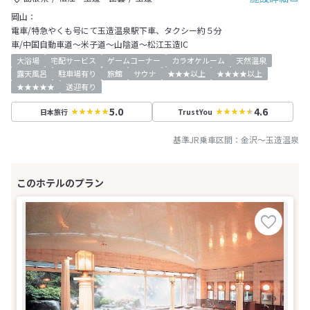
岡山：
電車/特急やくも号にて玉造温泉駅下車、タクシー約５分
車/中国自動車道～米子道～山陰道～松江玉造IC
大浴場
宅配サービス
ゲームコーナー
カラオケルーム
天然温泉
露天風呂
駐車場有り
旅館
サウナ
★★★以上
★★★★以上
★★★★★
送迎有り
5.0
4.6
日本旅行
TrustYou
基準JR乗車区間：
金沢
～
玉造温泉