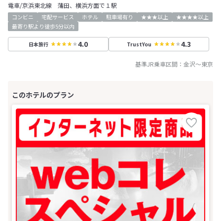
電車/京浜東北線 蒲田、横浜方面で１駅
コンビニ
宅配サービス
ホテル
駐車場有り
★★★以上
★★★★以上
最寄り駅より徒歩5分以内
4.0
4.3
日本旅行
TrustYou
基準JR乗車区間：
金沢
～
東京