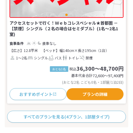
アクセスセットで行く！Ｗｅｂコレスペシャル★首都圏 －
【禁煙】シングル（２名の場合はセミダブル）(1名～2名1
室)
食事なし
【広さ】12.8平米
【ベッド】幅140cm×長さ195cm（1台）
1～2名
シングル
バス
トイレ
禁煙
36,300～48,700円
税込
おとな1名
基本代金合計
72,600〜97,400
円
(おとな2名 こども0名・1部屋/1泊2日)
おすすめポイント
プランの詳細
すべてのプランを見る
(4プラン、1部屋タイプ)