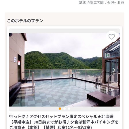
基準JR乗車区間：
金沢
～
札幌
行っトク♪アクセスセットプラン限定スペシャル★北海道
【早期申込】30日前までがお得♪夕食は和洋中バイキングを
ご用意★【本館】【禁煙】和室(2名～5名1室)