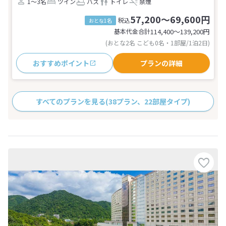
1～3名
ツイン
バス
トイレ
禁煙
57,200～69,600円
税込
おとな1名
基本代金合計
114,400〜139,200
円
(おとな2名 こども0名・1部屋/1泊2日)
おすすめポイント
プランの詳細
すべてのプランを見る
(38プラン、22部屋タイプ)