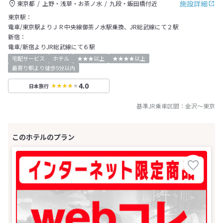
施設詳細
東京都
上野・浅草・お茶ノ水
九段・飯田橋付近
東京駅：
電車/東京駅よりＪＲ中央線御茶ノ水駅乗換、JR総武線にて２駅
新宿：
電車/新宿よりJR総武線にて６駅
宅配サービス
ホテル
★★★以上
★★★★以上
最寄り駅より徒歩5分以内
4.0
日本旅行
基準JR乗車区間：
金沢
～
東京