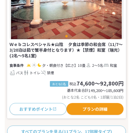
Ｗｅｂコレスペシャル★山陰 夕食は季節の和会席（11/7～
3/20泊は茹で蟹半身付となります）★【禁煙】和室（瑞光）
(2名～5名1室)
夕・朝食付き
【広さ】10畳
2～5名
和室
バス
トイレ
禁煙
74,600～92,800円
税込
おとな1名
基本代金合計
149,200〜185,600
円
(おとな2名 こども0名・1部屋/1泊2日)
おすすめポイント
プランの詳細
すべてのプランを見る
(11プラン、17部屋タイプ)