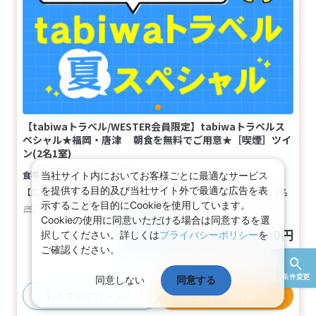
【tabiwaトラベル/WESTER会員限定】tabiwaトラベルス
ペシャル★福岡・唐津 朝食を無料でご用意★［喫煙］ツイ
ン(2名1室)
食事なし
当社サイト内においてお客様ごとに最適なサービス
を提供する目的及び当社サイト外で最適な広告を表
【広さ】16.5平米
【ベッド】幅115cm×長さ200cm（2台）
2名
示することを目的にCookieを使用しています。
ツイン
バス
トイレ
喫煙
Cookieの使用に同意いただける場合は同意するを選
62,900～83,100円
択してください。詳しくは
プライバシーポリシー
を
税込
おとな1名
ご確認ください。
基本代金合計
125,800〜166,200
円
(おとな2名 こども0名・1部屋/1泊2日)
条件変更
同意しない
同意する
おすすめポイント
プランの詳細