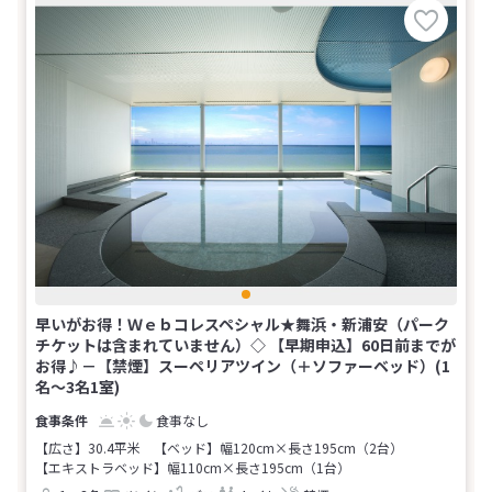
早いがお得！Ｗｅｂコレスペシャル★舞浜・新浦安（パーク
チケットは含まれていません）◇ 【早期申込】60日前までが
お得♪－【禁煙】スーペリアツイン（＋ソファーベッド）(1
名～3名1室)
食事なし
【広さ】30.4平米
【ベッド】幅120cm×長さ195cm（2台）
【エキストラベッド】幅110cm×長さ195cm（1台）