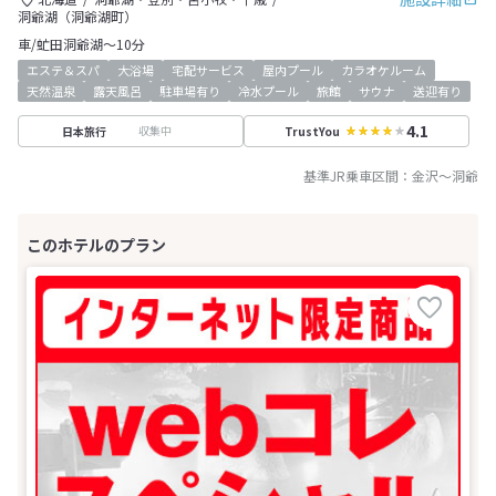
洞爺湖（洞爺湖町）
車/虻田洞爺湖～10分
エステ＆スパ
大浴場
宅配サービス
屋内プール
カラオケルーム
天然温泉
露天風呂
駐車場有り
冷水プール
旅館
サウナ
送迎有り
4.1
収集中
日本旅行
TrustYou
基準JR乗車区間：
金沢
～
洞爺