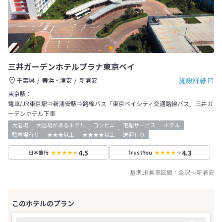
三井ガーデンホテルプラナ東京ベイ
施設詳細
千葉県
舞浜・浦安
新浦安
東京駅：
電車/JR東京駅⇒新浦安駅⇒路線バス「東京ベイシティ交通路線バス」三井ガ
ーデンホテル下車
大浴場
大浴場があるホテル
コンビニ
宅配サービス
ホテル
駐車場有り
★★★以上
★★★★以上
送迎有り
4.5
4.3
日本旅行
TrustYou
基準JR乗車区間：
金沢
～
新浦安