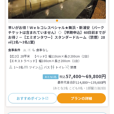
早いがお得！Ｗｅｂコレスペシャル★舞浜・新浦安（パーク
チケットは含まれていません）◇ 【早期申込】60日前までが
お得♪－【エミオンタワー】スタンダードルーム（禁煙）28
㎡(2名～3名1室)
食事なし
【広さ】28平米
【ベッド】幅110cm×長さ200cm（2台）
【エキストラベッド】幅100cm×長さ200cm（1台）
1～3名
ツイン
バス
トイレ
禁煙
57,400～69,800円
税込
おとな1名
基本代金合計
114,800〜139,600
円
(おとな2名 こども0名・1部屋/1泊2日)
おすすめポイント
プランの詳細