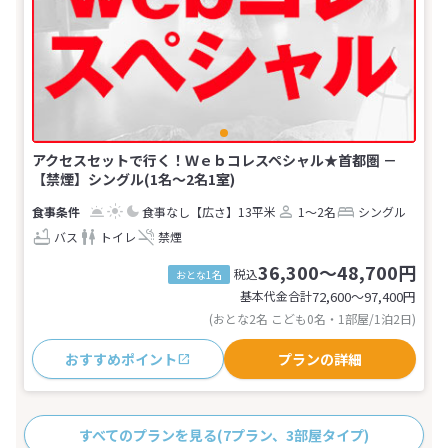
アクセスセットで行く！Ｗｅｂコレスペシャル★首都圏 －
【禁煙】シングル(1名～2名1室)
食事なし
【広さ】13平米
1～2名
シングル
バス
トイレ
禁煙
36,300～48,700円
税込
おとな1名
基本代金合計
72,600〜97,400
円
(おとな2名 こども0名・1部屋/1泊2日)
おすすめポイント
プランの詳細
すべてのプランを見る
(7プラン、3部屋タイプ)