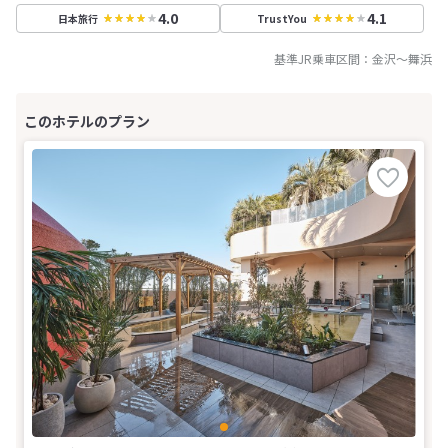
4.0
4.1
日本旅行
TrustYou
基準JR乗車区間：
金沢
～
舞浜