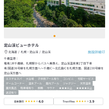
定山渓ビューホテル
施設詳細
北海道
札幌・定山渓
定山渓
千歳空港：
電車/JR千歳線、札幌駅からバスへ乗換え、定山渓温泉東2丁目下車
車/国道36号線を札幌方面へ～千歳IC～北広島ICを札幌方面、国道230号線を
定山渓方面へ
エステ＆スパ
大浴場
子供用プール有り
コンビニ
宅配サービス
ゲームコーナー
温水プール
屋内プール
ジャグジー
天然温泉
露天風呂
駐車場有り
旅館
サウナ
★★★以上
★★★★以上
送迎有り
4.0
3.9
日本旅行
TrustYou