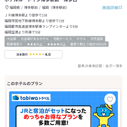
施設詳細
福岡県
博多駅前
福岡（博多駅前）
ＪＲ線博多駅より徒歩で1分
福岡市営地下鉄線博多駅より徒歩で1分
福岡都市高速道博多駅東ランプインターより5分
福岡空港より列車で5分
大浴場
大浴場があるホテル
宅配サービス
ホテル
天然温泉
駐車場有り
★★★以上
★★★★以上
最寄り駅より徒歩5分以内
4.0
日本旅行
基準JR乗車区間：
金沢
～
博多