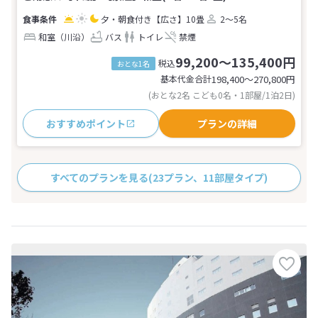
夕・朝食付き
【広さ】10畳
2～5名
和室（川沿）
バス
トイレ
禁煙
99,200～135,400円
税込
おとな1名
基本代金合計
198,400〜270,800
円
(おとな2名 こども0名・1部屋/1泊2日)
おすすめポイント
プランの詳細
すべてのプランを見る
(23プラン、11部屋タイプ)