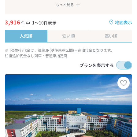
もっと見る
3,916
地図表示
件中
1～10件表示
人気順
安い順
高い順
※下記旅行代金は、往復JR(基準乗車区間)＋宿泊代金となります。
往復追加代金なし列車・普通車指定席
プランを表示する