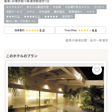
電車/JR東京駅⇒新浦安駅徒歩7分
エステ＆スパ
赤ちゃん歓迎の宿
大浴場
大浴場があるホテル
コンビニ
宅配サービス
ホテル
天然温泉
露天風呂
駐車場有り
サウナ
★★★以上
★★★★以上
★★★★★
送迎有り
館内に車いす利用トイレ
5.0
4.6
日本旅行
TrustYou
基準JR乗車区間：
金沢
～
新浦安