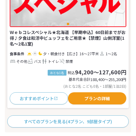
Ｗｅｂコレスペシャル★北海道 【早期申込】60日前までがお
得♪夕食は和洋中ビュッフェをご用意★【禁煙】山側洋室(1
名～2名1室)
夕・朝食付き
【広さ】16～27平米
1～2名
その他
バス
トイレ
禁煙
94,200～127,600円
税込
おとな1名
基本代金合計
188,400〜255,200
円
(おとな2名 こども0名・1部屋/1泊2日)
おすすめポイント
プランの詳細
すべてのプランを見る
(4プラン、9部屋タイプ)