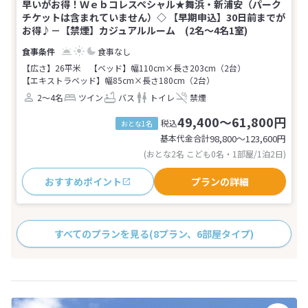
早いがお得！Ｗｅｂコレスペシャル★舞浜・新浦安（パーク
チケットは含まれていません）◇ 【早期申込】30日前までが
お得♪－【禁煙】カジュアルルーム (2名～4名1室)
食事なし
【広さ】26平米
【ベッド】幅110cm×長さ203cm（2台）
【エキストラベッド】幅85cm×長さ180cm（2台）
2～4名
ツイン
バス
トイレ
禁煙
49,400～61,800円
税込
おとな1名
基本代金合計
98,800〜123,600
円
(おとな2名 こども0名・1部屋/1泊2日)
おすすめポイント
プランの詳細
すべてのプランを見る
(8プラン、6部屋タイプ)