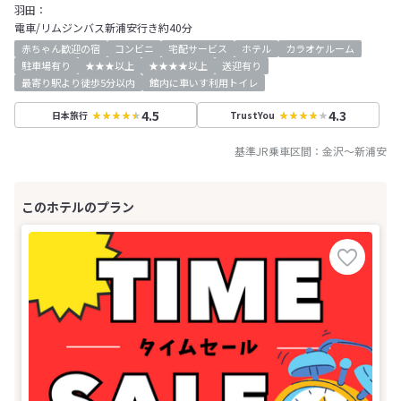
羽田：
電車/リムジンバス新浦安行き約40分
赤ちゃん歓迎の宿
コンビニ
宅配サービス
ホテル
カラオケルーム
駐車場有り
★★★以上
★★★★以上
送迎有り
最寄り駅より徒歩5分以内
館内に車いす利用トイレ
4.5
4.3
日本旅行
TrustYou
基準JR乗車区間：
金沢
～
新浦安