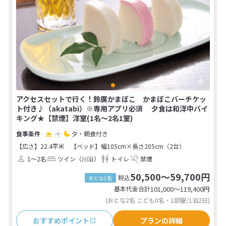
アクセスセットで行く！鈴廣かまぼこ かまぼこバーチケッ
ト付き♪（akatabi）※専用アプリ必須 夕食は和洋中バイ
キング★【禁煙】洋室(1名～2名1室)
夕・朝食付き
【広さ】22.4平米
【ベッド】幅105cm×長さ205cm（2台）
1～2名
ツイン（川沿）
トイレ
禁煙
50,500～59,700円
税込
おとな1名
基本代金合計
101,000〜119,400
円
(おとな2名 こども0名・1部屋/1泊2日)
おすすめポイント
プランの詳細