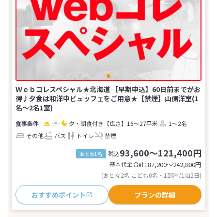
Ｗｅｂコレスペシャル★北海道 【早期申込】60日前までがお
得♪夕食は和洋中ビュッフェをご用意★【禁煙】山側洋室(1
名～2名1室)
夕・朝食付き
【広さ】16～27平米
1～2名
その他
バス
トイレ
禁煙
93,600～121,400円
税込
おとな1名
基本代金合計
187,200〜242,800
円
(おとな2名 こども0名・1部屋/1泊2日)
おすすめポイント
プランの詳細