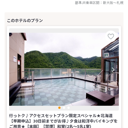
基準JR乗車区間：
新大阪
～
札幌
行っトク♪アクセスセットプラン限定スペシャル★北海道
【早期申込】30日前までがお得♪夕食は和洋中バイキングを
ご用意★【本館】【禁煙】和室(2名～5名1室)