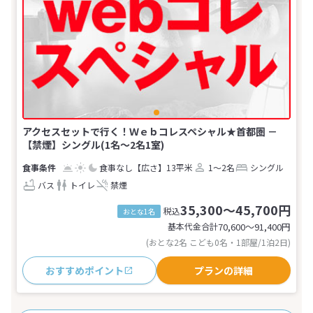
アクセスセットで行く！Ｗｅｂコレスペシャル★首都圏 －
【禁煙】シングル(1名～2名1室)
食事なし
【広さ】13平米
1～2名
シングル
バス
トイレ
禁煙
35,300～45,700円
税込
おとな1名
基本代金合計
70,600〜91,400
円
(おとな2名 こども0名・1部屋/1泊2日)
おすすめポイント
プランの詳細