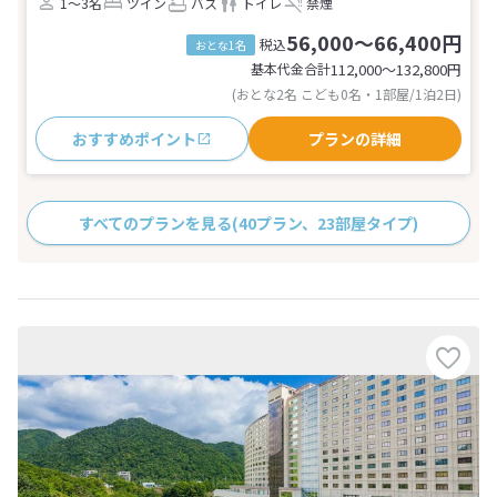
1～3名
ツイン
バス
トイレ
禁煙
56,000～66,400円
税込
おとな1名
基本代金合計
112,000〜132,800
円
(おとな2名 こども0名・1部屋/1泊2日)
おすすめポイント
プランの詳細
すべてのプランを見る
(40プラン、23部屋タイプ)