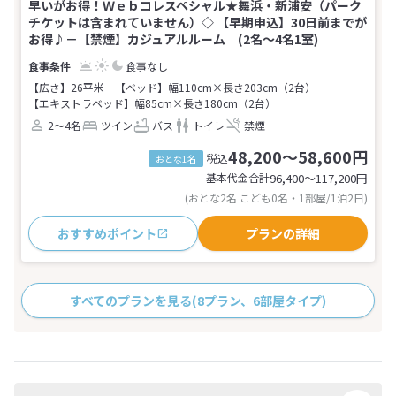
早いがお得！Ｗｅｂコレスペシャル★舞浜・新浦安（パーク
チケットは含まれていません）◇ 【早期申込】30日前までが
お得♪－【禁煙】カジュアルルーム (2名～4名1室)
食事なし
【広さ】26平米
【ベッド】幅110cm×長さ203cm（2台）
【エキストラベッド】幅85cm×長さ180cm（2台）
2～4名
ツイン
バス
トイレ
禁煙
48,200～58,600円
税込
おとな1名
基本代金合計
96,400〜117,200
円
(おとな2名 こども0名・1部屋/1泊2日)
おすすめポイント
プランの詳細
すべてのプランを見る
(8プラン、6部屋タイプ)