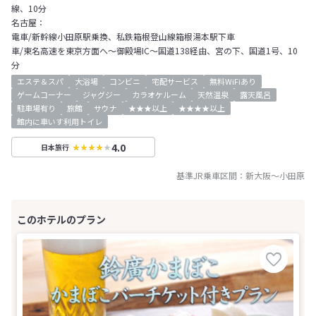
線、10分
名古屋：
電車/新幹線小田原駅乗換、私鉄箱根登山線箱根湯本駅下車
車/東名高速を東京方面へ～御殿場IC～国道138経由、宮の下、国道1号、10
分
エステ＆スパ
大浴場
コンビニ
宅配サービス
無料WiFiあり
ゲームコーナー
ジャグジー
カラオケルーム
天然温泉
露天風呂
駐車場有り
旅館
サウナ
★★★以上
★★★★以上
館内に車いす利用トイレ
4.0
日本旅行
基準JR乗車区間：
新大阪
～
小田原