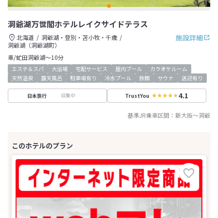
洞爺湖万世閣ホテルレイクサイドテラス
施設詳細
北海道
洞爺湖・登別・苫小牧・千歳
洞爺湖（洞爺湖町）
車/虻田洞爺湖～10分
エステ＆スパ
大浴場
宅配サービス
屋内プール
カラオケルーム
天然温泉
露天風呂
駐車場有り
冷水プール
旅館
サウナ
送迎有り
4.1
収集中
日本旅行
TrustYou
基準JR乗車区間：
新大阪
～
洞爺