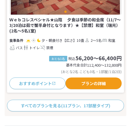
Ｗｅｂコレスペシャル★山陰 夕食は季節の和会席（11/7～
3/20泊は茹で蟹半身付となります）★【禁煙】和室（瑞光）
(2名～5名1室)
夕・朝食付き
【広さ】10畳
2～5名
和室
バス
トイレ
禁煙
56,200～66,400円
税込
おとな1名
基本代金合計
112,400〜132,800
円
(おとな2名 こども0名・1部屋/1泊2日)
おすすめポイント
プランの詳細
すべてのプランを見る
(11プラン、17部屋タイプ)