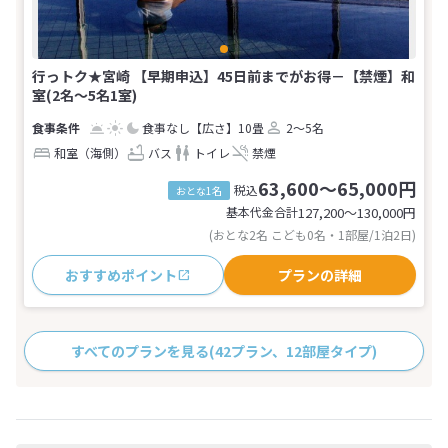
行っトク★宮崎 【早期申込】45日前までがお得－【禁煙】和
室(2名～5名1室)
食事なし
【広さ】10畳
2～5名
和室（海側）
バス
トイレ
禁煙
63,600～65,000円
税込
おとな1名
基本代金合計
127,200〜130,000
円
(おとな2名 こども0名・1部屋/1泊2日)
おすすめポイント
プランの詳細
すべてのプランを見る
(42プラン、12部屋タイプ)