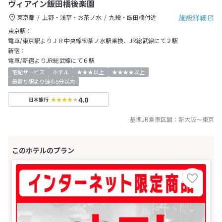
ヴィアイン飯田橋後楽園
施設詳細
東京都
上野・浅草・お茶ノ水
九段・飯田橋付近
東京駅：
電車/東京駅よりＪＲ中央線御茶ノ水駅乗換、JR総武線にて２駅
新宿：
電車/新宿よりJR総武線にて６駅
宅配サービス
ホテル
★★★以上
★★★★以上
最寄り駅より徒歩5分以内
4.0
日本旅行
基準JR乗車区間：
新大阪
～
東京