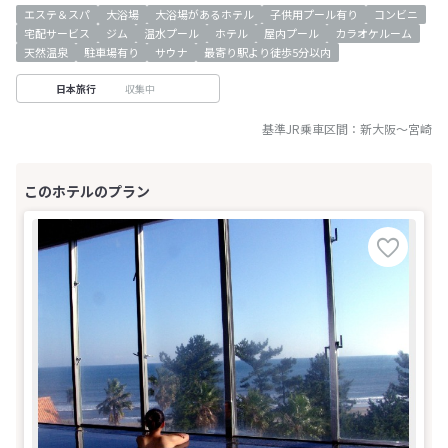
エステ＆スパ
大浴場
大浴場があるホテル
子供用プール有り
コンビニ
宅配サービス
ジム
温水プール
ホテル
屋内プール
カラオケルーム
天然温泉
駐車場有り
サウナ
最寄り駅より徒歩5分以内
収集中
日本旅行
基準JR乗車区間：
新大阪
～
宮崎