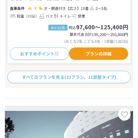
夕・朝食付き
【広さ】10畳
2～5名
和室（川沿）
バス
トイレ
禁煙
97,600～125,400円
税込
おとな1名
基本代金合計
195,200〜250,800
円
(おとな2名 こども0名・1部屋/1泊2日)
おすすめポイント
プランの詳細
すべてのプランを見る
(23プラン、11部屋タイプ)