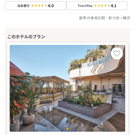
4.0
4.1
日本旅行
TrustYou
基準JR乗車区間：
新大阪
～
舞浜