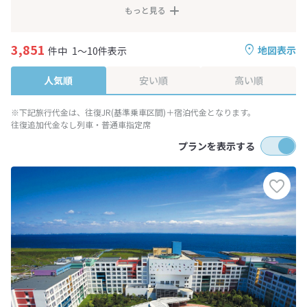
もっと見る
3,851
地図表示
件中
1～10件表示
人気順
安い順
高い順
※下記旅行代金は、往復JR(基準乗車区間)＋宿泊代金となります。
往復追加代金なし列車・普通車指定席
プランを表示する