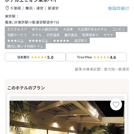
施設詳細
千葉県
舞浜・浦安
新浦安
東京駅：
電車/JR東京駅⇒新浦安駅徒歩7分
エステ＆スパ
赤ちゃん歓迎の宿
大浴場
大浴場があるホテル
コンビニ
宅配サービス
ホテル
天然温泉
露天風呂
駐車場有り
サウナ
★★★以上
★★★★以上
★★★★★
送迎有り
館内に車いす利用トイレ
5.0
4.6
日本旅行
TrustYou
基準JR乗車区間：
新大阪
～
新浦安