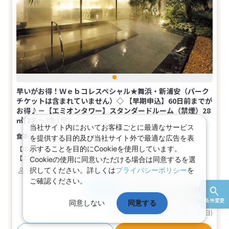
早いがお得！Ｗｅｂコレスペシャル★舞浜・新浦安（パーク
チケットは含まれていません）◇ 【早期申込】60日前までが
お得♪－【エミオンタワー】スタンダードルーム（禁煙）28
㎡(2名～3名1室)
当社サイト内においてお客様ごとに最適なサービス
食事なし
を提供する目的及び当社サイト外で最適な広告を表
【広さ】28平米
【ベッド】幅110cm×長さ200cm（2台）
示することを目的にCookieを使用しています。
【エキストラベッド】幅100cm×長さ200cm（1台）
Cookieの使用に同意いただける場合は同意するを選
択してください。詳しくは
プライバシーポリシー
を
1～3名
ツイン
バス
トイレ
禁煙
ご確認ください。
56,200～66,600円
税込
おとな1名
基本代金合計
112,400〜133,200
円
条件変更
同意しない
同意する
(おとな2名 こども0名・1部屋/1泊2日)