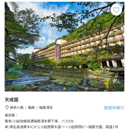
天成園
施設詳細
神奈川県
箱根
箱根湯本
東京駅：
電車/小田急線直通箱根湯本駅下車、バス5分
車/東名高速厚木ICから小田原厚木道へ～小田原西IC～箱根方面、国道1号