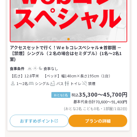
アクセスセットで行く！Ｗｅｂコレスペシャル★首都圏 －
【禁煙】シングル（２名の場合はセミダブル）(1名～2名1
室)
食事なし
【広さ】12.8平米
【ベッド】幅140cm×長さ195cm（1台）
1～2名
シングル
バス
トイレ
禁煙
35,300～45,700円
税込
おとな1名
基本代金合計
70,600〜91,400
円
(おとな2名 こども0名・1部屋/1泊2日)
おすすめポイント
プランの詳細