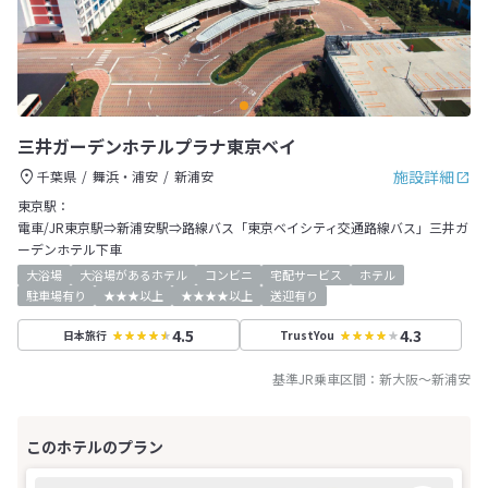
三井ガーデンホテルプラナ東京ベイ
施設詳細
千葉県
舞浜・浦安
新浦安
東京駅：
電車/JR東京駅⇒新浦安駅⇒路線バス「東京ベイシティ交通路線バス」三井ガ
ーデンホテル下車
大浴場
大浴場があるホテル
コンビニ
宅配サービス
ホテル
駐車場有り
★★★以上
★★★★以上
送迎有り
4.5
4.3
日本旅行
TrustYou
基準JR乗車区間：
新大阪
～
新浦安