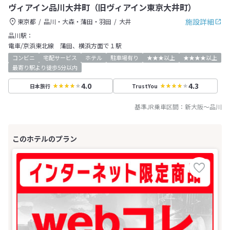
ヴィアイン品川大井町（旧ヴィアイン東京大井町）
施設詳細
東京都
品川・大森・蒲田・羽田
大井
品川駅：
電車/京浜東北線 蒲田、横浜方面で１駅
コンビニ
宅配サービス
ホテル
駐車場有り
★★★以上
★★★★以上
最寄り駅より徒歩5分以内
4.0
4.3
日本旅行
TrustYou
基準JR乗車区間：
新大阪
～
品川