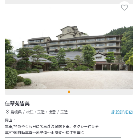
佳翠苑皆美
施設詳細
島根県
松江・玉造・出雲
玉造
岡山：
電車/特急やくも号にて玉造温泉駅下車、タクシー約５分
車/中国自動車道～米子道～山陰道～松江玉造IC