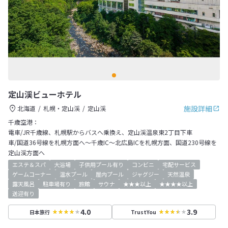
定山渓ビューホテル
施設詳細
北海道
札幌・定山渓
定山渓
千歳空港：
電車/JR千歳線、札幌駅からバスへ乗換え、定山渓温泉東2丁目下車
車/国道36号線を札幌方面へ～千歳IC～北広島ICを札幌方面、国道230号線を
定山渓方面へ
エステ＆スパ
大浴場
子供用プール有り
コンビニ
宅配サービス
ゲームコーナー
温水プール
屋内プール
ジャグジー
天然温泉
露天風呂
駐車場有り
旅館
サウナ
★★★以上
★★★★以上
送迎有り
4.0
3.9
日本旅行
TrustYou