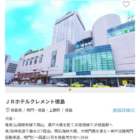
ＪＲホテルクレメント徳島
施設詳細
徳島県
鳴門・徳島・上勝町
徳島
大阪：
電車/山陽新幹線で岡山、瀬戸大橋を経てJR高徳線でJR徳島駅へ
車/阪神高速で垂水JCT経由、明石海峡大橋、大鳴門橋を渡る～神戸淡路鳴門
自動車道、鳴門IC～国道11号を徳島市方向へ30分