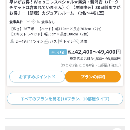
早いがお得！Ｗｅｂコレスペシャル★舞浜・新浦安（パーク
チケットは含まれていません）◇ 【早期申込】30日前までが
お得♪－【禁煙】カジュアルルーム (2名～4名1室)
食事なし
【広さ】26平米
【ベッド】幅110cm×長さ203cm（2台）
【エキストラベッド】幅85cm×長さ180cm（2台）
2～4名
ツイン
バス
トイレ
禁煙
42,400～49,400円
税込
おとな1名
基本代金合計
84,800〜98,800
円
(おとな2名 こども0名・1部屋/1泊2日)
おすすめポイント
プランの詳細
すべてのプランを見る
(10プラン、10部屋タイプ)