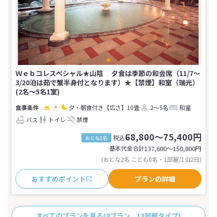
Ｗｅｂコレスペシャル★山陰 夕食は季節の和会席（11/7～
3/20泊は茹で蟹半身付となります）★【禁煙】和室（瑞光）
(2名～5名1室)
夕・朝食付き
【広さ】10畳
2～5名
和室
バス
トイレ
禁煙
68,800～75,400円
税込
おとな1名
基本代金合計
137,600〜150,800
円
(おとな2名 こども0名・1部屋/1泊2日)
おすすめポイント
プランの詳細
すべてのプランを見る
(8プラン、13部屋タイプ)