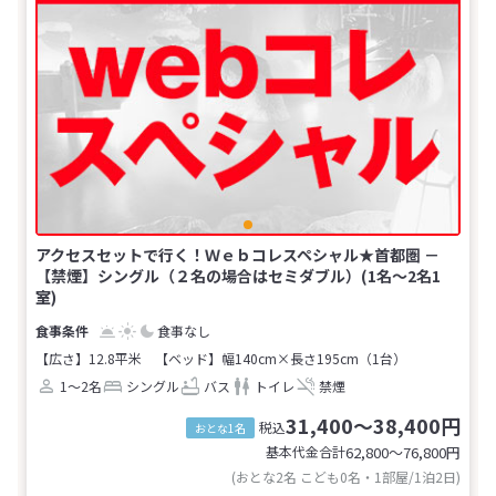
アクセスセットで行く！Ｗｅｂコレスペシャル★首都圏 －
【禁煙】シングル（２名の場合はセミダブル）(1名～2名1
室)
食事なし
【広さ】12.8平米
【ベッド】幅140cm×長さ195cm（1台）
1～2名
シングル
バス
トイレ
禁煙
31,400～38,400円
税込
おとな1名
基本代金合計
62,800〜76,800
円
(おとな2名 こども0名・1部屋/1泊2日)