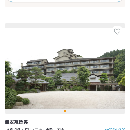
佳翠苑皆美
施設詳細
島根県
松江・玉造・出雲
玉造