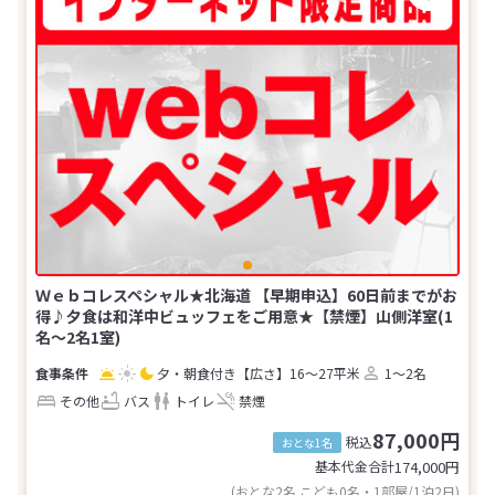
Ｗｅｂコレスペシャル★北海道 【早期申込】60日前までがお
得♪夕食は和洋中ビュッフェをご用意★【禁煙】山側洋室(1
名～2名1室)
夕・朝食付き
【広さ】16～27平米
1～2名
その他
バス
トイレ
禁煙
87,000円
税込
おとな1名
基本代金合計
174,000
円
(おとな2名 こども0名・1部屋/1泊2日)