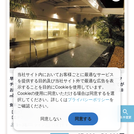
当社サイト内においてお客様ごとに最適なサービス
早いがお得！Ｗｅｂコレスペシャル★舞浜・新浦安（パーク
を提供する目的及び当社サイト外で最適な広告を表
チケットは含まれていません）◇ 【早期申込】60日前までが
示することを目的にCookieを使用しています。
お得♪－【エミオンタワー】スタンダードルーム（禁煙）28
Cookieの使用に同意いただける場合は同意するを選
㎡(2名～3名1室)
択してください。詳しくは
プライバシーポリシー
を
食事なし
ご確認ください。
【広さ】28平米
【ベッド】幅110cm×長さ200cm（2台）
【エキストラベッド】幅100cm×長さ200cm（1台）
条件変更
同意しない
同意する
1～3名
ツイン
バス
トイレ
禁煙