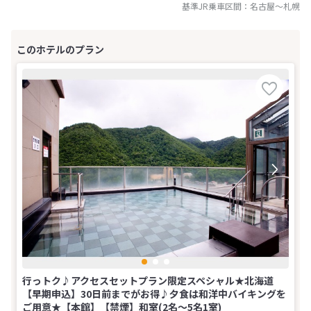
基準JR乗車区間：
名古屋
～
札幌
行っトク♪アクセスセットプラン限定スペシャル★北海道
【早期申込】30日前までがお得♪夕食は和洋中バイキングを
ご用意★【本館】【禁煙】和室(2名～5名1室)