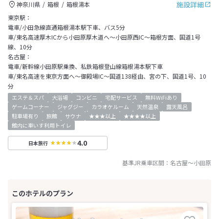
施設詳細
神奈川県
箱根
箱根湯本
東京駅：
電車/小田急線直通箱根湯本駅下車、バス5分
車/東名高速厚木ICから小田原厚木道へ～小田原西IC～箱根方面、国道1号
線、10分
名古屋：
電車/新幹線小田原駅乗換、私鉄箱根登山線箱根湯本駅下車
車/東名高速を東京方面へ～御殿場IC～国道138経由、宮の下、国道1号、10
分
エステ＆スパ
大浴場
コンビニ
宅配サービス
無料WiFiあり
ゲームコーナー
ジャグジー
カラオケルーム
天然温泉
露天風呂
駐車場有り
旅館
サウナ
★★★以上
★★★★以上
館内に車いす利用トイレ
4.0
日本旅行
基準JR乗車区間：
名古屋
～
小田原