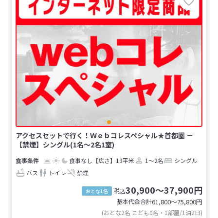
アクセスセットで行く！Ｗｅｂコレスペシャル★首都圏 －
【禁煙】シングル(1名～2名1室)
食事なし
【広さ】13平米
1～2名
シングル
バス
トイレ
禁煙
30,900～37,900円
税込
おとな1名
基本代金合計
61,800〜75,800
円
(おとな2名 こども0名・1部屋/1泊2日)