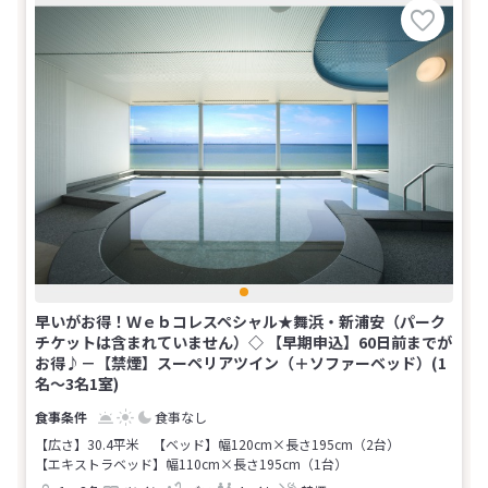
早いがお得！Ｗｅｂコレスペシャル★舞浜・新浦安（パーク
チケットは含まれていません）◇ 【早期申込】60日前までが
お得♪－【禁煙】スーペリアツイン（＋ソファーベッド）(1
名～3名1室)
食事なし
【広さ】30.4平米
【ベッド】幅120cm×長さ195cm（2台）
【エキストラベッド】幅110cm×長さ195cm（1台）