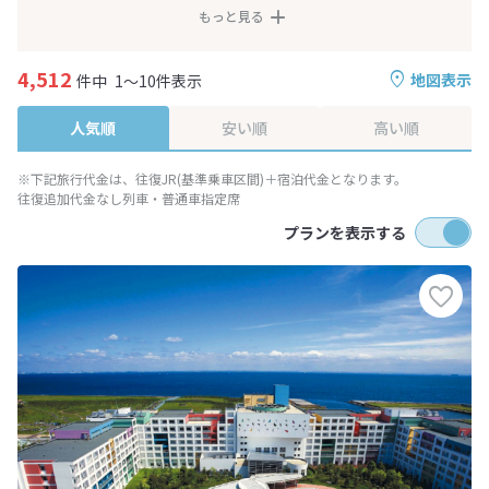
もっと見る
4,512
地図表示
件中
1～10件表示
人気順
安い順
高い順
※下記旅行代金は、往復JR(基準乗車区間)＋宿泊代金となります。
往復追加代金なし列車・普通車指定席
プランを表示する