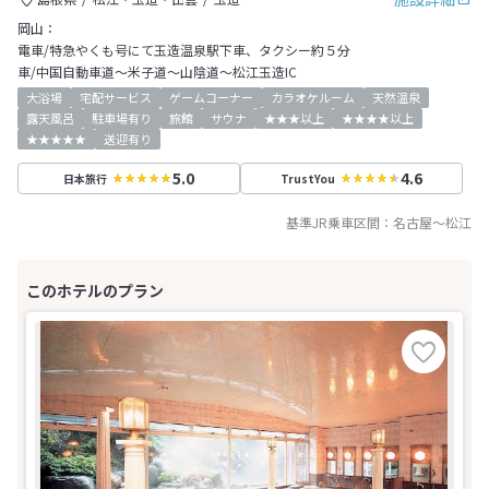
岡山：
電車/特急やくも号にて玉造温泉駅下車、タクシー約５分
車/中国自動車道～米子道～山陰道～松江玉造IC
大浴場
宅配サービス
ゲームコーナー
カラオケルーム
天然温泉
露天風呂
駐車場有り
旅館
サウナ
★★★以上
★★★★以上
★★★★★
送迎有り
5.0
4.6
日本旅行
TrustYou
基準JR乗車区間：
名古屋
～
松江