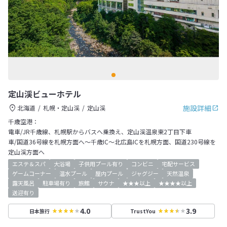
定山渓ビューホテル
施設詳細
北海道
札幌・定山渓
定山渓
千歳空港：
電車/JR千歳線、札幌駅からバスへ乗換え、定山渓温泉東2丁目下車
車/国道36号線を札幌方面へ～千歳IC～北広島ICを札幌方面、国道230号線を
定山渓方面へ
エステ＆スパ
大浴場
子供用プール有り
コンビニ
宅配サービス
ゲームコーナー
温水プール
屋内プール
ジャグジー
天然温泉
露天風呂
駐車場有り
旅館
サウナ
★★★以上
★★★★以上
送迎有り
4.0
3.9
日本旅行
TrustYou