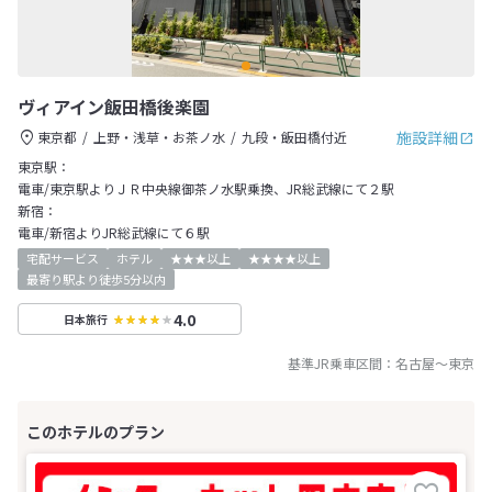
ヴィアイン飯田橋後楽園
施設詳細
東京都
上野・浅草・お茶ノ水
九段・飯田橋付近
東京駅：
電車/東京駅よりＪＲ中央線御茶ノ水駅乗換、JR総武線にて２駅
新宿：
電車/新宿よりJR総武線にて６駅
宅配サービス
ホテル
★★★以上
★★★★以上
最寄り駅より徒歩5分以内
4.0
日本旅行
基準JR乗車区間：
名古屋
～
東京