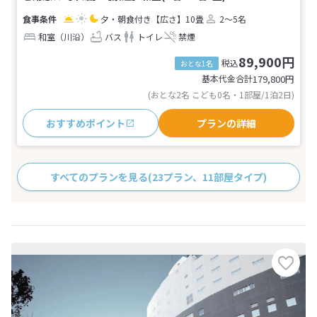
夕・朝食付き
【広さ】10畳
2～5名
和室（川沿）
バス
トイレ
禁煙
89,900円
税込
おとな1名
基本代金合計
179,800
円
(おとな2名 こども0名・1部屋/1泊2日)
おすすめポイント
プランの詳細
すべてのプランを見る
(23プラン、11部屋タイプ)