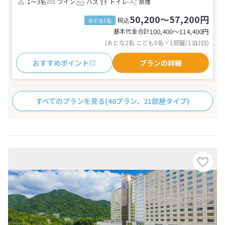
1～3名
ツイン
バス
トイレ
禁煙
50,200～57,200円
税込
おとな1名
基本代金合計
100,400〜114,400
円
(おとな2名 こども0名・1部屋/1泊2日)
おすすめポイント
プランの詳細
すべてのプランを見る
(40プラン、21部屋タイプ)