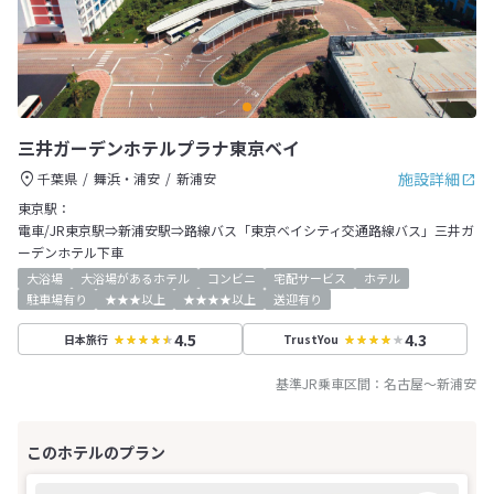
三井ガーデンホテルプラナ東京ベイ
施設詳細
千葉県
舞浜・浦安
新浦安
東京駅：
電車/JR東京駅⇒新浦安駅⇒路線バス「東京ベイシティ交通路線バス」三井ガ
ーデンホテル下車
大浴場
大浴場があるホテル
コンビニ
宅配サービス
ホテル
駐車場有り
★★★以上
★★★★以上
送迎有り
4.5
4.3
日本旅行
TrustYou
基準JR乗車区間：
名古屋
～
新浦安