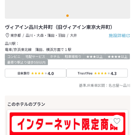
ヴィアイン品川大井町（旧ヴィアイン東京大井町）
施設詳細
東京都
品川・大森・蒲田・羽田
大井
品川駅：
電車/京浜東北線 蒲田、横浜方面で１駅
コンビニ
宅配サービス
ホテル
駐車場有り
★★★以上
★★★★以上
最寄り駅より徒歩5分以内
4.0
4.3
日本旅行
TrustYou
基準JR乗車区間：
名古屋
～
品川