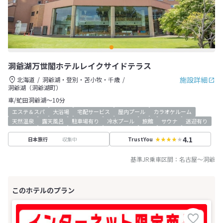
洞爺湖万世閣ホテルレイクサイドテラス
施設詳細
北海道
洞爺湖・登別・苫小牧・千歳
洞爺湖（洞爺湖町）
車/虻田洞爺湖～10分
エステ＆スパ
大浴場
宅配サービス
屋内プール
カラオケルーム
天然温泉
露天風呂
駐車場有り
冷水プール
旅館
サウナ
送迎有り
4.1
収集中
日本旅行
TrustYou
基準JR乗車区間：
名古屋
～
洞爺