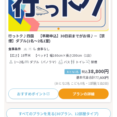
行っトク♪四国 【早期申込】30日前までがお得♪－【禁
煙】ダブル(1名～2名1室)
食事なし
【広さ】18平米
【ベッド】幅160cm×長さ200cm（1台）
1～2名
ダブル（パノラマ）
バス
トイレ
禁煙
38,800円
税込
おとな1名
基本代金合計
77,600
円
(おとな2名 こども0名・1部屋/1泊2日)
おすすめポイント
プランの詳細
すべてのプランを見る
(30プラン、12部屋タイプ)