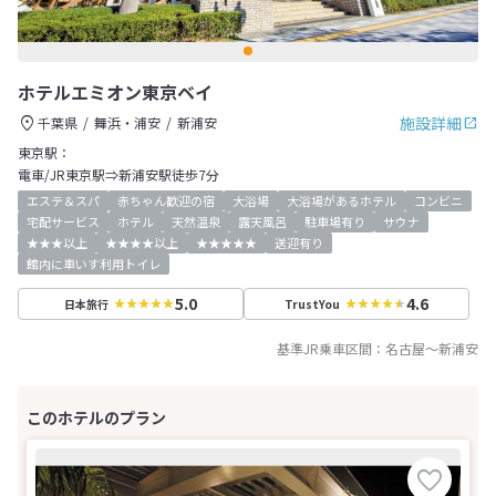
ホテルエミオン東京ベイ
施設詳細
千葉県
舞浜・浦安
新浦安
東京駅：
電車/JR東京駅⇒新浦安駅徒歩7分
エステ＆スパ
赤ちゃん歓迎の宿
大浴場
大浴場があるホテル
コンビニ
宅配サービス
ホテル
天然温泉
露天風呂
駐車場有り
サウナ
★★★以上
★★★★以上
★★★★★
送迎有り
館内に車いす利用トイレ
5.0
4.6
日本旅行
TrustYou
基準JR乗車区間：
名古屋
～
新浦安