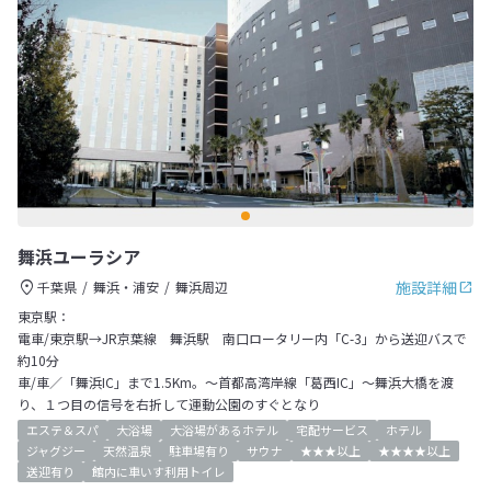
舞浜ユーラシア
施設詳細
千葉県
舞浜・浦安
舞浜周辺
東京駅：
電車/東京駅→JR京葉線 舞浜駅 南口ロータリー内「C-3」から送迎バスで
約10分
車/車／「舞浜IC」まで1.5Km。～首都高湾岸線「葛西IC」～舞浜大橋を渡
り、１つ目の信号を右折して運動公園のすぐとなり
エステ＆スパ
大浴場
大浴場があるホテル
宅配サービス
ホテル
ジャグジー
天然温泉
駐車場有り
サウナ
★★★以上
★★★★以上
送迎有り
館内に車いす利用トイレ