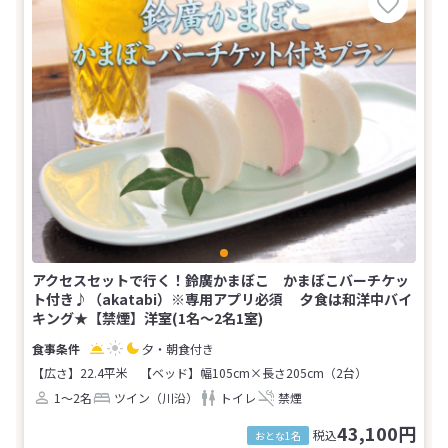
アクセスセットで行く！鈴廣かまぼこ かまぼこバーチケッ
ト付き♪（akatabi）※専用アプリ必須 夕食は和洋中バイ
キング★【禁煙】洋室(1名～2名1室)
夕・朝食付き
【広さ】22.4平米
【ベッド】幅105cm×長さ205cm（2台）
1～2名
ツイン（川沿）
トイレ
禁煙
43,100円
税込
おとな1名