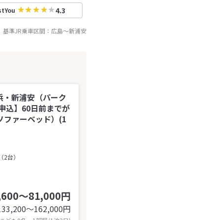
4.3
stYou
基準JR乗車区間：
広島
～
新浦安
浜・新浦安（パーク
申込】60日前までが
ファーベッド）(1
（2台）
,600～81,000円
133,200〜162,000
円