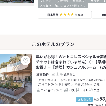
ジャグジー
天然温泉
駐車場有り
サウナ
★
送迎有り
館内に車いす利用トイレ
4.0
日本旅行
Tru
早いがお得！Ｗｅｂコレスペシャル★舞
チケットは含まれていません）◇ 【早期
お得♪－【禁煙】カジュアルルーム (2名
食事なし
【広さ】26平米
【ベッド】幅110cm×長さ203cm（
【エキストラベッド】幅85cm×長さ180cm（2台）
2～4名
ツイン
バス
トイレ
禁煙
58
おとな1名
税込
基本代金合計