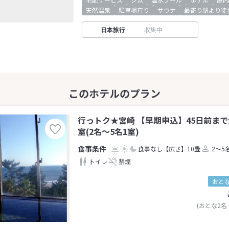
天然温泉
駐車場有り
サウナ
最寄り駅より徒
日本旅行
収集中
行っトク★宮崎 【早期申込】45日前ま
室(2名～5名1室)
食事なし
【広さ】10畳
2～5
トイレ
禁煙
おとな
(おとな2名