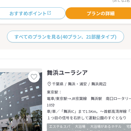
(おとな2名
おすすめポイント
プランの詳細
すべてのプランを見る
(40プラン、21部屋タイプ)
舞浜ユーラシア
千葉県
舞浜・浦安
舞浜周辺
東京駅：
電車/東京駅→JR京葉線 舞浜駅 南口ロータリー
10分
車/車／「舞浜IC」まで1.5Km。～首都高湾岸線
１つ目の信号を右折して運動公園のすぐとなり
エステ＆スパ
大浴場
大浴場があるホテル
宅