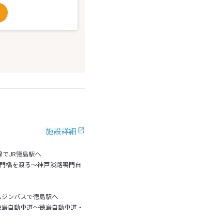
施設詳細
線でJR徳島駅へ
鳴門橋を渡る～神戸淡路鳴門自
ムジンバスで徳島駅へ
徳島自動車道～徳島自動車道・