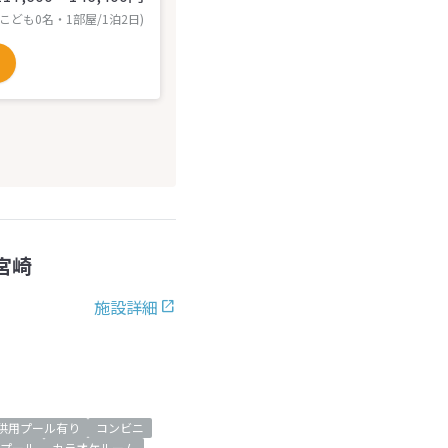
 こども0名・1部屋/1泊2日)
宮崎
施設詳細
供用プール有り
コンビニ
プール
カラオケルーム