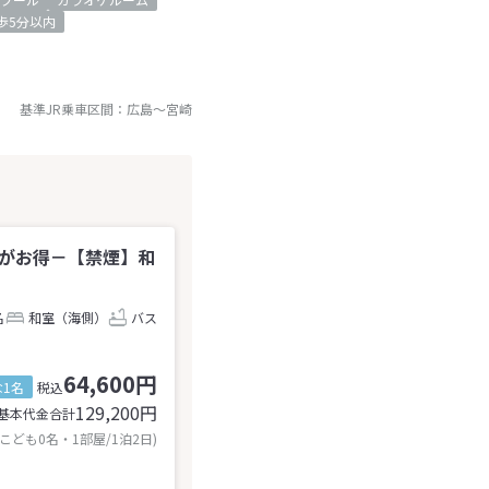
歩5分以内
基準JR乗車区間：
広島
～
宮崎
でがお得－【禁煙】和
名
和室（海側）
バス
64,600円
1名
税込
129,200
円
基本代金合計
 こども0名・1部屋/1泊2日)