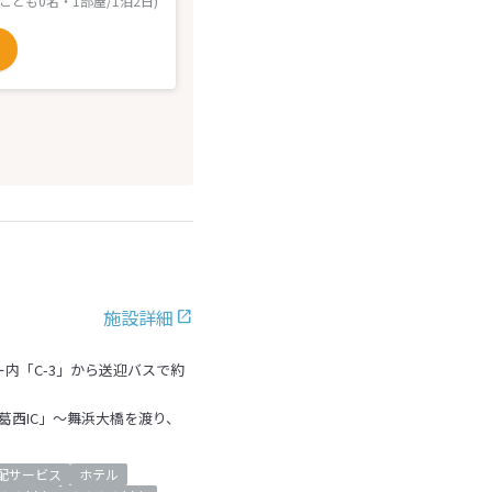
 こども0名・1部屋/1泊2日)
施設詳細
内「C-3」から送迎バスで約
「葛西IC」～舞浜大橋を渡り、
配サービス
ホテル