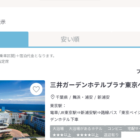
表示
安い順
準乗車区間)＋宿泊代金となります。
指定席
三井ガーデンホテルプラナ東京
千葉県
舞浜・浦安
新浦安
東京駅：
電車/JR東京駅⇒新浦安駅⇒路線バス「東京ベイ
デンホテル下車
大浴場
大浴場があるホテル
コンビニ
宅配サ
★★★以上
★★★★以上
送迎有り