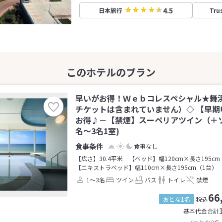
4.5
日本旅行
Tru
早いがお得！Ｗｅｂコレスペシャル★舞
チケットは含まれていません）◇ 【早期
お得♪－【禁煙】スーペリアツイン（＋ソ
名～3名1室)
食事なし
【広さ】30.4平米
【ベッド】幅120cm×長さ195cm
【エキストラベッド】幅110cm×長さ195cm（1台）
1～3名
ツイン
バス
トイレ
禁煙
66
おとな1名
税込
基本代金合計