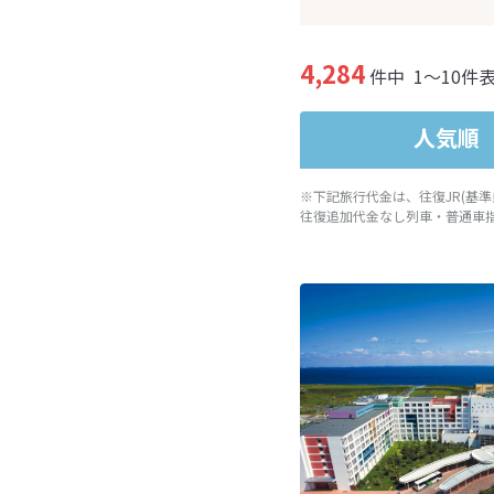
4,284
件中
1～10件
人気順
※下記旅行代金は、往復JR(基
往復追加代金なし列車・普通車