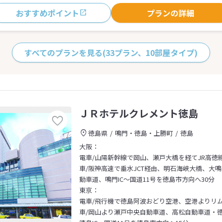
おすすめポイント
プランの詳細
すべてのプランを見る
(33プラン、10部屋タイプ)
ＪＲホテルクレメント徳島
徳島県
鳴門・徳島・上勝町
徳島
大阪：
電車/山陽新幹線で岡山、瀬戸大橋を経てJR高徳
車/阪神高速で垂水JCT経由、明石海峡大橋、大
動車道、鳴門IC～国道11号を徳島市方向へ30分
東京：
電車/飛行機で徳島阿波おどり空港、空港よりリ
車/岡山より瀬戸中央自動車道、高松自動車道・