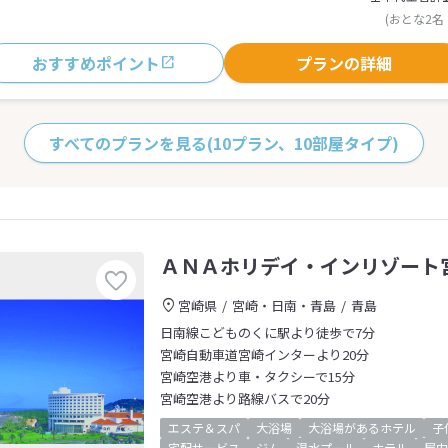
(おとな2名
おすすめポイント
プランの詳細
すべてのプランを見る
(10プラン、10部屋タイプ)
ＡＮＡホリデイ・インリゾート
宮崎県
宮崎・日南・青島
青島
日南線こどものくに駅より徒歩で7分
宮崎自動車道宮崎インターより20分
宮崎空港より車・タクシーで15分
宮崎空港より路線バスで20分
エステ＆スパ
大浴場
大浴場があるホテル
子
宅配サービス
ジム
温水プール
ホテル
屋内