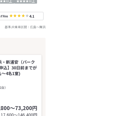
★★以上
★★★★以上
4.1
stYou
基準JR乗車区間：
広島
～
舞浜
浜・新浦安（パーク
申込】30日前までが
～4名1室)
2台）
,800～73,200円
117,600〜146,400
円