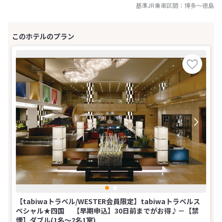
基準JR乗車区間：
博多
～
徳島
【tabiwaトラベル/WESTER会員限定】tabiwaトラベルス
ペシャル★四国 【早期申込】30日前までがお得♪－【禁
煙】ダブル(1名～2名1室)