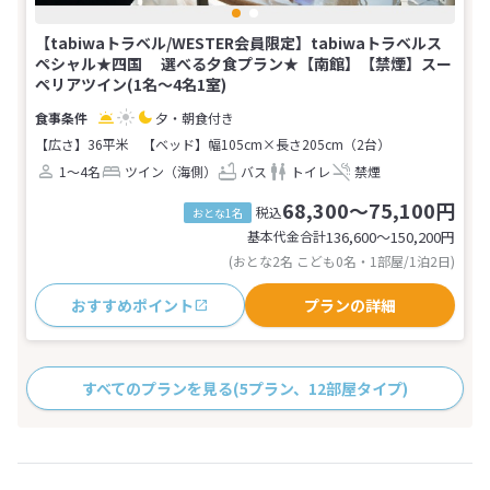
【tabiwaトラベル/WESTER会員限定】tabiwaトラベルス
ペシャル★四国 選べる夕食プラン★【南館】【禁煙】スー
ペリアツイン(1名～4名1室)
夕・朝食付き
【広さ】36平米
【ベッド】幅105cm×長さ205cm（2台）
1～4名
ツイン（海側）
バス
トイレ
禁煙
68,300～75,100円
税込
おとな1名
基本代金合計
136,600〜150,200
円
(おとな2名 こども0名・1部屋/1泊2日)
おすすめポイント
プランの詳細
すべてのプランを見る
(5プラン、12部屋タイプ)