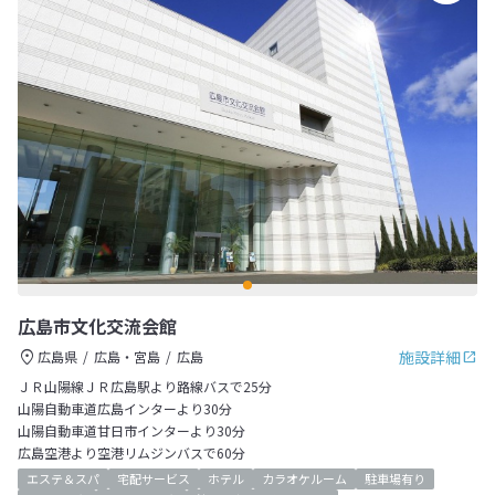
広島市文化交流会館
施設詳細
広島県
広島・宮島
広島
ＪＲ山陽線ＪＲ広島駅より路線バスで25分
山陽自動車道広島インターより30分
山陽自動車道甘日市インターより30分
広島空港より空港リムジンバスで60分
エステ＆スパ
宅配サービス
ホテル
カラオケルーム
駐車場有り