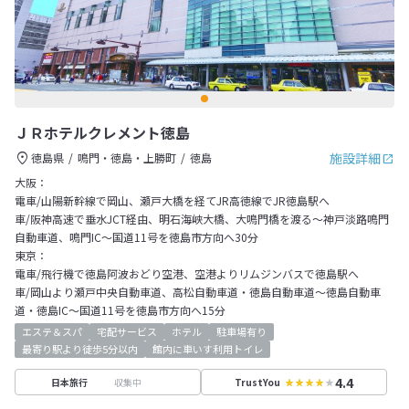
ＪＲホテルクレメント徳島
施設詳細
徳島県
鳴門・徳島・上勝町
徳島
大阪：
電車/山陽新幹線で岡山、瀬戸大橋を経てJR高徳線でJR徳島駅へ
車/阪神高速で垂水JCT経由、明石海峡大橋、大鳴門橋を渡る～神戸淡路鳴門
自動車道、鳴門IC～国道11号を徳島市方向へ30分
東京：
電車/飛行機で徳島阿波おどり空港、空港よりリムジンバスで徳島駅へ
車/岡山より瀬戸中央自動車道、高松自動車道・徳島自動車道～徳島自動車
道・徳島IC～国道11号を徳島市方向へ15分
エステ＆スパ
宅配サービス
ホテル
駐車場有り
最寄り駅より徒歩5分以内
館内に車いす利用トイレ
4.4
収集中
日本旅行
TrustYou