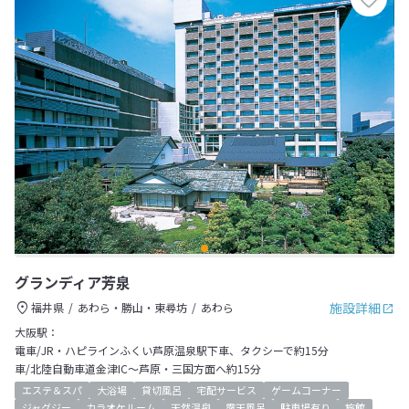
グランディア芳泉
施設詳細
福井県
あわら・勝山・東尋坊
あわら
大阪駅：
電車/JR・ハピラインふくい芦原温泉駅下車、タクシーで約15分
車/北陸自動車道金津IC～芦原・三国方面へ約15分
エステ＆スパ
大浴場
貸切風呂
宅配サービス
ゲームコーナー
ジャグジー
カラオケルーム
天然温泉
露天風呂
駐車場有り
旅館