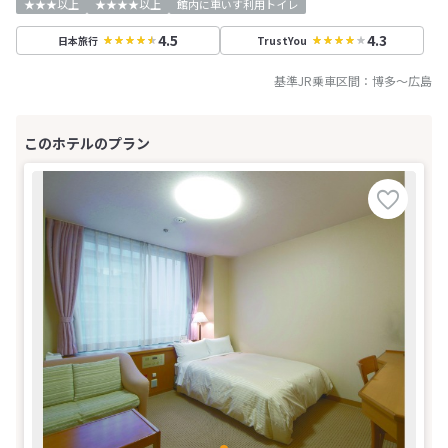
★★★以上
★★★★以上
館内に車いす利用トイレ
4.5
4.3
日本旅行
TrustYou
基準JR乗車区間：
博多
～
広島