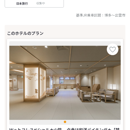
収集中
日本旅行
基準JR乗車区間：
博多
～
出雲市
Ｗｅｂコレスペシャル★山陰 夕食は和洋バイキング★【禁