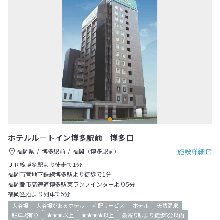
ホテルルートイン博多駅前－博多口－
施設詳細
福岡県
博多駅前
福岡（博多駅前）
ＪＲ線博多駅より徒歩で1分
福岡市営地下鉄線博多駅より徒歩で1分
福岡都市高速道博多駅東ランプインターより5分
福岡空港より列車で5分
大浴場
大浴場があるホテル
宅配サービス
ホテル
天然温泉
駐車場有り
★★★以上
★★★★以上
最寄り駅より徒歩5分以内