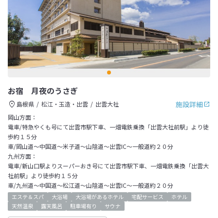
お宿 月夜のうさぎ
施設詳細
島根県
松江・玉造・出雲
出雲大社
岡山方面：
電車/特急やくも号にて出雲市駅下車、一畑電鉄乗換「出雲大社前駅」より徒
歩約１５分
車/岡山道～中国道～米子道～山陰道～出雲IC～一般道約２０分
九州方面：
電車/新山口駅よりスーパーおき号にて出雲市駅下車、一畑電鉄乗換「出雲大
社前駅」より徒歩約１５分
車/九州道～中国道～松江道～山陰道～出雲IC～一般道約２０分
エステ＆スパ
大浴場
大浴場があるホテル
宅配サービス
ホテル
天然温泉
露天風呂
駐車場有り
サウナ