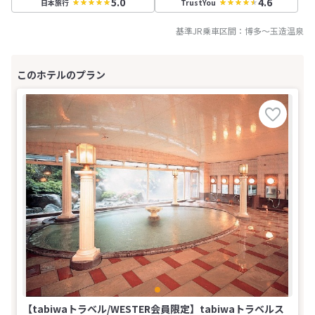
5.0
4.6
日本旅行
TrustYou
基準JR乗車区間：
博多
～
玉造温泉
【tabiwaトラベル/WESTER会員限定】tabiwaトラベルス