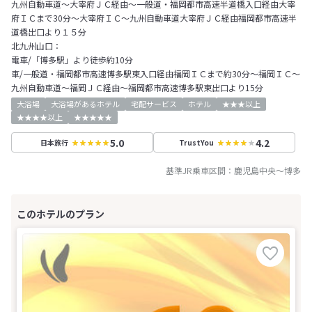
九州自動車道～大宰府ＪＣ経由～一般道・福岡都市高速半道橋入口経由大宰
府ＩＣまで30分～大宰府ＩＣ～九州自動車道大宰府ＪＣ経由福岡都市高速半
道橋出口より１５分
北九州山口：
電車/「博多駅」より徒歩約10分
車/一般道・福岡都市高速博多駅東入口経由福岡ＩＣまで約30分～福岡ＩＣ～
九州自動車道～福岡ＪＣ経由～福岡都市高速博多駅東出口より15分
大浴場
大浴場があるホテル
宅配サービス
ホテル
★★★以上
★★★★以上
★★★★★
5.0
4.2
日本旅行
TrustYou
基準JR乗車区間：
鹿児島中央
～
博多