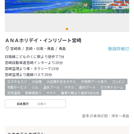
ＡＮＡホリデイ・インリゾート宮崎
施設詳細
宮崎県
宮崎・日南・青島
青島
日南線こどものくに駅より徒歩で7分
宮崎自動車道宮崎インターより20分
宮崎空港より車・タクシーで15分
宮崎空港より路線バスで20分
エステ＆スパ
大浴場
大浴場があるホテル
子供用プール有り
コンビニ
宅配サービス
ジム
温水プール
ホテル
屋内プール
カラオケルーム
天然温泉
駐車場有り
サウナ
最寄り駅より徒歩5分以内
収集中
日本旅行
基準JR乗車区間：
博多
～
青島