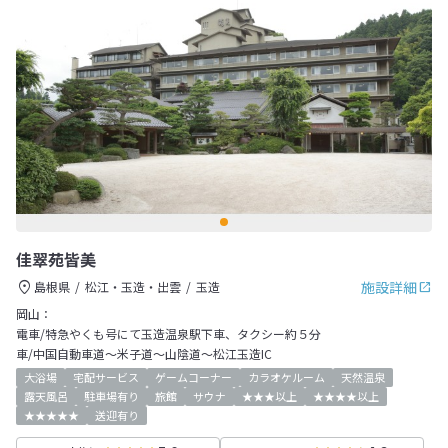
佳翠苑皆美
施設詳細
島根県
松江・玉造・出雲
玉造
岡山：
電車/特急やくも号にて玉造温泉駅下車、タクシー約５分
車/中国自動車道～米子道～山陰道～松江玉造IC
大浴場
宅配サービス
ゲームコーナー
カラオケルーム
天然温泉
露天風呂
駐車場有り
旅館
サウナ
★★★以上
★★★★以上
★★★★★
送迎有り