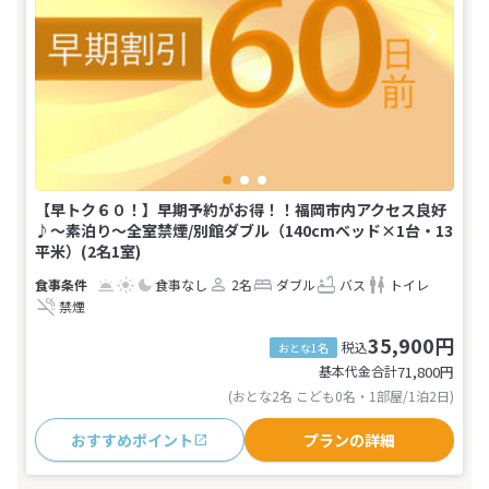
【早トク６０！】早期予約がお得！！福岡市内アクセス良好
♪〜素泊り〜全室禁煙/別館ダブル（140cmベッド×1台・13
平米）(2名1室)
食事なし
2名
ダブル
バス
トイレ
禁煙
35,900円
税込
おとな1名
基本代金合計
71,800
円
(おとな2名 こども0名・1部屋/1泊2日)
おすすめポイント
プランの詳細