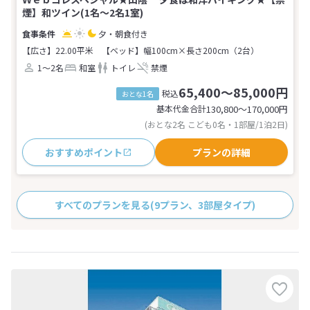
煙】和ツイン(1名～2名1室)
夕・朝食付き
【広さ】22.00平米
【ベッド】幅100cm×長さ200cm（2台）
1～2名
和室
トイレ
禁煙
65,400～85,000円
税込
おとな1名
基本代金合計
130,800〜170,000
円
(おとな2名 こども0名・1部屋/1泊2日)
おすすめポイント
プランの詳細
すべてのプランを見る
(9プラン、3部屋タイプ)