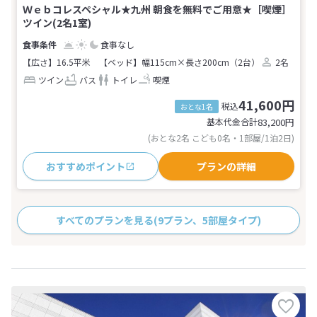
Ｗｅｂコレスペシャル★九州 朝食を無料でご用意★［喫煙］
ツイン(2名1室)
食事なし
【広さ】16.5平米
【ベッド】幅115cm×長さ200cm（2台）
2名
ツイン
バス
トイレ
喫煙
41,600円
税込
おとな1名
基本代金合計
83,200
円
(おとな2名 こども0名・1部屋/1泊2日)
おすすめポイント
プランの詳細
すべてのプランを見る
(9プラン、5部屋タイプ)