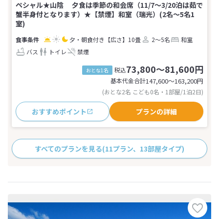
ペシャル★山陰 夕食は季節の和会席（11/7～3/20泊は茹で
蟹半身付となります）★【禁煙】和室（瑞光）(2名～5名1
室)
夕・朝食付き
【広さ】10畳
2～5名
和室
バス
トイレ
禁煙
73,800～81,600円
税込
おとな1名
基本代金合計
147,600〜163,200
円
(おとな2名 こども0名・1部屋/1泊2日)
おすすめポイント
プランの詳細
すべてのプランを見る
(11プラン、13部屋タイプ)