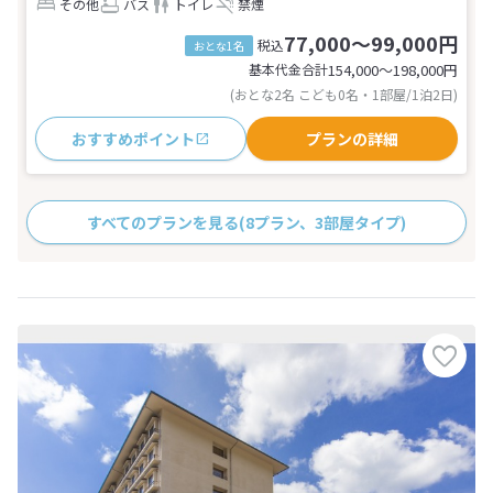
その他
バス
トイレ
禁煙
77,000～99,000円
税込
おとな1名
基本代金合計
154,000〜198,000
円
(おとな2名 こども0名・1部屋/1泊2日)
おすすめポイント
プランの詳細
すべてのプランを見る
(8プラン、3部屋タイプ)