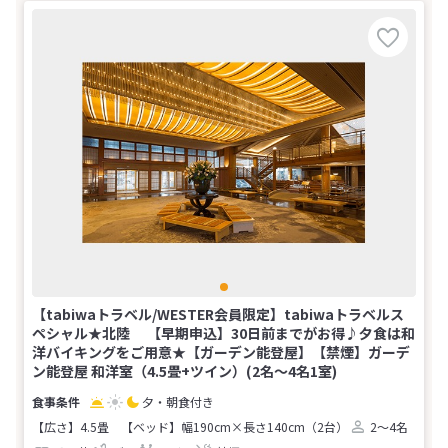
【tabiwaトラベル/WESTER会員限定】tabiwaトラベルス
ペシャル★北陸 【早期申込】30日前までがお得♪夕食は和
洋バイキングをご用意★【ガーデン能登屋】【禁煙】ガーデ
ン能登屋 和洋室（4.5畳+ツイン）(2名～4名1室)
夕・朝食付き
【広さ】4.5畳
【ベッド】幅190cm×長さ140cm（2台）
2～4名