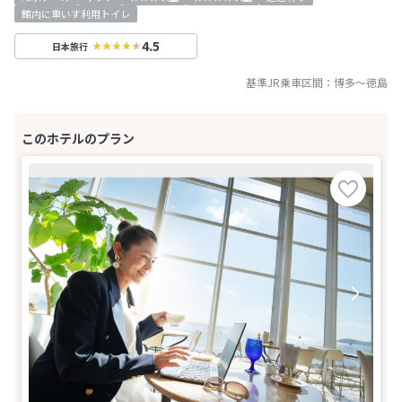
館内に車いす利用トイレ
4.5
日本旅行
基準JR乗車区間：
博多
～
徳島