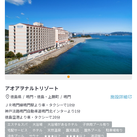
アオアヲナルトリゾート
施設詳細
徳島県
鳴門・徳島・上勝町
鳴門
ＪＲ鳴門線鳴門駅より車・タクシーで10分
神戸淡路鳴門自動車道鳴門北インターより1分
徳島空港より車・タクシーで20分
エステ＆スパ
大浴場
大浴場があるホテル
子供用プール有り
宅配サービス
ホテル
天然温泉
露天風呂
屋外プール
駐車場有り
冷水プール
サウナ
★★★以上
★★★★以上
送迎有り