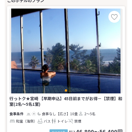
行っトク★宮崎 【早期申込】45日前までがお得－【禁煙】和
室(2名～5名1室)
食事なし
【広さ】10畳
2～5名
和室（海側）
バス
トイレ
禁煙
46,800～56,400円
税込