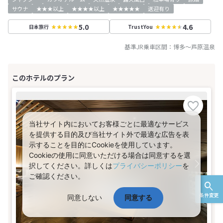
サウナ
★★★以上
★★★★以上
★★★★★
送迎有り
5.0
4.6
日本旅行
TrustYou
基準JR乗車区間：
博多
～
芦原温泉
当社サイト内においてお客様ごとに最適なサービス
を提供する目的及び当社サイト外で最適な広告を表
示することを目的にCookieを使用しています。
Cookieの使用に同意いただける場合は同意するを選
択してください。詳しくは
プライバシーポリシー
を
ご確認ください。
条件変更
同意しない
同意する