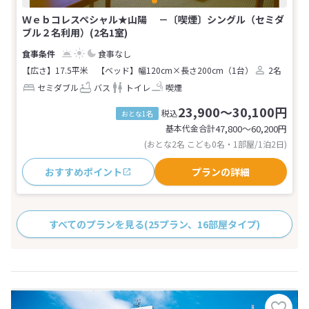
Ｗｅｂコレスペシャル★山陽 －〔喫煙〕シングル（セミダ
ブル２名利用）(2名1室)
食事なし
【広さ】17.5平米
【ベッド】幅120cm×長さ200cm（1台）
2名
セミダブル
バス
トイレ
喫煙
23,900～30,100円
税込
おとな1名
基本代金合計
47,800〜60,200
円
(おとな2名 こども0名・1部屋/1泊2日)
おすすめポイント
プランの詳細
すべてのプランを見る
(25プラン、16部屋タイプ)