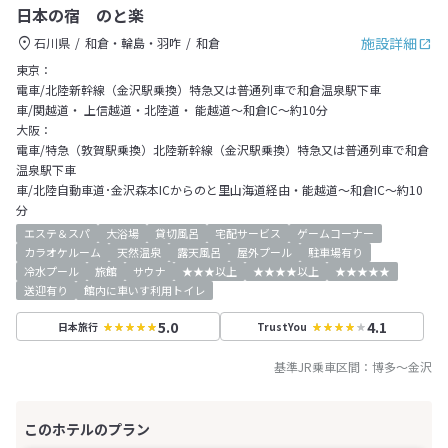
日本の宿 のと楽
施設詳細
石川県
和倉・輪島・羽咋
和倉
東京：
電車/北陸新幹線（金沢駅乗換）特急又は普通列車で和倉温泉駅下車
車/関越道・ 上信越道・北陸道・ 能越道～和倉IC～約10分
大阪：
電車/特急（敦賀駅乗換）北陸新幹線（金沢駅乗換）特急又は普通列車で和倉
温泉駅下車
車/北陸自動車道･金沢森本ICからのと里山海道経由・能越道～和倉IC～約10
分
エステ＆スパ
大浴場
貸切風呂
宅配サービス
ゲームコーナー
カラオケルーム
天然温泉
露天風呂
屋外プール
駐車場有り
冷水プール
旅館
サウナ
★★★以上
★★★★以上
★★★★★
送迎有り
館内に車いす利用トイレ
5.0
4.1
日本旅行
TrustYou
基準JR乗車区間：
博多
～
金沢