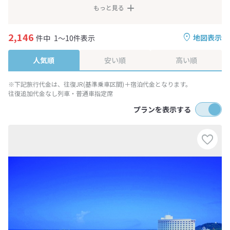
もっと見る
2,146
地図表示
件中
1～10件表示
人気順
安い順
高い順
※下記旅行代金は、往復JR(基準乗車区間)＋宿泊代金となります。
往復追加代金なし列車・普通車指定席
プランを表示する