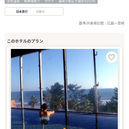
天然温泉
駐車場有り
サウナ
最寄り駅より徒歩5分以内
収集中
日本旅行
基準JR乗車区間：
広島
～
宮崎