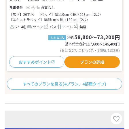
食事なし
【広さ】26平米
【ベッド】幅110cm×長さ203cm（2台）
【エキストラベッド】幅85cm×長さ180cm（2台）
2～4名
ツイン
バス
トイレ
禁煙
58,800～73,200円
税込
おとな1名
基本代金合計
117,600〜146,400
円
(おとな2名 こども0名・1部屋/1泊2日)
おすすめポイント
プランの詳細
すべてのプランを見る
(4プラン、4部屋タイプ)