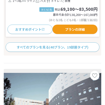
1～3名
ツイン
バス
トイレ
禁煙
69,100～83,500円
税込
おとな1名
基本代金合計
138,200〜167,000
円
(おとな2名 こども0名・1部屋/1泊2日)
おすすめポイント
プランの詳細
すべてのプランを見る
(40プラン、19部屋タイプ)