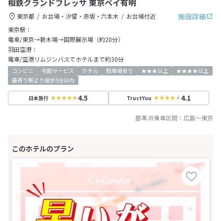
相鉄グランドフレッサ 東京ベイ有明
施設詳細
東京都
お台場・汐留・赤坂・六本木
お台場付近
東京駅：
電車/東京→新木場→国際展示場（約20分）
羽田空港：
電車/空港リムジンバスでホテルまで約30分
コンビニ
宅配サービス
ホテル
駐車場有り
★★★以上
★★★★以上
最寄り駅より徒歩5分以内
4.5
4.1
日本旅行
TrustYou
基準JR乗車区間：
広島
～
東京