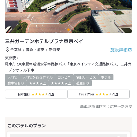
三井ガーデンホテルプラナ東京ベイ
施設詳細
千葉県
舞浜・浦安
新浦安
東京駅：
電車/JR東京駅⇒新浦安駅⇒路線バス「東京ベイシティ交通路線バス」三井ガ
ーデンホテル下車
大浴場
大浴場があるホテル
コンビニ
宅配サービス
ホテル
駐車場有り
★★★以上
★★★★以上
送迎有り
4.5
4.3
日本旅行
TrustYou
基準JR乗車区間：
広島
～
新浦安