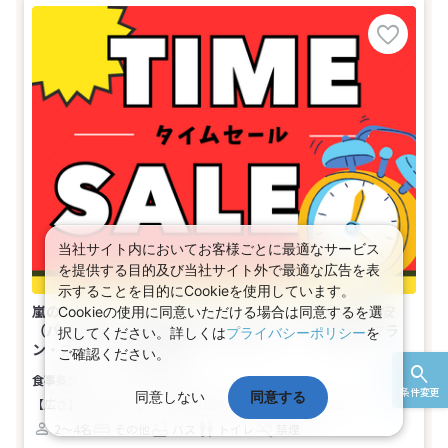
当社サイト内においてお客様ごとに最適なサービス
を提供する目的及び当社サイト外で最適な広告を表
示することを目的にCookieを使用しています。
嵐のタイムセール♪アクセスセットで行く！舞浜・新浦安
Cookieの使用に同意いただける場合は同意するを選
（パークチケットは含まれていません）□ －【禁煙】マラ
択してください。詳しくは
プライバシーポリシー
を
ン・スーペリア(2名1室)
ご確認ください。
食事なし
条件変更
同意しない
同意する
【広さ】32平米
【ベッド】幅120cm×長さ200cm（2台）
2～4名
その他
バス
トイレ
禁煙