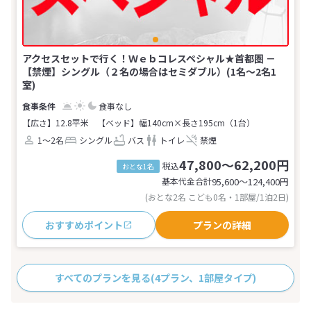
アクセスセットで行く！Ｗｅｂコレスペシャル★首都圏 －
【禁煙】シングル（２名の場合はセミダブル）(1名～2名1
室)
食事なし
【広さ】12.8平米
【ベッド】幅140cm×長さ195cm（1台）
1～2名
シングル
バス
トイレ
禁煙
47,800～62,200円
税込
おとな1名
基本代金合計
95,600〜124,400
円
(おとな2名 こども0名・1部屋/1泊2日)
おすすめポイント
プランの詳細
すべてのプランを見る
(4プラン、1部屋タイプ)