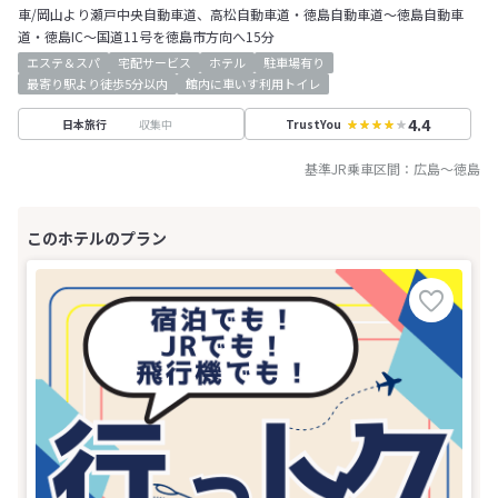
車/岡山より瀬戸中央自動車道、高松自動車道・徳島自動車道～徳島自動車
道・徳島IC～国道11号を徳島市方向へ15分
エステ＆スパ
宅配サービス
ホテル
駐車場有り
最寄り駅より徒歩5分以内
館内に車いす利用トイレ
4.4
収集中
日本旅行
TrustYou
基準JR乗車区間：
広島
～
徳島