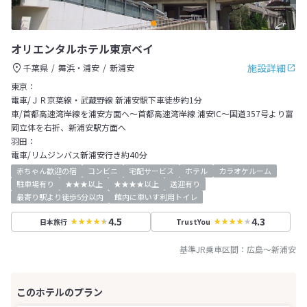
オリエンタルホテル東京ベイ
施設詳細
千葉県
舞浜・浦安
新浦安
東京：
電車/ＪＲ京葉線・武蔵野線 新浦安駅下車徒歩約1分
車/首都高速湾岸線を浦安方面へ～首都高速湾岸線 浦安IC～国道357号より富
岡立体を右折、新浦安駅方面へ
羽田：
電車/リムジンバス新浦安行き約40分
赤ちゃん歓迎の宿
コンビニ
宅配サービス
ホテル
カラオケルーム
駐車場有り
★★★以上
★★★★以上
送迎有り
最寄り駅より徒歩5分以内
館内に車いす利用トイレ
4.5
4.3
日本旅行
TrustYou
基準JR乗車区間：
広島
～
新浦安