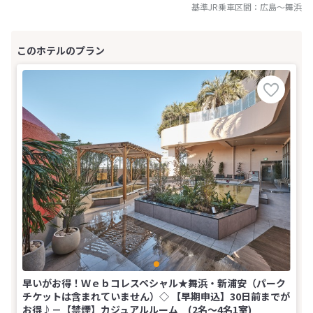
基準JR乗車区間：
広島
～
舞浜
早いがお得！Ｗｅｂコレスペシャル★舞浜・新浦安（パーク
チケットは含まれていません）◇ 【早期申込】30日前までが
お得♪－【禁煙】カジュアルルーム (2名～4名1室)