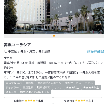
舞浜ユーラシア
施設詳細
千葉県
舞浜・浦安
舞浜周辺
東京駅：
電車/東京駅→JR京葉線 舞浜駅 南口ロータリー内「C-3」から送迎バスで
約10分
車/車／「舞浜IC」まで1.5Km。～首都高湾岸線「葛西IC」～舞浜大橋を渡
り、１つ目の信号を右折して運動公園のすぐとなり
エステ＆スパ
大浴場
大浴場があるホテル
宅配サービス
ホテル
ジャグジー
天然温泉
駐車場有り
サウナ
★★★以上
★★★★以上
送迎有り
館内に車いす利用トイレ
4.0
4.1
日本旅行
TrustYou