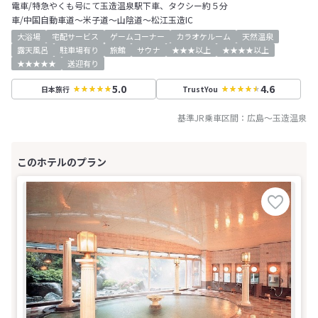
電車/特急やくも号にて玉造温泉駅下車、タクシー約５分
車/中国自動車道～米子道～山陰道～松江玉造IC
大浴場
宅配サービス
ゲームコーナー
カラオケルーム
天然温泉
露天風呂
駐車場有り
旅館
サウナ
★★★以上
★★★★以上
★★★★★
送迎有り
5.0
4.6
日本旅行
TrustYou
基準JR乗車区間：
広島
～
玉造温泉