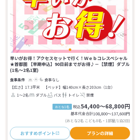
早いがお得！アクセスセットで行く！Ｗｅｂコレスペシャル
★首都圏 【早期申込】90日前までがお得♪－【禁煙】ダブル
(1名～2名1室)
食事なし
【広さ】17.3平米
【ベッド】幅140cm×長さ203cm（1台）
1～2名
ダブル
バス
トイレ
禁煙
54,400～68,800円
税込
おとな1名
基本代金合計
108,800〜137,600
円
(おとな2名 こども0名・1部屋/1泊2日)
おすすめポイント
プランの詳細