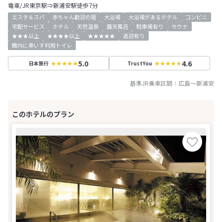
電車/JR東京駅⇒新浦安駅徒歩7分
エステ＆スパ
赤ちゃん歓迎の宿
大浴場
大浴場があるホテル
コンビニ
宅配サービス
ホテル
天然温泉
露天風呂
駐車場有り
サウナ
★★★以上
★★★★以上
★★★★★
送迎有り
館内に車いす利用トイレ
5.0
4.6
日本旅行
TrustYou
基準JR乗車区間：
広島
～
新浦安