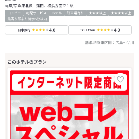
電車/京浜東北線 蒲田、横浜方面で１駅
コンビニ
宅配サービス
ホテル
駐車場有り
★★★以上
★★★★以上
最寄り駅より徒歩5分以内
4.0
4.3
日本旅行
TrustYou
基準JR乗車区間：
広島
～
品川