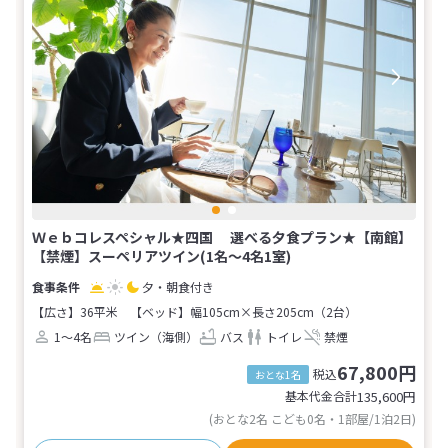
Ｗｅｂコレスペシャル★四国 選べる夕食プラン★【南館】
【禁煙】スーペリアツイン(1名～4名1室)
夕・朝食付き
【広さ】36平米
【ベッド】幅105cm×長さ205cm（2台）
1～4名
ツイン（海側）
バス
トイレ
禁煙
67,800円
税込
おとな1名
基本代金合計
135,600
円
(おとな2名 こども0名・1部屋/1泊2日)