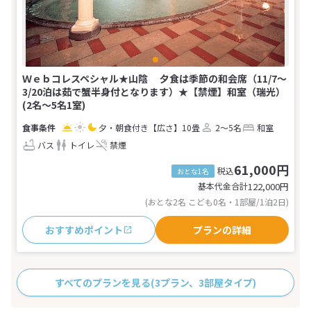
Ｗｅｂコレスペシャル★山陰 夕食は季節の和会席（11/7～
3/20泊は茹で蟹半身付となります）★【禁煙】和室（瑞光）
(2名～5名1室)
夕・朝食付き
【広さ】10畳
2～5名
和室
バス
トイレ
禁煙
61,000円
税込
おとな1名
基本代金合計
122,000
円
(おとな2名 こども0名・1部屋/1泊2日)
おすすめポイント
プランの詳細
すべてのプランを見る
(3プラン、3部屋タイプ)