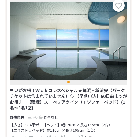
早いがお得！Ｗｅｂコレスペシャル★舞浜・新浦安（パーク
チケットは含まれていません）◇ 【早期申込】60日前までが
お得♪－【禁煙】スーペリアツイン（＋ソファーベッド）(1
名～3名1室)
食事なし
【広さ】30.4平米
【ベッド】幅120cm×長さ195cm（2台）
【エキストラベッド】幅110cm×長さ195cm（1台）