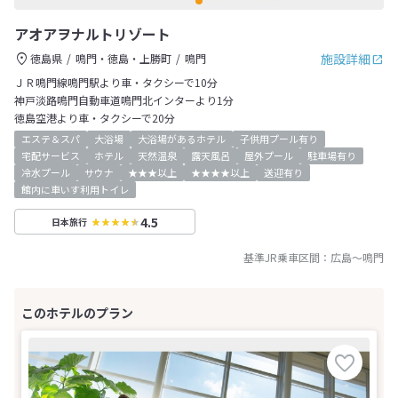
アオアヲナルトリゾート
施設詳細
徳島県
鳴門・徳島・上勝町
鳴門
ＪＲ鳴門線鳴門駅より車・タクシーで10分
神戸淡路鳴門自動車道鳴門北インターより1分
徳島空港より車・タクシーで20分
エステ＆スパ
大浴場
大浴場があるホテル
子供用プール有り
宅配サービス
ホテル
天然温泉
露天風呂
屋外プール
駐車場有り
冷水プール
サウナ
★★★以上
★★★★以上
送迎有り
館内に車いす利用トイレ
4.5
日本旅行
基準JR乗車区間：
広島
～
鳴門