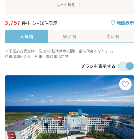
もっと見る
3,757
地図表示
件中
1～10件表示
人気順
安い順
高い順
※下記旅行代金は、往復JR(基準乗車区間)＋宿泊代金となります。
往復追加代金なし列車・普通車指定席
プランを表示する