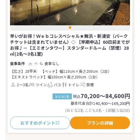
早いがお得！Ｗｅｂコレスペシャル★舞浜・新浦安（パーク
チケットは含まれていません）◇ 【早期申込】60日前までが
お得♪－【エミオンタワー】スタンダードルーム（禁煙）28
㎡(2名～3名1室)
食事なし
【広さ】28平米
【ベッド】幅110cm×長さ200cm（2台）
【エキストラベッド】幅100cm×長さ200cm（1台）
1～3名
ツイン
バス
トイレ
禁煙
70,200～84,600円
税込
おとな1名
基本代金合計
140,400〜169,200
円
(おとな2名 こども0名・1部屋/1泊2日)
おすすめポイント
プランの詳細