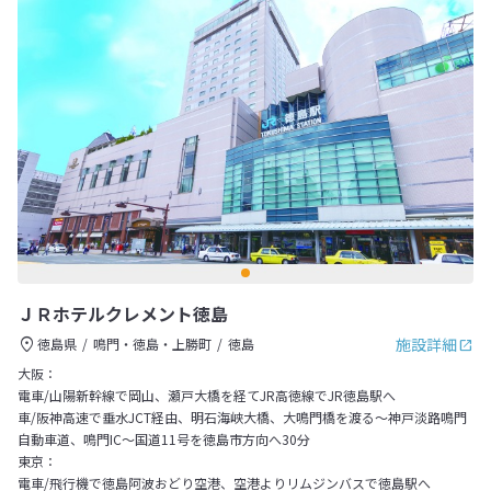
ＪＲホテルクレメント徳島
施設詳細
徳島県
鳴門・徳島・上勝町
徳島
大阪：
電車/山陽新幹線で岡山、瀬戸大橋を経てJR高徳線でJR徳島駅へ
車/阪神高速で垂水JCT経由、明石海峡大橋、大鳴門橋を渡る～神戸淡路鳴門
自動車道、鳴門IC～国道11号を徳島市方向へ30分
東京：
電車/飛行機で徳島阿波おどり空港、空港よりリムジンバスで徳島駅へ