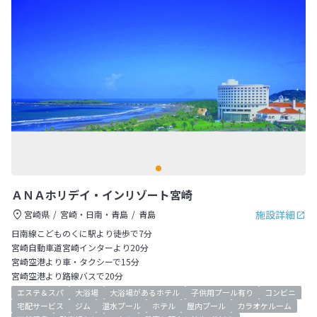
ＡＮＡホリデイ・インリゾート宮崎
施設詳細
宮崎県
宮崎・日南・青島
青島
日南線こどものくに駅より徒歩で7分
宮崎自動車道宮崎インターより20分
宮崎空港より車・タクシーで15分
宮崎空港より路線バスで20分
エステ＆スパ
大浴場
大浴場があるホテル
子供用プール有り
コンビニ
宅配サービス
ジム
温水プール
ホテル
屋内プール
カラオケルーム