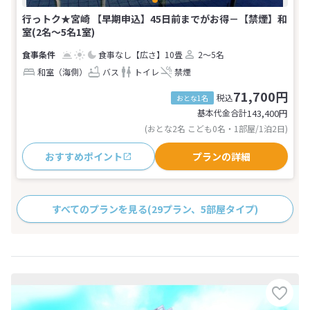
行っトク★宮崎 【早期申込】45日前までがお得－【禁煙】和
室(2名～5名1室)
食事なし
【広さ】10畳
2～5名
和室（海側）
バス
トイレ
禁煙
71,700円
税込
おとな1名
基本代金合計
143,400
円
(おとな2名 こども0名・1部屋/1泊2日)
おすすめポイント
プランの詳細
すべてのプランを見る
(29プラン、5部屋タイプ)