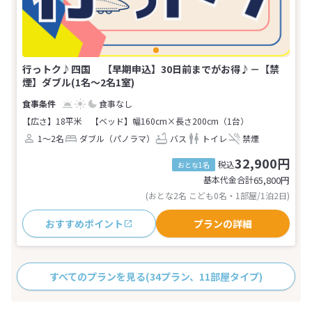
行っトク♪四国 【早期申込】30日前までがお得♪－【禁
煙】ダブル(1名～2名1室)
食事なし
【広さ】18平米
【ベッド】幅160cm×長さ200cm（1台）
1～2名
ダブル（パノラマ）
バス
トイレ
禁煙
32,900円
税込
おとな1名
基本代金合計
65,800
円
(おとな2名 こども0名・1部屋/1泊2日)
おすすめポイント
プランの詳細
すべてのプランを見る
(34プラン、11部屋タイプ)