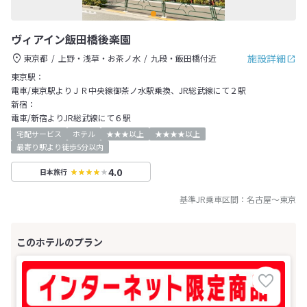
ヴィアイン飯田橋後楽園
施設詳細
東京都
上野・浅草・お茶ノ水
九段・飯田橋付近
東京駅：
電車/東京駅よりＪＲ中央線御茶ノ水駅乗換、JR総武線にて２駅
新宿：
電車/新宿よりJR総武線にて６駅
宅配サービス
ホテル
★★★以上
★★★★以上
最寄り駅より徒歩5分以内
4.0
日本旅行
基準JR乗車区間：
名古屋
～
東京