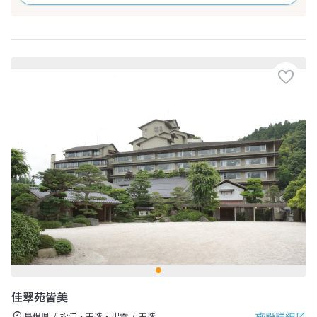
佳翠苑皆美
施設詳細
島根県
松江・玉造・出雲
玉造