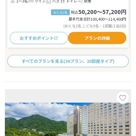
1～3名
ツイン
バス
トイレ
禁煙
50,200～57,200円
税込
おとな1名
基本代金合計
100,400〜114,400
円
(おとな2名 こども0名・1部屋/1泊2日)
おすすめポイント
プランの詳細
すべてのプランを見る
(36プラン、20部屋タイプ)