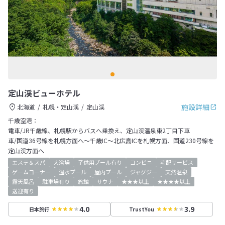
定山渓ビューホテル
施設詳細
北海道
札幌・定山渓
定山渓
千歳空港：
電車/JR千歳線、札幌駅からバスへ乗換え、定山渓温泉東2丁目下車
車/国道36号線を札幌方面へ～千歳IC～北広島ICを札幌方面、国道230号線を
定山渓方面へ
エステ＆スパ
大浴場
子供用プール有り
コンビニ
宅配サービス
ゲームコーナー
温水プール
屋内プール
ジャグジー
天然温泉
露天風呂
駐車場有り
旅館
サウナ
★★★以上
★★★★以上
送迎有り
4.0
3.9
日本旅行
TrustYou