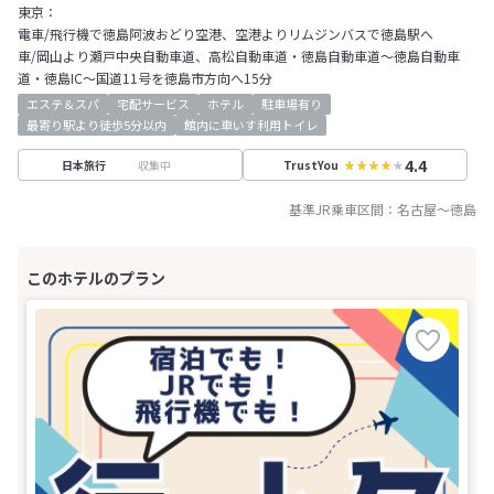
東京：
電車/飛行機で徳島阿波おどり空港、空港よりリムジンバスで徳島駅へ
車/岡山より瀬戸中央自動車道、高松自動車道・徳島自動車道～徳島自動車
道・徳島IC～国道11号を徳島市方向へ15分
エステ＆スパ
宅配サービス
ホテル
駐車場有り
最寄り駅より徒歩5分以内
館内に車いす利用トイレ
4.4
収集中
日本旅行
TrustYou
基準JR乗車区間：
名古屋
～
徳島