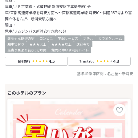
東京：
電車/ＪＲ京葉線・武蔵野線 新浦安駅下車徒歩約1分
車/首都高速湾岸線を浦安方面へ～首都高速湾岸線 浦安IC～国道357号より富
岡立体を右折、新浦安駅方面へ
羽田：
電車/リムジンバス新浦安行き約40分
赤ちゃん歓迎の宿
コンビニ
宅配サービス
ホテル
カラオケルーム
駐車場有り
★★★以上
★★★★以上
送迎有り
最寄り駅より徒歩5分以内
館内に車いす利用トイレ
4.5
4.3
日本旅行
TrustYou
基準JR乗車区間：
名古屋
～
新浦安