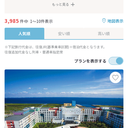
もっと見る
3,985
地図表示
件中
1～10件表示
人気順
安い順
高い順
※下記旅行代金は、往復JR(基準乗車区間)＋宿泊代金となります。
往復追加代金なし列車・普通車指定席
プランを表示する