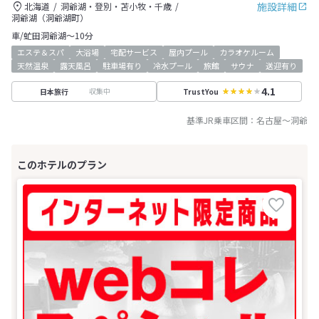
施設詳細
北海道
洞爺湖・登別・苫小牧・千歳
洞爺湖（洞爺湖町）
車/虻田洞爺湖～10分
エステ＆スパ
大浴場
宅配サービス
屋内プール
カラオケルーム
天然温泉
露天風呂
駐車場有り
冷水プール
旅館
サウナ
送迎有り
4.1
収集中
日本旅行
TrustYou
基準JR乗車区間：
名古屋
～
洞爺