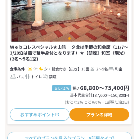
Ｗｅｂコレスペシャル★山陰 夕食は季節の和会席（11/7～
3/20泊は茹で蟹半身付となります）★【禁煙】和室（瑞光）
(2名～5名1室)
夕・朝食付き
【広さ】10畳
2～5名
和室
バス
トイレ
禁煙
68,800～75,400円
税込
おとな1名
基本代金合計
137,600〜150,800
円
(おとな2名 こども0名・1部屋/1泊2日)
おすすめポイント
プランの詳細
すべてのプランを見る
(3プラン、8部屋タイプ)