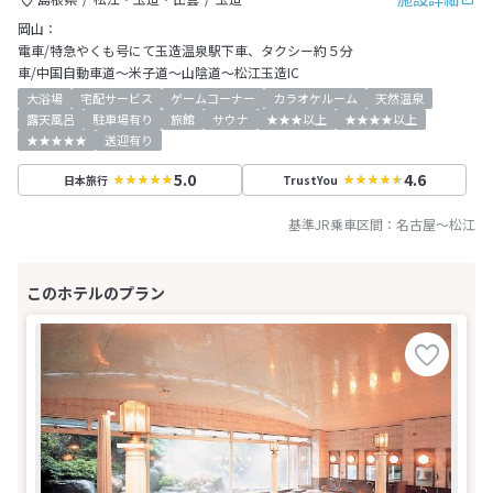
岡山：
電車/特急やくも号にて玉造温泉駅下車、タクシー約５分
車/中国自動車道～米子道～山陰道～松江玉造IC
大浴場
宅配サービス
ゲームコーナー
カラオケルーム
天然温泉
露天風呂
駐車場有り
旅館
サウナ
★★★以上
★★★★以上
★★★★★
送迎有り
5.0
4.6
日本旅行
TrustYou
基準JR乗車区間：
名古屋
～
松江