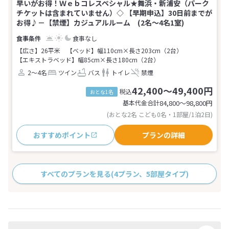
早いがお得！Ｗｅｂコレスペシャル★舞浜・新浦安（パーク
チケットは含まれていません）◇ 【早期申込】30日前までが
お得♪－【禁煙】カジュアルルーム (2名～4名1室)
食事なし
【広さ】26平米
【ベッド】幅110cm×長さ203cm（2台）
【エキストラベッド】幅85cm×長さ180cm（2台）
2～4名
ツイン
バス
トイレ
禁煙
42,400～49,400円
税込
おとな1名
基本代金合計
84,800〜98,800
円
(おとな2名 こども0名・1部屋/1泊2日)
おすすめポイント
プランの詳細
すべてのプランを見る
(4プラン、5部屋タイプ)