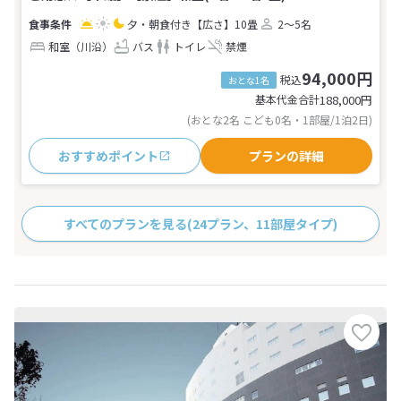
夕・朝食付き
【広さ】10畳
2～5名
和室（川沿）
バス
トイレ
禁煙
94,000円
税込
おとな1名
基本代金合計
188,000
円
(おとな2名 こども0名・1部屋/1泊2日)
おすすめポイント
プランの詳細
すべてのプランを見る
(24プラン、11部屋タイプ)