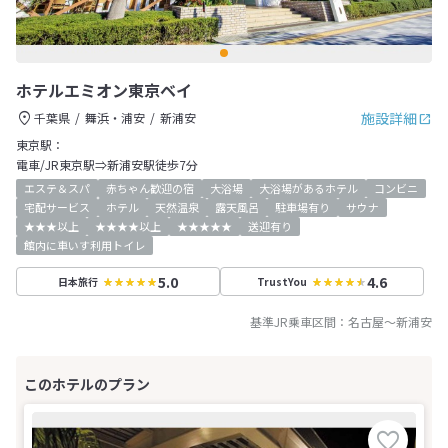
ホテルエミオン東京ベイ
施設詳細
千葉県
舞浜・浦安
新浦安
東京駅：
電車/JR東京駅⇒新浦安駅徒歩7分
エステ＆スパ
赤ちゃん歓迎の宿
大浴場
大浴場があるホテル
コンビニ
宅配サービス
ホテル
天然温泉
露天風呂
駐車場有り
サウナ
★★★以上
★★★★以上
★★★★★
送迎有り
館内に車いす利用トイレ
5.0
4.6
日本旅行
TrustYou
基準JR乗車区間：
名古屋
～
新浦安