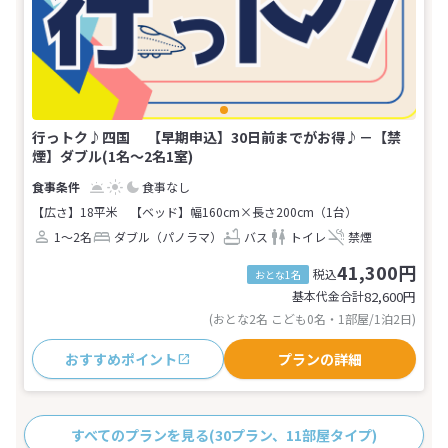
行っトク♪四国 【早期申込】30日前までがお得♪－【禁
煙】ダブル(1名～2名1室)
食事なし
【広さ】18平米
【ベッド】幅160cm×長さ200cm（1台）
1～2名
ダブル（パノラマ）
バス
トイレ
禁煙
41,300円
税込
おとな1名
基本代金合計
82,600
円
(おとな2名 こども0名・1部屋/1泊2日)
おすすめポイント
プランの詳細
すべてのプランを見る
(30プラン、11部屋タイプ)