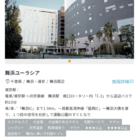
舞浜ユーラシア
施設詳細
千葉県
舞浜・浦安
舞浜周辺
東京駅：
電車/東京駅→JR京葉線 舞浜駅 南口ロータリー内「C-3」から送迎バスで
約10分
車/車／「舞浜IC」まで1.5Km。～首都高湾岸線「葛西IC」～舞浜大橋を渡
り、１つ目の信号を右折して運動公園のすぐとなり
エステ＆スパ
大浴場
大浴場があるホテル
宅配サービス
ホテル
ジャグジー
天然温泉
駐車場有り
サウナ
★★★以上
★★★★以上
送迎有り
館内に車いす利用トイレ