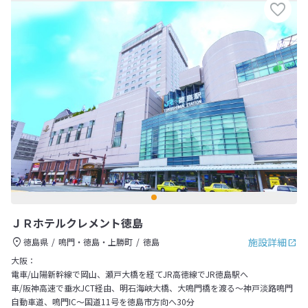
ＪＲホテルクレメント徳島
施設詳細
徳島県
鳴門・徳島・上勝町
徳島
大阪：
電車/山陽新幹線で岡山、瀬戸大橋を経てJR高徳線でJR徳島駅へ
車/阪神高速で垂水JCT経由、明石海峡大橋、大鳴門橋を渡る～神戸淡路鳴門
自動車道、鳴門IC～国道11号を徳島市方向へ30分