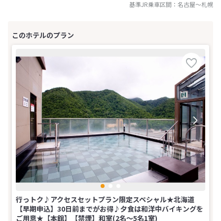
基準JR乗車区間：
名古屋
～
札幌
行っトク♪アクセスセットプラン限定スペシャル★北海道
【早期申込】30日前までがお得♪夕食は和洋中バイキングを
ご用意★【本館】【禁煙】和室(2名～5名1室)