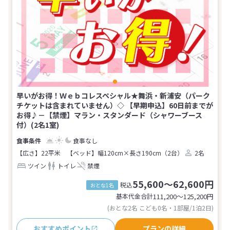
早いがお得！Ｗｅｂコレスペシャル★舞浜・新浦安（パーク
チケットは含まれていません）◇ 【早期申込】60日前までが
お得♪－【禁煙】マラン・スタンダード（シャワーブース
付）(2名1室)
食事なし
【広さ】22平米
【ベッド】幅120cm×長さ190cm（2台）
2名
ツイン
トイレ
禁煙
55,600～62,600円
税込
おとな1名
基本代金合計
111,200〜125,200
円
(おとな2名 こども0名・1部屋/1泊2日)
おすすめポイント
プランの詳細