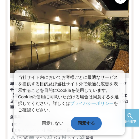
当社サイト内においてお客様ごとに最適なサービス
早いがお得！Ｗｅｂコレスペシャル★舞浜・新浦安（パーク
を提供する目的及び当社サイト外で最適な広告を表
チケットは含まれていません）◇ 【11月・1月宿泊限定】
示することを目的にCookieを使用しています。
【早期申込】60日前までがお得♪マンスリープラン♪－【エ
Cookieの使用に同意いただける場合は同意するを選
ミオンタワー】スタンダードルーム（禁煙）28㎡(2名～3名1
択してください。詳しくは
プライバシーポリシー
を
室)
ご確認ください。
食事なし
条件変更
同意しない
同意する
【広さ】28平米
【ベッド】幅110cm×長さ200cm（2台）
【エキストラベッド】幅100cm×長さ200cm（1台）
1～3名
ツイン
バス
トイレ
禁煙