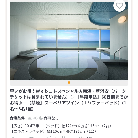
早いがお得！Ｗｅｂコレスペシャル★舞浜・新浦安（パーク
チケットは含まれていません）◇ 【早期申込】60日前までが
お得♪－【禁煙】スーペリアツイン（＋ソファーベッド）(1
名～3名1室)
食事なし
【広さ】30.4平米
【ベッド】幅120cm×長さ195cm（2台）
【エキストラベッド】幅110cm×長さ195cm（1台）