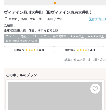
ヴィアイン品川大井町（旧ヴィアイン東京大井町）
施設詳細
東京都
品川・大森・蒲田・羽田
大井
品川駅：
電車/京浜東北線 蒲田、横浜方面で１駅
コンビニ
宅配サービス
ホテル
駐車場有り
★★★以上
★★★★以上
最寄り駅より徒歩5分以内
4.0
4.3
日本旅行
TrustYou
基準JR乗車区間：
名古屋
～
品川