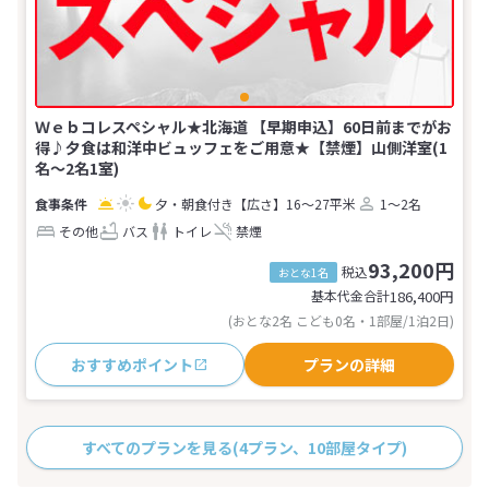
Ｗｅｂコレスペシャル★北海道 【早期申込】60日前までがお
得♪夕食は和洋中ビュッフェをご用意★【禁煙】山側洋室(1
名～2名1室)
夕・朝食付き
【広さ】16～27平米
1～2名
その他
バス
トイレ
禁煙
93,200円
税込
おとな1名
基本代金合計
186,400
円
(おとな2名 こども0名・1部屋/1泊2日)
おすすめポイント
プランの詳細
すべてのプランを見る
(4プラン、10部屋タイプ)