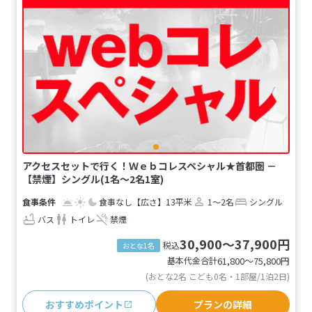
アクセスセットで行く！Ｗｅｂコレスペシャル★首都圏 －
【禁煙】シングル(1名～2名1室)
食事なし
【広さ】13平米
1～2名
シングル
バス
トイレ
禁煙
30,900～37,900円
税込
おとな1名
基本代金合計
61,800〜75,800
円
(おとな2名 こども0名・1部屋/1泊2日)
おすすめポイント
プランの詳細