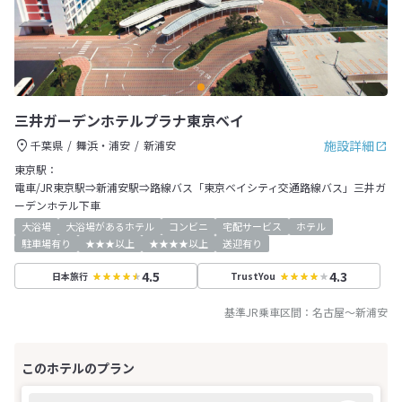
三井ガーデンホテルプラナ東京ベイ
施設詳細
千葉県
舞浜・浦安
新浦安
東京駅：
電車/JR東京駅⇒新浦安駅⇒路線バス「東京ベイシティ交通路線バス」三井ガ
ーデンホテル下車
大浴場
大浴場があるホテル
コンビニ
宅配サービス
ホテル
駐車場有り
★★★以上
★★★★以上
送迎有り
4.5
4.3
日本旅行
TrustYou
基準JR乗車区間：
名古屋
～
新浦安