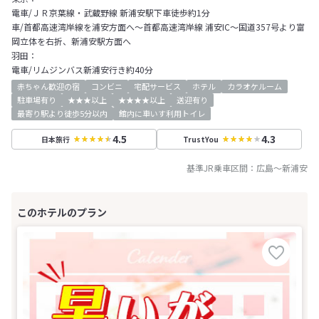
電車/ＪＲ京葉線・武蔵野線 新浦安駅下車徒歩約1分
車/首都高速湾岸線を浦安方面へ～首都高速湾岸線 浦安IC～国道357号より富
岡立体を右折、新浦安駅方面へ
羽田：
電車/リムジンバス新浦安行き約40分
赤ちゃん歓迎の宿
コンビニ
宅配サービス
ホテル
カラオケルーム
駐車場有り
★★★以上
★★★★以上
送迎有り
最寄り駅より徒歩5分以内
館内に車いす利用トイレ
4.5
4.3
日本旅行
TrustYou
基準JR乗車区間：
広島
～
新浦安