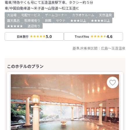
電車/特急やくも号にて玉造温泉駅下車、タクシー約５分
車/中国自動車道～米子道～山陰道～松江玉造IC
大浴場
宅配サービス
ゲームコーナー
カラオケルーム
天然温泉
露天風呂
駐車場有り
旅館
サウナ
★★★以上
★★★★以上
★★★★★
送迎有り
5.0
4.6
日本旅行
TrustYou
基準JR乗車区間：
広島
～
玉造温泉