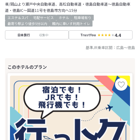
車/岡山より瀬戸中央自動車道、高松自動車道・徳島自動車道～徳島自動車
道・徳島IC～国道11号を徳島市方向へ15分
エステ＆スパ
宅配サービス
ホテル
駐車場有り
最寄り駅より徒歩5分以内
館内に車いす利用トイレ
4.4
収集中
日本旅行
TrustYou
基準JR乗車区間：
広島
～
徳島