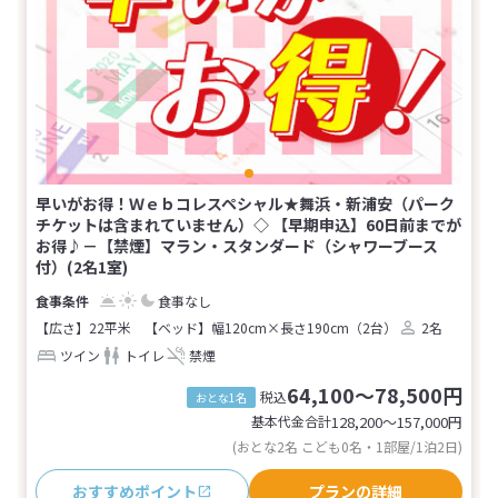
早いがお得！Ｗｅｂコレスペシャル★舞浜・新浦安（パーク
チケットは含まれていません）◇ 【早期申込】60日前までが
お得♪－【禁煙】マラン・スタンダード（シャワーブース
付）(2名1室)
食事なし
【広さ】22平米
【ベッド】幅120cm×長さ190cm（2台）
2名
ツイン
トイレ
禁煙
64,100～78,500円
税込
おとな1名
基本代金合計
128,200〜157,000
円
(おとな2名 こども0名・1部屋/1泊2日)
おすすめポイント
プランの詳細