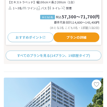
【エキストラベッド】幅100cm×長さ200cm（1台）
1～3名
ツイン
バス
トイレ
禁煙
57,300～71,700円
税込
おとな1名
基本代金合計
114,600〜143,400
円
(おとな2名 こども0名・1部屋/1泊2日)
おすすめポイント
プランの詳細
すべてのプランを見る
(14プラン、19部屋タイプ)