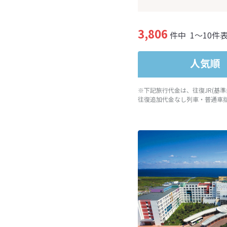
3,806
件中
1～10件
人気順
※下記旅行代金は、往復JR(基
往復追加代金なし列車・普通車