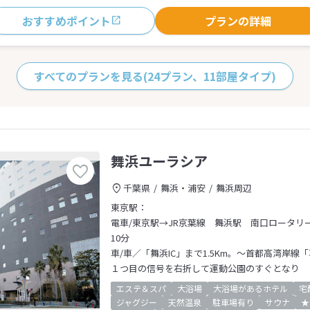
おすすめポイント
プランの詳細
すべてのプランを見る
(24プラン、11部屋タイプ)
舞浜ユーラシア
千葉県
舞浜・浦安
舞浜周辺
東京駅：
電車/東京駅→JR京葉線 舞浜駅 南口ロータリー
10分
車/車／「舞浜IC」まで1.5Km。～首都高湾岸線
１つ目の信号を右折して運動公園のすぐとなり
エステ＆スパ
大浴場
大浴場があるホテル
宅
ジャグジー
天然温泉
駐車場有り
サウナ
★