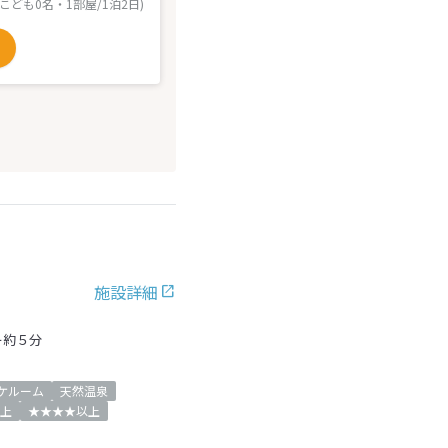
 こども0名・1部屋/1泊2日)
施設詳細
ー約５分
ケルーム
天然温泉
上
★★★★以上