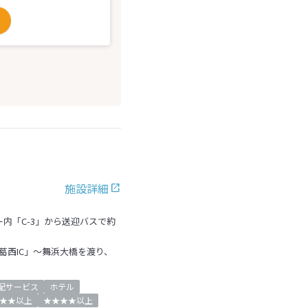
施設詳細
内「C-3」から送迎バスで約
「葛西IC」～舞浜大橋を渡り、
配サービス
ホテル
★★以上
★★★★以上