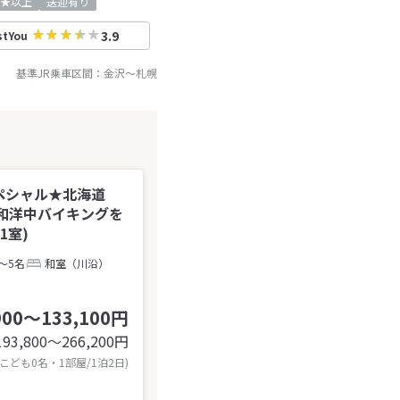
★以上
送迎有り
3.9
stYou
基準JR乗車区間：
金沢
～
札幌
ペシャル★北海道
和洋中バイキングを
1室)
～5名
和室（川沿）
900～133,100円
193,800〜266,200
円
 こども0名・1部屋/1泊2日)