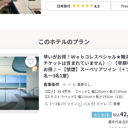
4.5
日本旅行
Tru
早いがお得！Ｗｅｂコレスペシャル★舞
チケットは含まれていません）◇ 【早期
お得♪－【禁煙】スーペリアツイン（＋ソ
名～3名1室)
食事なし
【広さ】30.4平米
【ベッド】幅120cm×長さ195cm
【エキストラベッド】幅110cm×長さ195cm（1台）
1～3名
ツイン
バス
トイレ
禁煙
42
おとな1名
税込
基本代金合