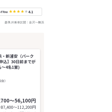
4.1
stYou
基準JR乗車区間：
金沢
～
舞浜
浜・新浦安（パーク
申込】30日前までが
～4名1室)
2台）
,700～56,100円
87,400〜112,200
円
計