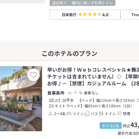
送迎有り
館内に車いす利用トイレ
4.0
日本旅行
Tru
早いがお得！Ｗｅｂコレスペシャル★舞
チケットは含まれていません）◇ 【早期
お得♪－【禁煙】カジュアルルーム (2名
食事なし
【広さ】26平米
【ベッド】幅110cm×長さ203cm（
【エキストラベッド】幅85cm×長さ180cm（2台）
2～4名
ツイン
バス
トイレ
禁煙
43
おとな1名
税込
基本代金合