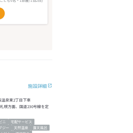
 こども0名・1部屋/1泊2日)
施設詳細
渓温泉東2丁目下車
を札幌方面、国道230号線を定
ビニ
宅配サービス
グジー
天然温泉
露天風呂