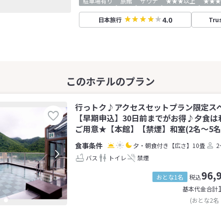
駐車場有り
旅館
サウナ
★★★以上
★★★
4.0
日本旅行
Tru
行っトク♪アクセスセットプラン限定ス
【早期申込】30日前までがお得♪夕食は
ご用意★【本館】【禁煙】和室(2名～5名
夕・朝食付き
【広さ】10畳
2
バス
トイレ
禁煙
96,
おとな1名
税込
基本代金合計
(おとな2名