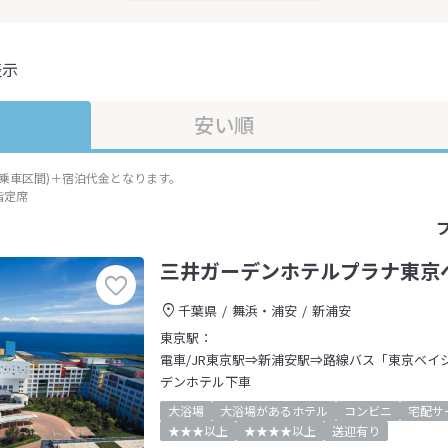
表示
安い順
準乗車区間)＋宿泊代金となります。
指定席
三井ガーデンホテルプラナ東京
千葉県
舞浜・浦安
新浦安
東京駅：
電車/JR東京駅⇒新浦安駅⇒路線バス「東京ベイ
デンホテル下車
大浴場
大浴場があるホテル
コンビニ
宅配サ
★★★以上
★★★★以上
送迎有り