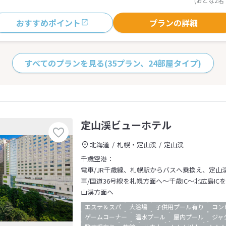
(おとな2名
おすすめポイント
プランの詳細
すべてのプランを見る
(35プラン、24部屋タイプ)
定山渓ビューホテル
北海道
札幌・定山渓
定山渓
千歳空港：
電車/JR千歳線、札幌駅からバスへ乗換え、定山
車/国道36号線を札幌方面へ～千歳IC～北広島IC
山渓方面へ
エステ＆スパ
大浴場
子供用プール有り
コン
ゲームコーナー
温水プール
屋内プール
ジャ