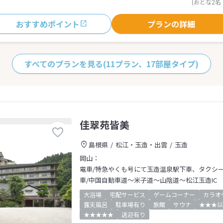
(おとな2名
おすすめポイント
プランの詳細
すべてのプランを見る
(11プラン、17部屋タイプ)
佳翠苑皆美
島根県
松江・玉造・出雲
玉造
岡山：
電車/特急やくも号にて玉造温泉駅下車、タクシ
車/中国自動車道～米子道～山陰道～松江玉造IC
大浴場
宅配サービス
ゲームコーナー
カラオ
露天風呂
駐車場有り
旅館
サウナ
★★★以
★★★★★
送迎有り