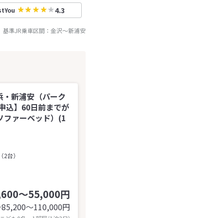
4.3
stYou
基準JR乗車区間：
金沢
～
新浦安
浜・新浦安（パーク
申込】60日前までが
ファーベッド）(1
（2台）
,600～55,000円
85,200〜110,000
円
計