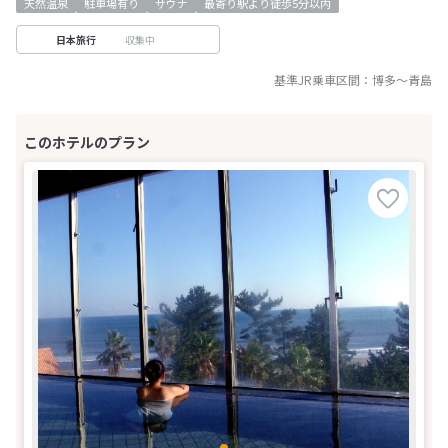
天然温泉
駐車場有り
サウナ
最寄り駅より徒歩5分以内
収集中
日本旅行
基準JR乗車区間：
博多
～
青島