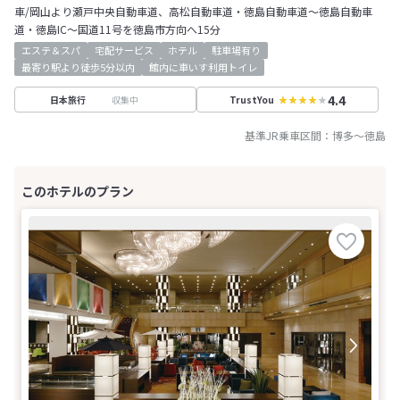
車/岡山より瀬戸中央自動車道、高松自動車道・徳島自動車道～徳島自動車
道・徳島IC～国道11号を徳島市方向へ15分
エステ＆スパ
宅配サービス
ホテル
駐車場有り
最寄り駅より徒歩5分以内
館内に車いす利用トイレ
4.4
収集中
日本旅行
TrustYou
基準JR乗車区間：
博多
～
徳島