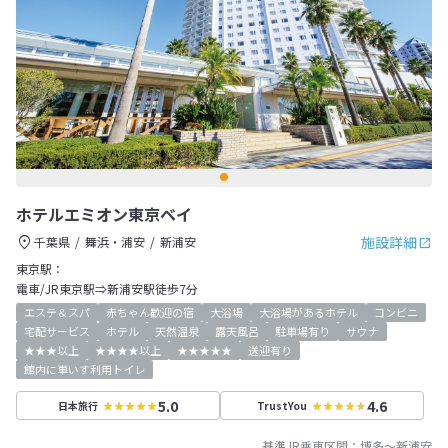
ホテルエミオン東京ベイ
施設詳細
千葉県
舞浜・浦安
新浦安
東京駅：
電車/JR東京駅⇒新浦安駅徒歩7分
エステ＆スパ
赤ちゃん歓迎の宿
大浴場
大浴場があるホテル
コンビニ
宅配サービス
ホテル
天然温泉
露天風呂
駐車場有り
サウナ
★★★以上
★★★★以上
★★★★★
送迎有り
館内に車いす利用トイレ
5.0
4.6
日本旅行
TrustYou
基準JR乗車区間：
博多
～
新浦安