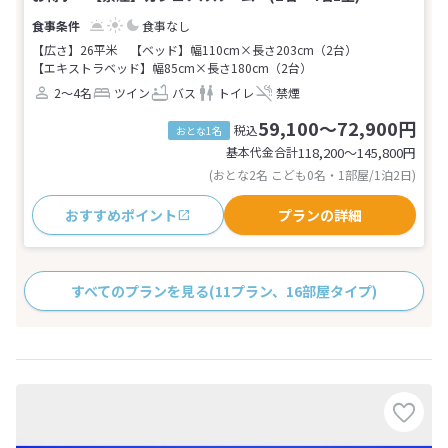
食事なし
【広さ】26平米
【ベッド】幅110cm×長さ203cm（2台）
【エキストラベッド】幅85cm×長さ180cm（2台）
2～4名
ツイン
バス
トイレ
禁煙
59,100～72,900円
税込
おとな1名
基本代金合計
118,200〜145,800
円
(おとな2名 こども0名・1部屋/1泊2日)
おすすめポイント
プランの詳細
すべてのプランを見る
(11プラン、16部屋タイプ)