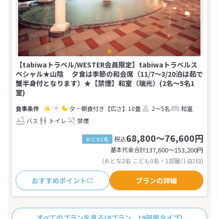
【tabiwaトラベル/WESTER会員限定】tabiwaトラベルス
ペシャル★山陰 夕食は季節の和会席（11/7～3/20泊は茹で
蟹半身付となります）★【禁煙】和室（瑞光）(2名～5名1
室)
夕・朝食付き
【広さ】10畳
2～5名
和室
バス
トイレ
禁煙
68,800～76,600円
税込
おとな1名
基本代金合計
137,600〜153,200
円
(おとな2名 こども0名・1部屋/1泊2日)
おすすめポイント
プランの詳細
すべてのプランを見る
(9プラン、19部屋タイプ)