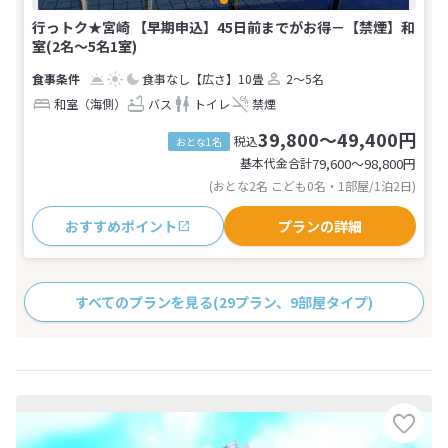
行っトク★宮崎 【早期申込】45日前までがお得－【禁煙】和
室(2名～5名1室)
食事なし
【広さ】10畳
2～5名
和室（海側）
バス
トイレ
禁煙
39,800～49,400円
税込
おとな1名
基本代金合計
79,600〜98,800
円
(おとな2名 こども0名・1部屋/1泊2日)
おすすめポイント
プランの詳細
すべてのプランを見る
(29プラン、9部屋タイプ)