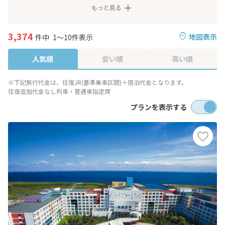
もっと見る
3,374
地図表示
件中
1～10件表示
人気順
安い順
高い順
※下記旅行代金は、往復JR(基準乗車区間)＋宿泊代金となります。
往復追加代金なし列車・普通車指定席
プランを表示する