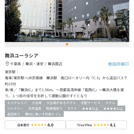
舞浜ユーラシア
施設詳細
千葉県
舞浜・浦安
舞浜周辺
東京駅：
電車/東京駅→JR京葉線 舞浜駅 南口ロータリー内「C-3」から送迎バスで
約10分
車/車／「舞浜IC」まで1.5Km。～首都高湾岸線「葛西IC」～舞浜大橋を渡
り、１つ目の信号を右折して運動公園のすぐとなり
エステ＆スパ
大浴場
大浴場があるホテル
宅配サービス
ホテル
ジャグジー
天然温泉
駐車場有り
サウナ
★★★以上
★★★★以上
送迎有り
館内に車いす利用トイレ
4.0
4.1
日本旅行
TrustYou