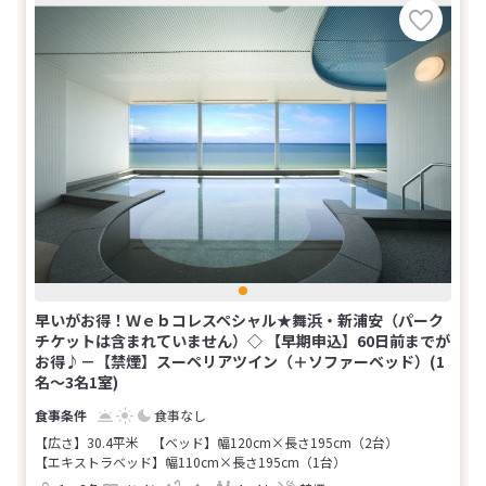
早いがお得！Ｗｅｂコレスペシャル★舞浜・新浦安（パーク
チケットは含まれていません）◇ 【早期申込】60日前までが
お得♪－【禁煙】スーペリアツイン（＋ソファーベッド）(1
名～3名1室)
食事なし
【広さ】30.4平米
【ベッド】幅120cm×長さ195cm（2台）
【エキストラベッド】幅110cm×長さ195cm（1台）