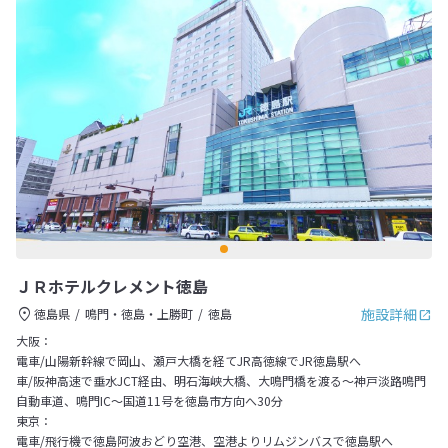
ＪＲホテルクレメント徳島
施設詳細
徳島県
鳴門・徳島・上勝町
徳島
大阪：
電車/山陽新幹線で岡山、瀬戸大橋を経てJR高徳線でJR徳島駅へ
車/阪神高速で垂水JCT経由、明石海峡大橋、大鳴門橋を渡る～神戸淡路鳴門
自動車道、鳴門IC～国道11号を徳島市方向へ30分
東京：
電車/飛行機で徳島阿波おどり空港、空港よりリムジンバスで徳島駅へ