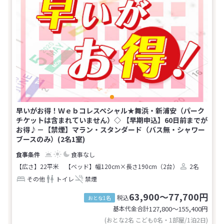
早いがお得！Ｗｅｂコレスペシャル★舞浜・新浦安（パーク
チケットは含まれていません）◇ 【早期申込】60日前までが
お得♪－【禁煙】マラン・スタンダード（バス無・シャワー
ブースのみ）(2名1室)
食事なし
【広さ】22平米
【ベッド】幅120cm×長さ190cm（2台）
2名
その他
トイレ
禁煙
63,900～77,700円
税込
おとな1名
基本代金合計
127,800〜155,400
円
(おとな2名 こども0名・1部屋/1泊2日)