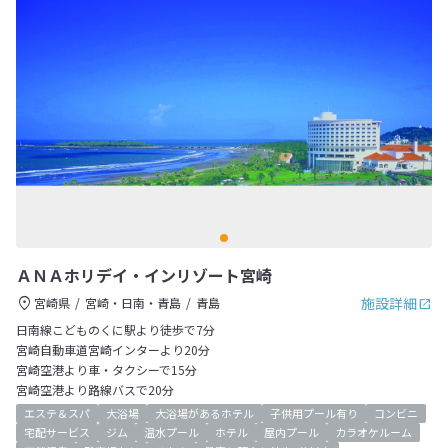
ＡＮＡホリデイ・インリゾート宮崎
施設詳細
宮崎県
宮崎・日南・青島
青島
日南線こどものくに駅より徒歩で7分
宮崎自動車道宮崎インターより20分
宮崎空港より車・タクシーで15分
宮崎空港より路線バスで20分
エステ＆スパ
大浴場
大浴場があるホテル
子供用プール有り
コンビニ
宅配サービス
ジム
温水プール
ホテル
屋内プール
カラオケルーム