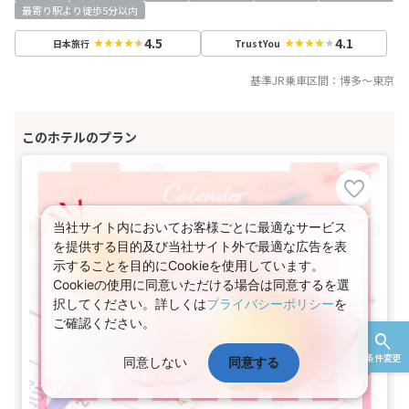
最寄り駅より徒歩5分以内
4.5
4.1
日本旅行
TrustYou
基準JR乗車区間：
博多
～
東京
当社サイト内においてお客様ごとに最適なサービス
を提供する目的及び当社サイト外で最適な広告を表
示することを目的にCookieを使用しています。
Cookieの使用に同意いただける場合は同意するを選
択してください。詳しくは
プライバシーポリシー
を
ご確認ください。
条件変更
同意しない
同意する