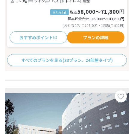
1～3名
ツイン
バス
トイレ
禁煙
58,000～71,800円
税込
おとな1名
基本代金合計
116,000〜143,600
円
(おとな2名 こども0名・1部屋/1泊2日)
おすすめポイント
プランの詳細
すべてのプランを見る
(33プラン、24部屋タイプ)