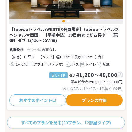
【tabiwaトラベル/WESTER会員限定】tabiwaトラベルス
ペシャル★四国 【早期申込】30日前までがお得♪－【禁
煙】ダブル(1名～2名1室)
食事なし
【広さ】18平米
【ベッド】幅160cm×長さ200cm（1台）
1～2名
ダブル（パノラマ）
バス
トイレ
禁煙
41,200～48,000円
税込
おとな1名
基本代金合計
82,400〜96,000
円
(おとな2名 こども0名・1部屋/1泊2日)
おすすめポイント
プランの詳細
すべてのプランを見る
(33プラン、12部屋タイプ)