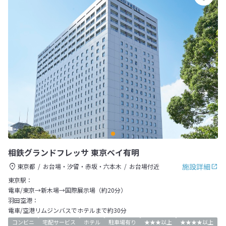
相鉄グランドフレッサ 東京ベイ有明
施設詳細
東京都
お台場・汐留・赤坂・六本木
お台場付近
東京駅：
電車/東京→新木場→国際展示場（約20分）
羽田空港：
電車/空港リムジンバスでホテルまで約30分
コンビニ
宅配サービス
ホテル
駐車場有り
★★★以上
★★★★以上