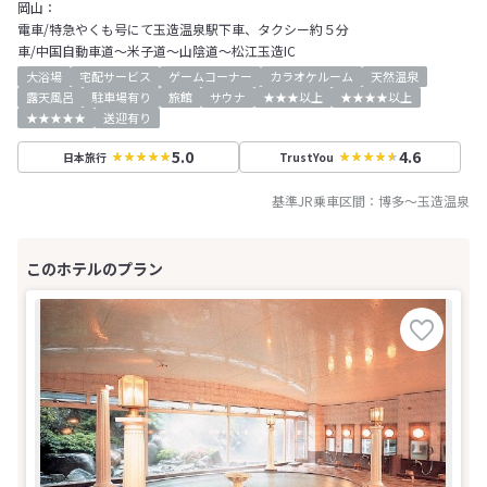
岡山：
電車/特急やくも号にて玉造温泉駅下車、タクシー約５分
車/中国自動車道～米子道～山陰道～松江玉造IC
大浴場
宅配サービス
ゲームコーナー
カラオケルーム
天然温泉
露天風呂
駐車場有り
旅館
サウナ
★★★以上
★★★★以上
★★★★★
送迎有り
5.0
4.6
日本旅行
TrustYou
基準JR乗車区間：
博多
～
玉造温泉