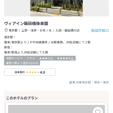
ヴィアイン飯田橋後楽園
施設詳細
東京都
上野・浅草・お茶ノ水
九段・飯田橋付近
東京駅：
電車/東京駅よりＪＲ中央線御茶ノ水駅乗換、JR総武線にて２駅
新宿：
電車/新宿よりJR総武線にて６駅
宅配サービス
ホテル
★★★以上
★★★★以上
最寄り駅より徒歩5分以内
4.0
日本旅行
基準JR乗車区間：
博多
～
東京