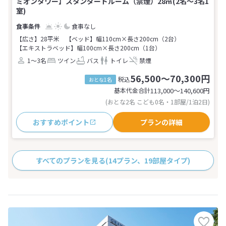
ミオンタワー】スタンダードルーム（禁煙）28㎡(2名～3名1
室)
食事なし
【広さ】28平米
【ベッド】幅110cm×長さ200cm（2台）
【エキストラベッド】幅100cm×長さ200cm（1台）
1～3名
ツイン
バス
トイレ
禁煙
56,500～70,300円
税込
おとな1名
基本代金合計
113,000〜140,600
円
(おとな2名 こども0名・1部屋/1泊2日)
おすすめポイント
プランの詳細
すべてのプランを見る
(14プラン、19部屋タイプ)