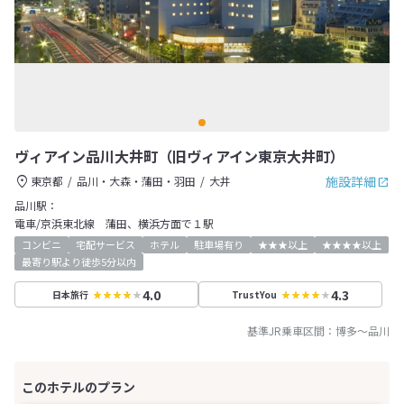
ヴィアイン品川大井町（旧ヴィアイン東京大井町）
施設詳細
東京都
品川・大森・蒲田・羽田
大井
品川駅：
電車/京浜東北線 蒲田、横浜方面で１駅
コンビニ
宅配サービス
ホテル
駐車場有り
★★★以上
★★★★以上
最寄り駅より徒歩5分以内
4.0
4.3
日本旅行
TrustYou
基準JR乗車区間：
博多
～
品川