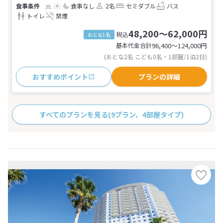
食事なし
2名
セミダブル
バス
トイレ
禁煙
48,200～62,000円
税込
おとな1名
基本代金合計
96,400〜124,000
円
(おとな2名 こども0名・1部屋/1泊2日)
おすすめポイント
プランの詳細
すべてのプランを見る
(9プラン、4部屋タイプ)