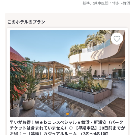
基準JR乗車区間：
博多
～
舞浜
早いがお得！Ｗｅｂコレスペシャル★舞浜・新浦安（パーク
チケットは含まれていません）◇ 【早期申込】30日前までが
お得♪－【禁煙】カジュアルルーム (2名～4名1室)