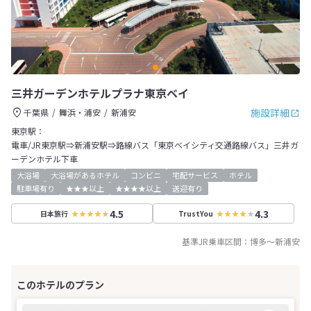
三井ガーデンホテルプラナ東京ベイ
施設詳細
千葉県
舞浜・浦安
新浦安
東京駅：
電車/JR東京駅⇒新浦安駅⇒路線バス「東京ベイシティ交通路線バス」三井ガ
ーデンホテル下車
大浴場
大浴場があるホテル
コンビニ
宅配サービス
ホテル
駐車場有り
★★★以上
★★★★以上
送迎有り
4.5
4.3
日本旅行
TrustYou
基準JR乗車区間：
博多
～
新浦安