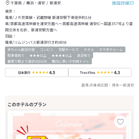
施設詳細
千葉県
舞浜・浦安
新浦安
東京：
電車/ＪＲ京葉線・武蔵野線 新浦安駅下車徒歩約1分
車/首都高速湾岸線を浦安方面へ～首都高速湾岸線 浦安IC～国道357号より富
岡立体を右折、新浦安駅方面へ
羽田：
電車/リムジンバス新浦安行き約40分
赤ちゃん歓迎の宿
コンビニ
宅配サービス
ホテル
カラオケルーム
駐車場有り
★★★以上
★★★★以上
送迎有り
最寄り駅より徒歩5分以内
館内に車いす利用トイレ
4.5
4.3
日本旅行
TrustYou
基準JR乗車区間：
博多
～
新浦安