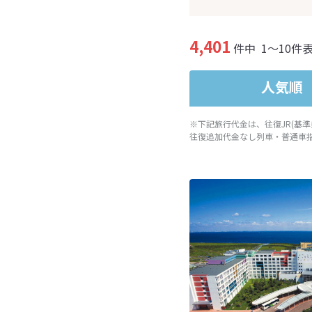
4,401
件中
1～10件
人気順
※下記旅行代金は、往復JR(基
往復追加代金なし列車・普通車