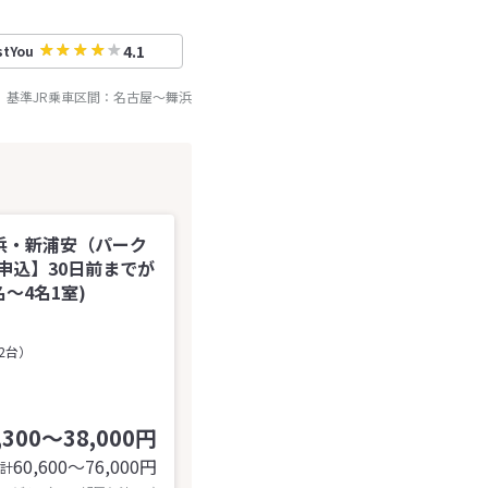
4.1
stYou
基準JR乗車区間：
名古屋
～
舞浜
浜・新浦安（パーク
申込】30日前までが
～4名1室)
2台）
,300～38,000円
60,600〜76,000
円
計