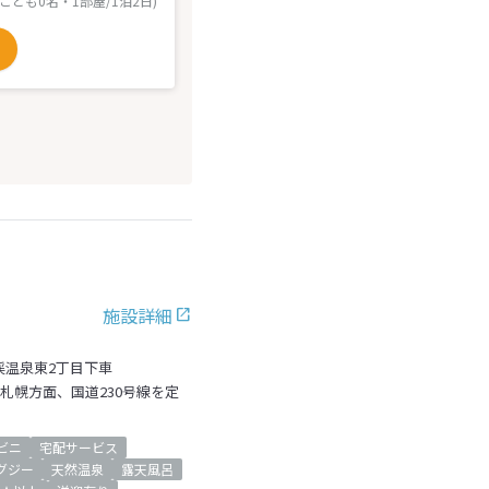
 こども0名・1部屋/1泊2日)
施設詳細
渓温泉東2丁目下車
を札幌方面、国道230号線を定
ビニ
宅配サービス
グジー
天然温泉
露天風呂