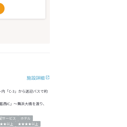
施設詳細
内「C-3」から送迎バスで約
「葛西IC」～舞浜大橋を渡り、
配サービス
ホテル
★★以上
★★★★以上