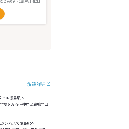
 こども0名・1部屋/1泊2日)
施設詳細
線でJR徳島駅へ
鳴門橋を渡る～神戸淡路鳴門自
ムジンバスで徳島駅へ