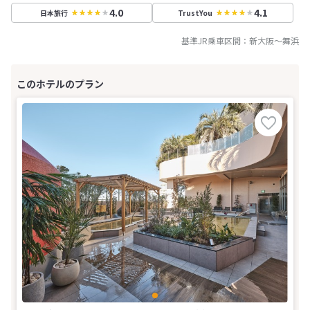
4.0
4.1
日本旅行
TrustYou
基準JR乗車区間：
新大阪
～
舞浜