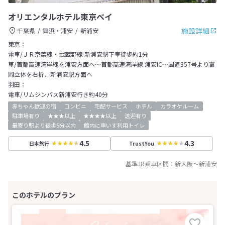
オリエンタルホテル東京ベイ
施設詳細
千葉県
舞浜・浦安
新浦安
東京：
電車/ＪＲ京葉線・武蔵野線 新浦安駅下車徒歩約1分
車/首都高速湾岸線を浦安方面へ～首都高速湾岸線 浦安IC～国道357号より富
岡立体を右折、新浦安駅方面へ
羽田：
電車/リムジンバス新浦安行き約40分
赤ちゃん歓迎の宿
コンビニ
宅配サービス
ホテル
カラオケルーム
駐車場有り
★★★以上
★★★★以上
送迎有り
最寄り駅より徒歩5分以内
館内に車いす利用トイレ
4.5
4.3
日本旅行
TrustYou
基準JR乗車区間：
新大阪
～
新浦安