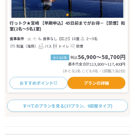
行っトク★宮崎 【早期申込】45日前までがお得－【禁煙】和
室(2名～5名1室)
食事なし
【広さ】10畳
2～5名
和室（海側）
バス
トイレ
禁煙
56,900～58,700円
税込
おとな1名
基本代金合計
113,800〜117,400
円
(おとな2名 こども0名・1部屋/1泊2日)
おすすめポイント
プランの詳細
すべてのプランを見る
(37プラン、9部屋タイプ)