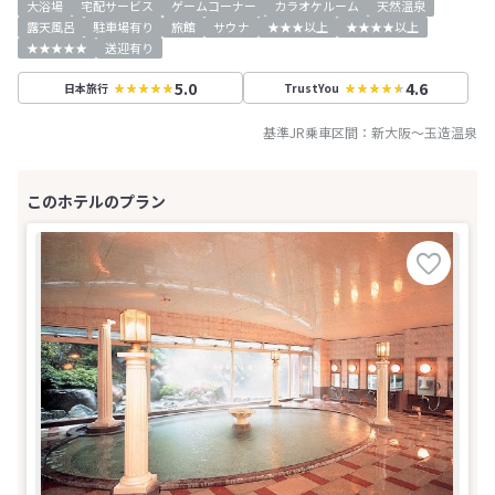
大浴場
宅配サービス
ゲームコーナー
カラオケルーム
天然温泉
露天風呂
駐車場有り
旅館
サウナ
★★★以上
★★★★以上
★★★★★
送迎有り
5.0
4.6
日本旅行
TrustYou
基準JR乗車区間：
新大阪
～
玉造温泉