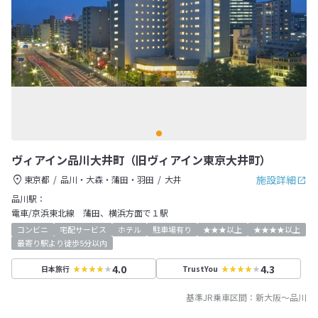
ヴィアイン品川大井町（旧ヴィアイン東京大井町）
施設詳細
東京都
品川・大森・蒲田・羽田
大井
品川駅：
電車/京浜東北線 蒲田、横浜方面で１駅
コンビニ
宅配サービス
ホテル
駐車場有り
★★★以上
★★★★以上
最寄り駅より徒歩5分以内
4.0
4.3
日本旅行
TrustYou
基準JR乗車区間：
新大阪
～
品川