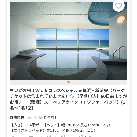
早いがお得！Ｗｅｂコレスペシャル★舞浜・新浦安（パーク
チケットは含まれていません）◇ 【早期申込】60日前までが
お得♪－【禁煙】スーペリアツイン（＋ソファーベッド）(1
名～3名1室)
食事なし
【広さ】30.4平米
【ベッド】幅120cm×長さ195cm（2台）
【エキストラベッド】幅110cm×長さ195cm（1台）