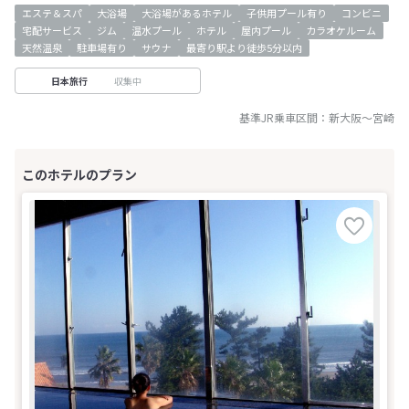
エステ＆スパ
大浴場
大浴場があるホテル
子供用プール有り
コンビニ
宅配サービス
ジム
温水プール
ホテル
屋内プール
カラオケルーム
天然温泉
駐車場有り
サウナ
最寄り駅より徒歩5分以内
収集中
日本旅行
基準JR乗車区間：
新大阪
～
宮崎