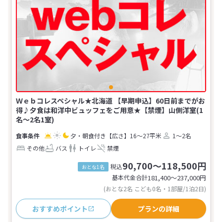
Ｗｅｂコレスペシャル★北海道 【早期申込】60日前までがお
得♪夕食は和洋中ビュッフェをご用意★【禁煙】山側洋室(1
名～2名1室)
夕・朝食付き
【広さ】16～27平米
1～2名
その他
バス
トイレ
禁煙
90,700～118,500円
税込
おとな1名
基本代金合計
181,400〜237,000
円
(おとな2名 こども0名・1部屋/1泊2日)
おすすめポイント
プランの詳細