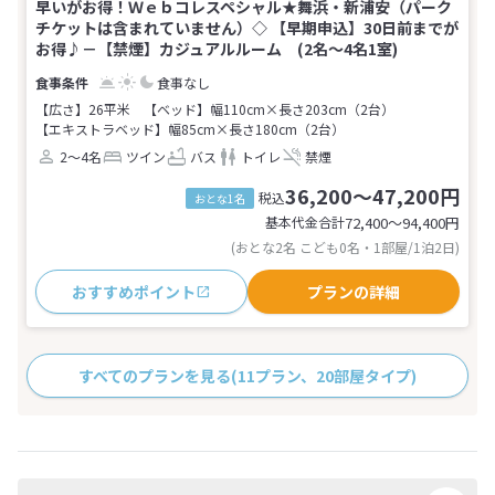
早いがお得！Ｗｅｂコレスペシャル★舞浜・新浦安（パーク
チケットは含まれていません）◇ 【早期申込】30日前までが
お得♪－【禁煙】カジュアルルーム (2名～4名1室)
食事なし
【広さ】26平米
【ベッド】幅110cm×長さ203cm（2台）
【エキストラベッド】幅85cm×長さ180cm（2台）
2～4名
ツイン
バス
トイレ
禁煙
36,200～47,200円
税込
おとな1名
基本代金合計
72,400〜94,400
円
(おとな2名 こども0名・1部屋/1泊2日)
おすすめポイント
プランの詳細
すべてのプランを見る
(11プラン、20部屋タイプ)