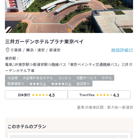
三井ガーデンホテルプラナ東京ベイ
施設詳細
千葉県
舞浜・浦安
新浦安
東京駅：
電車/JR東京駅⇒新浦安駅⇒路線バス「東京ベイシティ交通路線バス」三井ガ
ーデンホテル下車
大浴場
大浴場があるホテル
コンビニ
宅配サービス
ホテル
駐車場有り
★★★以上
★★★★以上
送迎有り
4.5
4.3
日本旅行
TrustYou
基準JR乗車区間：
新大阪
～
新浦安