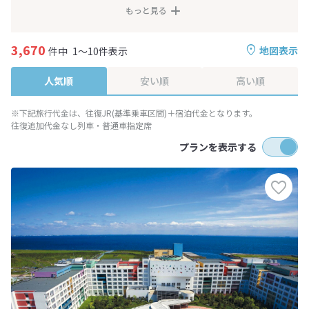
もっと見る
3,670
地図表示
件中
1～10件表示
人気順
安い順
高い順
※下記旅行代金は、往復JR(基準乗車区間)＋宿泊代金となります。
往復追加代金なし列車・普通車指定席
プランを表示する