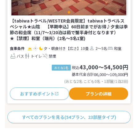
【tabiwaトラベル/WESTER会員限定】tabiwaトラベルス
ペシャル★山陰 【早期申込】60日前までがお得♪夕食は季
節の和会席（11/7～3/20泊は茹で蟹半身付となります）
★【禁煙】和室（瑞光）(2名～5名1室)
夕・朝食付き
【広さ】10畳
2～5名
和室
バス
トイレ
禁煙
43,000～54,500円
税込
おとな1名
基本代金合計
86,000〜109,000
円
(おとな2名 こども0名・1部屋/1泊2日)
おすすめポイント
プランの詳細
すべてのプランを見る
(54プラン、23部屋タイプ)