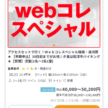
アクセスセットで行く！Ｗｅｂコレスペシャル箱根・湯河原
★ 【早期申込】30日前までがお得♪夕食は和洋中バイキング
★【禁煙】洋室(1名～2名1室)
夕・朝食付き
【広さ】22.4平米
【ベッド】幅105cm×長さ205cm（2台）
1～2名
ツイン（川沿）
トイレ
禁煙
40,000～50,200円
税込
おとな1名
基本代金合計
80,000〜100,400
円
(おとな2名 こども0名・1部屋/1泊2日)