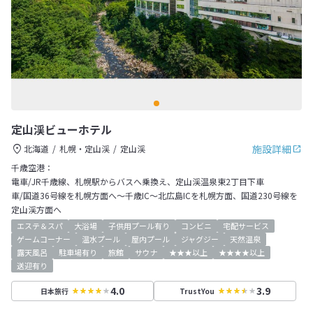
定山渓ビューホテル
施設詳細
北海道
札幌・定山渓
定山渓
千歳空港：
電車/JR千歳線、札幌駅からバスへ乗換え、定山渓温泉東2丁目下車
車/国道36号線を札幌方面へ～千歳IC～北広島ICを札幌方面、国道230号線を
定山渓方面へ
エステ＆スパ
大浴場
子供用プール有り
コンビニ
宅配サービス
ゲームコーナー
温水プール
屋内プール
ジャグジー
天然温泉
露天風呂
駐車場有り
旅館
サウナ
★★★以上
★★★★以上
送迎有り
4.0
3.9
日本旅行
TrustYou