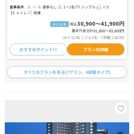
食事なし
1～2名
シングル
バス
トイレ
禁煙
30,900～41,900円
税込
おとな1名
基本代金合計
61,800〜83,800
円
(おとな2名 こども0名・1部屋/1泊2日)
おすすめポイント
プランの詳細
すべてのプランを見る
(7プラン、4部屋タイプ)