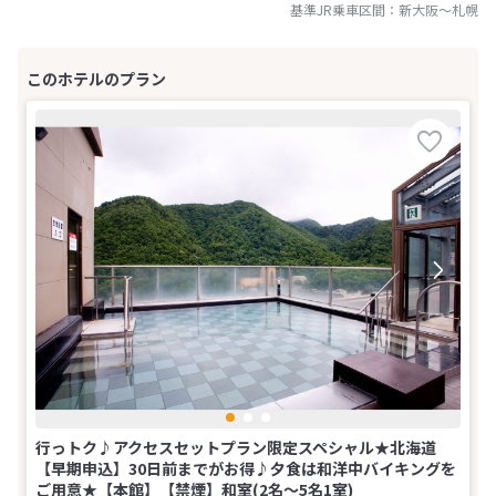
基準JR乗車区間：
新大阪
～
札幌
行っトク♪アクセスセットプラン限定スペシャル★北海道
【早期申込】30日前までがお得♪夕食は和洋中バイキングを
ご用意★【本館】【禁煙】和室(2名～5名1室)