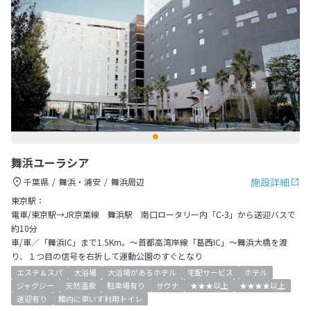
舞浜ユーラシア
施設詳細
千葉県
舞浜・浦安
舞浜周辺
東京駅：
電車/東京駅→JR京葉線 舞浜駅 南口ロータリー内「C-3」から送迎バスで
約10分
車/車／「舞浜IC」まで1.5Km。～首都高湾岸線「葛西IC」～舞浜大橋を渡
り、１つ目の信号を右折して運動公園のすぐとなり
エステ＆スパ
大浴場
大浴場があるホテル
宅配サービス
ホテル
ジャグジー
天然温泉
駐車場有り
サウナ
★★★以上
★★★★以上
送迎有り
館内に車いす利用トイレ