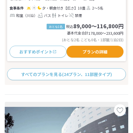
夕・朝食付き
【広さ】10畳
2～5名
和室（川沿）
バス
トイレ
禁煙
89,000～116,800円
税込
おとな1名
基本代金合計
178,000〜233,600
円
(おとな2名 こども0名・1部屋/1泊2日)
おすすめポイント
プランの詳細
すべてのプランを見る
(24プラン、11部屋タイプ)