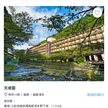
天成園
施設詳細
神奈川県
箱根
箱根湯本
東京駅：
電車/小田急線直通箱根湯本駅下車、バス5分