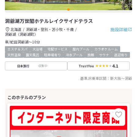
洞爺湖万世閣ホテルレイクサイドテラス
施設詳細
北海道
洞爺湖・登別・苫小牧・千歳
洞爺湖（洞爺湖町）
車/虻田洞爺湖～10分
エステ＆スパ
大浴場
宅配サービス
屋内プール
カラオケルーム
天然温泉
露天風呂
駐車場有り
冷水プール
旅館
サウナ
送迎有り
4.1
収集中
日本旅行
TrustYou
基準JR乗車区間：
新大阪
～
洞爺