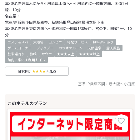
車/東名高速厚木ICから小田原厚木道へ～小田原西IC～箱根方面、国道1号
線、10分
名古屋：
電車/新幹線小田原駅乗換、私鉄箱根登山線箱根湯本駅下車
車/東名高速を東京方面へ～御殿場IC～国道138経由、宮の下、国道1号、10
分
エステ＆スパ
大浴場
コンビニ
宅配サービス
無料WiFiあり
ゲームコーナー
ジャグジー
カラオケルーム
天然温泉
露天風呂
駐車場有り
旅館
サウナ
★★★以上
★★★★以上
館内に車いす利用トイレ
4.0
日本旅行
基準JR乗車区間：
新大阪
～
小田原