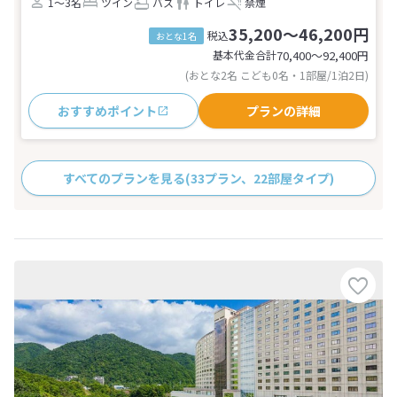
1～3名
ツイン
バス
トイレ
禁煙
35,200～46,200円
税込
おとな1名
基本代金合計
70,400〜92,400
円
(おとな2名 こども0名・1部屋/1泊2日)
おすすめポイント
プランの詳細
すべてのプランを見る
(33プラン、22部屋タイプ)