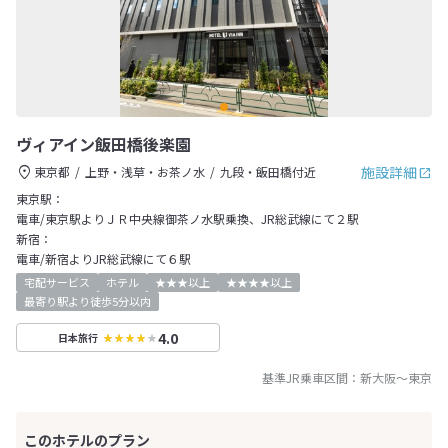
ヴィアイン飯田橋後楽園
施設詳細
東京都
上野・浅草・お茶ノ水
九段・飯田橋付近
東京駅：
電車/東京駅よりＪＲ中央線御茶ノ水駅乗換、JR総武線にて２駅
新宿：
電車/新宿よりJR総武線にて６駅
宅配サービス
ホテル
★★★以上
★★★★以上
最寄り駅より徒歩5分以内
4.0
日本旅行
基準JR乗車区間：
新大阪
～
東京