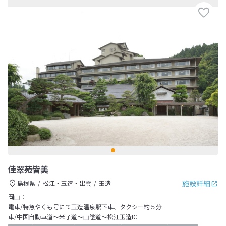
佳翠苑皆美
施設詳細
島根県
松江・玉造・出雲
玉造
岡山：
電車/特急やくも号にて玉造温泉駅下車、タクシー約５分
車/中国自動車道～米子道～山陰道～松江玉造IC