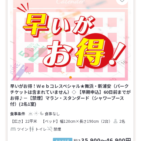
早いがお得！Ｗｅｂコレスペシャル★舞浜・新浦安（パーク
チケットは含まれていません）◇ 【早期申込】60日前までが
お得♪－【禁煙】マラン・スタンダード（シャワーブース
付）(2名1室)
食事なし
【広さ】22平米
【ベッド】幅120cm×長さ190cm（2台）
2名
ツイン
トイレ
禁煙
35,900～46,900円
税込
おとな1名