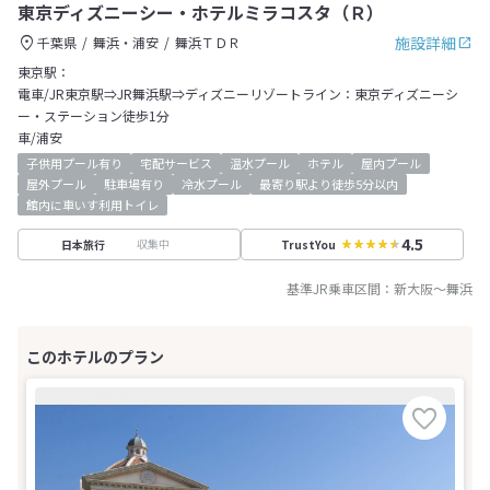
東京ディズニーシー・ホテルミラコスタ（Ｒ）
施設詳細
千葉県
舞浜・浦安
舞浜ＴＤＲ
東京駅：
電車/JR東京駅⇒JR舞浜駅⇒ディズニーリゾートライン：東京ディズニーシ
ー・ステーション徒歩1分
車/浦安
子供用プール有り
宅配サービス
温水プール
ホテル
屋内プール
屋外プール
駐車場有り
冷水プール
最寄り駅より徒歩5分以内
館内に車いす利用トイレ
4.5
収集中
日本旅行
TrustYou
基準JR乗車区間：
新大阪
～
舞浜