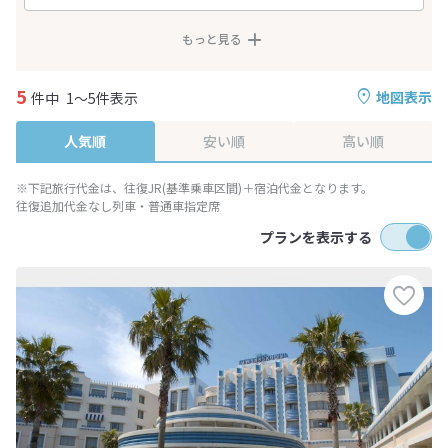
もっと見る
5
地図表示
件中
1～5件表示
人気順
安い順
高い順
※下記旅行代金は、往復JR(基準乗車区間)＋宿泊代金となります。
往復追加代金なし列車・普通車指定席
プランを表示する