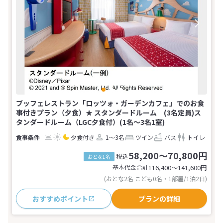
ブッフェレストラン「ロッツォ・ガーデンカフェ」でのお食
事付きプラン（夕食）★ スタンダードルーム (3名定員)ス
タンダードルーム（LGC夕食付）(1名～3名1室)
夕食付き
1～3名
ツイン
バス
トイレ
58,200～70,800円
税込
おとな1名
基本代金合計
116,400〜141,600
円
(おとな2名 こども0名・1部屋/1泊2日)
おすすめポイント
プランの詳細