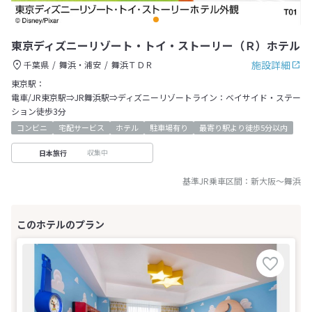
東京ディズニーリゾート・トイ・ストーリー（Ｒ）ホテル
施設詳細
千葉県
舞浜・浦安
舞浜ＴＤＲ
東京駅：
電車/JR東京駅⇒JR舞浜駅⇒ディズニーリゾートライン：ベイサイド・ステー
ション徒歩3分
コンビニ
宅配サービス
ホテル
駐車場有り
最寄り駅より徒歩5分以内
収集中
日本旅行
基準JR乗車区間：
新大阪
～
舞浜