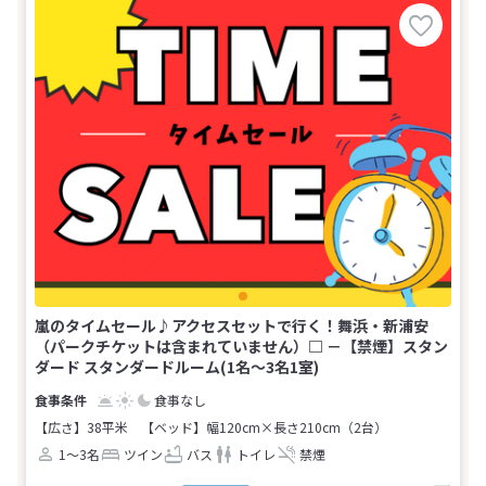
嵐のタイムセール♪アクセスセットで行く！舞浜・新浦安
（パークチケットは含まれていません）□ －【禁煙】スタン
ダード スタンダードルーム(1名～3名1室)
食事なし
【広さ】38平米
【ベッド】幅120cm×長さ210cm（2台）
1～3名
ツイン
バス
トイレ
禁煙