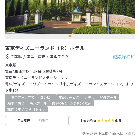
東京ディズニーランド（Ｒ）ホテル
施設詳細
千葉県
舞浜・浦安
舞浜ＴＤＲ
東京駅：
電車/JR東京駅⇒JR舞浜駅徒歩8分
東京ディズニーランドステーション：
電車/ディズニーリゾートライン「東京ディズニーランドステーション」より
徒歩1分
子供用プール有り
コンビニ
宅配サービス
ホテル
屋外プール
駐車場有り
冷水プール
最寄り駅より徒歩5分以内
館内に車いす利用トイレ
4.6
収集中
日本旅行
TrustYou
基準JR乗車区間：
新大阪
～
舞浜