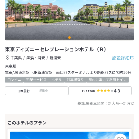
東京ディズニーセレブレーションホテル（Ｒ）
施設詳細
千葉県
舞浜・浦安
新浦安
東京駅：
電車/JR東京駅⇒JR新浦安駅 南口バスターミナルより路線バスにて約10分
コンビニ
宅配サービス
ホテル
駐車場有り
館内に車いす利用トイレ
4.3
収集中
日本旅行
TrustYou
基準JR乗車区間：
新大阪
～
新浦安