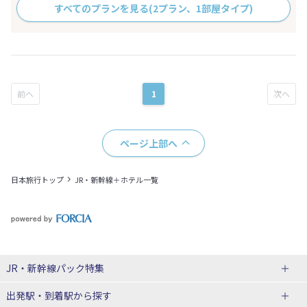
すべてのプランを見る
(2プラン、1部屋タイプ)
1
ページ上部へ
日本旅行トップ
JR・新幹線＋ホテル一覧
JR・新幹線パック
特集
出発駅・到着駅
から探す
JR・新幹線＋ホテルパック
日帰り JR・新幹線 パック