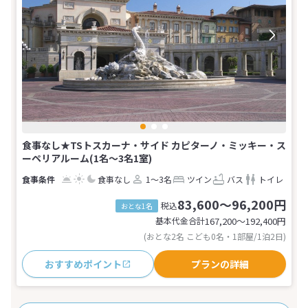
食事なし★TSトスカーナ・サイド カピターノ・ミッキー・ス
ーペリアルーム(1名～3名1室)
食事なし
1～3名
ツイン
バス
トイレ
83,600～96,200円
税込
おとな1名
基本代金合計
167,200〜192,400
円
(おとな2名 こども0名・1部屋/1泊2日)
おすすめポイント
プランの詳細