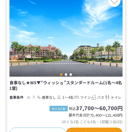
食事なし★WS▼“ウィッシュ”スタンダードルーム(1名～4名
1室)
食事なし
1～4名
ツイン
バス
トイレ
37,700～60,700円
税込
おとな1名
基本代金合計
75,400〜121,400
円
(おとな2名 こども0名・1部屋/1泊2日)