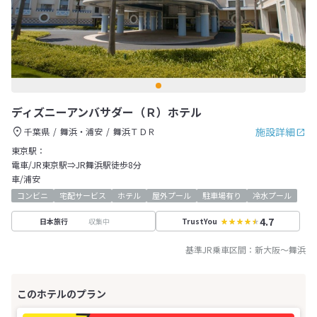
ディズニーアンバサダー（Ｒ）ホテル
施設詳細
千葉県
舞浜・浦安
舞浜ＴＤＲ
東京駅：
電車/JR東京駅⇒JR舞浜駅徒歩8分
車/浦安
コンビニ
宅配サービス
ホテル
屋外プール
駐車場有り
冷水プール
4.7
収集中
日本旅行
TrustYou
基準JR乗車区間：
新大阪
～
舞浜