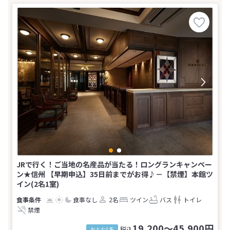
JRで行く！ご当地の名産品が当たる！ロングランキャンペー
ン★信州 【早期申込】35日前までがお得♪－【禁煙】本館ツ
イン(2名1室)
食事なし
2名
ツイン
バス
トイレ
禁煙
19,200～45,900円
税込
おとな1名