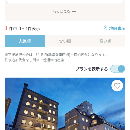
もっと見る
1
地図表示
件中
1～1件表示
人気順
安い順
高い順
※下記旅行代金は、往復JR(基準乗車区間)＋宿泊代金となります。
往復追加代金なし列車・普通車指定席
プランを表示する