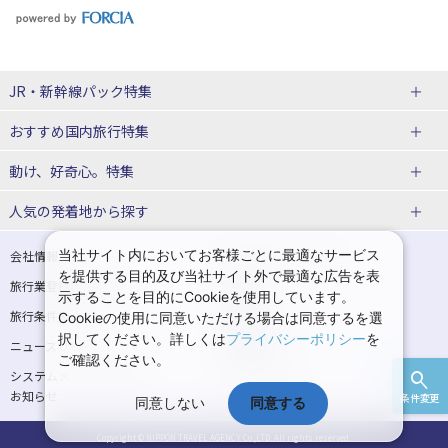
JR・新幹線パック特集
おすすめ国内旅行特集
tabiwaスペシャル
tabiwa得
動け、好奇心。特集
日帰りTrip
駅プラン
ユニバーサル・スタジオ・ジャパンへの旅
人気の発着地から探す
贅沢時間
熊本
西の日キャンペーン
大阪
こだわり企画
鉄道
京都
美酒旅
祭り花火
期間限定イベント
観光
関西→金沢旅
関西→広島旅
当社サイト内においてお客様ごとに最適なサービス
会社情報
プライバシーポリシー
体験プラン
親子旅
を提供する目的及び当社サイト外で最適な広告を表
旅行業登録票・約款
規約集
関西→岡山旅
関西→博多旅
示することを目的にCookieを使用しています。
演劇
イベント
スポーツ
音楽
旅行条件書
商標について
Cookieの使用に同意いただける場合は同意するを選
広島→大阪旅
広島→博多旅
択してください。詳しくは
プライバシーポリシー
を
ニュースリリース
採用情報
ご確認ください。
広島→岡山旅
博多→大阪旅
システムメンテナンスの
サイトマップ
お知らせ
条件変更
同意しない
同意する
博多→広島旅
Copyright © NIPPON TRAVEL AGENCY Co.,LTD. All rights reserved.