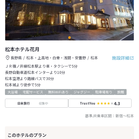
松本ホテル花月
施設詳細
長野県
松本・上高地・白骨・浅間・安曇野
松本
ＪＲ篠ノ井線松本駅より車・タクシーで5分
長野自動車道松本インターより10分
松本空港より路線バスで30分
松本城より徒歩で5分
大浴場
宅配サービス
無料WiFiあり
ジャグジー
駐車場有り
旅館
4.3
収集中
日本旅行
TrustYou
基準JR乗車区間：
新宿
～
松本