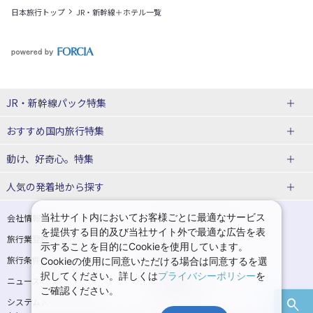
日本旅行トップ
JR・新幹線＋ホテル一覧
JR・新幹線パック特集
おすすめ国内旅行特集
tabiwaスペシャル
tabiwa得
動け、好奇心。特集
日帰りTrip
駅プラン
ユニバーサル・スタジオ・ジャパンへの旅
人気の発着地から探す
贅沢時間
熊本
西の日キャンペーン
大阪
こだわり企画
鉄道
京都
美酒旅
祭り花火
期間限定イベント
観光
関西→金沢旅
関西→広島旅
当社サイト内においてお客様ごとに最適なサービス
会社情報
プライバシーポリシー
体験プラン
親子旅
を提供する目的及び当社サイト外で最適な広告を表
旅行業登録票・約款
規約集
関西→岡山旅
関西→博多旅
示することを目的にCookieを使用しています。
演劇
イベント
スポーツ
音楽
旅行条件書
商標について
Cookieの使用に同意いただける場合は同意するを選
広島→大阪旅
広島→博多旅
択してください。詳しくは
プライバシーポリシー
を
ニュースリリース
採用情報
ご確認ください。
広島→岡山旅
博多→大阪旅
システムメンテナンスの
サイトマップ