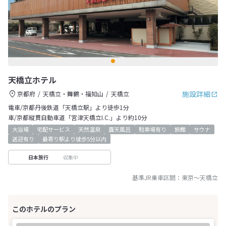
天橋立ホテル
施設詳細
京都府
天橋立・舞鶴・福知山
天橋立
電車/京都丹後鉄道「天橋立駅」より徒歩1分
車/京都縦貫自動車道「宮津天橋立I.C.」より約10分
大浴場
宅配サービス
天然温泉
露天風呂
駐車場有り
旅館
サウナ
送迎有り
最寄り駅より徒歩5分以内
収集中
日本旅行
基準JR乗車区間：
東京
～
天橋立