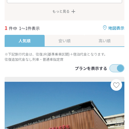
もっと見る
1
地図表示
件中
1～1件表示
人気順
安い順
高い順
※下記旅行代金は、往復JR(基準乗車区間)＋宿泊代金となります。
往復追加代金なし列車・普通車指定席
プランを表示する