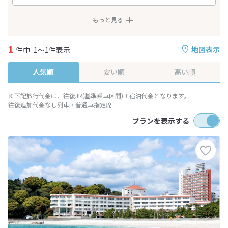
もっと見る
1
地図表示
件中
1～1件表示
人気順
安い順
高い順
※下記旅行代金は、往復JR(基準乗車区間)＋宿泊代金となります。
往復追加代金なし列車・普通車指定席
プランを表示する