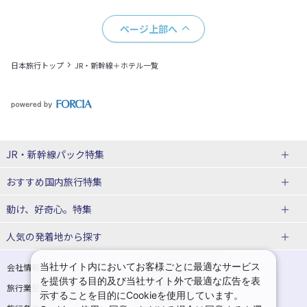
ページ上部へ
日本旅行トップ
JR・新幹線＋ホテル一覧
JR・新幹線パック特集
おすすめ国内旅行特集
tabiwaスペシャル
tabiwa得
動け、好奇心。特集
日帰りTrip
駅プラン
ユニバーサル・スタジオ・ジャパンへの旅
人気の発着地から探す
贅沢時間
熊本
西の日キャンペーン
大阪
こだわり企画
鉄道
京都
美酒旅
祭り花火
期間限定イベント
観光
関西→金沢旅
関西→広島旅
当社サイト内においてお客様ごとに最適なサービス
会社情報
プライバシーポリシー
体験プラン
親子旅
を提供する目的及び当社サイト外で最適な広告を表
旅行業登録票・約款
規約集
関西→岡山旅
関西→博多旅
示することを目的にCookieを使用しています。
演劇
イベント
スポーツ
音楽