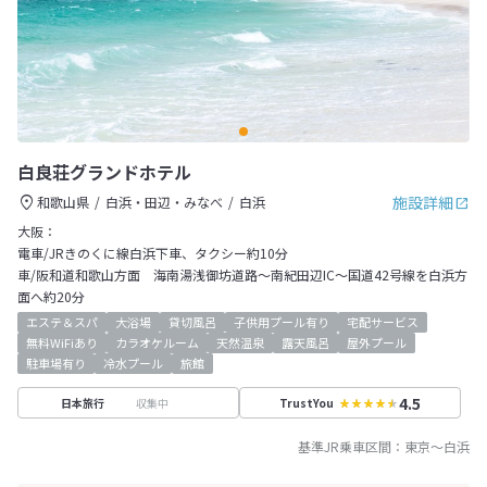
白良荘グランドホテル
施設詳細
和歌山県
白浜・田辺・みなべ
白浜
大阪：
電車/JRきのくに線白浜下車、タクシー約10分
車/阪和道和歌山方面 海南湯浅御坊道路～南紀田辺IC～国道42号線を白浜方
面へ約20分
エステ＆スパ
大浴場
貸切風呂
子供用プール有り
宅配サービス
無料WiFiあり
カラオケルーム
天然温泉
露天風呂
屋外プール
駐車場有り
冷水プール
旅館
4.5
収集中
日本旅行
TrustYou
基準JR乗車区間：
東京
～
白浜