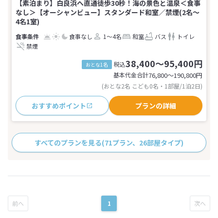
【素泊まり】白良浜へ直通徒歩30秒！海の景色と温泉＜食事
なし＞【オーシャンビュー】スタンダード和室／禁煙(2名～
4名1室)
食事なし
1～4名
和室
バス
トイレ
禁煙
38,400～95,400円
税込
おとな1名
基本代金合計
76,800〜190,800
円
(おとな2名 こども0名・1部屋/1泊2日)
おすすめポイント
プランの詳細
すべてのプランを見る
(71プラン、26部屋タイプ)
1