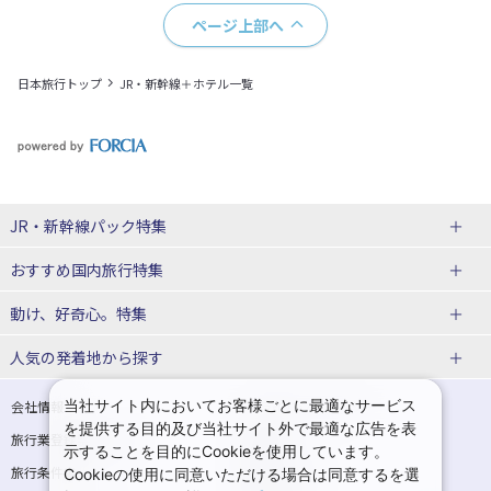
ページ上部へ
日本旅行トップ
JR・新幹線＋ホテル一覧
JR・新幹線パック特集
おすすめ国内旅行特集
tabiwaスペシャル
tabiwa得
動け、好奇心。特集
日帰りTrip
駅プラン
ユニバーサル・スタジオ・ジャパンへの旅
人気の発着地から探す
贅沢時間
熊本
西の日キャンペーン
大阪
こだわり企画
鉄道
京都
美酒旅
祭り花火
期間限定イベント
観光
関西→金沢旅
関西→広島旅
当社サイト内においてお客様ごとに最適なサービス
会社情報
プライバシーポリシー
体験プラン
親子旅
を提供する目的及び当社サイト外で最適な広告を表
旅行業登録票・約款
規約集
関西→岡山旅
関西→博多旅
示することを目的にCookieを使用しています。
演劇
イベント
スポーツ
音楽
旅行条件書
商標について
Cookieの使用に同意いただける場合は同意するを選
広島→大阪旅
広島→博多旅