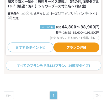
風呂で海と一体化！無料サービス満載♪【暁の抄/洋室ダブル
19㎡（眺望：海）】シャワーブース付(1名～2名1室)
食事なし
1～2名
ダブル
バス
トイレ
禁煙
44,800～98,900円
税込
おとな1名
基本代金合計
89,600〜197,800
円
(おとな2名 こども0名・1部屋/1泊2日)
おすすめポイント
プランの詳細
すべてのプランを見る
(32プラン、16部屋タイプ)
1