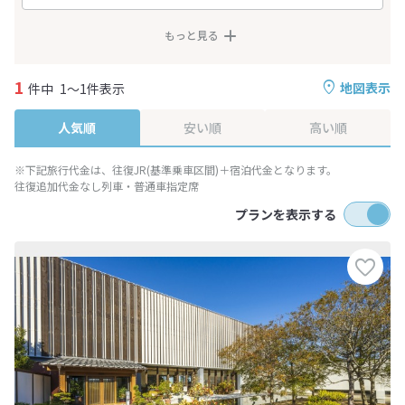
もっと見る
1
地図表示
件中
1～1件表示
人気順
安い順
高い順
※下記旅行代金は、往復JR(基準乗車区間)＋宿泊代金となります。
往復追加代金なし列車・普通車指定席
プランを表示する