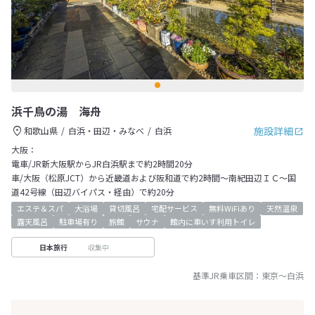
浜千鳥の湯 海舟
施設詳細
和歌山県
白浜・田辺・みなべ
白浜
大阪：
電車/JR新大阪駅からJR白浜駅まで約2時間20分
車/大阪（松原JCT）から近畿道および阪和道で約2時間～南紀田辺ＩＣ～国
道42号線（田辺バイパス・経由）で約20分
エステ＆スパ
大浴場
貸切風呂
宅配サービス
無料WiFiあり
天然温泉
露天風呂
駐車場有り
旅館
サウナ
館内に車いす利用トイレ
収集中
日本旅行
基準JR乗車区間：
東京
～
白浜