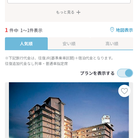
もっと見る
1
地図表示
件中
1～1件表示
人気順
安い順
高い順
※下記旅行代金は、往復JR(基準乗車区間)＋宿泊代金となります。
往復追加代金なし列車・普通車指定席
プランを表示する