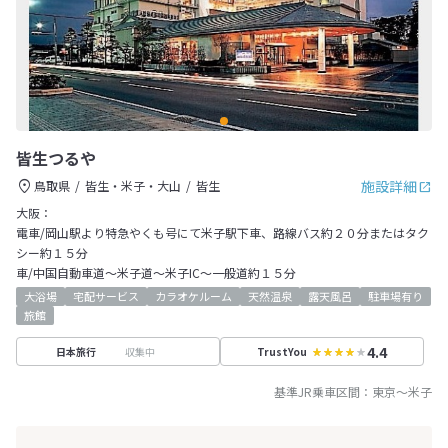
皆生つるや
施設詳細
鳥取県
皆生・米子・大山
皆生
大阪：
電車/岡山駅より特急やくも号にて米子駅下車、路線バス約２０分またはタク
シー約１５分
車/中国自動車道～米子道～米子IC～一般道約１５分
大浴場
宅配サービス
カラオケルーム
天然温泉
露天風呂
駐車場有り
旅館
4.4
収集中
日本旅行
TrustYou
基準JR乗車区間：
東京
～
米子