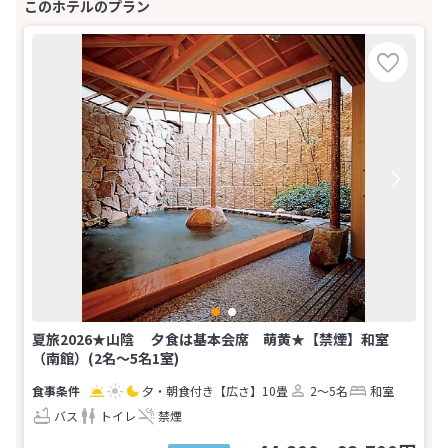
夏旅2026★山陰 夕食は基本会席 萌黄★【禁煙】和室
（南館）(2名～5名1室)
夕・朝食付き
【広さ】10畳
2～5名
和室
バス
トイレ
禁煙