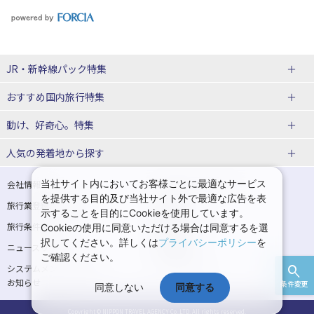
JR・新幹線パック特集
おすすめ国内旅行特集
tabiwaスペシャル
tabiwa得
動け、好奇心。特集
日帰りTrip
駅プラン
ユニバーサル・スタジオ・ジャパンへの旅
人気の発着地から探す
贅沢時間
熊本
西の日キャンペーン
大阪
こだわり企画
鉄道
京都
美酒旅
祭り花火
期間限定イベント
観光
関西→金沢旅
関西→広島旅
当社サイト内においてお客様ごとに最適なサービス
会社情報
プライバシーポリシー
体験プラン
親子旅
を提供する目的及び当社サイト外で最適な広告を表
旅行業登録票・約款
規約集
関西→岡山旅
関西→博多旅
示することを目的にCookieを使用しています。
演劇
イベント
スポーツ
音楽
旅行条件書
商標について
Cookieの使用に同意いただける場合は同意するを選
広島→大阪旅
広島→博多旅
択してください。詳しくは
プライバシーポリシー
を
ニュースリリース
採用情報
ご確認ください。
広島→岡山旅
博多→大阪旅
システムメンテナンスの
サイトマップ
お知らせ
条件変更
同意しない
同意する
博多→広島旅
Copyright © NIPPON TRAVEL AGENCY Co.,LTD. All rights reserved.