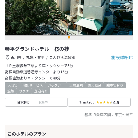
琴平グランドホテル 桜の抄
施設詳細
香川県
丸亀・琴平
こんぴら温泉郷
ＪＲ土讃線琴平駅より車・タクシーで5分
高松自動車道善通寺インターより15分
高松空港より車・タクシーで40分
大浴場
宅配サービス
ジャグジー
天然温泉
露天風呂
駐車場有り
旅館
サウナ
送迎有り
4.5
収集中
日本旅行
TrustYou
基準JR乗車区間：
東京
～
琴平