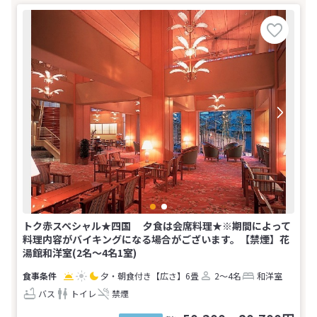
トク赤スペシャル★四国 夕食は会席料理★※期間によって
料理内容がバイキングになる場合がございます。【禁煙】花
湯館和洋室(2名～4名1室)
夕・朝食付き
【広さ】6畳
2～4名
和洋室
バス
トイレ
禁煙