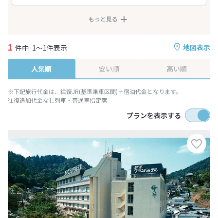
もっと見る
1
地図表示
件中
1～1件表示
人気順
安い順
高い順
※下記旅行代金は、往復JR(基準乗車区間)＋宿泊代金となります。
往復追加代金なし列車・普通車指定席
プランを表示する