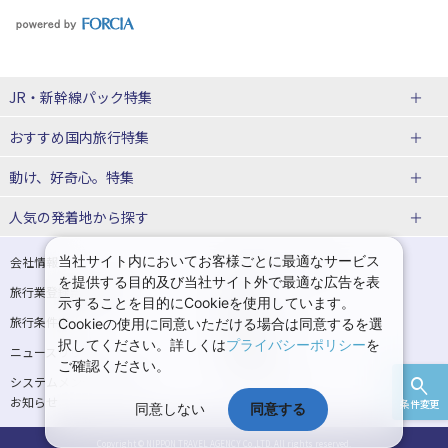
JR・新幹線パック特集
おすすめ国内旅行特集
tabiwaスペシャル
tabiwa得
動け、好奇心。特集
日帰りTrip
駅プラン
ユニバーサル・スタジオ・ジャパンへの旅
人気の発着地から探す
贅沢時間
熊本
西の日キャンペーン
大阪
こだわり企画
鉄道
京都
美酒旅
祭り花火
期間限定イベント
観光
関西→金沢旅
関西→広島旅
当社サイト内においてお客様ごとに最適なサービス
会社情報
プライバシーポリシー
体験プラン
親子旅
を提供する目的及び当社サイト外で最適な広告を表
旅行業登録票・約款
規約集
関西→岡山旅
関西→博多旅
示することを目的にCookieを使用しています。
演劇
イベント
スポーツ
音楽
旅行条件書
商標について
Cookieの使用に同意いただける場合は同意するを選
広島→大阪旅
広島→博多旅
択してください。詳しくは
プライバシーポリシー
を
ニュースリリース
採用情報
ご確認ください。
広島→岡山旅
博多→大阪旅
システムメンテナンスの
サイトマップ
お知らせ
条件変更
同意しない
同意する
博多→広島旅
Copyright © NIPPON TRAVEL AGENCY Co.,LTD. All rights reserved.