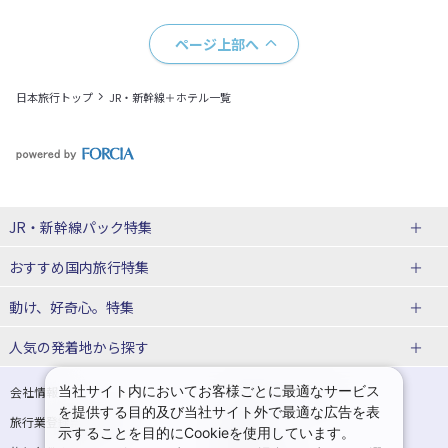
ページ上部へ
日本旅行トップ
JR・新幹線＋ホテル一覧
JR・新幹線パック特集
おすすめ国内旅行特集
tabiwaスペシャル
tabiwa得
動け、好奇心。特集
日帰りTrip
駅プラン
ユニバーサル・スタジオ・ジャパンへの旅
人気の発着地から探す
贅沢時間
熊本
西の日キャンペーン
大阪
こだわり企画
鉄道
京都
美酒旅
祭り花火
期間限定イベント
観光
関西→金沢旅
関西→広島旅
当社サイト内においてお客様ごとに最適なサービス
会社情報
プライバシーポリシー
体験プラン
親子旅
を提供する目的及び当社サイト外で最適な広告を表
旅行業登録票・約款
規約集
関西→岡山旅
関西→博多旅
示することを目的にCookieを使用しています。