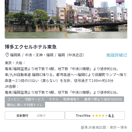
博多エクセルホテル東急
施設詳細
福岡県
中洲・天神・福岡
福岡（中洲近辺）
東京・大阪：
電車/福岡空港より地下鉄で4駅、地下鉄「中洲川端駅」より徒歩約1分。
車/九州自動車道 福岡IC降りる。都市高速へ～福岡ICより呉服町ランプ～降り
直進～2つ目の川沿い（渡らない）を左折、信号過ぎて100ｍ 約10分
JR各駅：
電車/福岡空港より地下鉄で4駅、地下鉄「中洲川端駅」より徒歩約1分。
コンビニ
宅配サービス
ホテル
駐車場有り
最寄り駅より徒歩5分以内
館内に車いす利用トイレ
4.1
収集中
日本旅行
TrustYou
基準JR乗車区間：
東京
～
博多