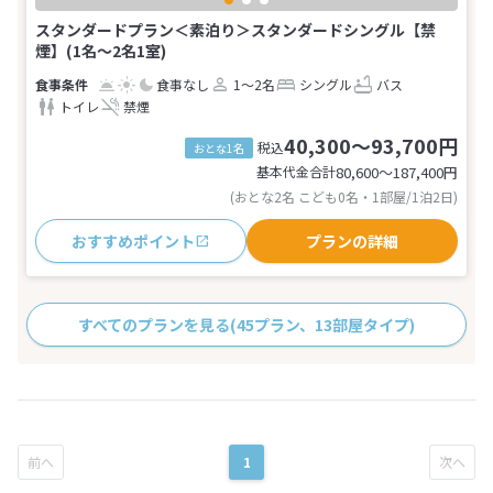
スタンダードプラン＜素泊り＞スタンダードシングル【禁
煙】(1名～2名1室)
食事なし
1～2名
シングル
バス
トイレ
禁煙
40,300～93,700円
税込
おとな1名
基本代金合計
80,600〜187,400
円
(おとな2名 こども0名・1部屋/1泊2日)
おすすめポイント
プランの詳細
すべてのプランを見る
(45プラン、13部屋タイプ)
1