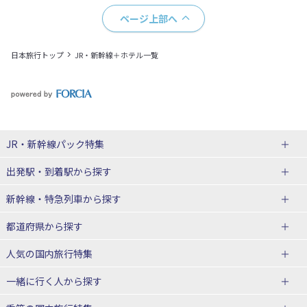
ページ上部へ
日本旅行トップ
JR・新幹線＋ホテル一覧
JR・新幹線パック
特集
出発駅・到着駅
から探す
JR・新幹線＋ホテルパック
日帰り JR・新幹線 パック
新幹線・特急列車
から探す
出張パック
秋田⇔東京 新幹線パック
山形⇔東京 新幹線パック
都道府県から探す
仙台→東京 新幹線パック
新潟→東京 新幹線パック
北海道新幹線 旅行
東北新幹線 旅行
人気の国内旅行特集
富山⇔東京 新幹線パック
東京→青森 新幹線パック
山形新幹線 旅行
秋田新幹線 旅行
一緒に行く人
から探す
東京→仙台 新幹線パック
東京 新幹線パック
東海道新幹線 旅行
北陸新幹線 旅行
北海道旅行・ツアー
東京ディズニーリゾート®への旅
ユニバーサル・スタジオ・ジャパ
ンへの旅