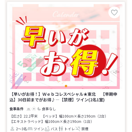
【早いがお得！】Ｗｅｂコレスペシャル★東北 【早期申
込】30日前までがお得♪―【禁煙】ツイン(2名1室)
食事なし
【広さ】22.2平米
【ベッド】幅100cm×長さ190cm（2台）
【エキストラベッド】幅100cm×長さ190cm（1台）
2～3名
ツイン
バス
トイレ
禁煙