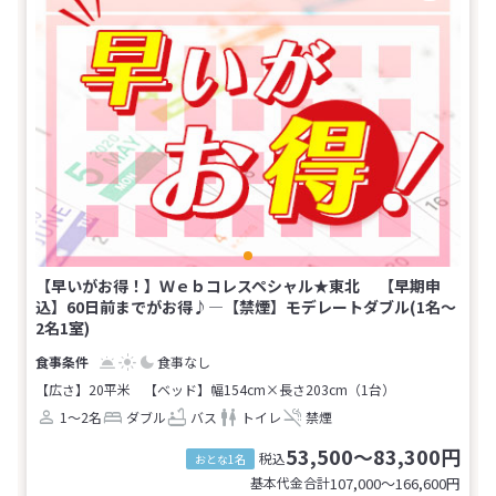
【早いがお得！】Ｗｅｂコレスペシャル★東北 【早期申
込】60日前までがお得♪―【禁煙】モデレートダブル(1名～
2名1室)
食事なし
【広さ】20平米
【ベッド】幅154cm×長さ203cm（1台）
1～2名
ダブル
バス
トイレ
禁煙
53,500～83,300円
税込
おとな1名
基本代金合計
107,000〜166,600
円