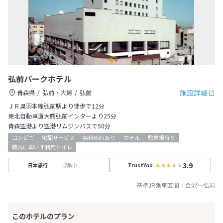
弘前パークホテル
施設詳細
青森県
弘前・大鰐
弘前
ＪＲ奥羽本線弘前駅より徒歩で12分
東北自動車道大鰐弘前インターより25分
青森空港より空港リムジンバスで50分
コンビニ
宅配サービス
無料WiFiあり
ホテル
駐車場有り
館内に車いす利用トイレ
3.9
収集中
日本旅行
TrustYou
基準JR乗車区間：
金沢
～
弘前