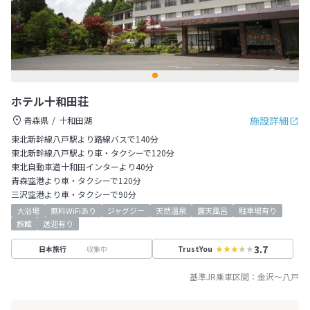
ホテル十和田荘
施設詳細
青森県
十和田湖
東北新幹線八戸駅より路線バスで140分
東北新幹線八戸駅より車・タクシーで120分
東北自動車道十和田インターより40分
青森空港より車・タクシーで120分
三沢空港より車・タクシーで90分
大浴場
無料WiFiあり
ジャグジー
天然温泉
露天風呂
駐車場有り
旅館
送迎有り
3.7
収集中
日本旅行
TrustYou
基準JR乗車区間：
金沢
～
八戸