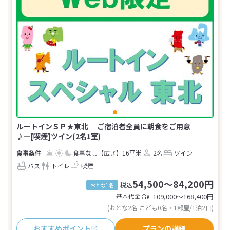
ルートインＳＰ★東北 ご宿泊者全員に朝食をご用意
♪―[喫煙]ツイン(2名1室)
食事なし
【広さ】16平米
2名
ツイン
バス
トイレ
喫煙
54,500～84,200円
税込
おとな1名
基本代金合計
109,000〜168,400
円
(おとな2名 こども0名・1部屋/1泊2日)
おすすめポイント
プランの詳細