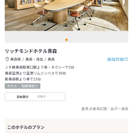
リッチモンドホテル青森
施設詳細
青森県
青森・浅虫
青森
ＪＲ線青森駅東口駅より車・タクシーで5分
青森空港より空港リムジンバスで30分
新青森駅より車で15分
ホテル
駐車場有り
収集中
日本旅行
基準JR乗車区間：
金沢
～
青森