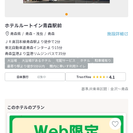
ホテルルートイン青森駅前
施設詳細
青森県
青森・浅虫
青森
ＪＲ奥羽本線青森駅より徒歩で2分
東北自動車道青森インターより15分
青森空港より空港リムジンバスで35分
大浴場
大浴場があるホテル
宅配サービス
ホテル
駐車場有り
最寄り駅より徒歩5分以内
館内に車いす利用トイレ
4.1
収集中
日本旅行
TrustYou
基準JR乗車区間：
金沢
～
青森