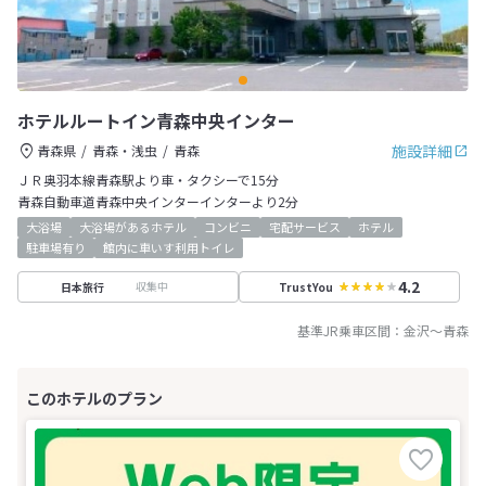
ホテルルートイン青森中央インター
施設詳細
青森県
青森・浅虫
青森
ＪＲ奥羽本線青森駅より車・タクシーで15分
青森自動車道青森中央インターインターより2分
大浴場
大浴場があるホテル
コンビニ
宅配サービス
ホテル
駐車場有り
館内に車いす利用トイレ
4.2
収集中
日本旅行
TrustYou
基準JR乗車区間：
金沢
～
青森