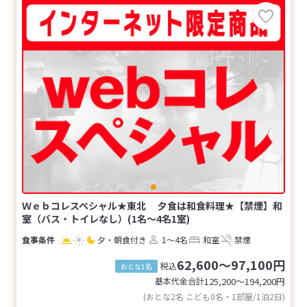
Ｗｅｂコレスペシャル★東北 夕食は和食料理★【禁煙】和
室（バス・トイレなし）(1名～4名1室)
夕・朝食付き
1～4名
和室
禁煙
62,600～97,100円
税込
おとな1名
基本代金合計
125,200〜194,200
円
(おとな2名 こども0名・1部屋/1泊2日)