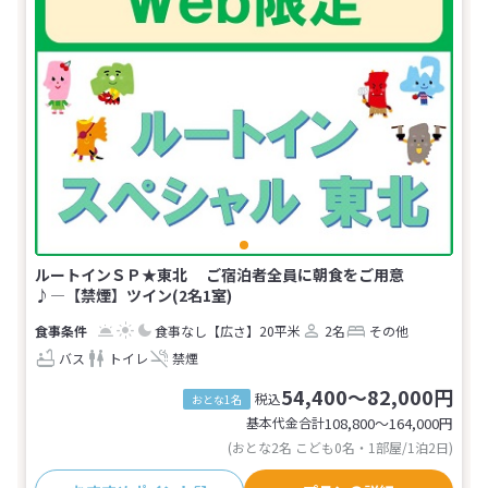
ルートインＳＰ★東北 ご宿泊者全員に朝食をご用意
♪―【禁煙】ツイン(2名1室)
食事なし
【広さ】20平米
2名
その他
バス
トイレ
禁煙
54,400～82,000円
税込
おとな1名
基本代金合計
108,800〜164,000
円
(おとな2名 こども0名・1部屋/1泊2日)