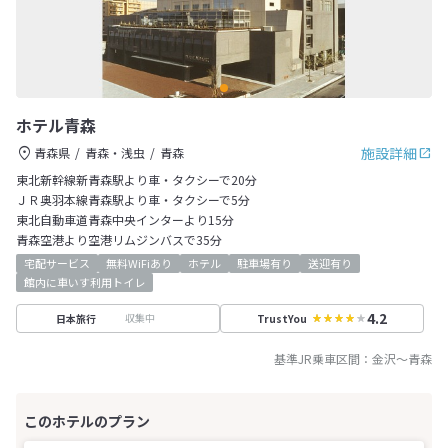
ホテル青森
施設詳細
青森県
青森・浅虫
青森
東北新幹線新青森駅より車・タクシーで20分
ＪＲ奥羽本線青森駅より車・タクシーで5分
東北自動車道青森中央インターより15分
青森空港より空港リムジンバスで35分
宅配サービス
無料WiFiあり
ホテル
駐車場有り
送迎有り
館内に車いす利用トイレ
4.2
収集中
日本旅行
TrustYou
基準JR乗車区間：
金沢
～
青森