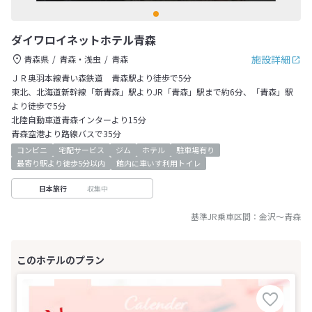
ダイワロイネットホテル青森
施設詳細
青森県
青森・浅虫
青森
ＪＲ奥羽本線青い森鉄道 青森駅より徒歩で5分
東北、北海道新幹線「新青森」駅よりJR「青森」駅まで約6分、「青森」駅
より徒歩で5分
北陸自動車道青森インターより15分
青森空港より路線バスで35分
コンビニ
宅配サービス
ジム
ホテル
駐車場有り
最寄り駅より徒歩5分以内
館内に車いす利用トイレ
収集中
日本旅行
基準JR乗車区間：
金沢
～
青森