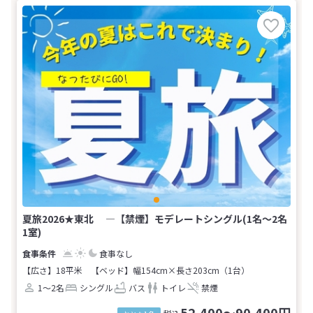
夏旅2026★東北 ―【禁煙】モデレートシングル(1名～2名
1室)
食事なし
【広さ】18平米
【ベッド】幅154cm×長さ203cm（1台）
1～2名
シングル
バス
トイレ
禁煙
52,400～90,400円