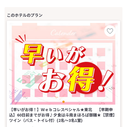
【早いがお得！】Ｗｅｂコレスペシャル★東北 【早期申
込】60日前までがお得♪夕食は斗南まほろば御膳★【禁煙】
ツイン（バス・トイレ付）(2名～3名1室)