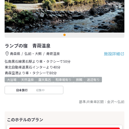
ランプの宿 青荷温泉
施設詳細
青森県
弘前・大鰐
青荷温泉
弘南黒石線黒石駅より車・タクシーで50分
東北自動車道黒石インターより40分
青森空港より車・タクシーで80分
大浴場
天然温泉
露天風呂
駐車場有り
旅館
送迎有り
収集中
日本旅行
基準JR乗車区間：
金沢
～
弘前