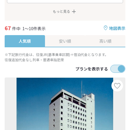
もっと見る
67
地図表示
件中
1～10件表示
人気順
安い順
高い順
※下記旅行代金は、往復JR(基準乗車区間)＋宿泊代金となります。
往復追加代金なし列車・普通車指定席
プランを表示する