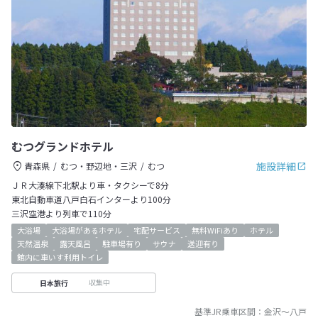
むつグランドホテル
施設詳細
青森県
むつ・野辺地・三沢
むつ
ＪＲ大湊線下北駅より車・タクシーで8分
東北自動車道八戸白石インターより100分
三沢空港より列車で110分
大浴場
大浴場があるホテル
宅配サービス
無料WiFiあり
ホテル
天然温泉
露天風呂
駐車場有り
サウナ
送迎有り
館内に車いす利用トイレ
収集中
日本旅行
基準JR乗車区間：
金沢
～
八戸