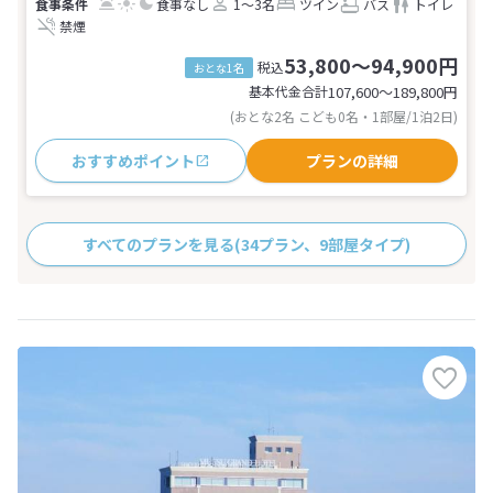
食事なし
1～3名
ツイン
バス
トイレ
禁煙
53,800～94,900円
税込
おとな1名
基本代金合計
107,600〜189,800
円
(おとな2名 こども0名・1部屋/1泊2日)
おすすめポイント
プランの詳細
すべてのプランを見る
(34プラン、9部屋タイプ)