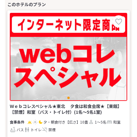
Ｗｅｂコレスペシャル★東北 夕食は和食会席★【東館】
【禁煙】和室（バス・トイレ付）(1名～5名1室)
夕・朝食付き
【広さ】10畳
1～5名
和室
バス
トイレ
禁煙