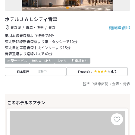
ホテルＪＡＬシティ青森
施設詳細
青森県
青森・浅虫
青森
奥羽本線青森駅より徒歩で8分
東北新幹線新青森駅より車・タクシーで10分
東北自動車道青森中央インターより15分
青森空港より路線バスで40分
宅配サービス
無料WiFiあり
ホテル
駐車場有り
4.2
収集中
日本旅行
TrustYou
基準JR乗車区間：
金沢
～
青森