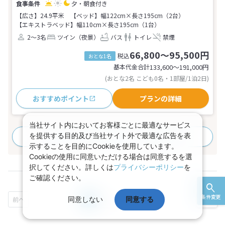
夕・朝食付き
【広さ】24.9平米
【ベッド】幅122cm×長さ195cm（2台）
【エキストラベッド】幅110cm×長さ195cm（1台）
2～3名
ツイン（夜景）
バス
トイレ
禁煙
66,800～95,500円
税込
おとな1名
基本代金合計
133,600〜191,000
円
(おとな2名 こども0名・1部屋/1泊2日)
おすすめポイント
プランの詳細
当社サイト内においてお客様ごとに最適なサービス
を提供する目的及び当社サイト外で最適な広告を表
すべてのプランを見る
(20プラン、1部屋タイプ)
示することを目的にCookieを使用しています。
Cookieの使用に同意いただける場合は同意するを選
択してください。詳しくは
プライバシーポリシー
を
ご確認ください。
条件変更
同意しない
1
2
3
同意する
...