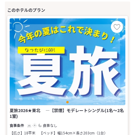
夏旅2026★東北 ―【禁煙】モデレートシングル(1名～2名
1室)
食事なし
【広さ】18平米
【ベッド】幅154cm×長さ203cm（1台）