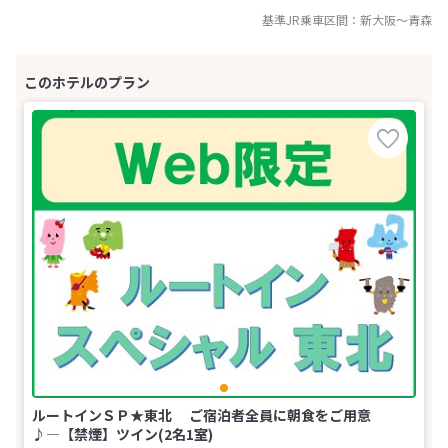
基準JR乗車区間：
新大阪
～
青森
ルートインＳＰ★東北 ご宿泊者全員に朝食をご用意
♪―【禁煙】ツイン(2名1室)