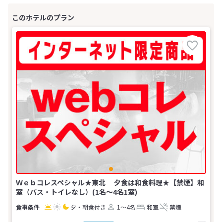
Ｗｅｂコレスペシャル★東北 夕食は和食料理★【禁煙】和
室（バス・トイレなし）(1名～4名1室)
夕・朝食付き
1～4名
和室
禁煙