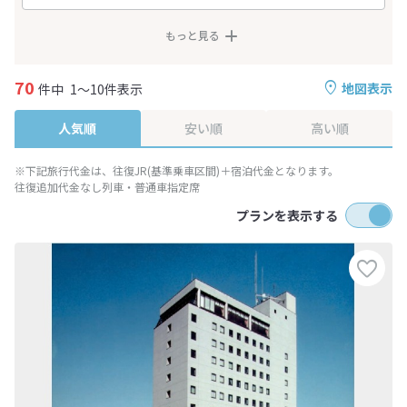
もっと見る
70
地図表示
件中
1～10件表示
人気順
安い順
高い順
※下記旅行代金は、往復JR(基準乗車区間)＋宿泊代金となります。
往復追加代金なし列車・普通車指定席
プランを表示する