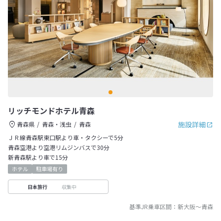
リッチモンドホテル青森
施設詳細
青森県
青森・浅虫
青森
ＪＲ線青森駅東口駅より車・タクシーで5分
青森空港より空港リムジンバスで30分
新青森駅より車で15分
ホテル
駐車場有り
収集中
日本旅行
基準JR乗車区間：
新大阪
～
青森