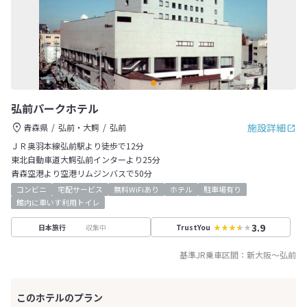
弘前パークホテル
施設詳細
青森県
弘前・大鰐
弘前
ＪＲ奥羽本線弘前駅より徒歩で12分
東北自動車道大鰐弘前インターより25分
青森空港より空港リムジンバスで50分
コンビニ
宅配サービス
無料WiFiあり
ホテル
駐車場有り
館内に車いす利用トイレ
3.9
収集中
日本旅行
TrustYou
基準JR乗車区間：
新大阪
～
弘前