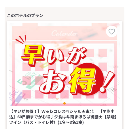
【早いがお得！】Ｗｅｂコレスペシャル★東北 【早期申
込】60日前までがお得♪夕食は斗南まほろば御膳★【禁煙】
ツイン（バス・トイレ付）(2名～3名1室)