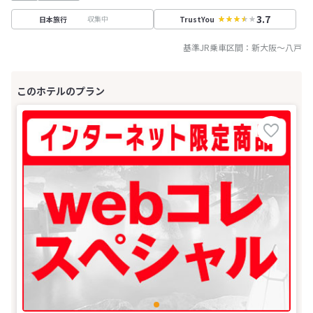
3.7
収集中
日本旅行
TrustYou
基準JR乗車区間：
新大阪
～
八戸