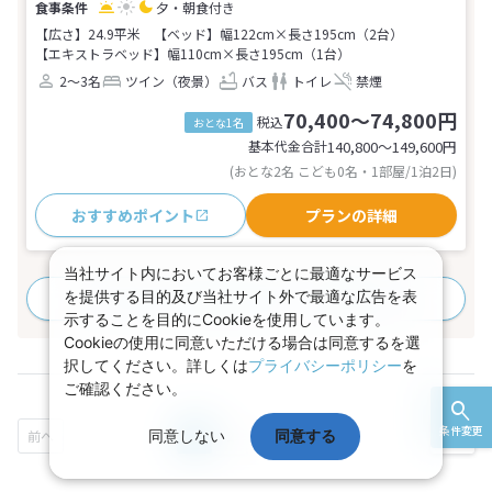
夕・朝食付き
【広さ】24.9平米
【ベッド】幅122cm×長さ195cm（2台）
【エキストラベッド】幅110cm×長さ195cm（1台）
2～3名
ツイン（夜景）
バス
トイレ
禁煙
70,400～74,800円
税込
おとな1名
基本代金合計
140,800〜149,600
円
(おとな2名 こども0名・1部屋/1泊2日)
おすすめポイント
プランの詳細
当社サイト内においてお客様ごとに最適なサービス
を提供する目的及び当社サイト外で最適な広告を表
すべてのプランを見る
(20プラン、1部屋タイプ)
示することを目的にCookieを使用しています。
Cookieの使用に同意いただける場合は同意するを選
択してください。詳しくは
プライバシーポリシー
を
ご確認ください。
条件変更
同意しない
1
2
3
同意する
...