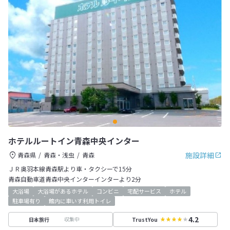
ホテルルートイン青森中央インター
施設詳細
青森県
青森・浅虫
青森
ＪＲ奥羽本線青森駅より車・タクシーで15分
青森自動車道青森中央インターインターより2分
大浴場
大浴場があるホテル
コンビニ
宅配サービス
ホテル
駐車場有り
館内に車いす利用トイレ
4.2
収集中
日本旅行
TrustYou