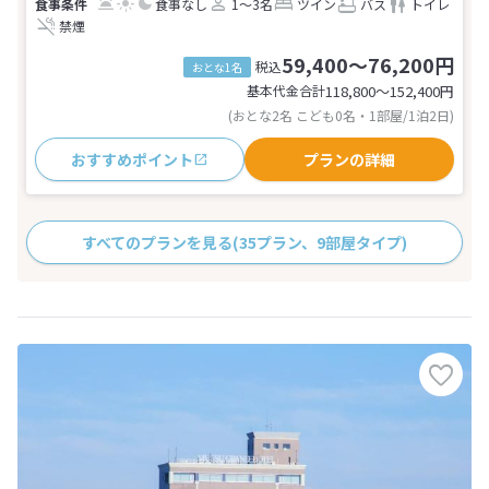
食事なし
1～3名
ツイン
バス
トイレ
禁煙
59,400～76,200円
税込
おとな1名
基本代金合計
118,800〜152,400
円
(おとな2名 こども0名・1部屋/1泊2日)
おすすめポイント
プランの詳細
すべてのプランを見る
(35プラン、9部屋タイプ)