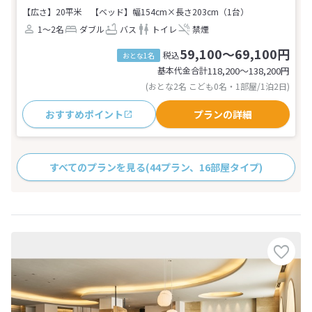
【広さ】20平米
【ベッド】幅154cm×長さ203cm（1台）
1～2名
ダブル
バス
トイレ
禁煙
59,100～69,100円
税込
おとな1名
基本代金合計
118,200〜138,200
円
(おとな2名 こども0名・1部屋/1泊2日)
おすすめポイント
プランの詳細
すべてのプランを見る
(44プラン、16部屋タイプ)