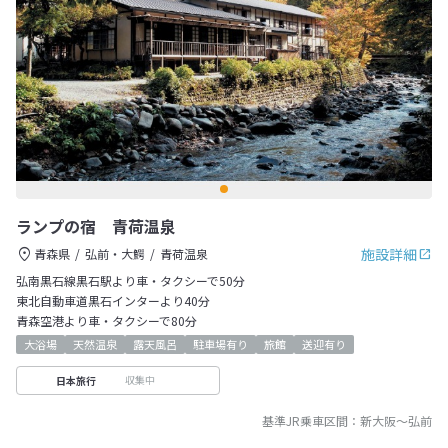
ランプの宿 青荷温泉
施設詳細
青森県
弘前・大鰐
青荷温泉
弘南黒石線黒石駅より車・タクシーで50分
東北自動車道黒石インターより40分
青森空港より車・タクシーで80分
大浴場
天然温泉
露天風呂
駐車場有り
旅館
送迎有り
収集中
日本旅行
基準JR乗車区間：
新大阪
～
弘前