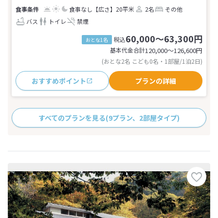
食事なし
【広さ】20平米
2名
その他
バス
トイレ
禁煙
60,000～63,300円
税込
おとな1名
基本代金合計
120,000〜126,600
円
(おとな2名 こども0名・1部屋/1泊2日)
おすすめポイント
プランの詳細
すべてのプランを見る
(9プラン、2部屋タイプ)