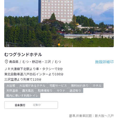
むつグランドホテル
施設詳細
青森県
むつ・野辺地・三沢
むつ
ＪＲ大湊線下北駅より車・タクシーで8分
東北自動車道八戸白石インターより100分
三沢空港より列車で110分
大浴場
大浴場があるホテル
宅配サービス
無料WiFiあり
ホテル
天然温泉
露天風呂
駐車場有り
サウナ
送迎有り
館内に車いす利用トイレ
収集中
日本旅行
基準JR乗車区間：
新大阪
～
八戸