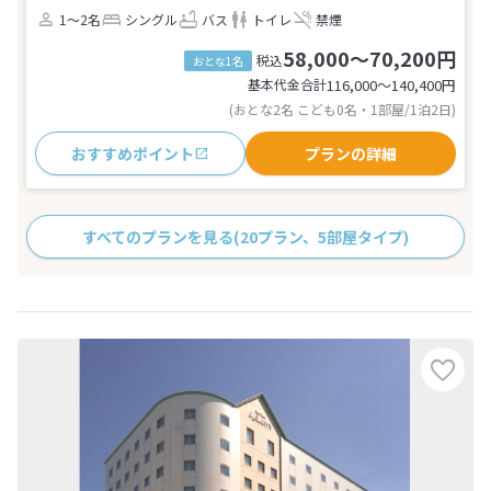
1～2名
シングル
バス
トイレ
禁煙
58,000～70,200円
税込
おとな1名
基本代金合計
116,000〜140,400
円
(おとな2名 こども0名・1部屋/1泊2日)
おすすめポイント
プランの詳細
すべてのプランを見る
(20プラン、5部屋タイプ)