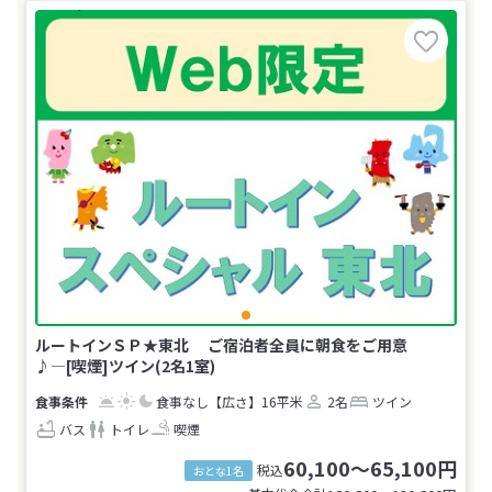
ルートインＳＰ★東北 ご宿泊者全員に朝食をご用意
♪―[喫煙]ツイン(2名1室)
食事なし
【広さ】16平米
2名
ツイン
バス
トイレ
喫煙
60,100～65,100円
税込
おとな1名