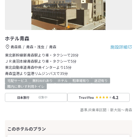
ホテル青森
施設詳細
青森県
青森・浅虫
青森
東北新幹線新青森駅より車・タクシーで20分
ＪＲ奥羽本線青森駅より車・タクシーで5分
東北自動車道青森中央インターより15分
青森空港より空港リムジンバスで35分
宅配サービス
無料WiFiあり
ホテル
駐車場有り
送迎有り
館内に車いす利用トイレ
4.2
収集中
日本旅行
TrustYou
基準JR乗車区間：
新大阪
～
青森