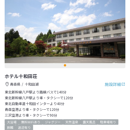
ホテル十和田荘
施設詳細
青森県
十和田湖
東北新幹線八戸駅より路線バスで140分
東北新幹線八戸駅より車・タクシーで120分
東北自動車道十和田インターより40分
青森空港より車・タクシーで120分
三沢空港より車・タクシーで90分
大浴場
無料WiFiあり
ジャグジー
天然温泉
露天風呂
駐車場有り
旅館
送迎有り