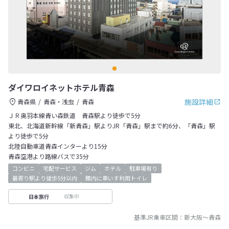
ダイワロイネットホテル青森
施設詳細
青森県
青森・浅虫
青森
ＪＲ奥羽本線青い森鉄道 青森駅より徒歩で5分
東北、北海道新幹線「新青森」駅よりJR「青森」駅まで約6分、「青森」駅
より徒歩で5分
北陸自動車道青森インターより15分
青森空港より路線バスで35分
コンビニ
宅配サービス
ジム
ホテル
駐車場有り
最寄り駅より徒歩5分以内
館内に車いす利用トイレ
収集中
日本旅行
基準JR乗車区間：
新大阪
～
青森