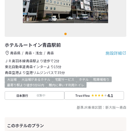
ホテルルートイン青森駅前
施設詳細
青森県
青森・浅虫
青森
ＪＲ奥羽本線青森駅より徒歩で2分
東北自動車道青森インターより15分
青森空港より空港リムジンバスで35分
大浴場
大浴場があるホテル
宅配サービス
ホテル
駐車場有り
最寄り駅より徒歩5分以内
館内に車いす利用トイレ
4.1
収集中
日本旅行
TrustYou
基準JR乗車区間：
新大阪
～
青森