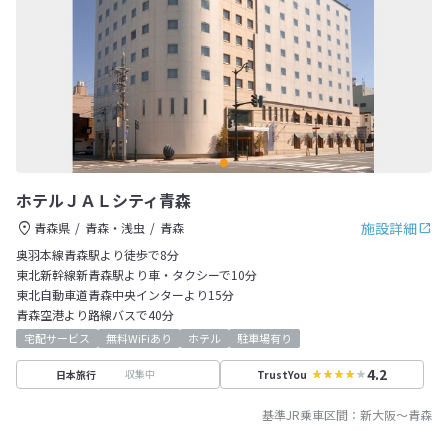
ホテルＪＡＬシティ青森
施設詳細
青森県
青森・浅虫
青森
奥羽本線青森駅より徒歩で8分
東北新幹線新青森駅より車・タクシーで10分
東北自動車道青森中央インターより15分
青森空港より路線バスで40分
宅配サービス
無料WiFiあり
ホテル
駐車場有り
4.2
収集中
日本旅行
TrustYou
基準JR乗車区間：
新大阪
～
青森