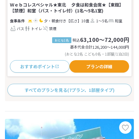
Ｗｅｂコレスペシャル★東北 夕食は和食会席★【東館】
【禁煙】和室（バス・トイレ付）(1名～5名1室)
夕・朝食付き
【広さ】10畳
1～5名
和室
バス
トイレ
禁煙
63,100～72,000円
税込
おとな1名
基本代金合計
126,200〜144,000
円
(おとな2名 こども0名・1部屋/1泊2日)
おすすめポイント
プランの詳細
すべてのプランを見る
(7プラン、1部屋タイプ)