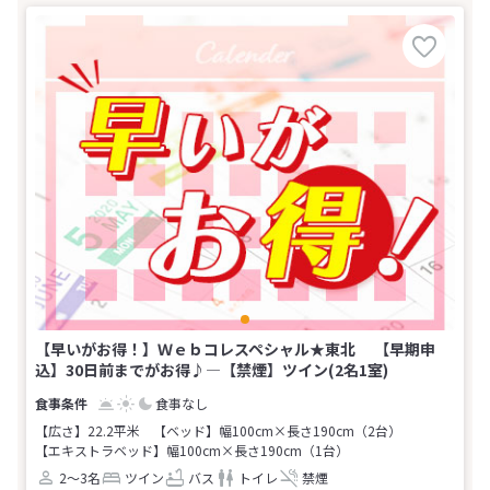
【早いがお得！】Ｗｅｂコレスペシャル★東北 【早期申
込】30日前までがお得♪―【禁煙】ツイン(2名1室)
食事なし
【広さ】22.2平米
【ベッド】幅100cm×長さ190cm（2台）
【エキストラベッド】幅100cm×長さ190cm（1台）
2～3名
ツイン
バス
トイレ
禁煙